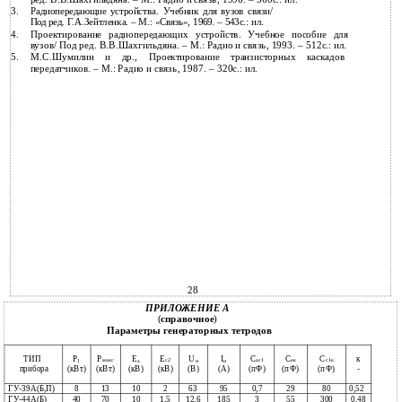
3.
Радиопередающие устройства. Учебник для вузов связи/
Под ред. Г.А.Зейтленка. – М.: «Связь», 1969. – 543с.: ил.
4.
Проектирование радиопередающих устройств. Учебное пособие для
вузов/ Под ред. В.В.Шахгильдяна. – М.: Радио и связь, 1993. – 512с.: ил.
5.
М.С.Шумилин и др., Проектирование транзисторных каскадов
передатчиков. – М.: Радио и связь, 1987. – 320с.: ил.
28
ПРИЛОЖЕНИЕ А
(
справочное
)
Параметры генераторных тетродов
ТИП
Р
Р
Е
Е
U
I
С
С
С
к
макс
с2
ас1
ак
с1к
1
а
н
н
(кВт)
(кВт)
(кВ)
(кВ)
(В)
(А)
(пФ)
(пФ)
(пФ)
прибора
-
ГУ-39А(Б,П)
8
13
10
2
63
95
0,7
29
80
0,52
ГУ-44А(Б)
40
70
10
1,5
12,6
185
3
55
300
0,48