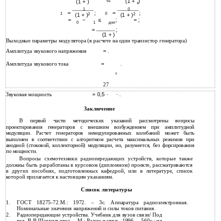
(1 +
)
(1 + )
б1
з
1
0
=
;
=
;
1
0
(1 + )
2
(1 + )
2
=
−
≤
;
= ;
0
1
доп
=
;
(1 + )
Выходные параметры модулятора (в расчете на один транзистор генератора)
Амплитуда звукового напряжения
=
.
Амплитуда звукового тока
=
.
0
27
Звуковая мощность
= 0,5 ∙
∙
.
Заключение
В первой части методических указаний рассмотрены вопросы
проектирования генераторов с внешним возбуждением при амплитудной
модуляции. Расчет генераторов немодулированных колебаний может быть
выполнен в соответствии с алгоритмом расчета максимальных режимов при
анодной (стоковой, коллекторной) модуляции, но, разумеется, без форсирования
по мощности.
Вопросы схемотехники радиопередающих устройств, которые также
должны быть разработаны в курсовом (дипломном) проекте, рассматриваются
в других пособиях, подготовленных кафедрой, или в литературе, список
которой прилагается к настоящим указаниям.
Список литературы
1.
ГОСТ
18275-72.М.: 1972. – 3с. Аппаратура радиоэлектронная.
Номинальные значения напряжений и силы токов питания.
2.
Радиопередающие устройства. Учебник для вузов связи/ Под
ред. В.В.Шахгильдяна. – М.: Радио и связь, 1996. – 560с.: ил.