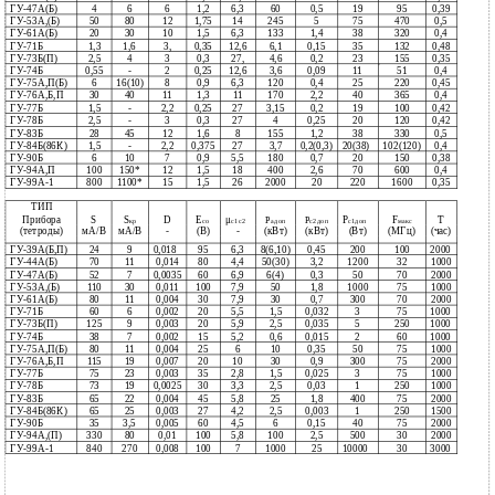
ГУ-47А(Б)
4
6
6
1,2
6,3
60
0,5
19
95
0,39
ГУ-53А,(Б)
50
80
12
1,75
14
245
5
75
470
0,5
ГУ-61А(Б)
20
30
10
1,5
6,3
133
1,4
38
320
0,4
ГУ-71Б
1,3
1,6
3,
0,35
12,6
6,1
0,15
35
132
0,48
ГУ-73Б(П)
2,5
4
3
0,3
27,
4,6
0,2
23
155
0,35
ГУ-74Б
0,55
2
0,25
12,6
3,6
0,09
11
51
0,4
-
ГУ-75А,П(Б)
6
16(10)
8
0,9
6,3
120
0,4
25
220
0,45
ГУ-76А,Б,П
30
40
11
1,3
11
170
2,2
40
365
0,4
ГУ-77Б
1,5
2,2
0,25
27
3,15
0,2
19
100
0,42
-
ГУ-78Б
2,5
3
0,3
27
4
0,25
20
120
0,42
-
ГУ-83Б
28
45
12
1,6
8
155
1,2
38
330
0,5
ГУ-84Б(86К)
1,5
2,2
0,375
27
3,7
0,2(0,3)
20(38)
102(120)
0,4
-
ГУ-90Б
6
10
7
0,9
5,5
180
0,7
20
150
0,38
ГУ-94А,П
100
150*
12
1,5
18
400
2,6
70
600
0,4
ГУ-99А-1
800
1100*
15
1,5
26
2000
20
220
1600
0,35
ТИП
Прибора
S
S
D
E
μ
Р
F
Т
P
Р
кр
co
c1c2
aдоп
с2доп
с1доп
макс
(тетроды)
мА/В
мА/В
-
(B)
(кВт)
(кВт)
(Вт)
(МГц)
(час)
-
ГУ-39А(Б,П)
24
9
0,018
95
6,3
8(6,10)
0,45
200
100
2000
ГУ-44А(Б)
70
11
0,014
80
4,4
50(30)
3,2
1200
32
1000
ГУ-47А(Б)
52
7
0,0035
60
6,9
6(4)
0,3
50
70
2000
ГУ-53А,(Б)
110
30
0,011
100
7,9
50
1,8
1000
75
1000
ГУ-61А(Б)
80
11
0,004
30
7,9
30
0,7
300
70
2000
ГУ-71Б
60
6
0,002
20
5,5
1,5
0,032
3
75
1000
ГУ-73Б(П)
125
9
0,003
20
5,9
2,5
0,035
5
250
1000
ГУ-74Б
38
7
0,002
15
5,2
0,6
0,015
2
60
1000
ГУ-75А,П(Б)
80
11
0,004
25
6
10
0,35
50
75
1000
ГУ-76А,Б,П
115
19
0,007
20
10
30
0,9
300
75
2000
ГУ-77Б
75
23
0,003
35
2,8
1,5
0,025
3
75
1000
ГУ-78Б
73
19
0,0025
30
3,3
2,5
0,03
1
250
1000
ГУ-83Б
65
22
0,004
45
5,8
25
1,8
400
75
2000
ГУ-84Б(86К)
65
25
0,003
27
4,2
2,5
0,003
1
250
1500
ГУ-90Б
35
3,5
0,005
60
4,5
6
0,15
40
75
2000
ГУ-94А,(П)
330
80
0,01
100
5,8
100
2,5
500
30
2000
ГУ-99А-1
840
270
0,008
100
7
1000
25
10000
30
3000