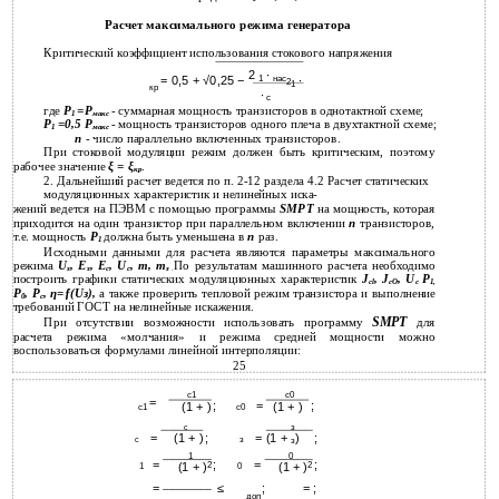
Расчет максимального режима генератора
Критический коэффициент использования стокового напряжения
2
∙
= 0,5 + √0,25 −
1
нас
∙
2
1
кр
∙
с
где
P
=Р
- суммарная мощность транзисторов в однотактной схеме;
1
макс
P
=0,5 Р
- мощность транзисторов одного плеча в двухтактной схеме;
1
макс
n
- число параллельно включенных транзисторов.
При стоковой модуляции режим должен быть критическим, поэтому
рабочее значение
ξ = ξ
.
кр
2. Дальнейший расчет ведется по п. 2-12 раздела 4.2 Расчет статических
модуляционных характеристик и нелинейных иска-
жений ведется на ПЭВМ с помощью программы
SMPT
на мощность, которая
приходится на один транзистор при параллельном включении
n
транзисторов,
т.е. мощность
P
должна быть уменьшена в
n
раз.
1
Исходными данными для расчета являются параметры максимального
режима
U
, Е
, Е
, U
, m, m
По результатам машинного расчета необходимо
з
з
с
c
з
.
построить графики статических модуляционных характеристик
J
, J
, U
P
cl
cO
c
1,
Р
, P
, η=ƒ(Uз),
а также проверить тепловой режим транзистора и выполнение
0
c
требований ГОСТ на нелинейные искажения.
SMPT
При отсутствии возможности использовать программу
для
расчета режима «молчания» и режима средней мощности можно
воспользоваться формулами линейной интерполяции:
25
с1
с0
=
;
=
;
(1 + )
(1 + )
с1
с0
з
с
=
(1 + )
;
=
(1 +
)
;
з
с
з
1
0
=
;
=
;
(1 + )
2
(1 + )
2
1
0
=
≤
;
= ;
доп