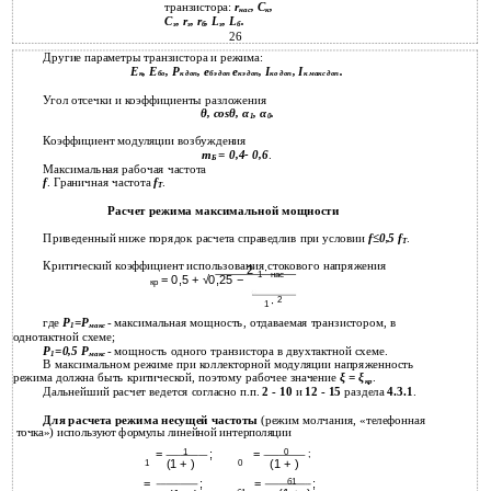
транзистора:
r
, С
,
нас
к
С
, r
, r
, L
, L
.
э
э
б
э
б
26
Другие параметры транзистора и режима:
Е
, Е
, Р
, е
е
, I
, I
.
к
бо
к доп
бэ доп
кэ доп
ко доп
к макс доп
Угол отсечки и коэффициенты разложения
θ, cosθ, α
, α
.
1
0
Коэффициент модуляции возбуждения
m
= 0,4- 0,6
.
Б
Максимальная рабочая частота
f
. Граничная частота
f
.
T
Расчет режима максимальной мощности
Приведенный ниже порядок расчета справедлив при условии
f≤0,5 f
.
T
Критический коэффициент использования стокового напряжения
2
∙
1
нас
= 0,5 + √0,25 −
кр
2
∙
1
где
P
=Р
- максимальная мощность, отдаваемая транзистором, в
1
макс
однотактной схеме;
P
=0,5 Р
- мощность одного транзистора в двухтактной схеме.
1
макс
В максимальном режиме при коллекторной модуляции напряженность
режима должна быть критической, поэтому рабочее значение
ξ = ξ
.
кр
Дальнейший расчет ведется согласно п.п.
2 - 10
и
12 - 15
раздела
4.3.1
.
Для расчета режима несущей частоты
(режим молчания, «телефонная
точка») используют формулы линейной интерполяции
=
1
;
=
0
;
(1 + )
(1 + )
1
0
=
;
=
б1
;