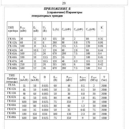
29
ПРИЛОЖЕНИЕ Б
(справочное) Параметры
генераторных триодов
ТИП
Р
Е
U
К
макс
а
н
I
(А)
С
(пФ)
С
(пФ)
С
(пФ)
н
ас
ак
ск
прибора
(кВт)
(кВ)
(В)
-
ГК-9А
30
12
8.3
135
50
2
80
0.35
ГК-12А
60
11
6
260
90
0.8
170
0.06
ГК-13А
100
11
6.5
375
115
1.5
220
0.06
ГК-62А
40
10.5
12
120
60
2.8
80
0.44
ГК-65А
500
12
26
670
200
7.5
500
0.4
ГК-66А
100
10
13.5
225
55
3
100
0.45
ГК-67А
40
11
10.5
120
40
0.3
115
0.12
ГК-68А
250
12
20
315
105
6
300
0.42
ГК-88А
500
12
26
670
200
7.5
500
0.4
ТИП
S
S
D
E
P
F
Т
Р
кр
co
aдоп
с2доп
макс
Прибора
(мА/В)
(мА/В)
-
(B)
(кВт)
(кВт)
(МГц)
(час)
(тетроды)
ГК-9А
55
50
60
18
0.5
2
2000
0.035
ГК-12А
85
50
50
25
0.5
30
2000
0.005
ГК-13А
90
60
50
30
0.8
30
2000
0.005
ГК-62А
65
50
0.05
80
40
1.8
85
2000
ГК-65А
600
500
75
350
7
30
1000
0.025
ГК-66А
160
80
80
60
1.3
30
3000
0.025
ГК-67А
100
35
50
25
0.65
75
2000
0.004
ГК-68А
180
150
0.04
100
130
2.3
30
2000
ГК-88А
600
500
75
350
9
30
1000
0.025