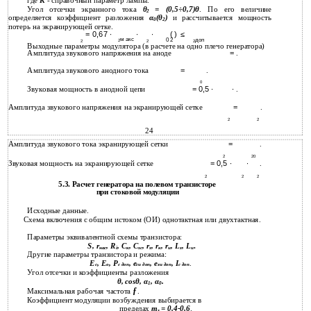
где
К
- справочный параметр лампы.
Угол отсечки экранного тока
θ
= (0,5÷0,7)θ
. По его величине
2
определяется коэффициент разложения
α
(θ
)
и рассчитывается мощность
0
2
потерь на экранирующей сетке.
= 0,67 ∙
∙
∙
( )
≤
м акс
доп
0 2
2
2
2
2
Выходные параметры модулятора (в расчете на одно плечо генератора)
Амплитуда звукового напряжения на аноде
=
.
Амплитуда звукового анодного тока
=
.
0
Звуковая мощность в анодной цепи
∙
.
= 0,5 ∙
Амплитуда звукового напряжения на экранирующей сетке
=
.
2
2
24
Амплитуда звукового тока экранирующей сетки
=
.
2
20
Звуковая мощность на экранирующей сетке
= 0,5 ∙
∙
.
2
2
2
5.3. Расчет генератора на полевом транзисторе
при стоковой модуляции
Исходные данные.
Схема включения с общим истоком (ОИ) однотактная или двухтактная.
Параметры эквивалентной схемы транзистора:
S, r
, R
, С
, С
, r
, r
, r
, L
, L
.
нас
i
к
зс
з
к
и
з
u
Другие параметры транзистора и режима:
Е
, Е
, Р
, e
, е
, I
.
с
о
с доп
си доп
зи дoп
с дoп
Угол отсечки и коэффициенты разложения
θ, cosθ, α
, α
.
1
0
ƒ
Максимальная рабочая частота
.
Коэффициент модуляции возбуждения выбирается в
пределах
m
=
0,4-0,6
.
з