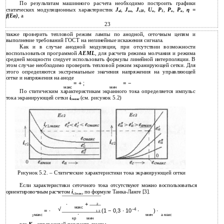
По результатам машинного расчета необходимо построить графики
статических модуляционных характеристик
J
,
J
,
J
,
U
,
P
,
P
,
P
,
η =
al
ao
c20
a
1
o
a
f(Ea)
, a
23
также проверить тепловой режим лампы по анодной, сеточным цепям и
выполнение требований ГОСТ на нелинейные искажения сигнала.
Как и в случае анодной модуляции, при отсутствии возможности
воспользоваться программой
AEML
, для расчета режима молчания и режима
средней мощности следует использовать формулы линейной интерполяции. В
этом случае необходимо проверить тепловой режим экранирующей сетки. Для
этого определяются экстремальные значения напряжения на управляющей
сетке и напряжения на аноде
= + ;
= −
макс
мин
По статическим характеристикам экранного тока определяется импульс
тока экранирующей сетки
i
(см. рисунок 5.2)
cмакс
Рисунок 5.2. – Статические характеристики тока экранирующей сетки
Если характеристики сеточного тока отсутствуют можно воспользоваться
ориентировочным расчетом
i
по формуле Танка-Ланге [3].
c2макс
∙
+
2
макс
√
−4
= ∙
(1 − 0,3 ∙ 10
∙
) ∙
1 2
∙
макс
мин
а макс
2
кр
мин