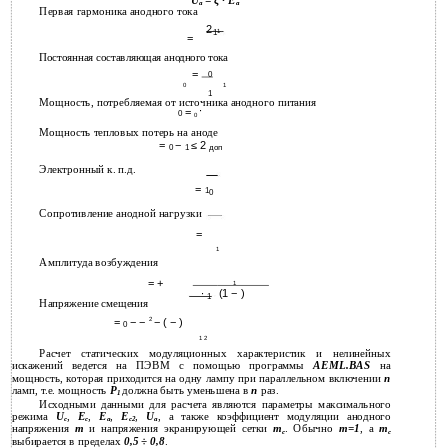
U
= ξ ∙ E
a
a
Первая гармоника анодного тока
2
1
1
=
Постоянная составляющая анодного тока
=
0
0
1
1
Мощность, потребляемая от источника анодного питания
∙
=
0
0
Мощность тепловых потерь на аноде
=
−
≤ 2
0
1
доп
Электронный к. п.д.
=
1
0
Сопротивление анодной нагрузки
=
1
Амплитуда возбуждения
= +
1
∙
(1
− )
1
Напряжение смещения
2
=
− −
− ( − )
0
1 2
Расчет статических модуляционных характеристик и нелинейных
искажений ведется на ПЭВМ с помощью программы
AEML.BAS
на
мощность, которая приходится на одну лампу при параллельном включении
n
ламп, т.е. мощность
P
должна быть уменьшена в
n
раз.
1
Исходными данными для расчета являются параметры максимального
режима
U
,
Е
,
Е
,
Е
,
U
, а также коэффициент модуляции анодного
с
с
а
с2
a
напряжения
m
и напряжения экранирующей сетки
m
. Обычно
m=1
, а
m
c
c
выбирается в пределах
0,5 ÷ 0,8
.