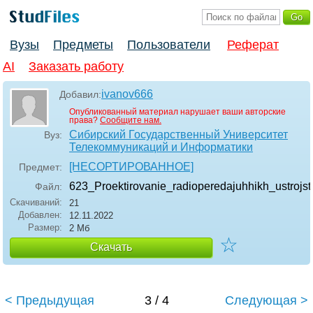
Вузы
Предметы
Пользователи
Реферат
AI
Заказать работу
ivanov666
Добавил:
Опубликованный материал нарушает ваши авторские
права?
Сообщите нам.
Сибирский Государственный Университет
Вуз:
Телекоммуникаций и Информатики
[НЕСОРТИРОВАННОЕ]
Предмет:
623_Proektirovanie_radioperedajuhhikh_ustrojst
Файл:
Скачиваний:
21
Добавлен:
12.11.2022
Размер:
2 Мб
☆
Скачать
< Предыдущая
3 / 4
Следующая >