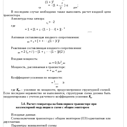
(1 + )
2
2
= ∙ (1 +
) ≤
;
ср
2
доп
В последнем случае необходимо также выполнить расчет входной цепи
транзистора.
Амплитуда тока затвора:
= ∙ 2
з
1
где
з
= 1 + [1 +
∙ (1 − ) ∙ ∙ /( + )] ∙
1
Активная составляющая входного сопротивления:
=
+ [ + + ∙ ∙
(1 − )/ ]/
вх
з
1
Реактивная составляющая входного сопротивления:
= 2 (
+ / ) − [1 +
∙ ∙ ∙ (1 − )]/(2 )
вх
з
1
Входная мощность:
2
= 0,5
вх
з
вх
1
Мощность, рассеиваемая в транзисторе:
= +
<
вх
доп
Коэффициент усиления по мощности:
1
≥
=
вх
где
К
– усиление по мощности, предусмотренное структурной схемой.
рс
Если последнее неравенство не выполняется, структурная схема должна быть
скорректирована с учетом расчетного коэффициента усиления
К
.
р
5.4. Расчет генератора на биполярном транзисторе при
коллекторной модуляции в схеме с общим эмиттером
Исходные данные.
Схема включения транзистора с общим эмиттером (ОЭ) однотактная или
двухтактная.
Параметры эквивалентной схемы