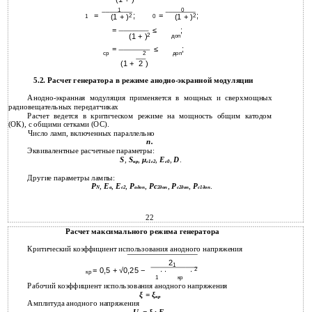
1
0
=
;
=
;
(1 + )
2
(1 + )
2
1
0
=
≤
;
(1 + )
2
доп
=
≤
;
ср
2
доп
(1 +
)
2
5.2. Расчет генератора в режиме анодно-экранной модуляции
Анодно-экранная модуляция применяется в мощных и сверхмощных
радиовещательных передатчиках
Расчет ведется в критическом режиме на мощность общим катодом
(ОК), с общими сетками (ОС).
Число ламп, включенных параллельно
n.
Эквивалентные расчетные параметры:
S
,
S
,
μ
,
Е
,
D
.
кр
с1с2
с0
Другие параметры лампы:
P
,
Е
,
Е
,
Р
,
Рс
,
Р
,
P
.
N
a
c2
адоп
2доп
с2доп
c1доп
22
Расчет максимального режима генератора
Критический коэффициент использования анодного напряжения
2
1
= 0,5 + √0,25 −
2
∙
∙ ∙
кр
1
кр
Рабочий коэффициент использования анодного напряжения
ξ = ξ
кр
Амплитуда анодного напряжения