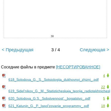
30
< Предыдущая
3 / 4
Следующая >
Соседние файлы в предмете
[НЕСОРТИРОВАННОЕ]
4
618_Solodova_G._S._Sotsiologija_dukhovnoj_zhizni_.pdf
22
619_Sidel'nikov_G._M._Statisticheskaja_teorija_radiotekhnichesk
620_Solodova_G.S._Sobstvennost'._bogatstvo_.pdf
5
621_Katunin_G._P._Ispol'zovanie_programmy_.pdf
18