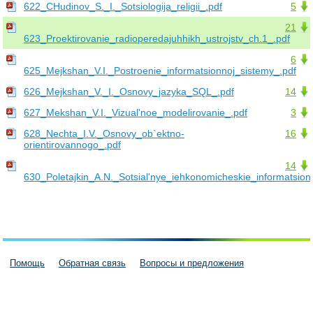
622_CHudinov_S._I._Sotsiologija_religii_.pdf
5
21
623_Proektirovanie_radioperedajuhhikh_ustrojstv_ch.1_.pdf
6
625_Mejkshan_V.I._Postroenie_informatsionnoj_sistemy_.pdf
626_Mejkshan_V._I._Osnovy_jazyka_SQL_.pdf
14
627_Mekshan_V.I._Vizual'noe_modelirovanie_.pdf
3
628_Nechta_I.V._Osnovy_ob`ektno-
16
orientirovannogo_.pdf
14
630_Poletajkin_A.N._Sotsial'nye_iehkonomicheskie_informatsion
Помощь
Обратная связь
Вопросы и предложения
Пользовательское соглашение
Политика конфиденциальности