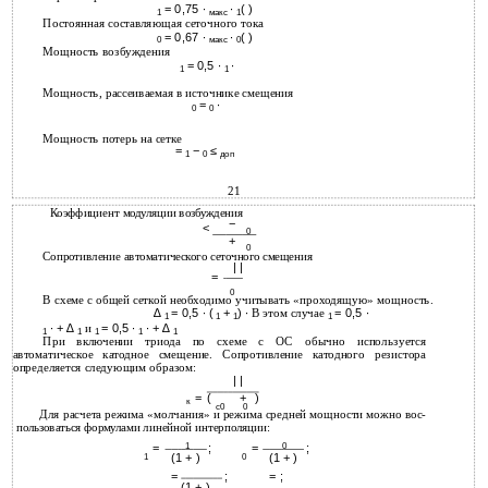
= 0,75 ∙
∙
( )
1
макс
1
Постоянная составляющая сеточного тока
= 0,67 ∙
∙
( )
0
макс
0
Мощность возбуждения
= 0,5 ∙
∙
1
1
Мощность, рассеиваемая в источнике смещения
=
∙
0
0
Мощность потерь на сетке
=
−
≤
1
0
доп
21
Коэффициент модуляции возбуждения
−
<
0
+
0
Сопротивление автоматического сеточного смещения
| |
=
0
В схеме с общей сеткой необходимо учитывать «проходящую» мощность.
∆
= 0,5 ∙ (
+
) ∙
В этом случае
= 0,5 ∙
1
1
1
1
∙ + ∆
и
= 0,5 ∙
∙ + ∆
1
1
1
1
1
При включении триода по схеме с ОС обычно используется
автоматическое катодное смещение. Сопротивление катодного резистора
определяется следующим образом:
| |
=
(
+
)
к
с0
0
Для расчета режима «молчания» и режима средней мощности можно вос-
пользоваться формулами линейной интерполяции:
=
1
;
=
0
;
(1 + )
(1 + )
1
0
=
;
= ;
(1 + )