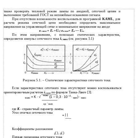
также проверить тепловой режим лампы по анодной, сеточной цепям и
выполнение требований ГОСТ на нелинейные искажения сигнала.
При отсутствии возможности воспользоваться программой
KAML
, для
расчета режима сеточной цепи необходимо определить максимальное
напряжение на управляющей сетке и минимальное напряжение на аноде
е
= Е
+U
; е
= Е
— U
.
c макс
с
с
а мин
а
а
По этим напряжениям, с помощью статических характеристик,
i
определяется импульс сеточного тока
(см. рисунок 5.1)
c макс
Рисунок 5.1. – Статические характеристики сеточного тока.
Если характеристики сеточного тока отсутствуют можно воспользоваться
i
ориентировочным расчетом
по формуле Танка-Ланге [3].
с макс
∙
макс
−4
= К ∙ √
(1 − 0,3 ∙ 10
∙
) ∙
макс
мин
макс
∙
кр
мин
где
К
- справочный параметр лампы.
Угол отсечки сеточного тока
| |
=
Коэффициенты разложения
( ),
( )
1
0
Первая гармоника сеточного тока