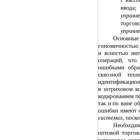
с
ввода;
управл
торгово
управл
Основные 
гономичностью 
и ясностью инт
операций, что
ошибками обра
сквозной техн
идентификацио
в штриховом ко
кодированием по
так и по вине о
ошибки имеют о
системах
, поск
Необходи
оптовой торгов