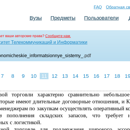
FAQ
Обратная св
Вузы
Предметы
Пользователи
ет ваши авторские права?
Сообщите нам.
ситет Телекоммуникаций и Информатики
konomicheskie_informatsionnye_sistemy_
.pdf
7
8
9
10
11
12
13
14
15
16
17
18
1
вой торговли характерно сравнительно небольшое
оторые имеют длительные договорные отношения, и
менеджерам по закупкам осуществлять оперативный к
в
пополнения складских запасов, что требует н
нных с логистикой.
ной торговле для поддержания широкого ассор