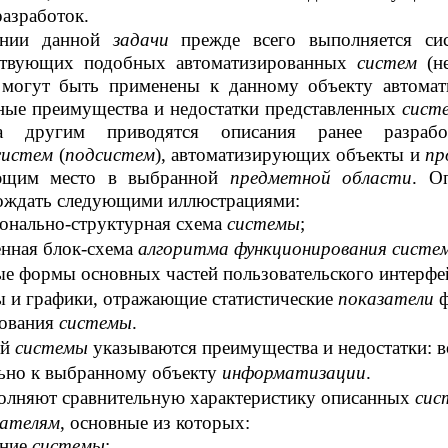
азработок.
ении данной
задачи
прежде всего выполняется си
ствующих подобных автоматизированных
систем
(н
 могут быть применены к данному объекту автомат
ные преимущества и недостатки представленных
сист
 другим приводятся описания ранее разрабо
систем
(
подсистем
), автоматизирующих объекты и
пр
ющим место в выбранной
предметной области
. О
ождать следующими иллюстрациями:
онально-структурная схема
системы
;
енная
блок-схема
алгоритма функционирования систе
ые формы основных частей пользовательского интерфе
ы и графики, отражающие статистические
показатели
ования
системы
.
ой
системы
указываются преимущества и недостатки: 
льно к выбранному объекту
информатизации
.
олняют сравнительную характеристику описанных
сис
зателям
, основные из которых:
ение
системы
;