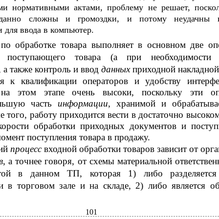
ми нормативными актами, проблему не решает, поско
данно сложны и громоздки, и потому неудачны 
и для ввода в компьютер.
по обработке товара выполняет в основном две оп
ю поступающего товара (а при необходимости
 а также контроль и ввод
данных
приходной накладной
ия к квалификации операторов и удобству интерф
на этом этапе очень высоки, поскольку эти оп
ольшую часть
информации
, хранимой и обрабатыва
ме того, работу приходится вести в достаточно высоком
корости обработки приходных документов и посту
момент поступления товара в продажу.
ий
процесс
входной обработки товаров зависит от орг
в
, а точнее говоря, от схемы материальной ответствен
той в данном ТП, которая 1) либо разделяетс
и в торговом зале и на складе, 2) либо является о
101