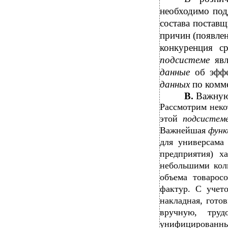
необходимо под
состава постав
причин (появлен
конкуренция с
подсистеме
яв
данные
об эфф
данных
по комм
В.
Важную
Рассмотрим неко
этой
подсисте
Важнейшая
фун
для универсама
предприятия) х
небольшими кол
объема товарос
фактур. С учет
накладная, гото
вручную, труд
унифицированны