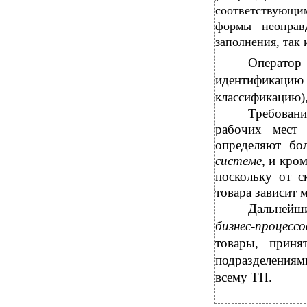
соответствующи
формы неоправ
заполнения, так 
Оператор 
идентификаци
классификацию),
Требован
рабочих мест 
определяют б
системе
, и кро
поскольку от с
товара зависит 
Дальнейш
бизнес-процессо
товары, приня
подразделениям
всему ТП.