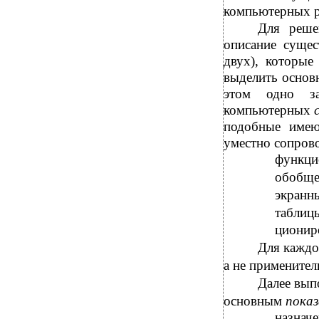
компьютерных р
Для реш
описание суще
двух), которые
выделить основ
этом одно за
компьютерных
подобные име
уместно сопров
функци
обобщ
экранн
таблиц
ционир
Для кажд
а не примените
Далее вып
основным
пока
назнач