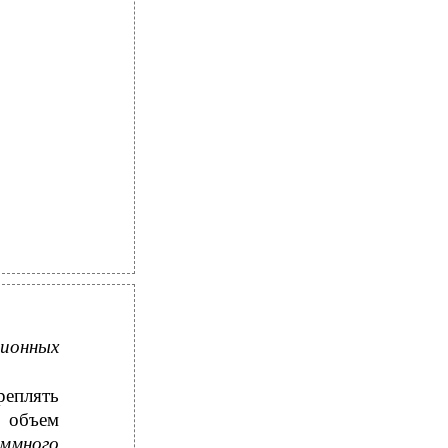
ионных
реплять
 объем
аммного