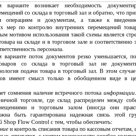
 варианте возникает необходимость документир
мещений со склада в торговый зал и обратно, что при
ым операциям и документам, а также к введени
ых мер по контролю внутренних перемещений това
ным мотивом использования такой схемы является стр
товара на складе и в торговом зале и соответственно 
ветственность персонала.
 варианте поток документов резко уменьшается, по
оваров со склада в торговый зал не документи
нология подачи товара в торговый зал. В этом случа
ров имеют смысл только в обобщенном виде в ц
ет сомнения наличие встречного потока
информации
ничной торговле, где склад распределен между соб
мещениями и торговым залом (иногда они практ
олжна быть гарантирована надежная связь этой г
ий
Shop Flow Control с тем, чтобы обеспечить:
ение
и контроль списания товара по кассовым отчетам,
вых аппаратов, с учетом возможности ошибок кодиро