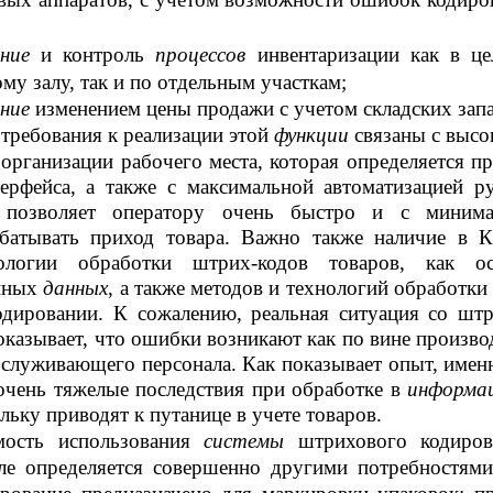
ение
и контроль
процессов
инвентаризации как в ц
му залу, так и по отдельным участкам;
ение
изменением цены продажи с учетом складских запа
требования к реализации этой
функции
связаны с высо
организации рабочего места, которая определяется п
ерфейса, а также с максимальной автоматизацией р
 позволяет оператору очень быстро и с миним
батывать приход товара. Важно также наличие в
ологии обработки штрих-кодов товаров, как о
нных
данных
, а также методов и технологий обработк
дировании. К сожалению, реальная ситуация со шт
казывает, что ошибки возникают как по вине произво
бслуживающего персонала. Как показывает опыт, имен
чень тяжелые последствия при обработке в
информа
ольку приводят к путанице в учете товаров.
мость использования
системы
штрихового кодиров
ле определяется совершенно другими потребностями