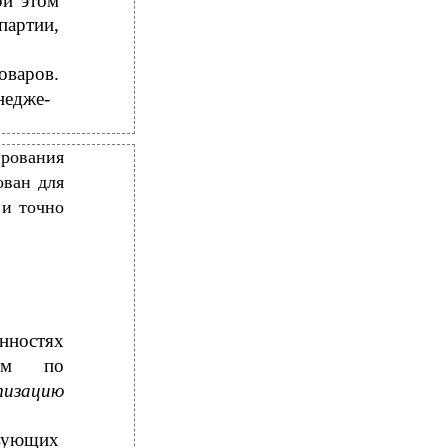
ри этом
партии,
оваров.
недже-
ирования
ован для
 и точно
ностях
том по
тизацию
твующих