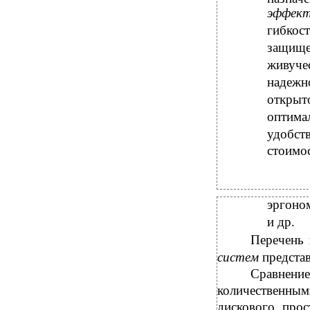
эффект
гибкос
защище
живуче
надежн
открыт
оптима
удобст
стоимо
эргоно
и др.
Перечень
систем
предста
Сравнение
количественн
дискового прос