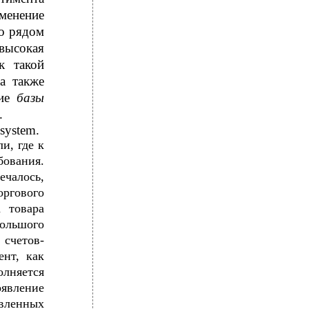
менение
но рядом
 высокая
к такой
а также
ние
базы
.
system.
и, где к
бования.
ечалось,
оргового
а товара
большого
 счетов-
ент, как
олняется
явление
вленных