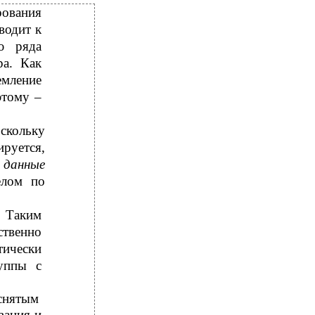
ования
водит к
ю ряда
ра. Как
емление
этому –
скольку
руется,
е
данные
елом по
. Таким
ственно
ически
руппы с
 снятым
вания и