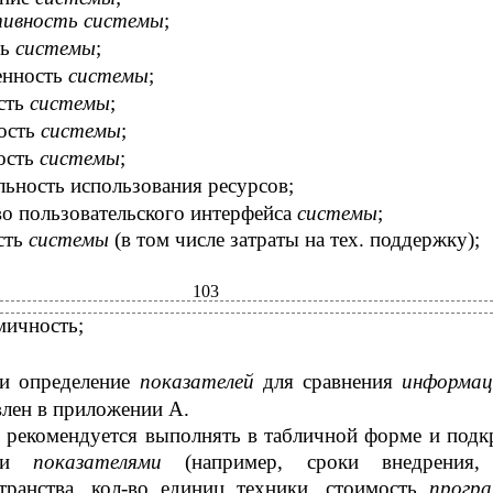
ивность системы
;
ть
системы
;
нность
системы
;
сть
системы
;
ость
системы
;
ость
системы
;
льность использования ресурсов;
во пользовательского интерфейса
системы
;
сть
системы
(в том числе затраты на тех. поддержку);
103
мичность;
 и определение
показателей
для сравнения
информац
влен в приложении А.
 рекомендуется выполнять в табличной форме и подк
ыми
показателями
(например, сроки внедрения,
транства, кол-во единиц техники, стоимость
прогр