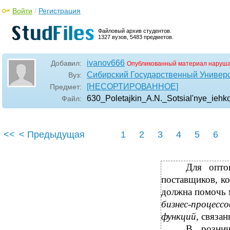
Войти
/
Регистрация
Файловый архив студентов.
1327 вузов, 5483 предметов.
ivanov666
Добавил:
Опубликованный материал наруша
Сибирский Государственный Универ
Вуз:
[НЕСОРТИРОВАННОЕ]
Предмет:
630_Poletajkin_A.N._Sotsial'nye_ieh
Файл:
<<
< Предыдущая
1
2
3
4
5
6
Для опто
поставщиков, к
должна помочь 
бизнес-процессо
функций
, связа
В рознич