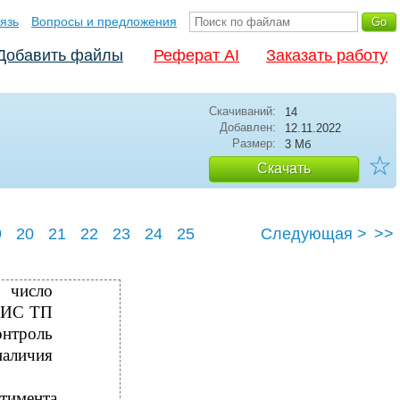
язь
Вопросы и предложения
Добавить файлы
Реферат AI
Заказать работу
Скачиваний:
14
Добавлен:
12.11.2022
Размер:
3 Мб
☆
Скачать
9
20
21
22
23
24
25
Следующая >
>>
 число
 КИС ТП
онтроль
аличия
тимента