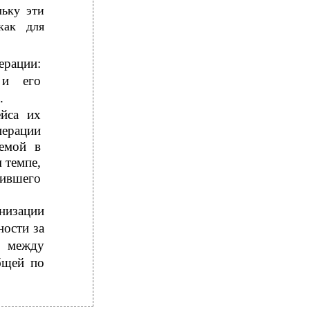
льку эти
как для
ерации:
 и его
.
ейса их
ерации
емой в
 темпе,
пившего
анизации
ности за
я между
бщей по