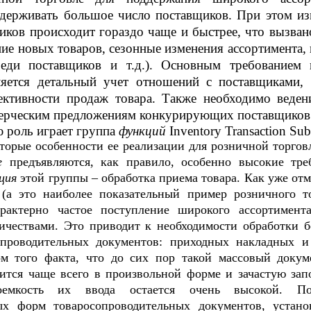
держивать большое число поставщиков. При этом из
щиков происходит гораздо чаще и быстрее, что вызва
ие новых товаров, сезонные изменения ассортимента,
реди поставщиков и т.д.). Основным требованием 
ляется детальный учет отношений с поставщиками, 
ективности продаж товара. Также необходимо веде
ерческим предложениям конкурирующих поставщиков
 роль играет группа
функций
Inventory Transaction Sub
торые особенности ее реализации для розничной торговл
ме
предъявляются, как правило, особенно высокие тре
кция
этой группы – обработка приема товара. Как уже отм
 (а это наиболее показательный пример розничного т
арактерно частое поступление широкого ассортимент
ичествами. Это приводит к необходимости обработки 
опроводительных документов: приходных накладных и
ом того факта, что до сих пор такой массовый докум
вится чаще всего в произвольной форме и зачастую зап
оемкость их ввода остается очень высокой. По
х форм товаросопроводительных документов, устано