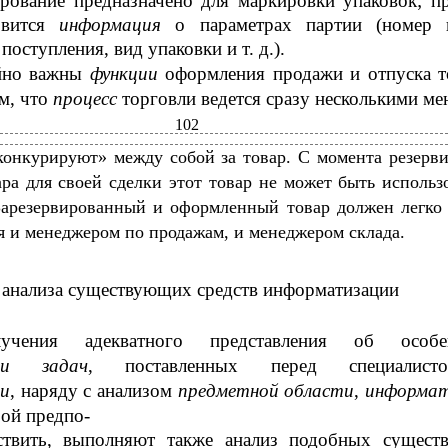
рование предназначено для маркировки упаковок; п
овится
информация
о параметрах партии (номер 
поступления, вид упаковки и т. д.).
йно важны
функции
оформления продажи и отпуска т
ем, что
процесс
торговли ведется сразу несколькими ме
102
конкурируют» между собой за товар. С момента резерв
ра для своей сделки этот товар не может быть использ
Зарезервированный и оформленный товар должен легко
я и менеджером по продажам, и менеджером склада.
а анализа существующих средств информатизации
учения адекватного представления об особен
ии задач
, поставленных перед специалис
и
, наряду с анализом
предметной области
,
информа
рой предпо-
ествить, выполняют также анализ подобных сущес