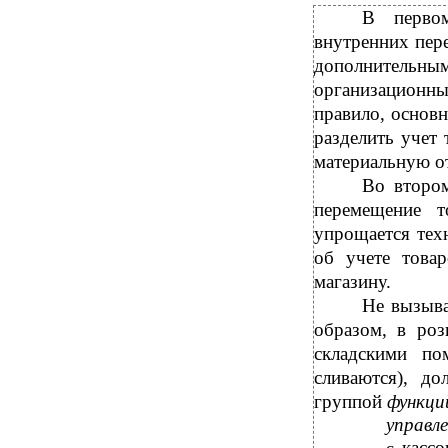
В первом
внутренних пере
дополнительн
организационн
правило, основ
разделить учет 
материальную от
Во втором
перемещение т
упрощается тех
об учете това
магазину.
Не вызыва
образом, в роз
складскими по
сливаются), д
группой
функц
управл
кассо