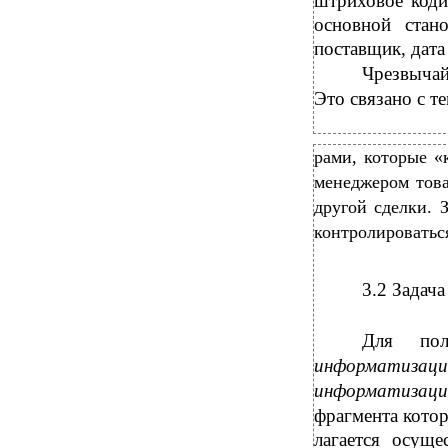
штриховое коди
основной стан
поставщик, дата 
Чрезвыча
Это связано с т
рами, которые «
менеджером това
другой сделки. 
контролироватьс
3.2 Задач
Для пол
информатизац
информатизаци
фрагмента кото
лагается осущ