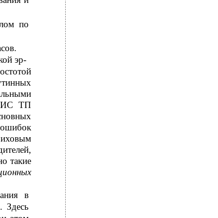
елом по
сов.
кой эр-
ростотой
утинных
альными
 КИС ТП
сновных
и ошибок
риховым
дителей,
но такие
ционных
ания в
. Здесь