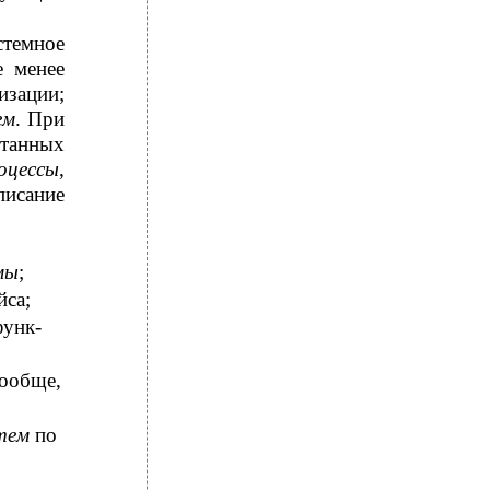
стемное
е менее
изации;
ем
. При
танных
оцессы
,
писание
мы
;
йса;
функ-
вообще,
тем
по