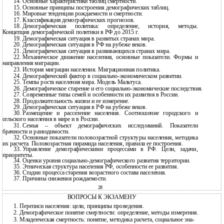
14.
Основные характеристики таблиц смертности.
15.
Основные принципы построения демографических таблиц.
16.
Мировые тенденции рождаемости и смертности.
17.
Классификация демографических прогнозов.
18.
Демографическая политика: определение, история, методы.
Концепция демографической политики в РФ до 2015 г.
19.
Демографическая ситуация в развитых странах мира.
20.
Демографическая ситуация в РФ на рубеже веков.
21.
Демографическая ситуация в развивающихся странах мира.
22.
Механическое движение населения, основные показатели. Формы и
направления миграции.
23.
История миграции населения. Миграционная политика.
24.
Демографический фактор в
социально-экономическом развитии.
25.
Темпы роста населения мира. Модель Мальтуса.
26.
Демографическое старение и его
социально-экономические последствия.
27.
Современные типы семей и особенности их развития в России.
28.
Продолжительность жизни и ее измерение.
29.
Демографическая ситуация в РФ на рубеже веков.
30.
Размещение и расселение населения. Соотношение городского и
сельского населения в мире и в России.
31.
Семья – объект демографических исследований. Показатели
брачности и разводимости.
32.
Основные показатели половозрастной структуры населения, методика
их расчета. Половозрастная пирамида населения, правила ее построения.
33.
Управление демографическими процессами в РФ. Цели, задачи,
приоритеты.
34.
Оценки уровня
социально-демографического развития территории.
35.
Этническая структура населения РФ, особенности ее развития.
36.
Стадии процесса старения возрастного состава населения.
37.
Причины снижения рождаемости.
28
ВОПРОСЫ К ЭКЗАМЕНУ
1.
Переписи населения: цели, принципы проведения.
2.
Демографическое понятие смертности: определение, методы измерения.
3.
Младенческая смертность: понятие, методика расчета, социальное зна-