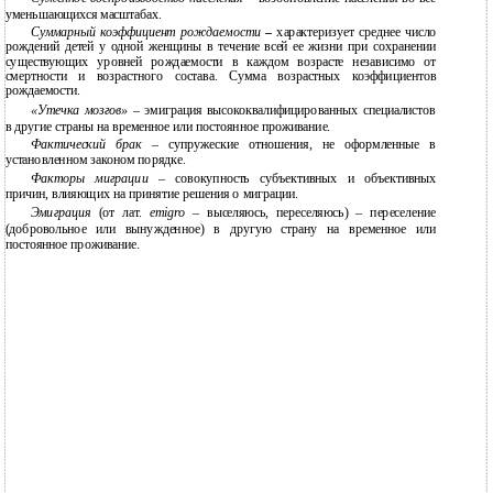
уменьшающихся масштабах.
Суммарный коэффициент рождаемости
–
характеризует среднее число
рождений детей у одной женщины в течение всей ее жизни при сохранении
существующих уровней рождаемости в каждом возрасте независимо от
смертности и возрастного состава. Сумма возрастных коэффициентов
рождаемости.
«Утечка мозгов»
– эмиграция высококвалифицированных специалистов
в другие страны на временное или постоянное проживание.
Фактический брак
– супружеские отношения, не оформленные в
установленном законом порядке.
Факторы миграции
– совокупность субъективных и объективных
причин, влияющих на принятие решения о миграции.
Эмиграция
(от лат.
emigro
– выселяюсь, переселяюсь) – переселение
(добровольное или вынужденное) в другую страну на временное или
постоянное проживание.