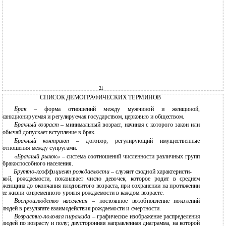
21
СПИСОК ДЕМОГРАФИЧЕСКИХ ТЕРМИНОВ
Брак
– форма отношений между мужчиной и женщиной,
санкционируемая и регулируемая государством, церковью и обществом.
Брачный возраст
– минимальный возраст, начиная с которого закон или
обычай допускает вступление в брак.
Брачный контракт
– договор, регулирующий имущественные
отношения между супругами.
«Брачный рынок»
– система соотношений численности различных групп
бракоспособного населения.
Брутто-коэффициент рождаемости
– служит сводной характеристи-
кой, рождаемости, показывает число девочек, которое родит в среднем
женщина до окончания плодовитого возраста, при сохранении на протяжении
ее жизни современного уровня рождаемости в каждом возрасте.
Воспроизводство населения
– постоянное возобновление поколений
людей в результате взаимодействия рождаемости и смертности.
Возрастно-половая
пирамида
– графическое изображение распределения
людей по возрасту и полу; двусторонняя направленная диаграмма, на которой