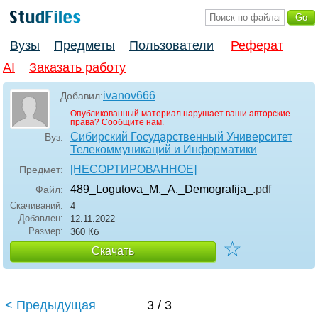
Вузы
Предметы
Пользователи
Реферат
AI
Заказать работу
ivanov666
Добавил:
Опубликованный материал нарушает ваши авторские
права?
Сообщите нам.
Сибирский Государственный Университет
Вуз:
Телекоммуникаций и Информатики
[НЕСОРТИРОВАННОЕ]
Предмет:
489_Logutova_M._A._Demografija_
.pdf
Файл:
Скачиваний:
4
Добавлен:
12.11.2022
Размер:
360 Кб
☆
Скачать
< Предыдущая
3 / 3