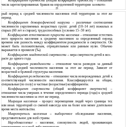
Коэффициент брачности
(общий коэффициент брачности) – отношение
числа зарегистрированных браков на определенной территории за некото-
23
рый период к средней численности населения этой территории за этот же
период.
Коэффициент демографической нагрузки
– различные соотношения
численности укрупненных возрастных групп: детей
(10–14
лет) пожилых и
старых (60 лет и старше), трудоспособных (условно
15–59
лет).
Коэффициент естественного прироста населения
– отношение естествен-
ного прироста населения к среднему населению за определенный период
времени или разность между коэффициентом рождаемости и смертности. Он
может быть положительным, отрицательным или равным нулю. Обычно
выражается в промилле (‰).
Коэффициент младенческой смертности
–
мера смертности детей в воз-
расте до одного года.
Коэффициент разводимости
– отношение числа разводов за данный
период к средней численности населения за этот же период. Зависит от
возрастной и брачной структуры населения.
Коэффициент рождаемости
– отношение числа новорожденных детей к
соответствующей численности населения. Классифицируется на общие,
специальные (по полу) и частные (возрастные) коэффициенты.
Коэффициент смертности
(общий коэффициент смертности) –
отношение числа умерших в течение определенного периода (года) к средней
численности населения за этот же период.
Миграция населения
– процесс перемещения людей через границы тех
или иных территорий со сменой навсегда или на более или менее длительное
время места жительства.
Микроперепись населения
–
выборочное обследование населения,
представительное для всей страны.
Народонаселение
– население, совокупность людей, проживающих
одновременно на какой-либо территории.