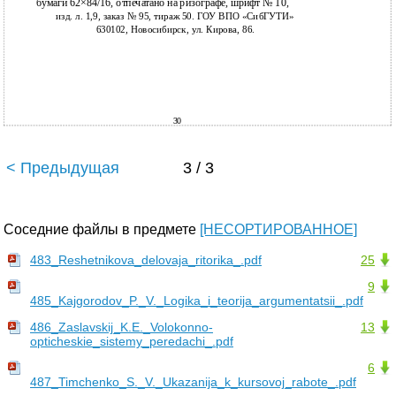
бумаги 62×84/16, отпечатано на ризографе, шрифт № 10,
изд. л. 1,9, заказ № 95, тираж 50. ГОУ ВПО «СибГУТИ»
630102, Новосибирск, ул. Кирова, 86.
30
< Предыдущая
3 / 3
Соседние файлы в предмете
[НЕСОРТИРОВАННОЕ]
483_Reshetnikova_delovaja_ritorika_.pdf
25
9
485_Kajgorodov_P._V._Logika_i_teorija_argumentatsii_.pdf
486_Zaslavskij_K.E._Volokonno-
13
opticheskie_sistemy_peredachi_.pdf
6
487_Timchenko_S._V._Ukazanija_k_kursovoj_rabote_.pdf