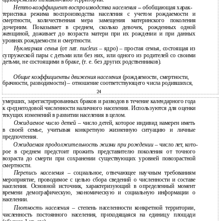
Нетто-коэффициент воспроизводства населения
–
обобщающая харак-
теристика режима воспроизводства населения с учетом рождаемости и
смертности, количественная мера замещения материнского поколения
дочерним. Показывает в среднем, сколько девочек, рожденных одной
женщиной, доживает до возраста матери при их рождении и при данных
уровнях рождаемости и смертности.
Нуклеарная семья
(от лат.
nucleus
– ядро) – простая семья, состоящая из
супружеской пары с детьми или без них, или одного из родителей со своими
детьми, не состоящими в браке, (т. е. без других родственников).
Общие коэффициенты движения населения
(рождаемости, смертности,
брачности, разводимости) – отношение соответствующего числа родившихся,
24
умерших, зарегистрированных браков и разводов в течение календарного года
к среднегодовой численности наличного населения. Используются для оценки
текущих изменений в развитии населения в целом.
Ожидаемое число детей
– число детей, которое индивид намерен иметь
в своей семье, учитывая конкретную жизненную ситуацию и личные
предпочтения.
Ожидаемая продолжительность жизни при рождении
– число лет, кото-
рое в среднем предстоит прожить представителю поколения от точного
возраста до смерти при сохранении существующих уровней повозрастной
смертности.
Перепись населения
– социальное, отвечающее научным требованиям
мероприятие, проводимое с целью сбора сведений о численности и составе
населения. Основной источник, характеризующий в определенный момент
времени демографическую, экономическую и социальную информации о
населении.
Плотность населения
– степень населенности конкретной территории,
численность постоянного населения, приходящаяся на единицу площади