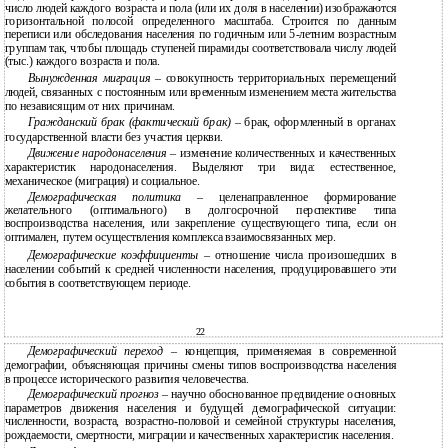
число людей каждого возраста и пола (или их доля в населении) изображаются
горизонтальной полосой определенного масштаба. Строится по данным
переписи или обследования населения по годичным или 5-летним возрастным
группам так, чтобы площадь ступеней пирамиды соответствовала числу людей
(тыс.) каждого возраста и пола.
Вынужденная миграция
– совокупность территориальных перемещений
людей, связанных с постоянным или временным изменением места жительства
по независящим от них причинам.
Гражданский брак (фактический брак)
– брак, оформленный в органах
государственной власти без участия церкви.
Движение народонаселения
– изменение количественных и качественных
характеристик народонаселения. Выделяют три вида: естественное,
механическое (миграция) и социальное.
Демографическая политика
– целенаправленное формирование
желательного (оптимального) в долгосрочной перспективе типа
воспроизводства населения, или закрепление существующего типа, если он
оптимален, путем осуществления комплекса взаимосвязанных мер.
Демографические коэффициенты
– отношение числа произошедших в
населении событий к средней численности населения, продуцировавшего эти
события в соответствующем периоде.
22
Демографический переход
– концепция, применяемая в современной
демографии, объясняющая причины смены типов воспроизводства населения
в процессе исторического развития человечества.
Демографический прогноз
– научно обоснованное предвидение основных
параметров движения населения и будущей демографической ситуации:
численности, возраста, возрастно-половой и семейной структуры населения,
рождаемости, смертности, миграции и качественных характеристик населения.