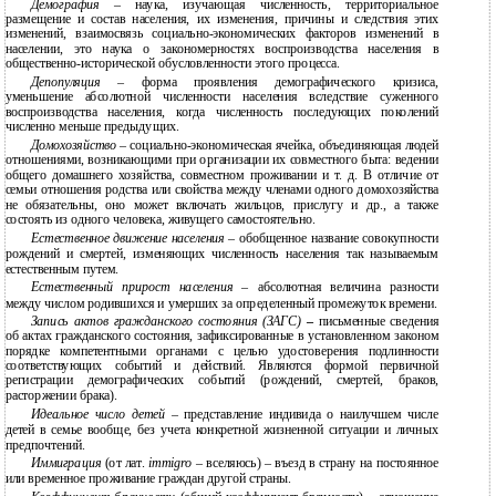
Демография
– наука, изучающая численность, территориальное
размещение и состав населения, их изменения, причины и следствия этих
изменений, взаимосвязь социально-экономических факторов изменений в
населении, это наука о закономерностях воспроизводства населения в
общественно-исторической обусловленности этого процесса.
Депопуляция
– форма проявления демографического кризиса,
уменьшение абсолютной численности населения вследствие суженного
воспроизводства населения, когда численность последующих поколений
численно меньше предыдущих.
Домохозяйство
– социально-экономическая ячейка, объединяющая людей
отношениями, возникающими при организации их совместного быта: ведении
общего домашнего хозяйства, совместном проживании и т. д. В отличие от
семьи отношения родства или свойства между членами одного домохозяйства
не обязательны, оно может включать жильцов, прислугу и др., а также
состоять из одного человека, живущего самостоятельно.
Естественное движение населения
– обобщенное название совокупности
рождений и смертей, изменяющих численность населения так называемым
естественным путем.
Естественный прирост населения
– абсолютная величина разности
между числом родившихся и умерших за определенный промежуток времени.
Запись актов гражданского состояния (ЗАГС)
–
письменные сведения
об актах гражданского состояния, зафиксированные в установленном законом
порядке компетентными органами с целью удостоверения подлинности
соответствующих событий и действий. Являются формой первичной
регистрации демографических событий (рождений, смертей, браков,
расторжении брака).
Идеальное число детей
– представление индивида о наилучшем числе
детей в семье вообще, без учета конкретной жизненной ситуации и личных
предпочтений.
Иммиграция
(от лат.
immigro
– вселяюсь) – въезд в страну на постоянное
или временное проживание граждан другой страны.