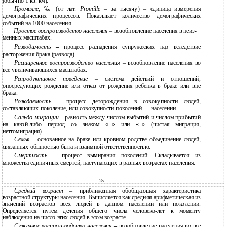
(обычно 1 кв. км).
Промилле,
‰ (от лат.
Promille
– за тысячу) – единица измерения
демографических процессов. Показывает количество демографических
событий на 1000 населения.
Простое воспроизводство населения
– возобновление населения в неиз-
менных масштабах.
Разводимость
–
процесс распадения супружеских пар вследствие
расторжения брака (развода).
Расширенное воспроизводство населения
– возобновление населения во
все увеличивающихся масштабах.
Репродуктивное поведение
– система действий и отношений,
опосредующих рождение или отказ от рождения ребенка в браке или вне
брака.
Рождаемость
– процесс деторождения в совокупности людей,
составляющих поколение, или совокупности поколений — населении.
Сальдо миграции
– разность между числом выбытий и числом прибытий
на какой-либо период со знаком «+» или «–» (чистая миграция,
неттомиграция).
Семья
– основанное на браке или кровном родстве объединение людей,
связанных общностью быта и взаимной ответственностью.
Смертность
– процесс вымирания поколений. Складывается из
множества единичных смертей, наступающих в разных возрастах населения.
25
Средний возраст
– приближенная обобщающая характеристика
возрастной структуры населения. Вычисляется как средняя арифметическая из
значений возрастов всех людей в данном населении или поколении.
Определяется путем деления общего числа человеко-лет к моменту
наблюдения на число этих людей в этом возрасте.
Суженное воспроизводство населения
–
возобновление населения во все