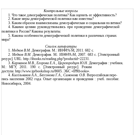
Контрольные вопросы
1.
Что такое демографическая политика? Как оценить ее эффективность?
2.
Какие меры демографической политики вам известны?
3.
Каким образом взаимосвязаны демографическая и социальная политики?
4.
Какими целями руководствовались при проведении демографической
политики в России? Каковы результаты.
5.
Каковы особенности демографической политики в различных странах
мира?
Список литературы
1.
Медков В.М.
Демография. М.: ИНФРА-М, 2011. 682 с.
2.
Медков В.М.
Демография. М.: ИНФРА-М, 2007. 683 с. [Электронный
ресурс]. URL: http://ibooks.ru/reading.php?productid=22231.
3.
Карманов М.В., Егорова Е.А., Царегородцев Ю.Н.
Демография : учебник.
М.: МГУ, 2011. 190 c. [Электронный ресурс]. Режим
доступа: http://www.iprbookshop.ru/8605. ЭБС «IPRbooks».
4.
Кисельников А.А., Бессонова Г.А., Симонова О.В.
Всероссийская пере-
пись населения 2002 года. Опыт организации и проведения : учеб. пособие.
Новосибирск, 2004.