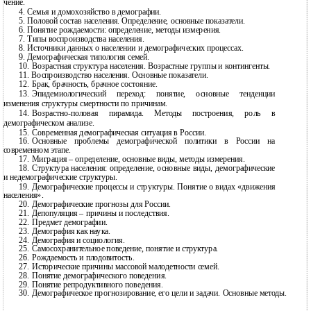
чение.
4.
Семья и домохозяйство в демографии.
5.
Половой состав населения. Определение, основные показатели.
6.
Понятие рождаемости: определение, методы измерения.
7.
Типы воспроизводства населения.
8.
Источники данных о населении и демографических процессах.
9.
Демографическая типология семей.
10.
Возрастная структура населения. Возрастные группы и контингенты.
11.
Воспроизводство населения. Основные показатели.
12.
Брак, брачность, брачное состояние.
13.
Эпидемиологический переход: понятие, основные тенденции
изменения структуры смертности по причинам.
14.
Возрастно-половая
пирамида. Методы построения, роль в
демографическом анализе.
15.
Современная демографическая ситуация в России.
16.
Основные проблемы демографической политики в России на
современном этапе.
17.
Миграция – определение, основные виды, методы измерения.
18.
Структура населения: определение, основные виды, демографические
и недемографические структуры.
19.
Демографические процессы и структуры. Понятие о видах «движения
населения».
20.
Демографические прогнозы для России.
21.
Депопуляция – причины и последствия.
22.
Предмет демографии.
23.
Демография как наука.
24.
Демография и социология.
25.
Самосохранительное поведение, понятие и структура.
26.
Рождаемость и плодовитость.
27.
Исторические причины массовой малодетности семей.
28.
Понятие демографического поведения.
29.
Понятие репродуктивного поведения.
30.
Демографическое прогнозирование, его цели и задачи. Основные методы.