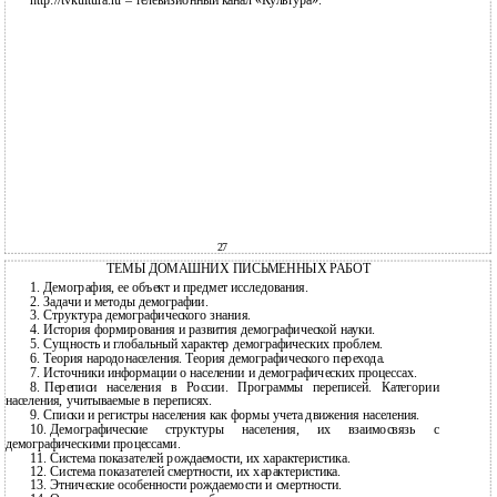
http://tvkultura.ru – телевизионный канал «Культура».
27
ТЕМЫ ДОМАШНИХ ПИСЬМЕННЫХ РАБОТ
1.
Демография, ее объект и предмет исследования.
2.
Задачи и методы демографии.
3.
Структура демографического знания.
4.
История формирования и развития демографической науки.
5.
Сущность и глобальный характер демографических проблем.
6.
Теория народонаселения. Теория демографического перехода.
7.
Источники информации о населении и демографических процессах.
8.
Переписи населения в России. Программы переписей. Категории
населения, учитываемые в переписях.
9.
Списки и регистры населения как формы учета движения населения.
10.
Демографические структуры населения, их взаимосвязь с
демографическими процессами.
11.
Система показателей рождаемости, их характеристика.
12.
Система показателей смертности, их характеристика.
13.
Этнические особенности рождаемости и смертности.