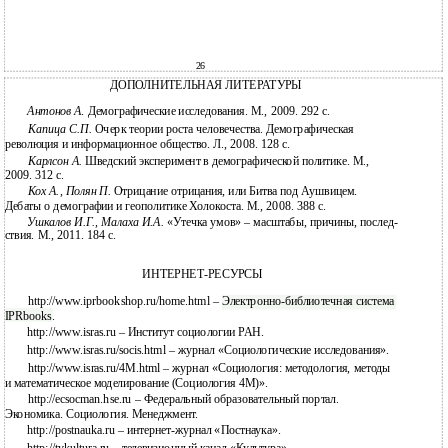
26
ДОПОЛНИТЕЛЬНАЯ ЛИТЕРАТУРЫ
Антонов А
. Демографические исследования. М., 2009. 292 с.
Капица С.П.
Очерк теории роста человечества. Демографическая
революция и информационное общество. Л., 2008. 128 с.
Карлсон А.
Шведский эксперимент в демографической политике. М.,
2009. 312 с.
Кох А., Полян П.
Отрицание отрицания, или Битва под Аушвицем.
Дебаты о демографии и геополитике Холокоста. М., 2008. 388 с.
Ушкалов И.Г., Малаха И.А.
«Утечка умов» – масштабы, причины, послед-
ствия. М., 2011. 184 с.
ИНТЕРНЕТ-РЕСУРСЫ
http://www.iprbookshop.ru/home.html – Электронно-библиотечная система
IPRbooks.
http://www.isras.ru – Институт социологии РАН.
http://www.isras.ru/socis.html – журнал «Социологические исследования».
http://www.isras.ru/4M.html – журнал «Социология: методология, методы
и математическое моделирование (Социология 4М)».
http://ecsocman.hse.ru – Федеральный образовательный портал.
Экономика. Социология. Менеджмент.
http://postnauka.ru – интернет-журнал «Постнаука».