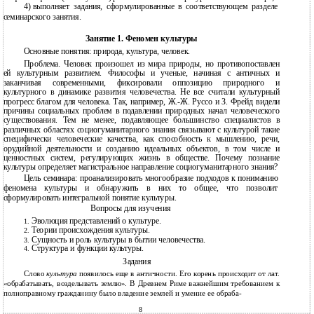
4)
выполняет задания, сформулированные в соответствующем разделе
семинарского занятия.
Занятие 1. Феномен культуры
Основные понятия: природа, культура, человек.
Проблема. Человек произошел из мира природы, но противопоставлен
ей культурным развитием. Философы и ученые, начиная с античных и
заканчивая современными, фиксировали оппозицию природного и
культурного в динамике развития человечества. Не все считали культурный
прогресс благом для человека. Так, например, Ж.-Ж. Руссо и З. Фрейд видели
причины социальных проблем в подавлении природных начал человеческого
существования. Тем не менее, подавляющее большинство специалистов в
различных областях социогуманитарного знания связывают с культурой такие
специфически человеческие качества, как способность к мышлению, речи,
орудийной деятельности и созданию идеальных объектов, в том числе и
ценностных систем, регулирующих жизнь в обществе. Почему познание
культуры определяет магистральное направление социогуманитарного знания?
Цель семинара: проанализировать многообразие подходов к пониманию
феномена культуры и обнаружить в них то общее, что позволит
сформулировать интегральной понятие культуры.
Вопросы для изучения
Эволюция представлений о культуре.
1.
Теории происхождения культуры.
2.
Сущность и роль культуры в бытии человечества.
3.
Структура и функции культуры.
4.
Задания
Слово
культура
появилось еще в античности. Его корень происходит от лат.
«обрабатывать, возделывать землю». В Древнем Риме важнейшим требованием к
полноправному гражданину было владение землей и умение ее обраба-
8