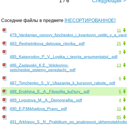
1 / 6
Следующая >
Соседние файлы в предмете
[НЕСОРТИРОВАННОЕ]
11
479_Vardanjan_osnovy_fizicheskoj_i_kvantovoj_optiki_v_a_vard
483_Reshetnikova_delovaja_ritorika_.pdf
25
9
485_Kajgorodov_P._V._Logika_i_teorija_argumentatsii_.pdf
486_Zaslavskij_K.E._Volokonno-
13
opticheskie_sistemy_peredachi_.pdf
6
487_Timchenko_S._V._Ukazanija_k_kursovoj_rabote_.pdf
488_Erokhina_E._A._Filosofija_kul'tury_.pdf
5
489_Logutova_M._A._Demografija_.pdf
4
490_E.P.Mikhajlova_Pravo_.pdf
11
85
491_Arkhipov_S._N._Praktikum_po_analogovoj_skhemotekhnike