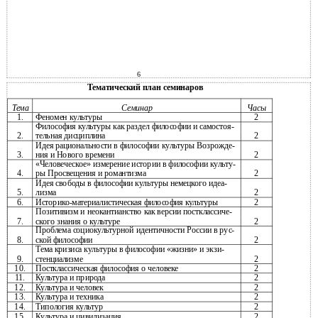
6
Тематический план семинаров
Тема
Семинар
Часы
1.
Феномен культуры
2
Философия культуры как раздел философии и самостоя-
2.
тельная дисциплина
2
Идея рациональности в философии культуры Возрожде-
3.
ния и Нового времени
2
«Человеческое» измерение истории в философии культу-
4.
ры Просвещения и романтизма
2
Идея свободы в философии культуры немецкого идеа-
5.
лизма
2
6.
Историко-материалистическая философия культуры
2
Позитивизм и неокантианство как версии постклассиче-
7.
ского знания о культуре
2
Проблема социокультурной идентичности России в рус-
8.
ской философии
2
Тема кризиса культуры в философии «жизни» и экзи-
9.
стенциализме
2
10.
Постклассическая философия о человеке
2
11.
Культура и природа
2
12.
Культура и человек
2
13.
Культура и техника
2
14.
Типология культур
2
15.
Культура и цивилизация
2