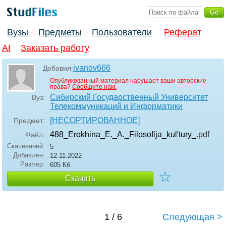
Вузы
Предметы
Пользователи
Реферат
AI
Заказать работу
ivanov666
Добавил:
Опубликованный материал нарушает ваши авторские
права?
Сообщите нам.
Сибирский Государственный Университет
Вуз:
Телекоммуникаций и Информатики
[НЕСОРТИРОВАННОЕ]
Предмет:
488_Erokhina_E._A._Filosofija_kul'tury_
.pdf
Файл:
Скачиваний:
5
Добавлен:
12.11.2022
Размер:
605 Кб
☆
Скачать
1 / 6
Следующая >