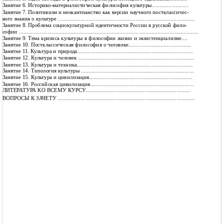
23
Занятие 6. Историко-материалистическая философия культуры........................
Занятие 7. Позитивизм и неокантианство как версии научного постклассичес-
26
кого знания о культуре ..........................................................................................
Занятие 8. Проблема социокультурной идентичности России в русской фило-
29
софии ......................................................................................................................
32
Занятие 9. Тема кризиса культуры в философии жизни и экзистенциализме....
35
Занятие 10. Постклассическая философия о человеке.........................................
38
Занятие 11. Культура и природа............................................................................
40
Занятие 12. Культура и человек ............................................................................
44
Занятие 13. Культура и техника............................................................................
47
Занятие 14. Типология культуры ..........................................................................
50
Занятие 15. Культура и цивилизация....................................................................
53
Занятие 16. Российская цивилизация....................................................................
57
ЛИТЕРАТУРА КО ВСЕМУ КУРСУ.....................................................................
59
ВОПРОСЫ К ЗАЧЕТУ ..........................................................................................