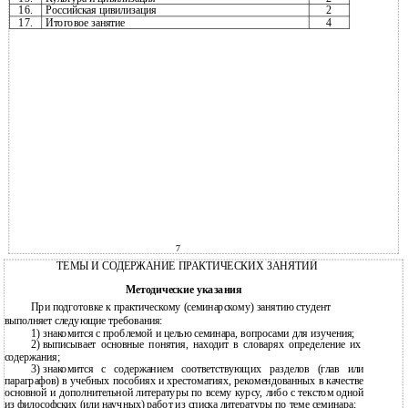
16.
Российская цивилизация
2
17.
Итоговое занятие
4
7
ТЕМЫ И СОДЕРЖАНИЕ ПРАКТИЧЕСКИХ ЗАНЯТИЙ
Методические указания
При подготовке к практическому (семинарскому) занятию студент
выполняет следующие требования:
1)
знакомится с проблемой и целью семинара, вопросами для изучения;
2)
выписывает основные понятия, находит в словарях определение их
содержания;
3)
знакомится с содержанием соответствующих разделов (глав или
параграфов) в учебных пособиях и хрестоматиях, рекомендованных в качестве
основной и дополнительной литературы по всему курсу, либо с текстом одной
из философских (или научных) работ из списка литературы по теме семинара;