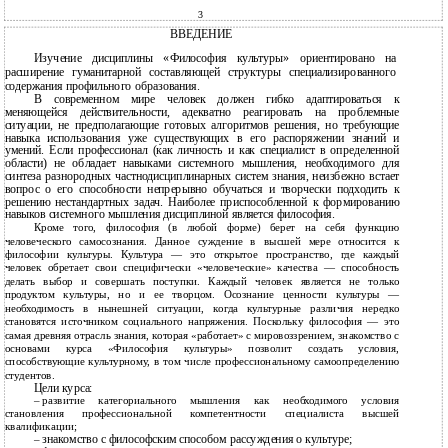
3
ВВЕДЕНИЕ
Изучение дисциплины «Философия культуры» ориентировано на
расширение гуманитарной составляющей структуры специализированного
содержания профильного образования.
В современном мире человек должен гибко адаптироваться к
меняющейся действительности, адекватно реагировать на проблемные
ситуации, не предполагающие готовых алгоритмов решения, но требующие
навыка использования уже существующих в его распоряжении знаний и
умений. Если профессионал (как личность и как специалист в определенной
области) не обладает навыками системного мышления, необходимого для
синтеза разнородных частнодисциплинарных систем знания, неизбежно встает
вопрос о его способности непрерывно обучаться и творчески подходить к
решению нестандартных задач. Наиболее приспособленной к формированию
навыков системного мышления дисциплиной является философия.
Кроме того, философия (в любой форме) берет на себя функцию
человеческого самосознания. Данное суждение в высшей мере относится к
философии культуры. Культура — это открытое пространство, где каждый
человек обретает свои специфически «человеческие» качества — способность
делать выбор и совершать поступки. Каждый человек является не только
продуктом культуры, но и ее творцом. Осознание ценности культуры —
необходимость в нынешней ситуации, когда культурные различия нередко
становятся источником социального напряжения. Поскольку философия — это
самая древняя отрасль знания, которая «работает» с мировоззрением, знакомство с
основами курса «Философия культуры» позволит создать условия,
способствующие культурному, в том числе профессиональному самоопределению
студентов.
Цели курса:
–
развитие категориального мышления как необходимого условия
становления профессиональной компетентности специалиста высшей
квалификации;
знакомство с философским способом рассуждения о культуре;
–