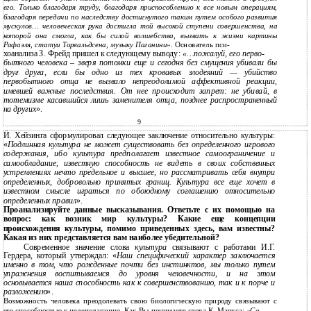
его. Только благодаря труду, благодаря приспособлению к все новым операциям,
благодаря передачи по наследству достигнутого таким путем особого развития
мускулов… человеческая рука достигла той высокой ступени совершенства, на
которой она смогла, как бы силой волшебства, вызвать к жизни картины
Рафаэля, статуи Торвальдсена, музыку Паганини
». Основатель пси-
хоанализа З. Фрейд пришел к следующему выводу:
«…пожалуй, его перво-
бытного человека – зверя потомки еще и сегодня без смущения убивали бы
друг друга, если бы одно из тех кровавых злодеяний — убийство
первобытного отца не вызвало непреодолимой аффективной реакции,
имевшей важные последствия. От нее происходит запрет: не убивай, в
тотемизме касавшийся лишь заменителя отца, позднее распространенный
на других
».
9
Й. Хейзинга сформулировал следующее заключение относительно культуры:
«
Подлинная культура не может существовать без определенного игрового
содержания, ибо культура предполагает известное самоограничение и
самообладание, известную способность не видеть в своих собственных
устремлениях нечто предельное и высшее, но рассматривать себя внутри
определенных, добровольно принятых границ. Культура все еще хочет в
известном смысле играться по обоюдному соглашению относительно
определенных правил
».
Проанализируйте данные высказывания. Ответьте с их помощью на
вопрос: как возник мир культуры? Какие еще концепции
происхождения культуры, помимо приведенных здесь, вам известны?
Какая из них представляется вам наиболее убедительной?
Современное значение слова
культура
связывают с работами И.Г.
Гердера, который утверждал: «
Наш специфический характер заключается
именно в том, что рожденные почти без инстинктов, мы только путем
упражнения воспитываемся до уровня человечности, и на этом
основывается наша способность как к совершенствованию, так и к порче и
разложению
».
Возможность человека преодолевать свою биологическую природу связывают с
его способностью к целеполаганию. Как Вы понимаете слова К. Маркса: «
Са-