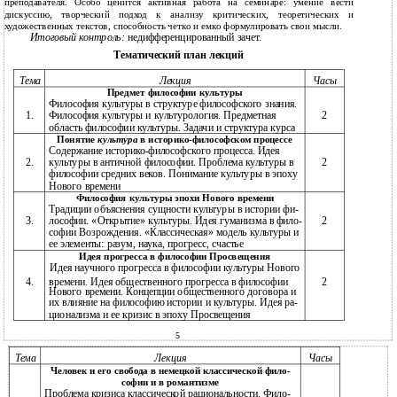
преподавателя. Особо ценится активная работа на семинаре: умение вести
дискуссию, творческий подход к анализу критических, теоретических и
художественных текстов, способность четко и емко формулировать свои мысли.
Итоговый контроль:
недифференцированный зачет.
Тематический план лекций
Тема
Лекция
Часы
Предмет философии культуры
Философия культуры в структуре философского знания.
1.
Философия культуры и культурология. Предметная
2
область философии культуры. Задачи и структура курса
Понятие
культура
в историко-философском процессе
Содержание историко-философского процесса. Идея
2.
культуры в античной философии. Проблема культуры в
2
философии средних веков. Понимание культуры в эпоху
Нового времени
Философия культуры эпохи Нового времени
Традиции объяснения сущности культуры в истории фи-
3.
лософии. «Открытие» культуры. Идея гуманизма в фило-
2
софии Возрождения. «Классическая» модель культуры и
ее элементы: разум, наука, прогресс, счастье
Идея прогресса в философии Просвещения
Идея научного прогресса в философии культуры Нового
4.
времени. Идея общественного прогресса в философии
2
Нового времени. Концепции общественного договора и
их влияние на философию истории и культуры. Идея ра-
ционализма и ее кризис в эпоху Просвещения
5
Тема
Лекция
Часы
Человек и его свобода в немецкой классической фило-
софии и в романтизме
Проблема кризиса классической рациональности. Фило-