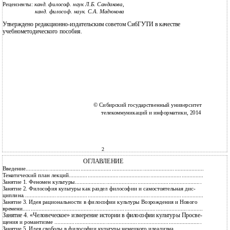
Рецензенты:
канд. философ. наук Л.Б. Сандакова,
канд. философ. наук. С.А. Мадюкова
Утверждено редакционно-издательским советом СибГУТИ в качестве
учебнометодического пособия.
© Сибирский государственный университет
телекоммуникаций и информатики, 2014
2
ОГЛАВЛЕНИЕ
4
Введение...................................................................................................................
5
Тематический план лекций......................................................................................
8
Занятие 1. Феномен культуры.................................................................................
Занятие 2. Философия культуры как раздел философии и самостоятельная дис-
11
циплина...................................................................................................................
Занятие 3. Идея рациональности в философии культуры Возрождения и Нового
14
времени...................................................................................................................
Занятие 4. «Человеческое» измерение истории в философии культуры Просве-
17
щения и романтизме ..............................................................................................
20
Занятие 5. Идея свободы в философии культуры немецкого идеализма............