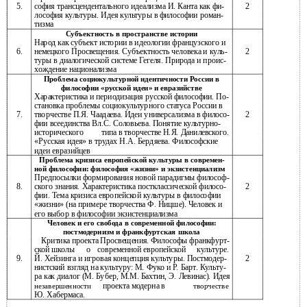
5.
софия трансцендентального идеализма И. Канта как фи-
2
лософия культуры. Идея культуры в философии роман-
тизма
Субъектность в пространстве истории
Народ как субъект истории в идеологии французского и
6.
немецкого Просвещения. Субъектность человека и куль-
2
туры в диалогической системе Гегеля. Природа и проис-
хождение национализма
Проблема социокультурной идентичности России в
философии «русской идеи» и евразийстве
Характеристика и периодизация русской философии. По-
становка проблемы социокультурного статуса России в
7.
творчестве П.Я. Чаадаева. Идеи универсализма в филосо-
2
фии всеединства Вл.С. Соловьева. Понятие культурно-
исторического
типа в творчестве Н.Я. Данилевского.
«Русская идея» в трудах Н.А. Бердяева. Философские
идеи евразийцев
Проблема кризиса европейской культуры в современ-
ной философии: философия «жизни» и экзистенциализм
Предпосылки формирования новой парадигмы философ-
8.
ского знания. Характеристика постклассической филосо-
2
фии. Тема кризиса европейской культуры в философии
«жизни» (на примере творчества Ф. Ницше). Человек и
его выбор в философии экзистенциализма
Человек и его свобода в современной философии:
постмодернизм и франкфуртская школа
Критика проекта Просвещения. Философы франкфурт-
ской школы
о
современной европейской
культуре.
9.
Й. Хейзинга и игровая концепция культуры. Постмодер-
2
нистский взгляд на культуру: М. Фуко и Р. Барт. Культу-
ра как диалог (М. Бубер, М.М. Бахтин, Э. Левинас). Идея
проекта модерна в
незавершенности
творчестве
Ю. Хабермаса.