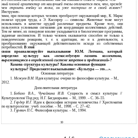
мый плохой архитектор от наилучшей пчелы отличается тем, что, прежде
чем строить ячейку из воска, он уже построил ее в своей голове
»?
Инструмен-
тами, при помощи которых человек преобразует окружающий мир, К. Маркс
полагал орудия труда, а Э. Кассирер — символы. Животные тоже могут
использовать в качестве орудий различные предметы. Кроме того, они
пользуются условными сигналами для координации коллективных действий.
Тем не менее, их поведение вполне укладывается в биологические программы,
заданные инстинктом. И только человек оказывается способен не только к
поведенческим реакциям, т. е. к адаптации, но и к деятельности, к
преобразованию окружающей действительности исходя из собственных
потребностей.
В этой
связи проанализируйте высказывание Ю.М. Лотмана, который
определил культуру как «
ненаследуемую память коллектива,
выражающуюся в определенной системе запретов и предписаний
»?
Какова структура культуры? Каковы основные функции
культуры? Продолжите высказывание: «Культура — это…».
Основная литература
1.
Межуев В.М.
Идея культуры: очерки по философии культуры. – М.,
2012.
Дополнительная литература
1.
Бобахо В.А., Чучайкина И.В.
Сущность и смысл культуры //
Культурология/ Под ред. Н.Г. Багдасарьяна. – М., 1999. – С. 36–55.
2.
Гердер И.Г.
Идеи к философии истории человечества // Хрестоматия
по культурологии : учеб. пособие. – М., 1998. – С. 27–42.
3.
Гуревич П.С.
Философия культуры. – М., 1994.
10