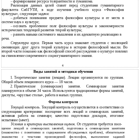
формирование ресурса толерантности и гуманизма.
–
Реализация данных целей ставит перед студентами гуманитарного
факультета СибГУТИ, в ходе изучения учебного курса «Философия
культуры», следующие задачи:
добиться понимания предмета философии культуры и ее места в
–
системе наук о культуре;
осознать проблемное поле философии культуры и закономерности
–
исторических тенденций развития теорий культуры;
развить навыки системного мышления и их адекватную реализацию в
–
речи.
Структура курса
. Первая часть курса знакомит студентов с эволюцией
сменяющих друг друга теорий культуры в истории философской мысли. Во
второй части показано как философский способ рассуждения о культуре повлиял
на становление современного социогуманитарного знания.
4
Виды занятий и методики обучения
1.
Теоретические занятия (лекции). Лекции организуются по группам.
Общий объем лекционного курса — 18 часов.
2.
Практические (семинарские) занятия. Семинарские занятия
планируются в объеме 34 часов. Используются традиционные формы занятий,
диспуты, «круглые столы», работа в малых группах.
Формы контроля
Текущий контроль.
Текущий контроль осуществляется в соответствии со
следующими критериями: посещение всех лекций и семинарских занятий,
активная работа на семинаре, качество подготовки докладов, итоговое
испытание (зачет).
Условия и критерии выставления оценок
. От студентов требуется посе-
щение лекций и семинарских занятий, подготовка к семинарским занятиям
(знакомство с понятиями и содержанием обсуждаемых проблем), обязательное
знакомство с текстами произведений философов, выполнение заданий