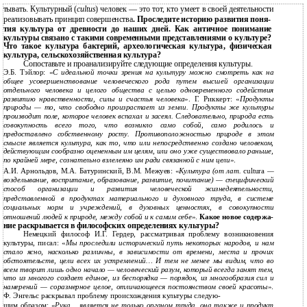
тывать. Культурный (
cultus
) человек — это тот, кто умеет в своей деятельности
реализовывать принцип совершенства
. Проследите историю развития поня-
тия культура от древности до наших дней. Как античное понимание
культуры связано с такими современными представлениями о культуре?
Что такое культура бактерий, археологическая культура, физическая
культура, сельскохозяйственная культура?
Сопоставьте и проанализируйте следующие определения культуры.
Э.Б. Тэйлор: «
С идеальной точки зрения на культуру можно смотреть как на
общее усовершенствование человеческого рода путем высшей организации
отдельного человека и целого общества с целью одновременного содействия
развитию нравственности, силы и счастья человека
». Г. Риккерт: «
Продукты
природы — то, что свободно произрастает из земли. Продукты же культуры
производит поле, которое человек вспахал и засеял. Следовательно, природа есть
совокупность всего того, что возникло само собой, само родилось и
предоставлено собственному росту. Противоположностью природе в этом
смысле является культура, как то, что или непосредственно создано человеком,
действующим сообразно оцененным им целям, или оно уже существовало раньше,
по крайней мере, сознательно взлелеяно им ради связанной с ним цели
».
А.И. Арнольдов, М.А. Батуринский, В.М. Межуев: «
Культура (от лат.
cultura
—
возделывание, воспритание, образование, развитие, почитание) — специфический
способ организации и развития человеческой жизнедеятельности,
представленной в продуктах материального и духовного труда, в системе
социальных норм и учреждений, в духовных ценностях, в совокупности
отношений людей к природе, между собой и к самим себе
».
Какое новое содержа-
ние раскрывается в философских определениях культуры?
Немецкий философ И.Г. Гердер, рассматривая проблему возникновения
культуры, писал: «
Мы проследили исторический путь некоторых народов, и нам
стало ясно, насколько различны, в зависимости от времени, места и прочих
обстоятельств, цели всех их устремлений… И тем не менее мы видим, что во
всем творит лишь одно начало — человеческий разум, который всегда занят тем,
что из многого создает единое, из беспорядка — порядок, из многообразия сил и
намерений — соразмерное целое, отличающееся постоянством своей красоты
».
Ф. Энгельс раскрывал проблему происхождения культуры следую-
щим образом: «
Рука… является не только органом труда, она также и продукт