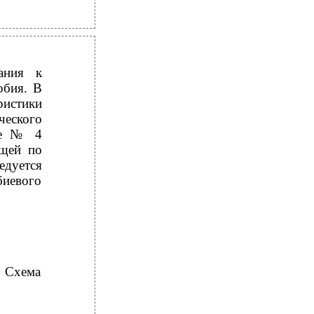
ания к
обия. В
истики
еского
те № 4
ющей по
дуется
биевого
. Схема