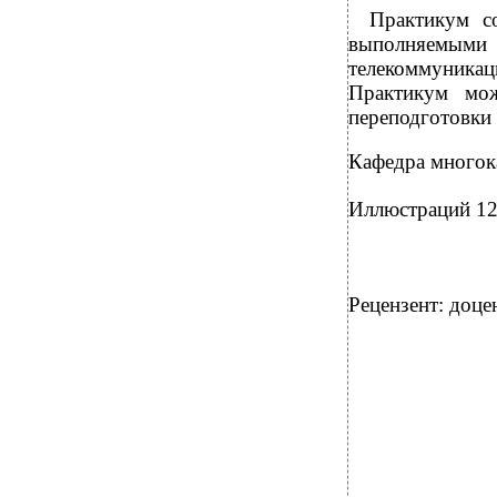
Практикум с
выполняемыми
телекоммуник
Практикум мо
переподготовки 
Кафедра многока
Иллюстраций 12,
Рецензент: доце