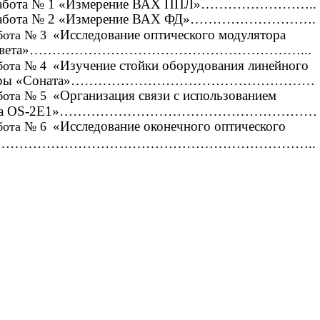
 работа № 1 «Измерение ВАХ ППЛ»……………………..
 работа № 2 «Измерение ВАХ ФД»……………………….
«Исследование оптического модулятора
бота № 3
сти света»……………………………………………………...
«Изучение стойки оборудования линейного
бота № 4
аратуры «Соната»………………………………………………
«Организация связи с использованием
бота № 5
ертора ОS-2E1»…………………………………………………
«Исследование оконечного оптического
бота № 6
я»…………………………………………………………………..