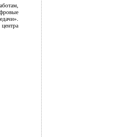
аботам,
фровые
дачи».
центра