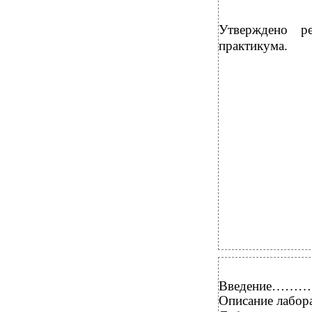
Утверждено р
практикума.
Введение
Описание л