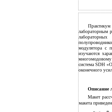
Практикум
лабораторным р
лабораторны
полупроводни
модулятора с 
изучаются хара
многомодовому
система SDH «O
оконечного усил
Описание 
Макет расс
макета приведен