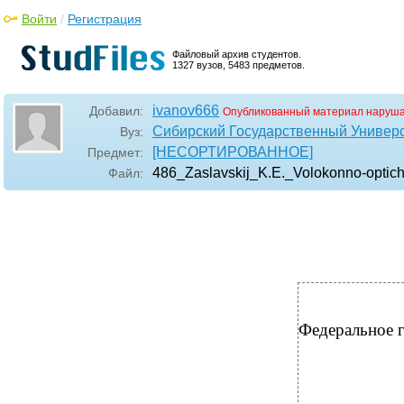
Войти
/
Регистрация
Файловый архив студентов.
1327 вузов, 5483 предметов.
ivanov666
Добавил:
Опубликованный материал наруша
Сибирский Государственный Универ
Вуз:
[НЕСОРТИРОВАННОЕ]
Предмет:
486_Zaslavskij_K.E._Volokonno-optic
Файл:
Федеральное 