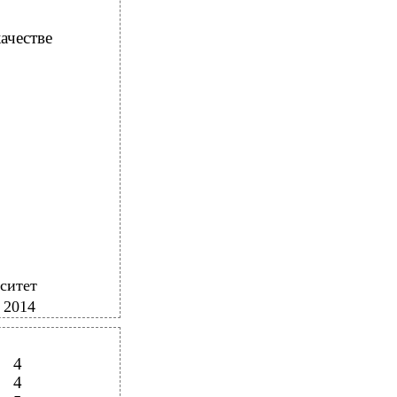
честве
ситет
 2014
4
4