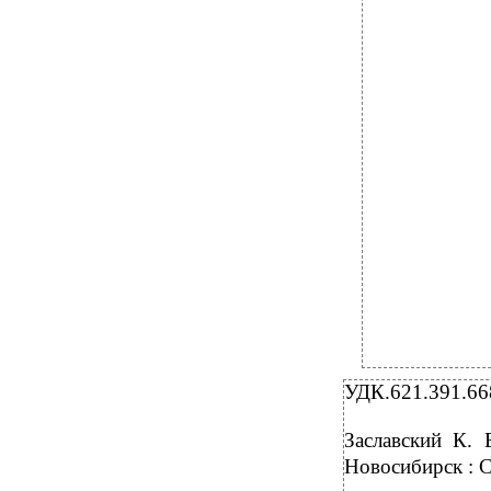
УДК.621.391.66
Заславский К. 
Новосибирск : С