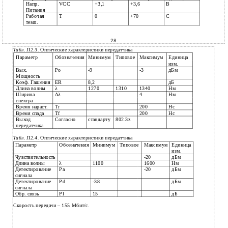
Напр.
VCC
+3,1
+3,6
B
Питания
Рабочая
T
0
+70
C
темп.
28
Табл. П2.3.
Оптические характеристики передатчика
Параметр
Обозначения
Минимум
Типовое
Максимум
Единица
изм.
Вых.
Po
-9
-3
дБм
Мощность
Коэф. Гашения
ER
8,2
дБ
Длина волны
λ
1270
1310
1340
Нм
Ширина
Δλ
4
Нм
спектра
Время нараст.
Tr
200
Нс
Время спада
Tf
200
Нс
Выход
Согласно
стандарту
802.3z
передатчика
Табл. П2.4.
Оптические характеристики передатчика
Параметр
Обозначения
Минимум
Типовое
Максимум
Единица
изм.
Чувствительность
-20
дБм
Длина волны
λ
1100
1600
Нм
Детектирование
Pa
-20
дБм
сигнала
Детектирование
Pd
-38
дБм
сигнала
Обр. связь
Pl
15
дБ
Скорость передачи – 155 Мбит/с.