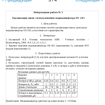
< Предыдущая
3 / 4
Следующая >
Лабораторная работа № 5
Организация связи с использованием медиаконвертора ОS -2E1
1. Цель работы
Целью работы является изучение способа организации связи, используя
медиаконвертор ОS-2E1,и изучение его характеристик.
2.
Литература
Заславский К.Е. Основы технологии SDH : Учебное пособие. -
1.
Новосибирск, 2006. П.4.1,4.,11.1,11.2.
Краткое описание медиаконвертора
ОS-2E1 (приложение 1), описание SFP
2.
модуля (приложение 2).
3.
Подготовка к работе
Пользуясь литературой [1,2], изучить преобразование потоков E1 в потоки
1.
SDH.
Пользуясь структурной схемой макета (рисунок 1), рассчитать уровни
2.
приёма и передачи в оптических разъёмах S и R, и потери а (дБ) в оптическом
волокне, согласно исходным данным.
Исходные данные для расчёта
Вариант
1
2
3
4
5
6
Данные
Потери в ОВ,α ,дБ/км
0.35
0.4
0.5
0.6
0.7
1.0
Мощность, Р
, мВт
1
0.5
2
0.8
1.5
1.5
S
Длина участка,км
50
70
58
75
60
90
Строительная длина,км
4
5
4
6
6
8
Потери в неразъёмных
0.2
0.1
0.25
0.15
0.2
0.07
Соединениях,дБ
Примечание. Медиаконвертор работает на длине волны λ =1310нм.