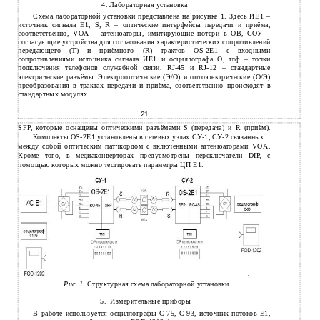
4. Лабораторная установка
Схема лабораторной установки представлена на рисунке 1. Здесь ИЕ1 –
источник сигнала Е1, S, R – оптические интерфейсы передачи и приёма,
соответственно, VOA – аттенюаторы, имитирующие потери в ОВ, СОУ –
согласующие устройства для согласования характеристических сопротивлений
передающего (Т) и приёмного (R) трактов OS-2E1 c входными
сопротивлениями источника сигнала ИЕ1 и осциллографа О, тлф – точки
подключения телефонов служебной связи, RJ-45 и RJ-12 – стандартные
электрические разъёмы. Электрооптические (Э/О) и оптоэлектрические (О/Э)
преобразования в трактах передачи и приёма, соответственно происходят в
стандартных модулях
21
SFP, которые оснащены оптическими разъёмами S (передача) и R (приём).
Комплекты OS-2Е1 установлены в сетевых узлах СУ-1, СУ-2 связанных
между собой оптическим патчкордом с включёнными аттенюаторами VOA.
Кроме того, в медиаконверторах предусмотрены переключатели DIP, с
помощью которых можно тестировать параметры ЦП Е1.
Рис. 1.
Структурная схема лабораторной установки
5.
Измерительные приборы
В
работе используется осциллографы
С-75, С-93, источник потоков Е1,