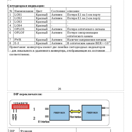
Светодиодная индикация:
№
Наименование
Цвет
Состояние
описание
1
LOS1
Красный
Активен
Потери E1 на 1-ом порту
2
LOS2
Красный
Активен
Потери E1 на 2-ом порту
3
LOS3
Красный
-
-
4
LOS4
Красный
-
-
5
OPLOS
Красный
Активен
Потери оптического сигнала
6
OPLOF
Красный
Активен
Потери синхронизации
оптического канала
7
PWR
Красный
Активен
Наличие напряжения питания
-3
8
E-3
Красный
Активен
В оптическом канале BER>=10
Примечание: конвертеры имеют две линейки светодиодных индикаторов
– для локального и удаленного конвертера, отображающие их состояние
соответственно.
26
DIP переключатели:
DIP
Функция