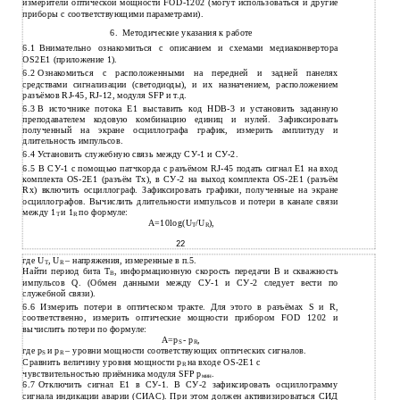
измерители оптической мощности FOD-1202 (могут использоваться и другие
приборы с соответствующими параметрами).
6.
Методические указания к работе
6.1
Внимательно ознакомиться с описанием и схемами медиаконвертора
OS2E1 (приложение 1).
6.2
Ознакомиться с расположенными на передней и задней панелях
средствами сигнализации (светодиоды), и их назначением, расположением
разъёмов
RJ-45, RJ-12, модуля SFP и т.д.
6.3
В источнике потока Е1 выставить код
HDB-3 и установить заданную
преподавателем кодовую комбинацию единиц и нулей. Зафиксировать
полученный на экране осциллографа график, измерить амплитуду и
длительность импульсов.
6.4
Установить служебную связь между
СУ-1 и СУ-2.
6.5
В
СУ-1 с помощью патчкорда c разъёмом RJ-45 подать сигнал Е1 на вход
комплекта OS-2E1 (разъём Tx), в СУ-2 на выход комплекта OS-2E1 (разъём
Rx) включить осциллограф. Зафиксировать графики, полученные на экране
осциллографов. Вычислить длительности импульсов и потери в канале связи
между 1
и 1
по формуле:
Т
R
А=10log(U
/U
),
Т
R
22
где U
, U
– напряжения, измеренные в п.5.
Т
R
Найти период бита T
, информационную скорость передачи B и скважность
B
импульсов Q. (Обмен данными между СУ-1 и СУ-2 следует вести по
служебной связи).
6.6 Измерить потери в оптическом тракте. Для этого в разъёмах S и R,
соответственно, измерить оптические мощности прибором FOD 1202 и
вычислить потери по формуле:
А=р
- р
,
S
R
где р
и р
– уровни мощности соответствующих оптических сигналов.
S
R
Сравнить величину уровня мощности р
на входе OS-2E1 с
R
чувствительностью приёмника модуля SFP р
.
мин
6.7
Отключить сигнал Е1 в
СУ-1. В СУ-2 зафиксировать осциллограмму
сигнала индикации аварии (СИАС). При этом должен активизироваться СИД