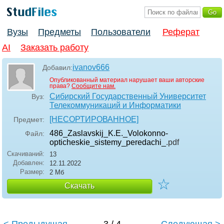
Вузы
Предметы
Пользователи
Реферат
AI
Заказать работу
ivanov666
Добавил:
Опубликованный материал нарушает ваши авторские
права?
Сообщите нам.
Сибирский Государственный Университет
Вуз:
Телекоммуникаций и Информатики
[НЕСОРТИРОВАННОЕ]
Предмет:
486_Zaslavskij_K.E._Volokonno-
Файл:
opticheskie_sistemy_peredachi_
.pdf
Скачиваний:
13
Добавлен:
12.11.2022
Размер:
2 Мб
☆
Скачать