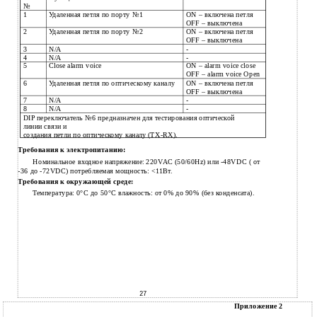
№
1
Удаленная петля по порту №1
ON – включена петля
OFF – выключена
2
Удаленная петля по порту №2
ON – включена петля
OFF – выключена
3
N/A
-
4
N/A
-
5
Close alarm voice
ON – alarm voice close
OFF – alarm voice Open
6
Удаленная петля по оптическому каналу
ON – включена петля
OFF – выключена
7
N/A
-
8
N/A
-
DIP переключатель №6 предназначен для тестирования оптической
линии связи и
создания петли по оптическому каналу (TX-RX).
Требования к электропитанию:
Номинальное входное напряжение: 220VAC (50/60Hz) или -48VDC ( от
-36 до -72VDC) потребляемая мощность: <11Вт.
Требования к окружающей среде:
Температура: 0°C дo 50°C влажность: от 0% до 90% (без конденсата).
27
Приложение 2