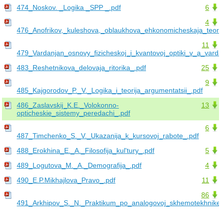
474_Noskov. _Logika _SPP _.pdf
6
4
476_Anofrikov,_kuleshova,_oblaukhova_ehkonomicheskaja_teori
11
479_Vardanjan_osnovy_fizicheskoj_i_kvantovoj_optiki_v_a_vard
483_Reshetnikova_delovaja_ritorika_.pdf
25
9
485_Kajgorodov_P._V._Logika_i_teorija_argumentatsii_.pdf
486_Zaslavskij_K.E._Volokonno-
13
opticheskie_sistemy_peredachi_.pdf
6
487_Timchenko_S._V._Ukazanija_k_kursovoj_rabote_.pdf
488_Erokhina_E._A._Filosofija_kul'tury_.pdf
5
489_Logutova_M._A._Demografija_.pdf
4
490_E.P.Mikhajlova_Pravo_.pdf
11
86
491_Arkhipov_S._N._Praktikum_po_analogovoj_skhemotekhnike