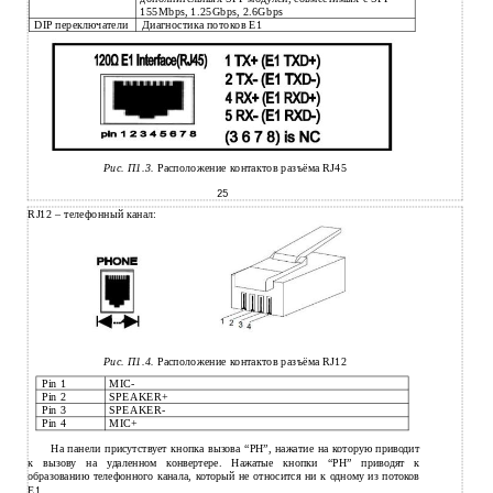
155Mbps, 1.25Gbps, 2.6Gbps
DIP переключатели
Диагностика потоков Е1
Рис. П1.3.
Расположение контактов разъёма RJ45
25
RJ12 – телефонный канал:
Рис. П1.4.
Расположение контактов разъёма RJ12
Pin 1
MIC-
Pin 2
SPEAKER+
Pin 3
SPEAKER-
Pin 4
MIC+
На панели присутствует кнопка вызова “PH”, нажатие на которую приводит
к вызову на удаленном конвертере. Нажатые кнопки “PH” приводят к
образованию телефонного канала, который не относится ни к одному из потоков
Е1.