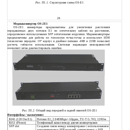
Рис. П1.1.
Структурная схема OS-E1
24
Медиаконвертер OS-2E1
OS-2E1 конвертеры предназначены для увеличения расстояния
передаваемых двух потоков Е1 по оптическому кабелю на расстояние,
определяемое используемыми SFP оптическими модулями. Медиаконвертеры
предназначены для работы по топологии точка-точка и используют SDH
технологию передачи. 19” корпус и двойное питание -48В и 220В позволяет
достичь гибкости использования. Световая индикация неисправностей
позволяет легко диагностировать ошибки.
Рис. П1.2.
Общий вид передней и задней панелей OS-2E1
Интерфейсы / назначение:
RJ45 (120 Ом E1)
Потоки Е1; 2.048Mbps+-50ppm; TU-T G.703; 120Ом
RJ12 (Phone)
Телефонный канал между двумя конвертерами
SFP slot
Создание связи между конвертерами с использованием
дополнительных SFP модулей, совместимых с SFP