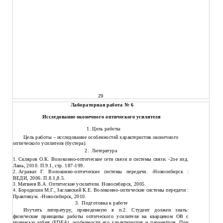
29
Лабораторная работа № 6
Исследование оконечного оптического усилителя
1. Цель работы
Цель работы – исследование особенностей характеристик оконечного
оптического усилителя (бустера).
2.
Литература
Скляров О.К.
Волоконно-оптические сети связи и системы связи. -2ое изд.
1.
Лань, 2010. П.9.1, стр. 187-199.
Агравал Г.
Волоконно-оптические системы передачи. -Новосибирск :
2.
ВЕДИ, 2006. П.8.1,8.5.
Матвеев В.А. Оптические усилители. Новосибирск, 2005.
3.
Бородихин М.Г., Заславский К.Е.
Волоконно-оптические системы передачи :
4.
Практикум. -Новосибирск, 2010.
3.
Подготовка к работе
Изучить литературу, приведенную в п.2. Студент должен знать:
физические принципы работы оптического усилителя на кварцевом ОВ с
примесью эрбия (EDFA), особенности его характеристик и параметров. При