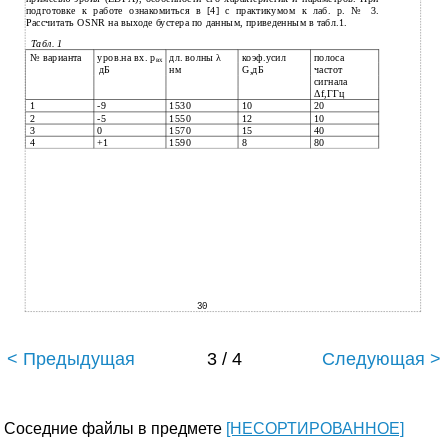
подготовке к работе ознакомиться в [4] с практикумом к лаб. р. № 3.
Рассчитать OSNR на выходе бустера по данным, приведенным в табл.1.
Табл. 1
№ варианта
уров.на вх. р
дл. волны λ
коэф.усил
полоса
вх
дБ
нм
G,дБ
частот
сигнала
Δf,ГГц
1
-9
1530
10
20
2
-5
1550
12
10
3
0
1570
15
40
4
+1
1590
8
80
30
< Предыдущая
3 / 4
Следующая >
Соседние файлы в предмете
[НЕСОРТИРОВАННОЕ]