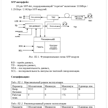
SFP интерфейс:
20 pin SFP slot, поддерживающий “горячее” включение 155Mbps /
1.25Gbps / 2.6Gbps SFP модулей.
Рис. П2.1.
Функциональная схема SFP-модуля
RD – приём данных,
TD – передача данных,
SDA – последовательность данных,
SCL – последовательность импульсов тактовой синхронизации.
Спецификации:
Табл. П2.1.
Максимальный режим эксплуатации
Параметр
Обозначения
Минимум
Максимум
Единица изм.
Напр.
VCC
0
+3,6
B
Питания
Рабочая
T
0
+75
C
темп.
Табл. П2.2.
Рекомендованный режим эксплуатации
Параметр
Обозначения
Минимум
Максимум
Единица изм.