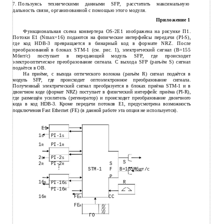
Пользуясь техническими данными SFP, рассчитать максимальную
7.
дальность связи, организованной с помощью этого модуля.
Приложение 1
Функциональная схема конвертера OS-2E1 изображена на рисунке П1.
Потоки E1 (Nmax=16) подаются на физические интерфейсы передачи (PI-S),
где код HDB-3 превращается в бинарный код в формате NRZ. После
преобразований в блоках STM-1 (см. рис. 1), электрический сигнал (B=155
Мбит/с) поступает в передающий модуль SFP, где происходит
электрооптическое преобразование сигнала. С выхода SFP (разъём S) сигнал
подаётся в ОВ.
На приёме, с выхода оптического волокна (разъём R) сигнал подаётся в
модуль SFP, где происходит оптоэлектронное преобразование сигнала.
Полученный электрический сигнал преобразуется в блоках приёма STM-1 и в
двоичном коде (формат NRZ) поступает в физический интерфейс приёма (PI-R),
где размещён усилитель (регенератор) и происходит преобразование двоичного
кода в код HDB-3. Кроме передачи потоков E1, предусмотрена возможность
подключения Fast Ethernet (FE) (в данной работе эта опция не используется).
Е1
1
PI-1
S
S
1
PI-1
R
R
2
PI-2
S
S
S
2
PI-2
S
R
R
STM-1
F
B=155Мбит/c
P
16
R
S
PI-16
S
PI-16
R
16
FE
CC
R
S
FE
R
ГО