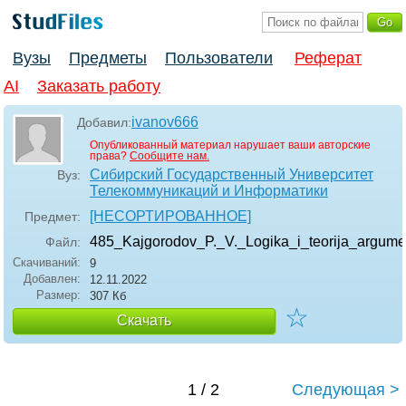
Вузы
Предметы
Пользователи
Реферат
AI
Заказать работу
ivanov666
Добавил:
Опубликованный материал нарушает ваши авторские
права?
Сообщите нам.
Сибирский Государственный Университет
Вуз:
Телекоммуникаций и Информатики
[НЕСОРТИРОВАННОЕ]
Предмет:
485_Kajgorodov_P._V._Logika_i_teorija_argumen
Файл:
Скачиваний:
9
Добавлен:
12.11.2022
Размер:
307 Кб
☆
Скачать
1 / 2
Следующая >