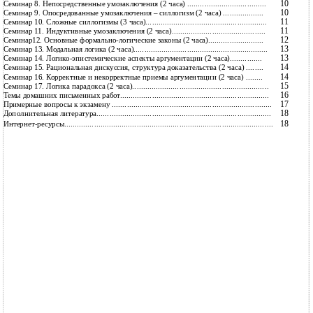
10
Семинар 8. Непосредственные умозаключения (2 часа) .....................................
10
Семинар 9. Опосредованные умозаключения – силлогизм (2 часа) ...................
11
Семинар 10. Сложные силлогизмы (3 часа).........................................................
11
Семинар 11. Индуктивные умозаключения (2 часа)............................................
12
Семинар12. Основные формально-логические законы (2 часа)..........................
13
Семинар 13. Модальная логика (2 часа)...............................................................
13
Семинар 14. Логико-эпистемические аспекты аргументации (2 часа)...............
14
Семинар 15. Рациональная дискуссия, структура доказательства (2 часа) ........
14
Семинар 16. Корректные и некорректные приемы аргументации (2 часа) ........
15
Семинар 17. Логика парадокса (2 часа)................................................................
16
Темы домашних письменных работ......................................................................
17
Примерные вопросы к экзамену ...........................................................................
18
Дополнительная литература..................................................................................
18
Интернет-ресурсы..................................................................................................