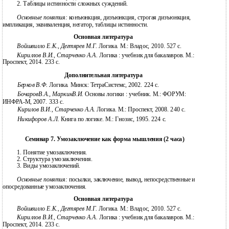
2.
Таблицы истинности сложных суждений.
Основные понятия:
конъюнкция, дизъюнкция, строгая дизъюнкция,
импликация, эквиваленция, негатор, таблицы истинности.
Основная литература
Войшвилло Е.К., Дегтярев М.Г.
Логика. М.: Владос, 2010. 527 c.
Кириллов В.И., Старченко А.А.
Логика : учебник для бакалавров. М.:
Проспект, 2014. 233 с.
Дополнительная литература
Берков В.Ф.
Логика. Минск: ТетраСистемс, 2002. 224 с.
БочаровВ.А., МаркинВ.И.
Основы логики : учебник. М.: ФОРУМ:
ИНФРА-М, 2007. 333 с.
Кирилов В.И., Старченко А.А.
Логика. М.: Проспект, 2008. 240 с.
Никифоров А.Л.
Книга по логике. М.: Гнозис, 1995. 224 с.
Семинар 7. Умозаключение как форма мышления (2 часа)
1.
Понятие умозаключения.
2.
Структура умозаключения.
3.
Виды умозаключений.
Основные понятия:
посылки, заключение, вывод, непосредственные и
опосредованные умозаключения.
Основная литература
Войшвилло Е.К., Дегтярев М.Г.
Логика. М.: Владос, 2010. 527 c.
Кириллов В.И., Старченко А.А.
Логика : учебник для бакалавров. М.:
Проспект, 2014. 233 с.