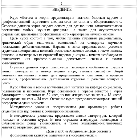
3
ВВЕДЕНИЕ
Курс «Логика и теория аргументации» является базовым курсом в
профессиональной подготовке специалистов по связям с общественностью.
Освоение данного курса создает основу для дальнейшего самостоятельного
постижения любых научных дисциплин, а также для осуществления
социальных транзакций профессионального характера на научной основе.
Цель курса состоит в том, чтобы привить студентам рациональный,
критический образ мышления, основанный на стандартах научного
постижения действительности. Наравне с этим предполагается усвоение
студентами центральных понятий и основных законов логики, а также главных
приемов и магистральных стратегий ведения диспута – качеств необходимых
специалисту, чья профессиональная деятельность связана с актами
коммуникации.
В
рамках данного курса планируется рассмотреть особенности предмета
логики, методологии и метода ведения спора, выявить специфику общей
логически полученного знания; дать представление о роли логики в процессе
мышления, профессиональной деятельности студентов и развитии социума в
целом.
Курс «Логика и теория аргументации» читается на кафедре социологии,
политологии и психологии. Курс осваивается в первом семестре I курса
бакалавриата и рассчитан на 52 часа, из них лекционные занятия – 18 часов,
семинарские занятия – 34 часа. Освоение курса предполагает контроль знаний
посредством сдачи экзамена.
Методические указания предназначены для организации работы
студентов при подготовке к семинарским занятиям.
В
методических указаниях представлен список литературы, который
поможет в освоении курса. В нем отражена литература, имеющаяся в
библиотечном фонде университета, а также
электронно-библиотечных
каталогах открытого доступа.
Цели и задачи дисциплины Цель
состоит в
формировании культуры мышления и гносеологической