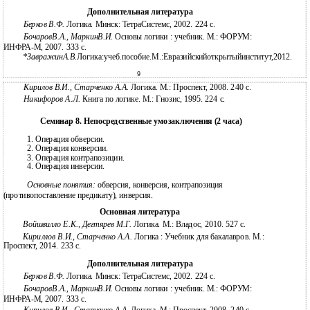
Дополнительная литература
Берков В.Ф.
Логика. Минск: ТетраСистемс, 2002. 224 с.
БочаровВ.А., МаркинВ.И.
Основы логики : учебник. М.: ФОРУМ:
ИНФРА-М, 2007. 333 с.
*ЗавражинА.В.
Логика:учеб.пособие.М.:Евразийскийоткрытыйинститут,2012.
9
Кирилов В.И., Старченко А.А.
Логика. М.: Проспект, 2008. 240 с.
Никифоров А.Л.
Книга по логике. М.: Гнозис, 1995. 224 с.
Семинар 8. Непосредственные умозаключения (2 часа)
1.
Операция обверсии.
2.
Операция конверсии.
3.
Операция контрапозиции.
4.
Операция инверсии.
Основные понятия:
обверсия, конверсия, контрапозиция
(противопоставление предикату), инверсия.
Основная литература
Войшвилло Е.К., Дегтярев М.Г.
Логика. М.: Владос, 2010. 527 c.
Кириллов В.И., Старченко А.А.
Логика : Учебник для бакалавров. М.:
Проспект, 2014. 233 с.
Дополнительная литература
Берков В.Ф.
Логика. Минск: ТетраСистемс, 2002. 224 с.
БочаровВ.А., МаркинВ.И.
Основы логики : учебник. М.: ФОРУМ:
ИНФРА-М, 2007. 333 с.