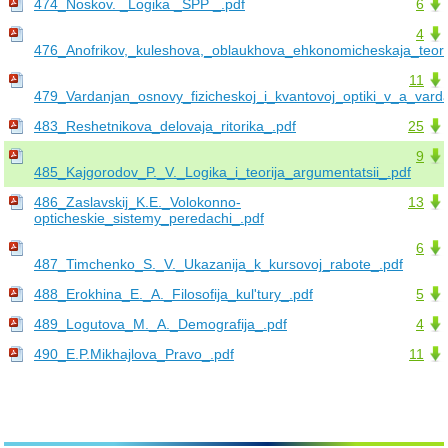
474_Noskov. _Logika _SPP _.pdf
6
4
476_Anofrikov,_kuleshova,_oblaukhova_ehkonomicheskaja_teori
11
479_Vardanjan_osnovy_fizicheskoj_i_kvantovoj_optiki_v_a_vard
483_Reshetnikova_delovaja_ritorika_.pdf
25
9
485_Kajgorodov_P._V._Logika_i_teorija_argumentatsii_.pdf
486_Zaslavskij_K.E._Volokonno-
13
opticheskie_sistemy_peredachi_.pdf
6
487_Timchenko_S._V._Ukazanija_k_kursovoj_rabote_.pdf
488_Erokhina_E._A._Filosofija_kul'tury_.pdf
5
489_Logutova_M._A._Demografija_.pdf
4
490_E.P.Mikhajlova_Pravo_.pdf
11