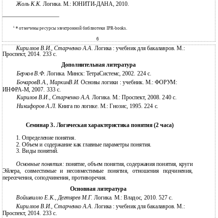
Жоль К.К.
Логика. М.: ЮНИТИ-ДАНА, 2010.
1
*
отмечены ресурсы электронной библиотеки IPR-books.
6
Кириллов В.И., Старченко А.А.
Логика : учебник для бакалавров. М.:
Проспект, 2014. 233 с.
Дополнительная литература
Берков В.Ф.
Логика. Минск: ТетраСистемс, 2002. 224 с.
БочаровВ.А., МаркинВ.И.
Основы логики : учебник. М.: ФОРУМ:
ИНФРА-М, 2007. 333 с.
Кирилов В.И., Старченко А.А.
Логика. М.: Проспект, 2008. 240 с.
Никифоров А.Л.
Книга по логике. М.: Гнозис, 1995. 224 с.
Семинар 3. Логическая характеристика понятия (2 часа)
1.
Определение понятия.
2.
Объем и содержание как главные параметры понятия.
3.
Виды понятий.
Основные понятия:
понятие, объем понятия, содержания понятия, круги
Эйлера, совместимые и несовместимые понятия, отношения подчинения,
пересечения, соподчинения, противоречия.
Основная литература
Войшвилло Е.К., Дегтярев М.Г.
Логика. М.: Владос, 2010. 527 c.
Кириллов В.И., Старченко А.А.
Логика : учебник для бакалавров. М.:
Проспект, 2014. 233 с.