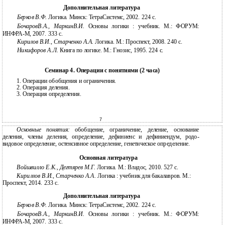
Дополнительная литература
Берков В.Ф.
Логика. Минск: ТетраСистемс, 2002. 224 с.
БочаровВ.А., МаркинВ.И.
Основы логики : учебник. М.: ФОРУМ:
ИНФРА-М, 2007. 333 с.
Кирилов В.И., Старченко А.А.
Логика. М.: Проспект, 2008. 240 с.
Никифоров А.Л.
Книга по логике. М.: Гнозис, 1995. 224 с.
Семинар 4. Операции с понятиями (2 часа)
1.
Операции обобщения и ограничения.
2.
Операция деления.
3.
Операция определения.
7
Основные понятия:
обобщение, ограничение, деление, основание
деления, члены деления, определение, дефиниенс и дефиниендум, родо-
видовое определение, остенсивное определение, генетическое определение.
Основная литература
Войшвилло Е.К., Дегтярев М.Г.
Логика. М.: Владос, 2010. 527 c.
Кириллов В.И., Старченко А.А.
Логика : учебник для бакалавров. М.:
Проспект, 2014. 233 с.
Дополнительная литература
Берков В.Ф.
Логика. Минск: ТетраСистемс, 2002. 224 с.
БочаровВ.А., МаркинВ.И.
Основы логики : учебник. М.: ФОРУМ:
ИНФРА-М, 2007. 333 с.