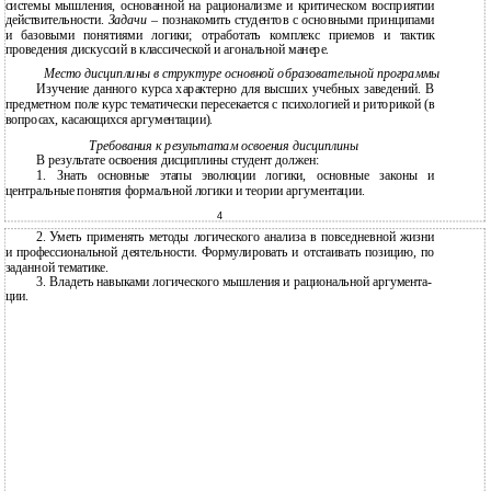
системы мышления, основанной на рационализме и критическом восприятии
действительности.
Задачи
– познакомить студентов с основными принципами
и базовыми понятиями логики; отработать комплекс приемов и тактик
проведения дискуссий в классической и агональной манере.
Место дисциплины в структуре основной образовательной программы
Изучение данного курса характерно для высших учебных заведений. В
предметном поле курс тематически пересекается с психологией и риторикой (в
вопросах, касающихся аргументации).
Требования к результатам освоения дисциплины
В результате освоения дисциплины студент должен:
1. Знать основные этапы эволюции логики, основные законы и
центральные понятия формальной логики и теории аргументации.
4
2.
Уметь применять методы логического анализа в повседневной жизни
и профессиональной деятельности. Формулировать и отстаивать позицию, по
заданной тематике.
3.
Владеть навыками логического мышления и рациональной аргумента-
ции.