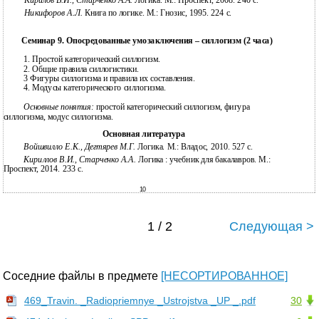
Кирилов В.И., Старченко А.А.
Логика. М.: Проспект, 2008. 240 с.
Никифоров А.Л.
Книга по логике. М.: Гнозис, 1995. 224 с.
Семинар 9. Опосредованные умозаключения – силлогизм (2 часа)
1.
Простой категорический силлогизм.
2.
Общие правила силлогистики.
3 Фигуры силлогизма и правила их составления.
4. Модусы категорического силлогизма.
Основные понятия:
простой категорический силлогизм, фигура
силлогизма, модус силлогизма.
Основная литература
Войшвилло Е.К., Дегтярев М.Г.
Логика. М.: Владос, 2010. 527 c.
Кириллов В.И., Старченко А.А.
Логика : учебник для бакалавров. М.:
Проспект, 2014. 233 с.
10
1 / 2
Следующая >
Соседние файлы в предмете
[НЕСОРТИРОВАННОЕ]
469_Travin. _Radiopriemnye _Ustrojstva _UP _.pdf
30