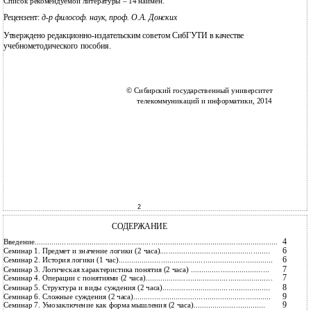
Список рекомендуемой литературы – 14 наимен.
Рецензент:
д-р философ. наук, проф. О.А. Донских
Утверждено редакционно-издательским советом СибГУТИ в качестве
учебнометодического пособия.
© Сибирский государственный университет
телекоммуникаций и информатики, 2014
2
СОДЕРЖАНИЕ
4
Введение...................................................................................................................
6
Семинар 1. Предмет и значение логики (2 часа)....................................................
6
Семинар 2. История логики (1 час).........................................................................
7
Семинар 3. Логическая характеристика понятия (2 часа) .....................................
7
Семинар 4. Операции с понятиями (2 часа)............................................................
8
Семинар 5. Структура и виды суждения (2 часа)...................................................
9
Семинар 6. Сложные суждения (2 часа).................................................................
9
Семинар 7. Умозаключение как форма мышления (2 часа)..................................