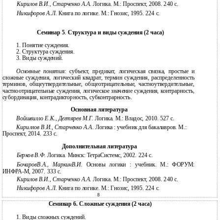
Кирилов В.И., Старченко А.А.
Логика. М.: Проспект, 2008. 240 с.
Никифоров А.Л.
Книга по логике. М.: Гнозис, 1995. 224 с.
Семинар 5
.
Структура и виды суждения (2 часа)
1.
Понятие суждения.
2.
Структура суждения.
3.
Виды суждений.
Основные понятия:
субъект, предикат, логическая связка, простые и
сложные суждения, логический квадрат, термин суждения, распределенность
терминов, общеутвердительные, общеотрицательные, частноутвердительные,
частноотрицательные суждения, логическое значение суждения, контрарность,
субординация, контрадикторность, субконтрарность.
Основная литература
Войшвилло Е.К., Дегтярев М.Г.
Логика. М.: Владос, 2010. 527 c.
Кириллов В.И., Старченко А.А.
Логика : учебник для бакалавров. М.:
Проспект, 2014. 233 с.
Дополнительная литература
Берков В.Ф.
Логика. Минск: ТетраСистемс, 2002. 224 с.
БочаровВ.А., МаркинВ.И.
Основы логики : учебник. М.: ФОРУМ:
ИНФРА-М, 2007. 333 с.
Кирилов В.И., Старченко А.А.
Логика. М.: Проспект, 2008. 240 с.
Никифоров А.Л.
Книга по логике. М.: Гнозис, 1995. 224 с.
8
Семинар 6. Сложные суждения (2 часа)
1.
Виды сложных суждений.