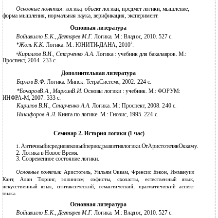
Основные понятия:
логика, объект логики, предмет логики, мышление,
форма мышления, нормальная наука, верификация, эксперимент.
Основная литература
Войшвилло Е.К., Дегтярев М.Г.
Логика. М.: Владос, 2010. 527 c.
1
*Жоль К.К.
Логика. М.: ЮНИТИ-ДАНА, 2010
.
Кириллов В.И., Старченко А.А.
Логика : учебник для бакалавров. М.:
*
Проспект, 2014. 233 с.
Дополнительная литература
Берков В.Ф.
Логика. Минск: ТетраСистемс, 2002. 224 с.
*БочаровВ.А., МаркинВ.И.
Основы логики : учебник. М.: ФОРУМ:
ИНФРА-М, 2007. 333 с.
Кирилов В.И., Старченко А.А.
Логика. М.: Проспект, 2008. 240 с.
Никифоров А.Л.
Книга по логике. М.: Гнозис, 1995. 224 с.
Семинар 2. История логики (1 час)
Античныйисредневековыйпериодразвитиялогики.ОтАристотелякОккаму.
1.
2.
Логика в Новое Время.
3.
Современное состояние логики.
Основные понятия:
Аристотель, Уильям Оккам, Френсис Бэкон, Иммануил
Кант, Алан Тюринг, эллинизм, софисты, схоласты, естественный язык,
искусственный язык, синтаксический, семантический, прагматический аспект
языка.
Основная литература
Войшвилло Е.К., Дегтярев М.Г.
Логика. М.: Владос, 2010. 527 c.