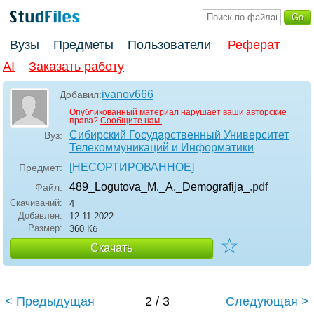
Вузы
Предметы
Пользователи
Реферат
AI
Заказать работу
ivanov666
Добавил:
Опубликованный материал нарушает ваши авторские
права?
Сообщите нам.
Сибирский Государственный Университет
Вуз:
Телекоммуникаций и Информатики
[НЕСОРТИРОВАННОЕ]
Предмет:
489_Logutova_M._A._Demografija_
.pdf
Файл:
Скачиваний:
4
Добавлен:
12.11.2022
Размер:
360 Кб
☆
Скачать
< Предыдущая
2 / 3
Следующая >