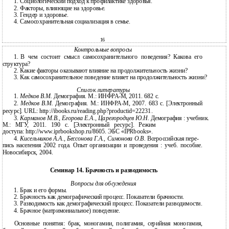
1.
Социологический подход к профилактике здоровья.
2.
Факторы, влияющие на здоровье.
3.
Гендер и здоровье.
4.
Самосохранительная социализация в семье.
16
Контрольные вопросы
1.
В чем состоит смысл самосохранительного поведения? Какова его
структура?
2.
Какие факторы оказывают влияние на продолжительность жизни?
3.
Как самосохранительное поведение влияет на продолжительность жизни?
Список литературы
1.
Медков В.М.
Демография. М.: ИНФРА-М, 2011. 682 с.
2.
Медков В.М.
Демография. М.: ИНФРА-М, 2007. 683 с. [Электронный
ресурс]. URL: http://ibooks.ru/reading.php?productid=22231.
3.
Карманов М.В., Егорова Е.А., Царегородцев Ю.Н.
Демография : учебник.
М.: МГУ, 2011. 190 c. [Электронный ресурс]. Режим
доступа: http://www.iprbookshop.ru/8605. ЭБС «IPRbooks».
4.
Кисельников А.А., Бессонова Г.А., Симонова О.В.
Всероссийская пере-
пись населения 2002 года. Опыт организации и проведения : учеб. пособие.
Новосибирск, 2004.
Семинар 14. Брачность и разводимость
Вопросы для обсуждения
1.
Брак и его формы.
2.
Брачность как демографический процесс. Показатели брачности.
3.
Разводимость как демографический процесс. Показатели разводимости.
4.
Брачное (матримониальное) поведение.
Основные понятия: брак, моногамии, полигамия, серийная моногамия,