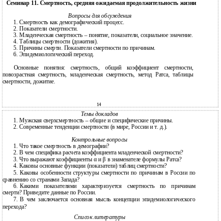
Семинар 11. Смертность, средняя ожидаемая продолжительность жизни
Вопросы для обсуждения
1.
Смертность как демографический процесс.
2.
Показатели смертности.
3.
Младенческая смертность – понятие, показатели, социальное значение.
4.
Таблицы смертности (дожития).
5.
Причины смерти. Показатели смертности по причинам.
6.
Эпидемиологический переход.
Основные понятия: смертность, общий коэффициент смертности,
повозрастная смертность, младенческая смертность, метод Ратса, таблицы
смертности, дожитие.
14
Темы докладов
1.
Мужская сверхсмертность – общие и специфические причины.
2.
Современные тенденции смертности (в мире, России и т. д.).
Контрольные вопросы
1.
Что такое смертность в демографии?
2.
В чем специфика расчета коэффициента младенческой смертности?
3.
Что выражают коэффициенты α и β в знаменателе формулы Ратса?
4.
Каковы основные функции (показатели) таблиц смертности?
5.
Каковы особенности структуры смертности по причинам в России по
сравнению со странами Запада?
6.
Какими показателями характеризуется смертность по причинам
смерти? Приведите данные по России.
7.
В чем заключается основная мысль концепции эпидемиологического
перехода?
Список литературы