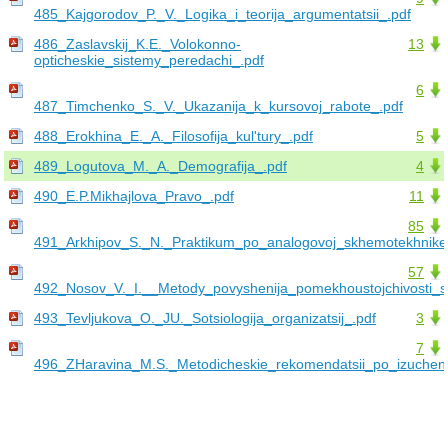
485_Kajgorodov_P._V._Logika_i_teorija_argumentatsii_.pdf
486_Zaslavskij_K.E._Volokonno-
13
opticheskie_sistemy_peredachi_.pdf
6
487_Timchenko_S._V._Ukazanija_k_kursovoj_rabote_.pdf
488_Erokhina_E._A._Filosofija_kul'tury_.pdf
5
489_Logutova_M._A._Demografija_.pdf
4
490_E.P.Mikhajlova_Pravo_.pdf
11
85
491_Arkhipov_S._N._Praktikum_po_analogovoj_skhemotekhnike
57
492_Nosov_V._I.__Metody_povyshenija_pomekhoustojchivosti_sis
493_Tevljukova_O._JU._Sotsiologija_organizatsij_.pdf
3
7
496_ZHaravina_M.S._Metodicheskie_rekomendatsii_po_izucheniju_