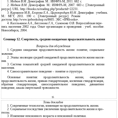
1.
Медков В.М.
Демография. М.: ИНФРА-М, 2011. 682 с.
2.
Медков В.М.
Демография. М.: ИНФРА-М, 2007. 683 с. [Электронный
ресурс]. URL: http://ibooks.ru/reading.php?productid=22231.
3.
Карманов М.В., Егорова Е.А., Царегородцев Ю.Н.
Демография : учебник.
М.: МГУ, 2011. 190 c. [Электронный ресурс]. Режим
доступа: http://www.iprbookshop.ru/8605. ЭБС «IPRbooks».
4.
Кисельников А.А., Бессонова Г.А., Симонова О.В.
Всероссийская пере-
пись населения 2002 года. Опыт организации и проведения : учеб. пособие.
Новосибирск, 2004.
Семинар 12. Смертность, средняя ожидаемая продолжительность жизни
Вопросы для обсуждения
1.
Средняя ожидаемая продолжительность жизни: понятие, социальное
значение.
2.
Этапы эволюции средней ожидаемой продолжительности жизни населе-
ния.
3.
Система показателей средней ожидаемой продолжительности жизни
населения.
4.
Самосохранительное поведение – понятие и структура.
Основные понятия: продолжительность жизни, ожидаемая
продолжительность жизни, прямая стандартизация, косвенная стандартизация,
обратная стандартизация, самосохранительное поведение, девиантное
поведение, шкала смертельной тревожности.
15
Темы докладов
1.
Современные технологии, влияющие на продолжительность жизни.
2.
Социальные последствия увеличения продолжительности жизни и про-
гнозы.
3.
Изменение пенсионного возраста и пенсионной политики.