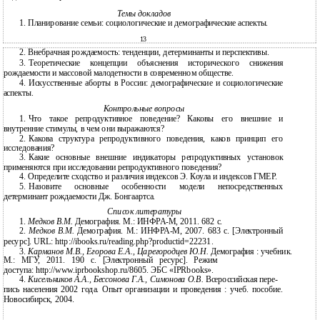
Темы докладов
1. Планирование семьи: социологические и демографические аспекты.
13
2.
Внебрачная рождаемость: тенденции, детерминанты и перспективы.
3.
Теоретические концепции объяснения исторического снижения
рождаемости и массовой малодетности в современном обществе.
4.
Искусственные аборты в России: демографические и социологические
аспекты.
Контрольные вопросы
1.
Что такое репродуктивное поведение? Каковы его внешние и
внутренние стимулы, в чем они выражаются?
2.
Какова структура репродуктивного поведения, каков принцип его
исследования?
3.
Какие основные внешние индикаторы репродуктивных установок
применяются при исследовании репродуктивного поведения?
4.
Определите сходство и различия индексов Э. Коула и индексов ГМЕР.
5.
Назовите основные особенности модели непосредственных
детерминант рождаемости Дж. Бонгаартса.
Список литературы
1.
Медков В.М.
Демография. М.: ИНФРА-М, 2011. 682 с.
2.
Медков В.М.
Демография. М.: ИНФРА-М, 2007. 683 с. [Электронный
ресурс]. URL: http://ibooks.ru/reading.php?productid=22231.
3.
Карманов М.В., Егорова Е.А., Царегородцев Ю.Н.
Демография : учебник.
М.: МГУ, 2011. 190 c. [Электронный ресурс]. Режим
доступа: http://www.iprbookshop.ru/8605. ЭБС «IPRbooks».
4.
Кисельников А.А., Бессонова Г.А., Симонова О.В.
Всероссийская пере-
пись населения 2002 года. Опыт организации и проведения : учеб. пособие.
Новосибирск, 2004.