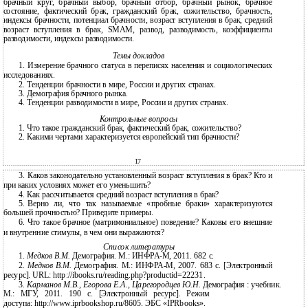
брачный круг, брачный выбор, брачный отбор, брачный рынок, брачное
состояние, фактический брак, гражданский брак, сожительство, брачность,
индексы брачности, потенциал брачности, возраст вступления в брак, средний
возраст вступления в брак, SMAM, развод, разводимость, коэффициенты
разводимости, индексы разводимости.
Темы докладов
1.
Измерение брачного статуса в переписях населения и социологических
исследованиях.
2.
Тенденции брачности в мире, России и других странах.
3.
Демография брачного рынка.
4.
Тенденции разводимости в мире, России и других странах.
Контрольные вопросы
1.
Что такое гражданский брак, фактический брак, сожительство?
2.
Какими чертами характеризуется европейский тип брачности?
17
3.
Каков законодательно установленный возраст вступления в брак? Кто и
при каких условиях может его уменьшить?
4.
Как рассчитывается средний возраст вступления в брак?
5.
Верно ли, что так называемые «пробные браки» характеризуются
большей прочностью? Приведите примеры.
6.
Что такое брачное (матримониальное) поведение? Каковы его внешние
и внутренние стимулы, в чем они выражаются?
Список литературы
1.
Медков В.М.
Демография. М.: ИНФРА-М, 2011. 682 с.
2.
Медков В.М.
Демография. М.: ИНФРА-М, 2007. 683 с. [Электронный
ресурс]. URL: http://ibooks.ru/reading.php?productid=22231.
3.
Карманов М.В., Егорова Е.А., Царегородцев Ю.Н.
Демография : учебник.
М.: МГУ, 2011. 190 c. [Электронный ресурс]. Режим
доступа: http://www.iprbookshop.ru/8605. ЭБС «IPRbooks».