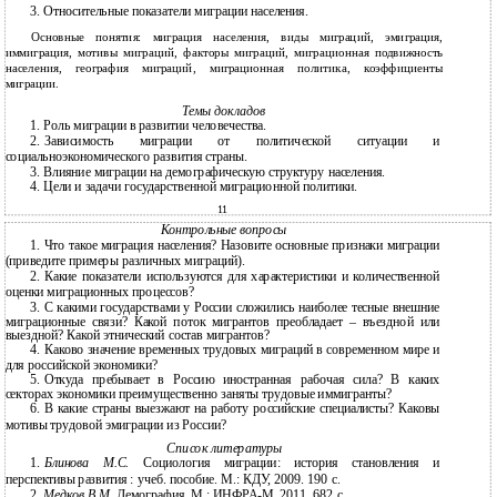
3.
Относительные показатели миграции населения.
Основные понятия: миграция населения, виды миграций, эмиграция,
иммиграция, мотивы миграций, факторы миграций, миграционная подвижность
населения, география миграций, миграционная политика, коэффициенты
миграции.
Темы докладов
1.
Роль миграции в развитии человечества.
2.
Зависимость миграции от политической ситуации и
социальноэкономического развития страны.
3.
Влияние миграции на демографическую структуру населения.
4.
Цели и задачи государственной миграционной политики.
11
Контрольные вопросы
1.
Что такое миграция населения? Назовите основные признаки миграции
(приведите примеры различных миграций).
2.
Какие показатели используются для характеристики и количественной
оценки миграционных процессов?
3.
С какими государствами у России сложились наиболее тесные внешние
миграционные связи? Какой поток мигрантов преобладает – въездной или
выездной? Какой этнический состав мигрантов?
4.
Каково значение временных трудовых миграций в современном мире и
для российской экономики?
5.
Откуда пребывает в Россию иностранная рабочая сила? В каких
секторах экономики преимущественно заняты трудовые иммигранты?
6.
В какие страны выезжают на работу российские специалисты? Каковы
мотивы трудовой эмиграции из России?
Список литературы
1.
Блинова М.С.
Социология миграции: история становления и
перспективы развития : учеб. пособие. М.: КДУ, 2009. 190 с.
2.
Медков В.М.
Демография. М.: ИНФРА-М, 2011. 682 с.