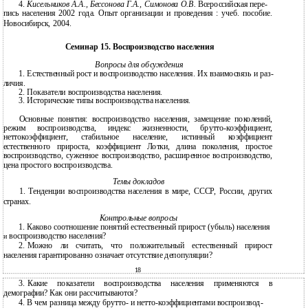
4.
Кисельников А.А., Бессонова Г.А., Симонова О.В.
Всероссийская пере-
пись населения 2002 года. Опыт организации и проведения : учеб. пособие.
Новосибирск, 2004.
Семинар 15. Воспроизводство населения
Вопросы для обсуждения
1.
Естественный рост и воспроизводство населения. Их взаимосвязь и раз-
личия.
2.
Показатели воспроизводства населения.
3.
Исторические типы воспроизводства населения.
Основные понятия: воспроизводство населения, замещение поколений,
режим воспроизводства, индекс жизненности, брутто-коэффициент,
неттокоэффициент, стабильное население, истинный коэффициент
естественного прироста, коэффициент Лотки, длина поколения, простое
воспроизводство, суженное воспроизводство, расширенное воспроизводство,
цена простого воспроизводства.
Темы докладов
1. Тенденции воспроизводства населения в мире, СССР, России, других
странах.
Контрольные вопросы
1.
Каково соотношение понятий естественный прирост (убыль) населения
воспроизводство населения?
и
2.
Можно ли считать, что положительный естественный прирост
населения гарантированно означает отсутствие депопуляции?
18
3.
Какие показатели воспроизводства населения применяются в
демографии? Как они рассчитываются?
4.
В чем разница между брутто- и
нетто-коэффициентами воспроизвод-