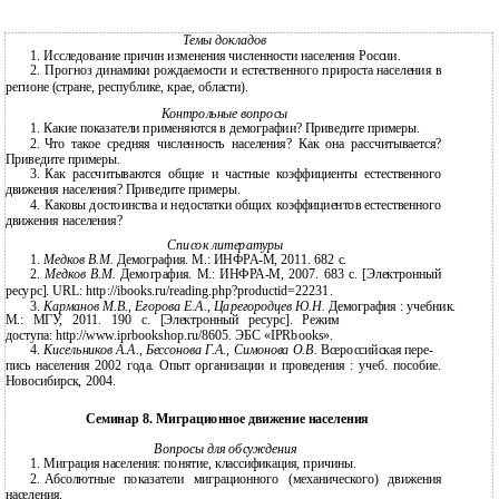
Темы докладов
1.
Исследование причин изменения численности населения России.
2.
Прогноз динамики рождаемости и естественного прироста населения в
регионе (стране, республике, крае, области).
Контрольные вопросы
1.
Какие показатели применяются в демографии? Приведите примеры.
2.
Что такое средняя численность населения? Как она рассчитывается?
Приведите примеры.
3.
Как рассчитываются общие и частные коэффициенты естественного
движения населения? Приведите примеры.
4.
Каковы достоинства и недостатки общих коэффициентов естественного
движения населения?
Список литературы
1.
Медков В.М.
Демография. М.: ИНФРА-М, 2011. 682 с.
2.
Медков В.М.
Демография. М.: ИНФРА-М, 2007. 683 с. [Электронный
ресурс]. URL: http://ibooks.ru/reading.php?productid=22231.
3.
Карманов М.В., Егорова Е.А., Царегородцев Ю.Н.
Демография : учебник.
М.: МГУ, 2011. 190 c. [Электронный ресурс]. Режим
доступа: http://www.iprbookshop.ru/8605. ЭБС «IPRbooks».
4.
Кисельников А.А., Бессонова Г.А., Симонова О.В.
Всероссийская пере-
пись населения 2002 года. Опыт организации и проведения : учеб. пособие.
Новосибирск, 2004.
Семинар 8. Миграционное движение населения
Вопросы для обсуждения
1.
Миграция населения: понятие, классификация, причины.
2.
Абсолютные показатели миграционного (механического) движения
населения.