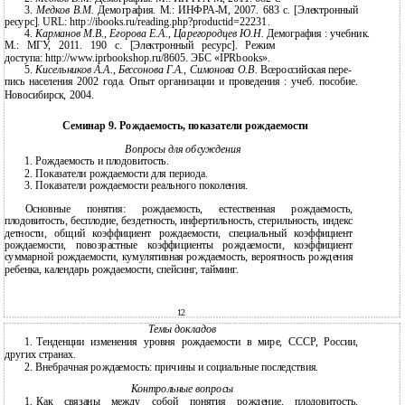
3.
Медков В.М.
Демография. М.: ИНФРА-М, 2007. 683 с. [Электронный
ресурс]. URL: http://ibooks.ru/reading.php?productid=22231.
4.
Карманов М.В., Егорова Е.А., Царегородцев Ю.Н.
Демография : учебник.
М.: МГУ, 2011. 190 c. [Электронный ресурс]. Режим
доступа: http://www.iprbookshop.ru/8605. ЭБС «IPRbooks».
5.
Кисельников А.А., Бессонова Г.А., Симонова О.В.
Всероссийская пере-
пись населения 2002 года. Опыт организации и проведения : учеб. пособие.
Новосибирск, 2004.
Семинар 9. Рождаемость, показатели рождаемости
Вопросы для обсуждения
1.
Рождаемость и плодовитость.
2.
Показатели рождаемости для периода.
3.
Показатели рождаемости реального поколения.
Основные понятия: рождаемость, естественная рождаемость,
плодовитость, бесплодие, бездетность, инфертильность, стерильность, индекс
детности, общий коэффициент рождаемости, специальный коэффициент
рождаемости, повозрастные коэффициенты рождаемости, коэффициент
суммарной рождаемости, кумулятивная рождаемость, вероятность рождения
ребенка, календарь рождаемости, спейсинг, тайминг.
12
Темы докладов
1.
Тенденции изменения уровня рождаемости в мире, СССР, России,
других странах.
2.
Внебрачная рождаемость: причины и социальные последствия.
Контрольные вопросы
1.
Как связаны между собой понятия рождение, плодовитость,