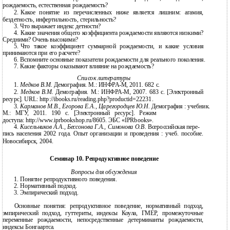
рождаемость, естественная рождаемость?
2.
Какое понятие из перечисленных ниже является лишним: агамия,
бездетность, инфертильность, стерильность?
3.
Что выражает индекс детности?
4.
Какие значения общего коэффициента рождаемости являются низкими?
Средними? Очень высокими?
5.
Что такое коэффициент суммарной рождаемости, и какие условия
принимаются при его расчете?
6.
Вспомните основные показатели рождаемости для реального поколения.
7.
Какие факторы оказывают влияние на рождаемость?
Список литературы
1.
Медков В.М.
Демография. М.: ИНФРА-М, 2011. 682 с.
2.
Медков В.М.
Демография. М.: ИНФРА-М, 2007. 683 с. [Электронный
ресурс]. URL: http://ibooks.ru/reading.php?productid=22231.
3.
Карманов М.В., Егорова Е.А., Царегородцев Ю.Н.
Демография : учебник.
М.: МГУ, 2011. 190 c. [Электронный ресурс]. Режим
доступа: http://www.iprbookshop.ru/8605. ЭБС «IPRbooks».
4.
Кисельников А.А., Бессонова Г.А., Симонова О.В.
Всероссийская пере-
пись населения 2002 года. Опыт организации и проведения : учеб. пособие.
Новосибирск, 2004.
Семинар 10. Репродуктивное поведение
Вопросы для обсуждения
1.
Понятие репродуктивного поведения.
2.
Нормативный подход.
3.
Эмпирический подход.
Основные понятия: репродуктивное поведение, нормативный подход,
эмпирический подход, гуттериты, индексы Коула, ГМЕР, промежуточные
переменные рождаемости, непосредственные детерминанты рождаемости,
индексы Бонгаартса.