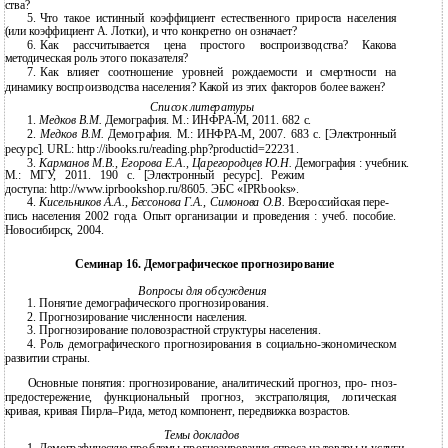
ства?
5.
Что такое истинный коэффициент естественного прироста населения
(или коэффициент А. Лотки), и что конкретно он означает?
6.
Как рассчитывается цена простого воспроизводства? Какова
методическая роль этого показателя?
7.
Как влияет соотношение уровней рождаемости и смертности на
динамику воспроизводства населения? Какой из этих факторов более важен?
Список литературы
1.
Медков В.М.
Демография. М.: ИНФРА-М, 2011. 682 с.
2.
Медков В.М.
Демография. М.: ИНФРА-М, 2007. 683 с. [Электронный
ресурс]. URL: http://ibooks.ru/reading.php?productid=22231.
3.
Карманов М.В., Егорова Е.А., Царегородцев Ю.Н.
Демография : учебник.
М.: МГУ, 2011. 190 c. [Электронный ресурс]. Режим
доступа: http://www.iprbookshop.ru/8605. ЭБС «IPRbooks».
4.
Кисельников А.А., Бессонова Г.А., Симонова О.В.
Всероссийская пере-
пись населения 2002 года. Опыт организации и проведения : учеб. пособие.
Новосибирск, 2004.
Семинар 16. Демографическое прогнозирование
Вопросы для обсуждения
1.
Понятие демографического прогнозирования.
2.
Прогнозирование численности населения.
3.
Прогнозирование половозрастной структуры населения.
4.
Роль демографического прогнозирования в
социально-экономическом
развитии страны.
Основные понятия: прогнозирование, аналитический прогноз, про- гноз-
предостережение, функциональный прогноз, экстраполяция, логическая
кривая, кривая Пирла–Рида, метод компонент, передвижка возрастов.
Темы докладов