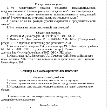
Контрольные вопросы
1.
Что характеризует средняя ожидаемая продолжительность
предстоящей жизни? Каким образом она определяется? Приведите примеры.
2.
Что такое средняя интервальная продолжительность предстоящей
жизни? В чем ее отличие от средней продолжительности жизни?
3.
Каковы основные факторы уровня смертности и продолжительности
жизни?
4.
Что показывает шкала смертельной тревожности?
Список литературы
1.
Медков В.М.
Демография. М.: ИНФРА-М, 2011. 682 с.
2.
Медков В.М.
Демография. М.: ИНФРА-М, 2007. 683 с. [Электронный
ресурс]. URL: http://ibooks.ru/reading.php?productid=22231.
3.
Карманов М.В., Егорова Е.А., Царегородцев Ю.Н.
Демография : учебник.
М.: МГУ, 2011. 190 c. [Электронный ресурс]. Режим
доступа: http://www.iprbookshop.ru/8605. ЭБС «IPRbooks».
4.
Кисельников А.А., Бессонова Г.А., Симонова О.В.
Всероссийская пере-
пись населения 2002 года. Опыт организации и проведения : учеб. пособие.
Новосибирск, 2004.
Семинар 13. Самосохранительное поведение
Вопросы для обсуждения
1.
Самосохранительное поведение, его понятие и структура.
2.
Самосохранительное поведение как фактор продолжительности жизни.
3.
Исследования самосохранительного поведения в нашей стране и за ру-
бежом.
Основные понятия: самосохранительное поведение, здоровье,
демографическое поведение.
Темы докладов