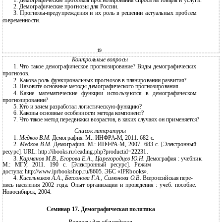
1.
Демографические проблемы прогнозирования спроса на товары и услуги.
2.
Демографические прогнозы для России.
3.
Прогнозы-предупреждения
и их роль в решении актуальных проблем
современности.
19
Контрольные вопросы
1.
Что такое демографическое прогнозирование? Виды демографических
прогнозов.
2.
Какова роль функциональных прогнозов в планировании развития?
3.
Назовите основные методы демографического прогнозирования.
4.
Какие математические функции используются в демографическом
прогнозировании?
5.
Кто и зачем разработал логистическую функцию?
6.
Каковы основные особенности метода компонент?
7.
Что такое метод передвижки возрастов, в каких случаях он применяется?
Список литературы
1.
Медков В.М.
Демография. М.: ИНФРА-М, 2011. 682 с.
2.
Медков В.М.
Демография. М.: ИНФРА-М, 2007. 683 с. [Электронный
ресурс]. URL: http://ibooks.ru/reading.php?productid=22231.
3.
Карманов М.В., Егорова Е.А., Царегородцев Ю.Н.
Демография : учебник.
М.: МГУ, 2011. 190 c. [Электронный ресурс]. Режим
доступа: http://www.iprbookshop.ru/8605. ЭБС «IPRbooks».
4.
Кисельников А.А., Бессонова Г.А., Симонова О.В.
Всероссийская пере-
пись населения 2002 года. Опыт организации и проведения : учеб. пособие.
Новосибирск, 2004.
Семинар 17. Демографическая политика