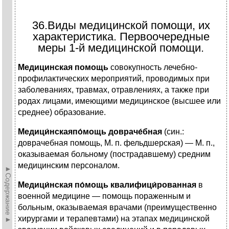
36.Виды медицинской помощи, их
характеристика. Первоочередные
меры 1-й медицинской помощи.
Медицинская помощь
совокупность лечебно-
профилактических мероприятий, проводимых при
заболеваниях, травмах, отравлениях, а также при
родах лицами, имеющими медицинское (высшее или
среднее) образование.
Медици́нскаяпо́мощь довраче́бная
(син.:
доврачебная помощь, М. п. фельдшерская) — М. п.,
оказываемая больному (пострадавшему) средним
медицинским персоналом.
►Содержание►
Медици́нская по́мощь квалифици́рованная
в
военной медицине — помощь пораженным и
больным, оказываемая врачами (преимущественно
хирургами и терапевтами) на этапах медицинской