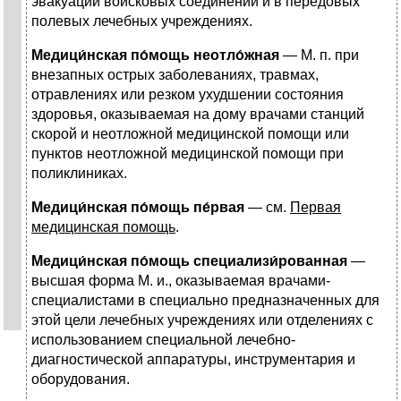
эвакуации войсковых соединений и в передовых
полевых лечебных учреждениях.
Медици́нская по́мощь неотло́жная
— М. п. при
внезапных острых заболеваниях, травмах,
отравлениях или резком ухудшении состояния
здоровья, оказываемая на дому врачами станций
скорой и неотложной медицинской помощи или
пунктов неотложной медицинской помощи при
поликлиниках.
Медици́нская по́мощь пе́рвая
— см.
Первая
медицинская помощь
.
Медици́нская по́мощь специализи́рованная
—
высшая форма М. и., оказываемая врачами-
специалистами в специально предназначенных для
этой цели лечебных учреждениях или отделениях с
использованием специальной лечебно-
диагностической аппаратуры, инструментария и
оборудования.