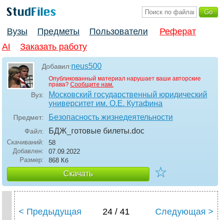
Вузы
Предметы
Пользователи
Реферат
AI
Заказать работу
neus500
Добавил:
Опубликованный материал нарушает ваши авторские
права?
Сообщите нам.
Московский государственный юридический
Вуз:
университет им. О.Е. Кутафина
Безопасность жизнедеятельности
Предмет:
БДЖ_готовые билеты
.doc
Файл:
Скачиваний:
58
Добавлен:
07.09.2022
Размер:
868 Кб
☆
Скачать
< Предыдущая
24 / 41
Следующая >