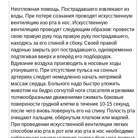
Неотложная помощь. Пострадавшего извлекают из
воды. При потере сознания проводят искусственную
вентиляцию изо рта в нос. Искусственную
вентиляцию проводят следующим образом: провести
свою правую руку под правую руку пострадавшего,
находясь за его спиной и сбоку. Своей правой
ладонью закрыть рот пострадавшего, одновременно
подтягивая вверх и вперёд его подбородок.
Вдувание воздуха производить в носовые ходы
утонувшего. При отсутствии пульса на сонных
артериях следует немедленно начать непрямой
массаж сердца. Больного надо быстро уложить
животом на бедро согнутой ноги спасателя и резкими
толчкообразными движениями сжимать боковые
поверхности грудной клетки в течение 10-15 секунд,
после чего вновь повернуть его на спину. Полость рта
очищают пальцем, обёрнутым платком или марлей.
При проведении искусственной вентиляции легких
способом изо рта в рот или изо рта в нос необходимо
соблюдение одного условия: голова больного должна