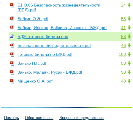
Б1.О.06 Безопасность жизнедеятельности
24
(РПД).pdf
Бабкин О.Э..pdf
53
Бабкин, Ильина, Бабкина, Ивахнюк - БЖД.pdf
41
БДЖ_готовые билеты.doc
58
Безопасность жизнедеятельности.pdf
46
Готовые билеты по БЖД.pdf
103
Занько Н.Г..pdf
58
Занько, Малаян, Русак - БЖД.pdf
90
Мищенко О.А..pdf
48
Помощь
Обратная связь
Вопросы и предложения
Пользовательское соглашение
Политика конфиденциальности