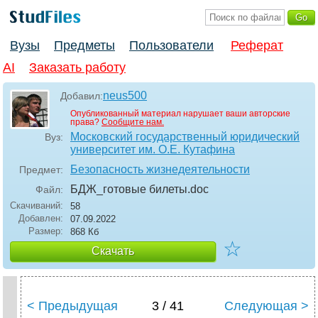
Вузы
Предметы
Пользователи
Реферат
AI
Заказать работу
neus500
Добавил:
Опубликованный материал нарушает ваши авторские
права?
Сообщите нам.
Московский государственный юридический
Вуз:
университет им. О.Е. Кутафина
Безопасность жизнедеятельности
Предмет:
БДЖ_готовые билеты
.doc
Файл:
Скачиваний:
58
Добавлен:
07.09.2022
Размер:
868 Кб
☆
Скачать
< Предыдущая
3 / 41
Следующая >