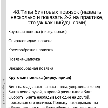
48.Типы бинтовых повязок (назвать
несколько и показать 2-3 на практике,
это уж как-нибудь сами)
Круговая повязка (циркулярная)
Спиралевидная повязка
Крестообразная повязка
Повязка-шапочка
Звездообразная повязка
Круговая повязка (циркулярная)
►Содержание►
Бинт накладывают на часть тела, удерживая конец
бинта левой рукой, а правой разматывая бинт.
Обороты бинта накладывают один на другой,
прикрывая его целиком. Повязку накладывают на
область запястья, лобную область, нижнюю треть