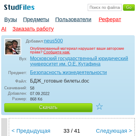
Вузы
Предметы
Пользователи
Реферат
AI
Заказать работу
neus500
Добавил:
Опубликованный материал нарушает ваши авторские
права?
Сообщите нам.
Московский государственный юридический
Вуз:
университет им. О.Е. Кутафина
Безопасность жизнедеятельности
Предмет:
БДЖ_готовые билеты
.doc
Файл:
Скачиваний:
58
Добавлен:
07.09.2022
Размер:
868 Кб
☆
Скачать
< Предыдущая
33 / 41
Следующая >