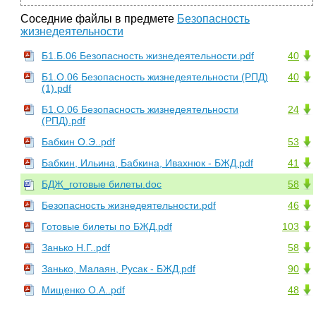
Соседние файлы в предмете
Безопасность
жизнедеятельности
Б1.Б.06 Безопасность жизнедеятельности.pdf
40
Б1.О.06 Безопасность жизнедеятельности (РПД)
40
(1).pdf
Б1.О.06 Безопасность жизнедеятельности
24
(РПД).pdf
Бабкин О.Э..pdf
53
Бабкин, Ильина, Бабкина, Ивахнюк - БЖД.pdf
41
БДЖ_готовые билеты.doc
58
Безопасность жизнедеятельности.pdf
46
Готовые билеты по БЖД.pdf
103
Занько Н.Г..pdf
58
Занько, Малаян, Русак - БЖД.pdf
90
Мищенко О.А..pdf
48