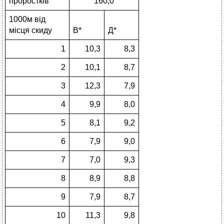
проростків
160,0
1000м від
місця скиду
В*
Д*
1
10,3
8,3
2
10,1
8,7
3
12,3
7,9
4
9,9
8,0
5
8,1
9,2
6
7,9
9,0
7
7,0
9,3
8
8,9
8,8
9
7,9
8,7
10
11,3
9,8