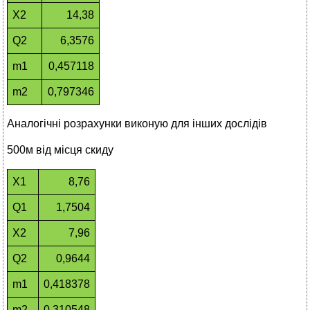
Х2
14,38
Q2
6,3576
m1
0,457118
m2
0,797346
Аналогічні розрахунки виконую для інших дослідів
500м від місця скиду
Х1
8,76
Q1
1,7504
Х2
7,96
Q2
0,9644
m1
0,418378
m2
0,310548