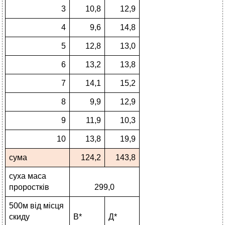
3
10,8
12,9
4
9,6
14,8
5
12,8
13,0
6
13,2
13,8
7
14,1
15,2
8
9,9
12,9
9
11,9
10,3
10
13,8
19,9
сума
124,2
143,8
суха маса
проростків
299,0
500м від місця
скиду
В*
Д*