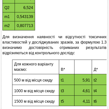
Q2
6,524
m1
0,543139
m2
0,807713
Для визначення наявності чи відсутності токсичних
властивостей у досліджуваних зразків, за формулою 1.3
визначимо достовірність отриманих результатів
відрізняються від контрольного досліду:
Для кожного варіанту
маємо:
В*
Д*
500 м від місця скиду
t1
5,91
t2
1000 м від місця скиду
t3
4,61
t4
1500 м від місця скиду
t5
4,11
t6