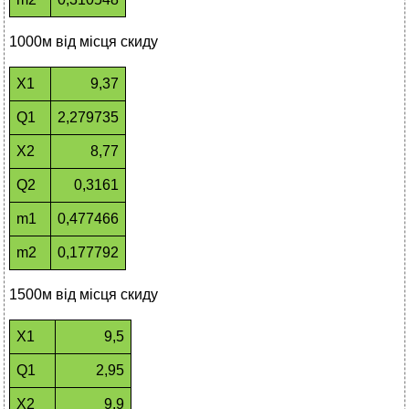
1000м від місця скиду
Х1
9,37
Q1
2,279735
Х2
8,77
Q2
0,3161
m1
0,477466
m2
0,177792
1500м від місця скиду
Х1
9,5
Q1
2,95
Х2
9,9