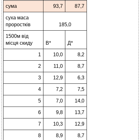
сума
93,7
87,7
суха маса
проростків
185,0
1500м від
місця скиду
В*
Д*
1
10,0
8,2
2
11,0
8,7
3
12,9
6,3
4
7,2
7,5
5
7,0
14,0
6
9,8
13,7
7
10,3
12,9
8
8,9
8,7