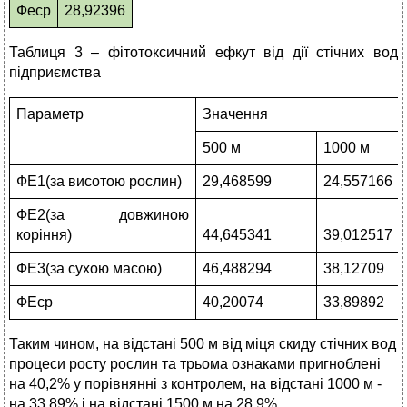
Феср
28,92396
Таблиця 3 – фітотоксичний ефкут від дії стічних вод
підприємства
Параметр
Значення
500 м
1000 м
ФЕ1(за висотою рослин)
29,468599
24,557166
ФЕ2(за довжиною
коріння)
44,645341
39,012517
ФЕ3(за сухою масою)
46,488294
38,12709
ФЕср
40,20074
33,89892
Таким чином, на відстані 500 м від міця скиду стічних вод
процеси росту рослин та трьома ознаками пригноблені
на 40,2% у порівнянні з контролем, на відстані 1000 м -
на 33,89% і на відстані 1500 м на 28,9%.