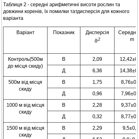
Таблиця 2 - середні арифметичні висоти рослин та
довжини коренів, їх помилки татдисперсія для кожного
варіанта
Варіант
Показник
Дисперсія
Середнє ͞
m
2
ỡ
Контроль(500м
В
2,09
12,42±0
до місця скиду)
Д
6,36
14,38±0
500м від місця
В
1,75
8,76±0,
скиду
Д
0,96
7,96±0,
1000 м від місця
В
2,28
9,37±0,
скиду
Д
0,32
8,77±0,
1500 м від місця
В
2,29
9,5±0,
скиду