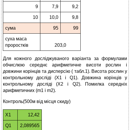
9
7,9
9,2
10
10,0
9,8
сума
95
99
суха маса
проростків
203,0
Для кожного досліджуваного варіанта за формулами
обчислюю середнє арифметичне висоти рослин і
довжини корінців та дисперсію ( табл.1). Висота рослин у
контрольному досліді (Х1 і Q1). Довжина корінців у
контрольному досліді (Х2 і Q2). Помилка середніх
арифметичних (m1 і m2).
Контроль(500м від місця скиду)
Х1
12,42
Q1
2,089565