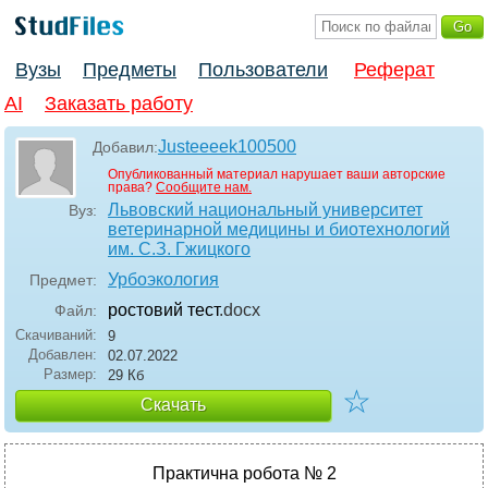
Вузы
Предметы
Пользователи
Реферат
AI
Заказать работу
Justeeeek100500
Добавил:
Опубликованный материал нарушает ваши авторские
права?
Сообщите нам.
Львовский национальный университет
Вуз:
ветеринарной медицины и биотехнологий
им. С.З. Гжицкого
Урбоэкология
Предмет:
ростовий тест
.docx
Файл:
Скачиваний:
9
Добавлен:
02.07.2022
Размер:
29 Кб
☆
Скачать
Практична робота № 2