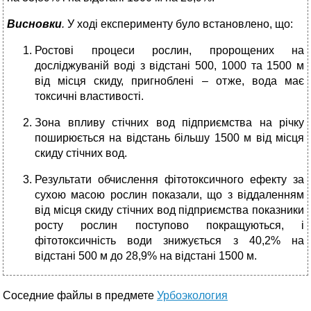
Висновки
.
У ході експерименту було встановлено, що:
Ростові процеси рослин, пророщених на
досліджуваній воді з відстані 500, 1000 та 1500 м
від місця скиду, пригноблені – отже, вода має
токсичні властивості.
Зона впливу стічних вод підприємства на річку
поширюється на відстань більшу 1500 м від місця
скиду стічних вод.
Результати обчислення фітотоксичного ефекту за
сухою масою рослин показали, що з віддаленням
від місця скиду стічних вод підприємства показники
росту рослин поступово покращуються, і
фітотоксичність води знижується з 40,2% на
відстані 500 м до 28,9% на відстані 1500 м.
Соседние файлы в предмете
Урбоэкология