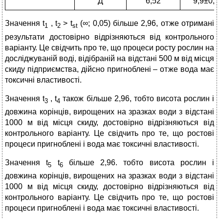
Д
6,52
9,9±0,
Значення t
, t
> t
(∞; 0,05) більше 2,96, отже отримані
1
2
st
результати достовірно відрізняються від контрольного
варіанту. Це свідчить про те, що процеси росту рослин на
досліджуваній воді, відібраній на відстані 500 м від місця
скиду підприємства, дійсно пригноблені – отже вода має
токсичні властивості.
Значення t
, t
також більше 2,96, тобто висота рослин і
3
4
довжина корінців, вирощених на зразках води з відстані
1000 м від місця скиду, достовірно відрізняються від
контрольного варіанту. Це свідчить про те, що ростові
процеси пригноблені і вода має токсичні властивості.
Значення t
t
більше 2,96. тобто висота рослин і
5
6
довжина корінців, вирощених на зразках води з відстані
1000 м від місця скиду, достовірно відрізняються від
контрольного варіанту. Це свідчить про те, що ростові
процеси пригноблені і вода має токсичні властивості.