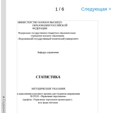
1 / 6
Следующая >
МИНИСТЕРСТВО НАУКИ И ВЫСШЕГО
ОБРАЗОВАНИЯ РОССИЙСКОЙ
ФЕДЕРАЦИИ
Федеральное государственное бюджетное образовательное
учреждение высшего образования
«Воронежский государственный технический университет»
Кафедра управления
СТАТИСТИКА
МЕТОДИЧЕСКИЕ УКАЗАНИЯ
к
выполнению курсового проекта для студентов направления
►Содержание►
38.03.03
«Управление персоналом»
(профиль «Управление персоналом организации»)
всех форм обучения