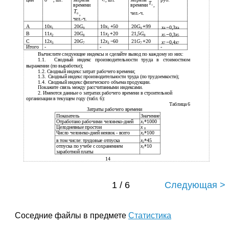
1
T
времени
времени
,
1
T
чел.-ч.
,
0
чел.-ч.
А
10
x
20
G
10
x
+
50
20
G
+
99
x
−
0,3
x
1
9
1
9
4
4
В
11
x
20
G
11
x
+
20
21,5
G
x
−
0,3
x
2
8
2
8
5
5
С
12
x
20
G
12
x
−
60
21
G
+
20
x
−
0,4
x
3
7
3
7
7
7
Итого
-
-
-
Вычислите следующие индексы и сделайте вывод по каждому из них:
1.1.
Сводный индекс производительности труда в стоимостном
выражении (по выработке);
1.2.
Сводный индекс затрат рабочего времени;
1.3.
Сводный индекс производительности труда (по трудоемкости);
1.4.
Сводный индекс физического объема продукции.
Покажите связь между рассчитанными индексами.
2. Имеются данные о затратах рабочего времени в строительной
организации в текущем году (табл. 6):
Таблица 6
Затраты рабочего времени
Показатель
Значение
Отработано рабочими человеко-дней
x
*1000
1
Целодневные простои
x
8
Число человеко-дней неявок - всего
x
*100
2
в том числе: трудовые отпуска
x
*45
2
отпуска по учебе с сохранением
x
*10
2
заработной платы
14
1 / 6
Следующая >
Соседние файлы в предмете
Статистика