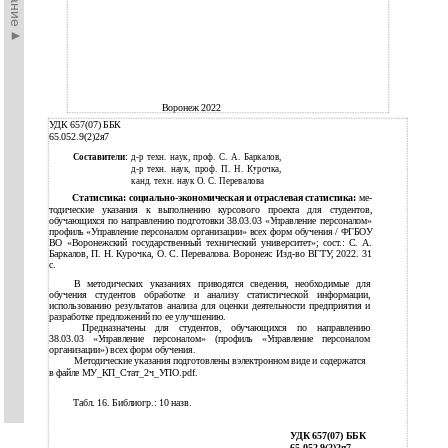
Воронеж 2022
УДК 657(07) ББК
65.052.9(2)2я7
Составители:
д-р техн. наук, проф. С. А. Баркалов,
д-р техн. наук, проф. П. Н. Курочка,
канд. техн. наук О. С. Перевалова
Статистика: социально-экономическая и отраслевая статистика:
ме-
тодические указания к выполнению курсового проекта для студентов,
обучающихся по направлению подготовки 38.03.03 «Управление персоналом»
профиль «Управление персоналом организации» всех форм обучения / ФГБОУ
ВО «Воронежский государственный технический университет»; сост.: С. А.
Баркалов, П. Н. Курочка, О. С. Перевалова. Воронеж: Изд-во ВГТУ, 2022. 31
с.
В методических указаниях приводятся сведения, необходимые для
обучения студентов обработке и анализу статистической информации,
использованию результатов анализа для оценки деятельности предприятия и
разработке предложений по ее улучшению.
Предназначены для студентов, обучающихся по направлению
38.03.03 «Управление персоналом» (профиль «Управление персоналом
организации») всех форм обучения.
Методические указания подготовлены вэлектронном виде и содержатся
в файле МУ_КП_Стат_2ч_УПО.pdf.
Табл. 16. Библиогр.: 10 назв.
УДК 657(07) ББК