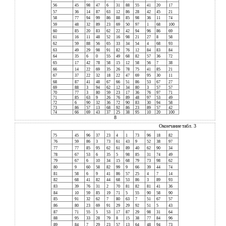
56
45
98
47
6
31
88
55
41
20
17
57
36
14
87
63
12
86
28
42
45
21
58
77
94
99
86
88
85
98
36
11
74
59
48
32
89
23
69
50
97
1
68
100
60
85
20
83
62
22
42
94
96
86
69
61
16
11
48
52
16
98
21
27
8
58
62
59
88
56
65
33
34
54
4
68
93
63
49
29
98
91
82
76
12
84
83
84
64
35
6
0
55
49
68
82
57
36
72
65
17
42
78
58
15
12
58
56
7
38
66
14
22
69
35
26
78
75
41
85
21
67
37
22
32
18
22
47
69
95
30
11
68
87
41
48
67
66
51
86
53
67
27
69
88
3
94
62
12
34
80
3
57
57
70
77
3
80
59
23
17
36
76
97
71
71
85
63
9
26
76
89
48
97
53
49
72
6
90
32
36
72
90
83
30
94
58
73
86
57
13
68
92
86
23
89
57
42
74
66
69
43
37
25
38
95
10
20
100
8
Окончание табл. 3
75
45
96
37
23
4
1
73
96
18
82
76
59
86
3
73
61
43
9
52
38
97
77
77
85
95
62
61
89
40
62
90
34
78
67
53
6
35
5
98
85
31
74
49
79
67
6
10
34
15
68
79
73
98
62
80
9
60
58
82
99
9
66
39
44
74
81
58
6
9
41
86
57
25
4
7
14
82
68
41
82
44
68
53
86
3
89
93
83
39
76
31
2
70
81
82
81
41
36
84
10
59
85
19
71
5
55
90
58
90
85
91
32
62
7
80
63
7
51
67
57
86
80
23
69
91
29
29
92
51
5
43
87
71
55
5
53
17
87
29
98
31
64
88
95
33
28
79
8
15
38
77
84
96
89
84
7
29
23
57
13
64
48
94
73