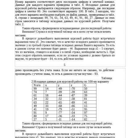
Номер варианта соответствует двум последним цифрам в зачетной книжке.
Данные для каждого варианта приведены в табл. 4. Исходные данные для
курсовой работы выбираются следующим образом. Например, две последние
цифры в зачетке 00. Это соответствует варианту 100. В табл. 3 находим, что
для этого варианта необходимо выбрать из файла данных, приведенных в табл.
4, строки с номерами: 99, 74, 61, 34, 63, 49, 41, 91, 80, 27. Данные из этих
строк заносятся в таблицу исходных данных по курсовой работе. Получаем
табл. 2.
Таким образом, сформировали исходныеданные для последующей работы.
Внимание! Строки в полученной таблице ни в коем случае нельзя менять
местами.
В процессе дальнейшего выполнения курсовой работы будут встречаться
выражения типа y3. Это означает, что в качестве исходного данного принимается
значение y из третьей строки таблицы исходных данных Вашего варианта. То есть
в данном случае это значение будет равно – 44. Выражение вида z5 – 5 означает,
что из значения, стоящего в колонке z в пятой строке, необходимо вычесть 5. При
этом следует обратить внимание, если по условию задания z должно браться по
модулю, то результат будет – 84, то есть действие необхо-
5
димо производить без учета знака. Если же ничего не сказано, то действие
производить с учетом знака, то есть в данном случае поучим – 93.
Таблица
2 Исходные данные для курсовой работы по 100-му варианту
N п/п
x
y
z
G
99
14
-49
-70
50
74
7
-99
-39
63
61
18
-44
-87
39
34
32
-32
-38
81
63
22
-65
-89
41
49
33
-68
-66
15
41
19
-79
-51
95
91
9
-77
-54
97
80
17
-36
-33
75
27
5
-11
-14
82
Таким образом, сформировали исходные данные для последующей работы.
Внимание! Строки в полученной таблице ни в коем случае нельзя менять
местами.
В процессе дальнейшего выполнения курсовой работы будут встречаться
выражения типа y3. Это означает, что в качестве исходного данного принимается