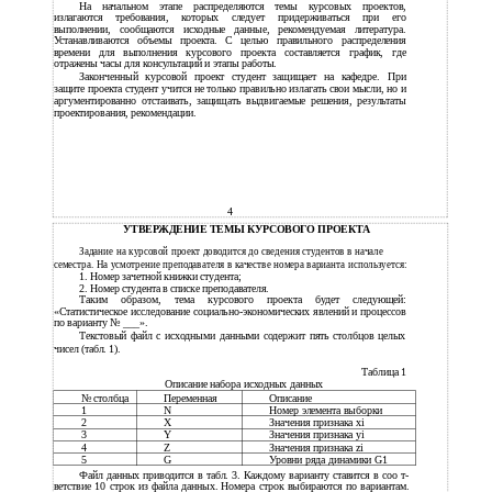
На начальном этапе распределяются темы курсовых проектов,
излагаются требования, которых следует придерживаться при его
выполнении, сообщаются исходные данные, рекомендуемая литература.
Устанавливаются объемы проекта. С целью правильного распределения
времени для выполнения курсового проекта составляется график, где
отражены часы для консультаций и этапы работы.
Законченный курсовой проект студент защищает на кафедре. При
защите проекта студент учится не только правильно излагать свои мысли, но и
аргументированно отстаивать, защищать выдвигаемые решения, результаты
проектирования, рекомендации.
4
УТВЕРЖДЕНИЕ ТЕМЫ КУРСОВОГО ПРОЕКТА
Задание на курсовой проект доводится до сведения студентов в начале
семестра. На усмотрение преподавателя в качестве номера варианта используется:
1.
Номер зачетной книжки студента;
2.
Номер студента в списке преподавателя.
Таким образом, тема курсового проекта будет следующей:
«Статистическое исследование социально-экономических явлений и процессов
по варианту № ___».
Текстовый файл с исходными данными содержит пять столбцов целых
чисел (табл. 1).
Таблица 1
Описание набора исходных данных
№ столбца
Переменная
Описание
1
N
Номер элемента выборки
2
X
Значения признака xi
3
Y
Значения признака yi
4
Z
Значения признака zi
5
G
Уровни ряда динамики G1
Файл данных приводится в табл. 3. Каждому варианту ставится в соо т-
ветствие 10 строк из файла данных. Номера строк выбираются по вариантам.