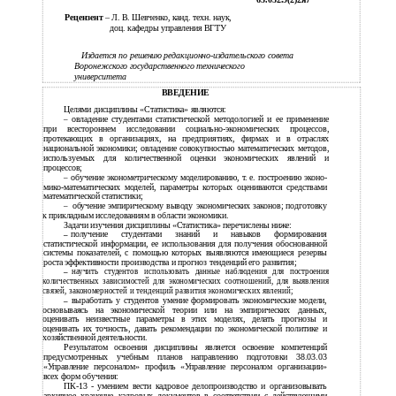
65.052.9(2)2я7
Рецензент
– Л. В. Шевченко, канд. техн. наук,
доц. кафедры управления ВГТУ
Издается по решению редакционно-издательского совета
Воронежского государственного технического
университета
ВВЕДЕНИЕ
Целями дисциплины «Статистика» являются:
овладение студентами статистической методологией и ее применение
–
при всестороннем исследовании
социально-экономических процессов,
протекающих в организациях, на предприятиях, фирмах и в отраслях
национальной экономики; овладение совокупностью математических методов,
используемых для количественной оценки экономических явлений и
процессов;
обучение эконометрическому моделированию, т. е. построению эконо-
–
мико-математических моделей, параметры которых оцениваются средствами
математической статистики;
обучение эмпирическому выводу экономических законов; подготовку
–
к прикладным исследованиям в области экономики.
Задачи изучения дисциплины «Статистика» перечислены ниже:
получение студентами знаний и навыков формирования
–
статистической информации, ее использования для получения обоснованной
системы показателей, с помощью которых выявляются имеющиеся резервы
роста эффективности производства и прогноз тенденций его развития;
–
научить студентов использовать данные наблюдения для построения
количественных зависимостей для экономических соотношений, для выявления
связей, закономерностей и тенденций развития экономических явлений;
выработать у студентов умение формировать экономические модели,
–
основываясь на экономической теории или на эмпирических данных,
оценивать неизвестные параметры в этих моделях, делать прогнозы и
оценивать их точность, давать рекомендации по экономической политике и
хозяйственной деятельности.
Результатом освоения дисциплины является освоение компетенций
предусмотренных учебным планов направлению подготовки 38.03.03
«Управление персоналом» профиль «Управление персоналом организации»
всех форм обучения:
ПК-13 - умением вести кадровое делопроизводство и организовывать
архивное хранение кадровых документов в соответствии с действующими