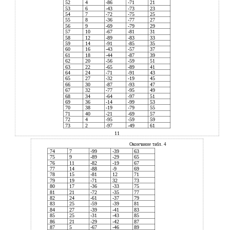
52
4
-86
-71
21
53
6
-43
-73
23
54
7
-72
-75
25
55
8
-36
-77
27
56
9
-69
-79
29
57
10
-67
-81
31
58
12
-89
-83
33
59
14
-91
-85
35
60
16
-43
-57
37
61
18
-44
-87
39
62
20
-56
-59
51
63
22
-65
-89
41
64
24
-71
-91
43
65
27
-32
-19
45
66
30
-87
-93
47
67
32
-77
-95
49
68
34
-64
-97
51
69
36
-14
-99
53
70
38
-19
-79
55
71
40
-21
-69
57
72
4
-95
-59
59
73
2
-97
-49
61
11
Окончание табл. 4
74
7
-99
-39
63
75
9
-89
-29
65
76
11
-82
-19
67
77
14
-88
-9
69
78
15
-81
12
71
79
19
-71
32
73
80
17
-36
-33
75
81
21
-72
-35
77
82
24
-61
-37
79
83
25
-59
-39
81
84
27
-39
-41
83
85
25
-31
-43
85
86
21
-29
-42
87
87
5
-67
-46
89