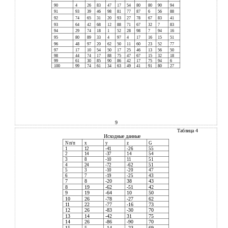
90
4
26
83
47
17
54
80
80
90
94
91
93
39
46
98
81
77
87
6
56
88
92
74
65
31
20
93
27
78
67
83
41
93
64
42
68
12
88
71
67
32
7
83
94
29
74
18
1
52
28
98
7
94
16
95
80
89
33
4
97
4
17
16
15
51
96
48
97
20
62
50
11
60
23
52
77
97
17
10
54
50
17
25
46
13
56
50
98
44
74
17
88
75
47
67
15
32
18
99
61
30
85
90
86
42
17
75
94
6
100
99
74
61
34
63
49
41
91
80
27
9
Таблица 4
Исходные данные
N п/п
x
y
z
G
1
12
-41
-26
55
2
14
-37
14
54
3
8
-10
11
51
4
24
-72
-62
51
5
3
-10
-20
47
6
7
-19
-25
43
7
8
-20
38
43
8
19
-62
-51
42
9
19
-64
10
50
10
26
-78
-27
62
11
22
-77
-16
73
12
26
-83
-30
70
13
14
-42
31
75
14
26
-86
-90
70
15
5
-14
-23
69