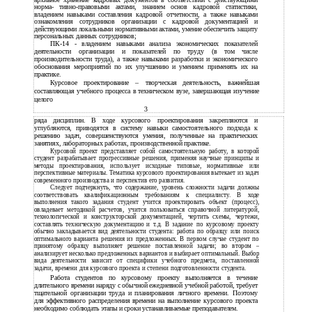
норма- тивно-правовыми актами, знанием основ кадровой статистики,
владением навыками составления кадровой отчетности, а также навыками
ознакомления сотрудников организации с кадровой документацией и
действующими локальными нормативными актами, умение обеспечить защиту
персональных данных сотрудников;
ПК-14 - владением навыками анализа экономических показателей
деятельности организации и показателей по труду (в том числе
производительности труда), а также навыками разработки и экономического
обоснования мероприятий по их улучшению и умением применять их на
практике.
Курсовое проектирование – творческая деятельность, важнейшая
составляющая учебного процесса в техническом вузе, завершающая изучение
целого
3
ряда дисциплин. В ходе курсового проектирования закрепляются и
углубляются, приводятся в систему навыки самостоятельного подхода к
решению задач, совершенствуются умения, полученные на практических
занятиях, лабораторных работах, производственной практике.
Курсовой проект представляет собой самостоятельную работу, в которой
студент разрабатывает прогрессивные решения, применяя научные принципы и
методы проектирования, использует исходные типовые, нормативные или
перспективные материалы. Тематика курсового проектирования вытекает из задач
современного производства и перспектив его развития.
Следует подчеркнуть, что содержание, уровень сложности задачи должны
соответствовать квалификационным требованиям к специалисту. В ходе
выполнения такого задания студент учится проектировать объект (процесс),
овладевает методикой расчетов, учится пользоваться справочной литературой,
технологической и конструкторской документацией, чертить схемы, чертежи,
составлять техническую документацию и т.д. В задание по курсовому проекту
обычно закладывается вид деятельности студента: работа по образцу или поиск
оптимального варианта решения из предложенных. В первом случае студент по
принятому образцу выполняет решение поставленной задачи; во втором –
анализирует несколько предложенных вариантов и выбирает оптимальный. Выбор
вида деятельности зависит от специфики учебного предмета, поставленной
задачи, времени для курсового проекта и степени подготовленности студента.
Работа студентов по курсовому проекту выполняется в течение
длительного времени наряду с обычной ежедневной учебной работой, требует
тщательной организации труда и планирования личного времени. Поэтому
для эффективного распределения времени на выполнение курсового проекта
необходимо соблюдать этапы и сроки устанавливаемые преподавателем.