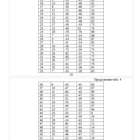
16
13
-28
-46
61
17
8
-36
-88
57
18
27
-75
-86
55
19
12
-36
-40
49
20
12
-31
-64
63
21
25
-76
-48
62
22
17
-56
-10
73
23
12
-40
25
76
24
28
-78
-76
88
25
7
-13
-14
88
26
3
-14
-55
87
27
5
-11
-14
82
28
16
-56
-55
77
29
23
-72
-34
75
30
26
-82
-31
71
31
28
-85
-33
77
32
30
-77
-35
78
33
31
-61
-37
79
34
32
-32
-38
81
35
7
-35
-39
83
10
Продолжение табл. 4
36
8
-19
-41
85
37
10
-47
-43
87
38
11
-69
-45
89
39
15
-55
-47
91
40
17
-51
-49
93
41
19
-79
-51
95
42
21
-49
-53
97
43
23
-17
-55
99
44
25
-33
-57
9
45
27
-44
-59
10
46
28
-14
-61
11
47
29
-85
-63
12
48
31
-57
-64
14
49
33
-68
-66
15
50
35
-48
-67
17
51
2
-12
-69
19