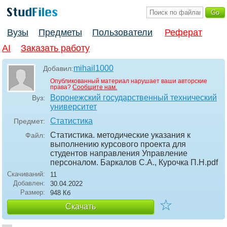
Вузы
Предметы
Пользователи
Реферат
AI
Заказать работу
mihail1000
Добавил:
Опубликованный материал нарушает ваши авторские
права?
Сообщите нам.
Воронежский государственный технический
Вуз:
университет
Статистика
Предмет:
Статистика. методические указания к
Файл:
выполнению курсового проекта для
студентов направления Управление
персоналом. Баркалов С.А., Курочка П.Н
.pdf
Скачиваний:
11
Добавлен:
30.04.2022
Размер:
948 Кб
☆
Скачать