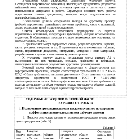
В
основной части раскрывается содержание курсового проекта.
Освещаются теоретические положения, являющиеся фундаментом разработки
избранной темы, анализируется, изучается практика и статистика с целью
использования материалов в работе. Структурно основная часть работы
представлена главами (разделами), которые могут подразделяться на
параграфы (подразделы).
В
заключении должны содержаться выводы по курсовому проекту
(работе), перспективы дальнейшего изучения проблемы, связь с практикой,
анализ реализации целей и задач исследования.
Список используемых источников формируется из перечня
нормативных источников, литературы и публикаций, которые использовались
студентом. В обязательном порядке в список включаются все источники, на
которые сделаны ссылки.
В
приложениях могут содержаться схемы, результаты расчета, чертежи,
карты, рисунки, алгоритмы и т.д. В приложения могут включаться: таблицы,
схемы, нормативные документы, инструкции, методики и иные материалы,
разработанные в процессе выполнения курсовом проекте.
К курсовому проекту должны прилагаться листы размера А1 с
вынесенными на них чертежами, схемами, графиками и таблицами,
являющимися основными результатами курсового проектирования.
Курсовой проект оформляется в соответствии с общевузовскими или
кафедральными правилами, которые соответствуют требованиям ГОСТ 2.105-95
ЕСКД «Общие требования к текстовым документам». Стоит отметить, что список
литературы оформляется в соответствии ГОСТ Р 7.0.100-2018
«Библиографическая запись. Библиографическое описание. Общие требования и
правила составления», а объем курсового проекта определяется объемом заданий,
которые должен выполнить студент в рамках курсового проекта.
13
СОДЕРЖАНИЕ РАЗДЕЛОВ ОСНОВНОЙ ЧАСТИ
КУРСОВОГО ПРОЕКТА
Исследование производительности труда сотрудников предприятия
1.
и
эффективности использования ими рабочего времени
1.
Имеются следующие данные о производстве продукции и отпускных
ценах предприятия (табл. 5).
Таблица 5
I квартал
II квартал
Вид
Отпускная
продук
произведен
общие
произведено
общие
цена
p
, тыс.
q
q
ции
о
, шт.
затраты
, шт.
затраты
руб.
0