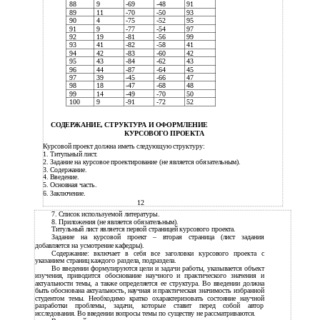
88
9
-69
-48
91
89
11
-70
-50
93
90
4
-75
-52
95
91
9
-77
-54
97
92
19
-81
-56
99
93
41
-82
-58
41
94
42
-83
-60
42
95
43
-84
-62
43
96
44
-87
-64
45
97
39
-45
-66
47
98
18
-47
-68
48
99
14
-49
-70
50
100
9
-91
-72
52
СОДЕРЖАНИЕ, СТРУКТУРА И ОФОРМЛЕНИЕ
КУРСОВОГО ПРОЕКТА
Курсовой проект должна иметь следующую структуру:
1.
Титульный лист.
2.
Задание на курсовое проектирование (не является обязательным).
3.
Содержание.
4.
Введение.
5.
Основная часть.
6.
Заключение.
12
7.
Список используемой литературы.
8.
Приложения (не является обязательным).
Титульный лист является первой страницей курсового проекта.
Задание на курсовой проект – вторая страница (лист задания
добавляется на усмотрение кафедры).
Содержание: включает в себя все заголовки курсового проекта с
указанием страниц каждого раздела, подраздела.
Во введении формулируются цели и задачи работы, указывается объект
изучения, приводится обоснование научного и практического значения и
актуальности темы, а также определяется ее структура. Во введении должна
быть обоснована актуальность, научная и практическая значимость избранной
студентом темы. Необходимо кратко охарактеризовать состояние научной
разработки проблемы, задачи, которые ставит перед собой автор
исследования. Во введении вопросы темы по существу не рассматриваются.