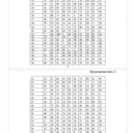
22
71
20
52
32
90
77
18
68
85
27
23
28
17
99
18
91
89
86
65
69
26
24
42
87
94
12
64
34
50
72
22
24
25
40
19
53
96
70
63
72
15
97
90
26
52
89
74
40
6
4
30
70
32
39
27
86
72
82
81
48
60
59
62
37
73
28
29
52
94
55
34
47
22
58
17
28
29
71
72
39
17
12
27
86
78
95
88
30
82
80
64
82
75
40
1
77
95
4
31
7
84
100
1
64
66
57
53
87
40
32
78
21
77
18
2
48
77
54
96
7
33
12
10
84
2
20
96
66
80
88
52
34
90
46
34
7
62
10
88
1
35
88
35
71
57
90
14
75
29
45
32
45
48
36
63
24
28
81
1
1
26
54
12
12
37
7
82
22
61
95
96
76
46
95
42
38
30
91
5
49
99
39
50
71
74
5
39
13
69
49
41
24
53
21
92
65
59
40
69
15
31
92
16
91
19
22
82
38
7
Продолжение табл. 3
41
53
27
85
41
93
91
74
90
43
##
42
40
77
46
96
40
97
29
77
11
29
43
85
82
81
66
6
88
69
24
87
97
44
17
20
12
27
92
55
59
87
33
40
45
27
55
10
61
30
47
55
8
97
5
46
44
11
44
71
83
29
59
96
19
5
47
46
9
12
54
63
44
40
21
86
62
48
13
75
92
91
6
83
60
85
20
47
49
26
89
51
11
28
75
81
62
38
78
50
89
75
30
70
63
94
17
38
26
92
51
69
98
50
11
19
45
6
30
54
8
52
4
47
50
44
54
16
27
41
80
58
53
58
16
93
18
46
32
98
94
61
34
54
13
31
95
15
81
26
64
29
60
7
55
4
85
36
41
23
8
57
36
87
40