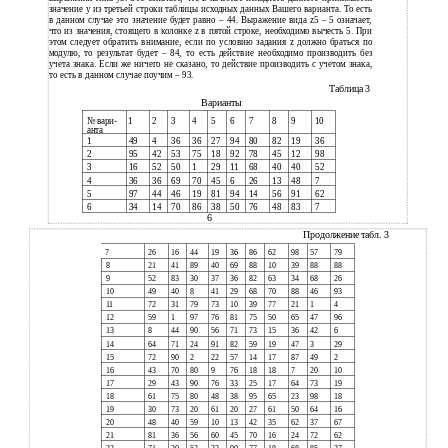
значение y из третьей строки таблицы исходных данных Вашего варианта. То есть
в данном случае это значение будет равно – 44. Выражение вида z5 – 5 означает,
что из значения, стоящего в колонке z в пятой строке, необходимо вычесть 5. При
этом следует обратить внимание, если по условию задания z должно браться по
модулю, то результат будет – 84, то есть действие необходимо производить без
учета знака. Если же ничего не сказано, то действие производить с учетом знака,
то есть в данном случае поучим – 93.
Таблица 3
Варианты
№ вари-
1
2
3
4
5
6
7
8
9
10
анта
1
49
4
36
36
27
94
80
82
19
36
2
95
42
53
75
18
92
78
45
12
98
3
16
52
50
1
29
11
68
40
40
52
4
36
36
69
70
45
6
26
13
48
7
5
97
44
46
19
81
94
14
56
91
62
6
34
14
70
86
38
50
76
48
83
7
6
Продолжение табл. 3
7
26
16
44
19
36
86
62
98
57
79
8
21
41
89
40
69
88
10
39
88
88
9
52
83
30
37
36
82
63
34
68
26
10
49
40
8
41
29
68
70
88
46
93
11
72
31
79
73
10
39
77
21
1
4
12
59
1
97
76
81
75
50
65
47
96
13
8
44
90
56
71
73
15
36
42
6
14
64
71
24
91
82
59
19
47
3
29
15
72
90
2
22
57
14
17
87
49
2
16
43
70
80
9
76
18
18
7
20
10
17
29
43
90
76
33
25
17
64
73
19
18
61
75
80
48
38
95
65
23
98
18
19
30
73
20
61
20
27
61
50
64
16
20
48
40
59
10
13
42
35
62
37
67
21
81
36
56
60
45
70
16
24
72
62