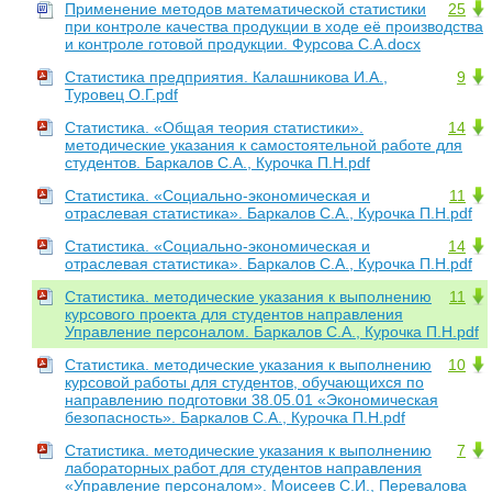
Применение методов математической статистики
25
при контроле качества продукции в ходе её производства
и контроле готовой продукции. Фурсова С.А.docx
Статистика предприятия. Калашникова И.А.,
9
Туровец О.Г.pdf
Статистика. «Общая теория статистики».
14
методические указания к самостоятельной работе для
студентов. Баркалов С.А., Курочка П.Н.pdf
Статистика. «Социально-экономическая и
11
отраслевая статистика». Баркалов С.А., Курочка П.Н.pdf
Статистика. «Социально-экономическая и
14
отраслевая статистика». Баркалов С.А., Курочка П.Н.pdf
Статистика. методические указания к выполнению
11
курсового проекта для студентов направления
Управление персоналом. Баркалов С.А., Курочка П.Н.pdf
Статистика. методические указания к выполнению
10
курсовой работы для студентов, обучающихся по
направлению подготовки 38.05.01 «Экономическая
безопасность». Баркалов С.А., Курочка П.Н.pdf
Статистика. методические указания к выполнению
7
лабораторных работ для студентов направления
«Управление персоналом». Моисеев С.И., Перевалова