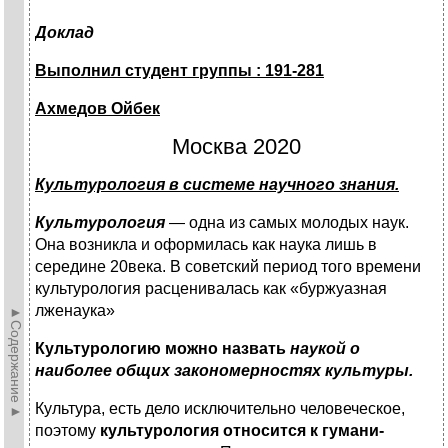
Доклад
Выполнил студент группы : 191-281
Ахмедов Ойбек
Москва 2020
Культурология в системе научного знания
.
Культурология
— одна из самых молодых наук.
Она возникла и оформилась как наука лишь в
середине 20века. В советский период того времени
культурология расценивалась как «буржуазная
лженаука»
►Содержание►
Культуроло­гию можно назвать
наукой о
наиболее общих закономерностях куль­туры.
Культура, есть дело исключительно чело­веческое,
поэтому
культурология относится к гумани­