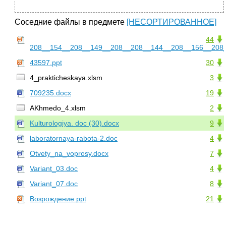
Соседние файлы в предмете
[НЕСОРТИРОВАННОЕ]
44
208__154__208__149__208__208__144__208__156__208_
43597.ppt
30
4_prakticheskaya.xlsm
3
709235.docx
19
AKhmedo_4.xlsm
2
Kulturologiya. doc (30).docx
9
laboratornaya-rabota-2.doc
4
Otvety_na_voprosy.docx
7
Variant_03.doc
4
Variant_07.doc
8
Возрождение.ppt
21