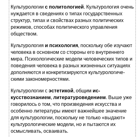
Культурологии
с политологией
. Культурология очень
нуждается в сведениях о типах государственных
структур, типах и свойствах разных политических
режимов, способах политического управления
обществом.
Культуроло­гия
и психология
, поскольку обе изучают
человека в основном со стороны его внутреннего
мира. Психологические модели челове­ческих типов и
поведения человека в разных жизненных ситуаци­ях
дополняются и конкретизируются культурологиче­
скими закономерностями.
Культурологии с
эстетикой
, общим
ис­
кусствознанием
,
литературоведением
. Выше уже
говорилось о том, что произведения искусства и
особенно литературы имеют важ­нейшее значение
для культурологии, поскольку не только «выда­ют»
культурологические модели, но и пытаются их
осмысливать, осваивать.