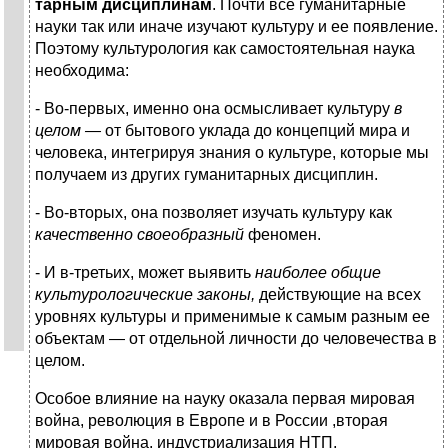
тарным дисциплинам
. Почти все гуманитарные
науки так или иначе изучают культуру и ее появление.
Поэтому культурология как самостоятельная наука
необходима:
- Во-первых, именно она осмысливает культуру
в
целом —
от бытового уклада до кон­цепций мира и
человека, интегрируя знания о культуре, кото­рые мы
получаем из других гуманитарных дисциплин.
- Во-вто­рых, она позволяет изучать культуру как
качественно своеобразный
феномен.
- И в-третьих, может выявить
наиболее общие
культурологические за­коны,
действующие на всех
уровнях культуры и применимые к самым разным ее
объектам — от отдельной личности до чело­вечества в
целом.
Особое влияние на науку оказала первая мировая
война, революция в Европе и в России ,вторая
мировая война, индустриализация НТП,