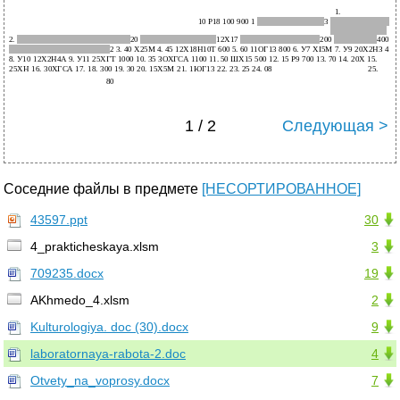
1 / 2
Следующая >
Соседние файлы в предмете
[НЕСОРТИРОВАННОЕ]
43597.ppt
30
4_prakticheskaya.xlsm
3
709235.docx
19
AKhmedo_4.xlsm
2
Kulturologiya. doc (30).docx
9
laboratornaya-rabota-2.doc
4
Otvety_na_voprosy.docx
7