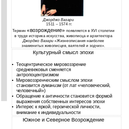
Джорджо Вазари
1511 – 1574 гг.
«возрождение»
Термин
появляется в XVI столетии
в труде историка искусства, живописца и архитектора
Джорджо Вазари
«Жизнеописания наиболее
знаменитых живописцев, ваятелей и зодчих».
Культурный смысл эпохи
•
Теоцентрическое мировоззрение
средневековья сменяется
антропоцентризмом
•
Мировоззренческим смыслом эпохи
становится
гуманизм
(от лат «человеческий,
человечный»)
•
Обращение к античности становится формой
выражения собственных интересов эпохи
•
Интерес к яркой, героической личности,
внимание к индивидуальности
Южное и Северное Возрождение