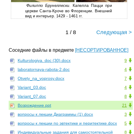
Филиппо Брунеллески.
Капелла Пацци при
церкви
Санта-Кроче
во Флоренции. Внешний
вид и интерьер. 1429 - 1461 гг.
1 / 8
Следующая >
Соседние файлы в предмете
[НЕСОРТИРОВАННОЕ]
Kulturologiya. doc (30).docx
9
laboratornaya-rabota-2.doc
4
Otvety_na_voprosy.docx
7
Variant_03.doc
4
Variant_07.doc
8
Возрождение.ppt
21
вопросы к лекции Диаграммы (1).docx
3
вопросы к лекции по эвтектике и перитектике.docx
5
Индивидуальные задания для самостоятельной
8