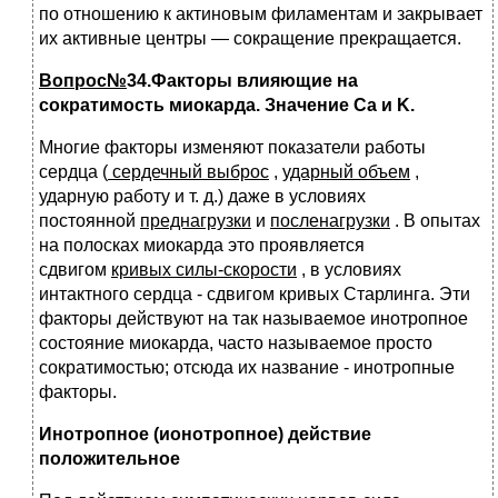
по отношению к актиновым филаментам и закрывает
их активные центры — сокращение прекращается.
Вопрос№
34.Факторы влияющие на
сократимость миокарда. Значение
Ca
и
K
.
Многие факторы изменяют показатели работы
сердца (
сердечный выброс
,
ударный объем
,
ударную работу и т. д.) даже в условиях
постоянной
преднагрузки
и
посленагрузки
. В опытах
на полосках миокарда это проявляется
сдвигом
кривых силы-скорости
, в условиях
интактного сердца - сдвигом кривых Старлинга. Эти
факторы действуют на так называемое инотропное
состояние миокарда, часто называемое просто
сократимостью; отсюда их название - инотропные
факторы.
Инотропное (ионотропное) действие
положительное