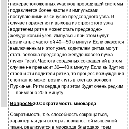
нижерасположенных уча­стков проводящей системы
подавляется более частыми импульсами,
поступающими из синусно-предсердного узла. В
случае поражения и выхода из строя этого узла
водителем ритма может стать предсердно-
желудочковый узел. Импульсы при этом будут
возникать с частотой 40—50 в минуту. Если окажется
выключенным и этот узел, водителем ритма могут
стать волокна предсердно-желудочкового пучка
(пучок Гиса). Частота сердечных сокращений в этом
случае не превысит 30—40 в минуту. Если выйдут из
строя и эти водители ритма, то процесс возбуждения
спонтанно может возник­нуть в клетках волокон
Пуркинье. Ритм сердца при этом будет очень редким
— примерно 20 в минуту
Вопрос№
30.Сократимость миокарда
Сократимость, т. е. способность сокращаться,
характерная для всех разновидностей мышечной
ткани, реализуется в миокарде благодаря трем