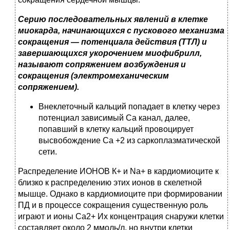
Серию последовательных явлений в клетке
миокарда, начинающихся с пускового механизма
сокращения — потенциала действия (ТТЛ) и
завершающихся укорочением миофибрилл,
называют сопряжением возбуждения и
сокращения (электромеханическим
сопряжением).
Внеклеточный кальций попадает в клетку через
потенциал зависимый Ca канал, далее,
попавший в клетку кальций провоцирует
высвобождение Ca +2 из саркоплазматической
сети.
Распределение ИОНОВ К+ и Na+ в кардиомиоците к
близко к распределению этих ионов в скелетной
мышце. Однако в кардиомиоците при формировании
ПД и в процессе сокращения существенную роль
играют и ионы Са2+ Их концентрация снаружи клетки
составляет около 2 ммоль/л, но внутри клетки