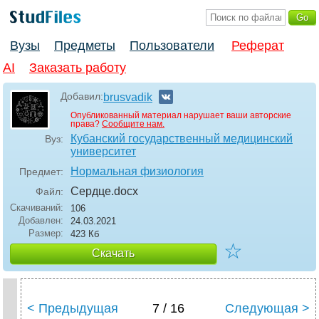
Вузы
Предметы
Пользователи
Реферат
AI
Заказать работу
Добавил:
brusvadik
Опубликованный материал нарушает ваши авторские
права?
Сообщите нам.
Кубанский государственный медицинский
Вуз:
университет
Нормальная физиология
Предмет:
Сердце
.docx
Файл:
Скачиваний:
106
Добавлен:
24.03.2021
Размер:
423 Кб
☆
Скачать
< Предыдущая
7 / 16
Следующая >