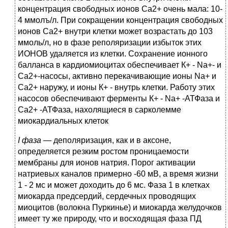
концентрация свободных ионов Са2+ очень мала: 10-
4 ммолъ/л. При сокращении концентрация свободных
ионов Са2+ внутри клетки может возрастать до 103
ммоль/л, но в фазе реполяризации избыток этих
ИОНОВ удаляется из клетки. Сохранение ионного
балланса в кардиомиоцитах обеспечивает К+ - Na+- и
Са2+-насосы, активно перекачивающие ионы Na+ и
Са2+ наружу, и ионы К+ - внутрь клетки. Работу этих
насосов обеспечивают ферменты К+ - Na+ -АТФаза и
Са2+ -АТФаза, нахолящиеся в сарколемме
миокардиальных клеток
I фаза
— деполяризация, как и в аксоне,
определяется резким ростом проницаемости
мембраны для ионов натрия. Порог активации
натриевых каналов примерно -60 мВ, а время жизни
1 - 2 мс и может доходить до 6 мс. Фаза 1 в клетках
миокарда предсердий, сердечных проводящих
миоцитов (волокна Пуркинье) и миокарда желудочков
имеет ту же природу, что и восходящая фаза ПД