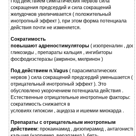
Под действием симпатических нервов сила
сокращения предсердий и сила сокращений
желудочков увеличивается ( положительный
инотропный эффект ), при этом форма потенциала
действия почти не изменяется.
Сократимость
повышают
адреностимуляторы
( изопреналин , доф
гликозиды , препараты кальция , ингибиторы
фосфодиэстеразы (амринон, милринон )
Под действием
n
.
Vagus
( парасимпатических
нервов ) сила сокращений предсердий уменьшается (
отрицательный инотропный эффект ). Это
обусловлено укорочением потенциала действия .
Естественные отрицательные инотропные факторы:
сократимость снижается в
условиях гипоксии , ацидоза и ишемии миокарда .
Препараты с отрицательным инотропным
действием:
прокаинамид , дизопирамид , антагонисты
кальция (например, верапамил ), бета-