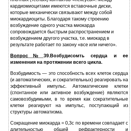
кардиомиоцитами имеются вставочные диски,
которые механически связывают между собой
миокардиоциты. Благодаря такому строению
возбуждение одного участка миокарда
сопровождается быстрым распространением и
возбуждением другого участка, т.е. миокард в
результате работает по закону «все или ничего».
Вопрос№
39.Возбудисомть сердца и ее
изменения на протяжении всего цикла.
Возбудимость — это способность всех клеток сердца
(и автоматических, и сократительных) реагировать на
эффективный импульс. Автоматические клетки
(спонтанное или активное возбуждение) являются
самовозбудимыми, в то время как сократительные
клетки реагируют на импульс, поступающий из
структуры автоматизма.
Сокращение миокарда = 0,3с по времени совпадает с
длительностью общей рефрактерности и