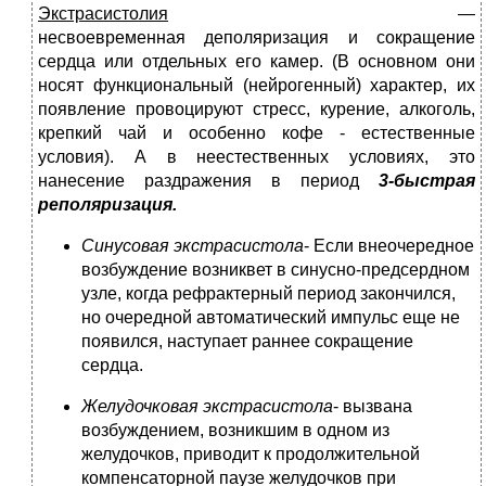
Экстрасистолия
—
несвоевременная деполяризация и сокращение
сердца или отдельных его камер. (В основном они
носят функциональный (нейрогенный) характер, их
появление провоцируют стресс, курение, алкоголь,
крепкий чай и особенно кофе - естественные
условия). А в неестественных условиях, это
нанесение раздражения в период
3-быстрая
реполяризация.
Синусовая экстрасистола
- Если внеочередное
возбуждение возниквет в синусно-предсердном
узле, когда рефрактерный период закончился,
но очередной автоматиче­ский импульс еще не
появился, наступает раннее сокращение
сердца.
Желудочковая экстрасистола
- вызвана
возбуждением, возникшим в одном из
желудочков, приводит к продолжительной
компенсаторной паузе желудочков при