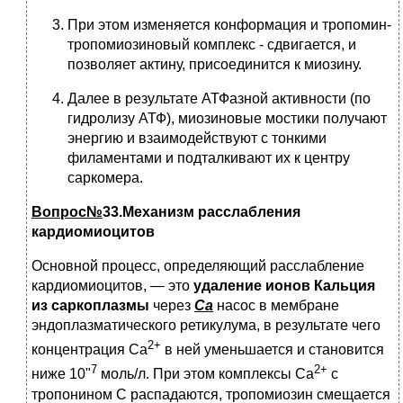
При этом изменяется конформация и тропомин-
тропомиозиновый комплекс - сдвигается, и
позволяет актину, присоединится к миозину.
Далее в результате АТФазной активности (по
гидролизу АТФ), миозиновые мостики получают
энергию и взаимодействуют с тонкими
филаментами и подталкивают их к центру
саркомера.
Вопрос№
33.Механизм расслабления
кардиомиоцитов
Основной процесс, определяющий расслабление
кардиомиоцитов, — это
удаление ионов Кальция
из саркоплазмы
через
Ca
насос в мембране
эндоплазматического ретикулума, в результате чего
2+
концентрация Са
в ней уменьшается и становится
7
2+
ниже 10"
моль/л. При этом комплексы Са
с
тропонином С распадаются, тропомиозин смещается