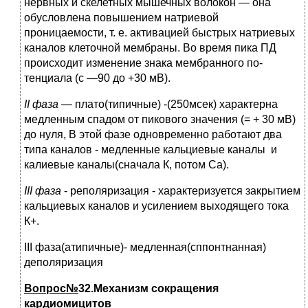
нервных и скелетных мышечных волокон — она
обусловлена повышением натриевой
проницаемости, т. е. активацией быстрых натриевых
каналов клеточной мембраны. Во время пика ПД
происходит изменение знака мембранного по­
тенциала (с —90 до +30 мВ).
II фаза
— плато(типичные) -(250мсек) характерна
медленным спадом от пикового значения (= + 30 мВ)
до нуля, В этой фазе одновременно работают два
типа каналов - медленные кальциевые каналы и
калиевые каналы(сначала К, потом Са).
III фаза
- реполяризация - характеризуется закрытием
кальциевых каналов и усилением выходящего тока
К+.
III фаза(атипичные)- медленная(сппонтнанная)
деполяризация
Вопрос№
32.Механизм сокращения
кардиомицитов