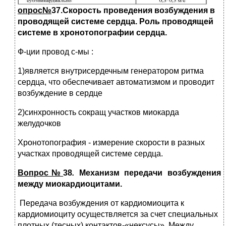
опрос№
37.Скорость проведения возбуждения в
проводящей системе сердца. Роль проводящей
системе в хронотопографии сердца.
Ф-ции провод с-мы :
1)является внутрисердечным генератором ритма
сердца, что обеспечивает автоматизмом и проводит
возбуждение в сердце
2)синхронность сокращ участков миокарда
желудочков
Хронотопография - измерение скорости в разных
участках проводящей системе сердца.
Вопрос№
38
.
Механизм передачи возбуждения
между миокардиоцитами.
Передача возбуждения от кардиомиоцита к
кардиомиоциту осуществляется за счет специальных
плотных (тесных) контактов-«нексусы». Между