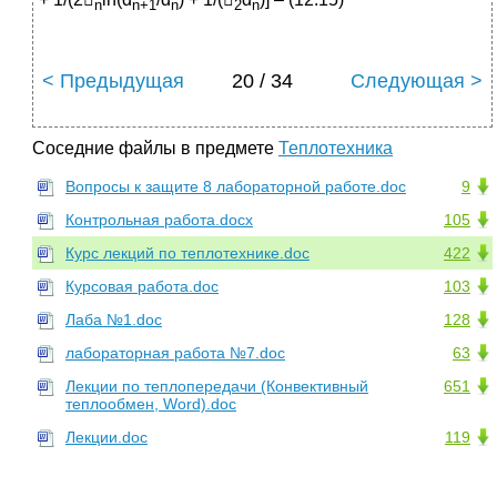
n
n+1
n
2
n
< Предыдущая
20 / 34
Следующая >
Соседние файлы в предмете
Теплотехника
Вопросы к защите 8 лабораторной работе.doc
9
Контрольная работа.docx
105
Курс лекций по теплотехнике.doc
422
Курсовая работа.doc
103
Лаба №1.doc
128
лабораторная работа №7.doc
63
Лекции по теплопередачи (Конвективный
651
теплообмен, Word).doc
Лекции.doc
119