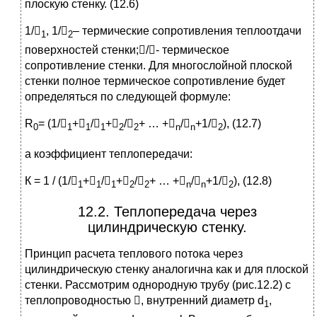
плоскую стенку. (12.6)
1/
, 1/
– термические сопротивления теплоотдачи
1
2
поверхностей стенки;/- термическое
сопротивление стенки. Для многослойной плоской
стенки полное термическое сопротивление будет
определяться по следующей формуле:
R
= (1/
+
/
+
/
+ … +
/
+1/
), (12.7)
0
1
1
1
2
2
n
n
2
а коэффициент теплопередачи:
К = 1 / (1/
+
/
+
/
+ … +
/
+1/
), (12.8)
1
1
1
2
2
n
n
2
12.2. Теплопередача через
цилиндрическую стенку.
Принцип расчета теплового потока через
цилиндрическую стенку аналогична как и для плоской
стенки. Рассмотрим однородную трубу (рис.12.2) с
теплопроводностью , внутренний диаметр d
,
1