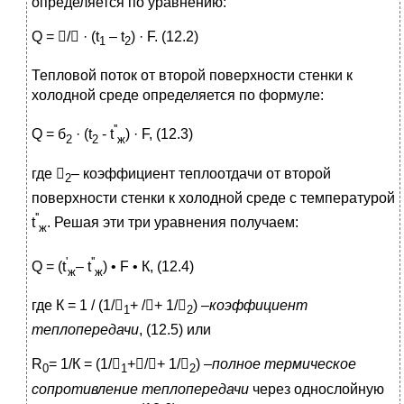
определяется по уравнению:
Q = / · (t
– t
) · F. (12.2)
1
2
Тепловой поток от второй поверхности стенки к
холодной среде определяется по формуле:
''
Q = б
· (t
- t
) · F, (12.3)
2
2
ж
где 
– коэффициент теплоотдачи от второй
2
поверхности стенки к холодной среде с температурой
''
t
. Решая эти три уравнения получаем:
ж
'
''
Q = (t
– t
) • F • К, (12.4)
ж
ж
где К = 1 / (1/
+ /+ 1/
) –
коэффициент
1
2
теплопередачи
, (12.5) или
R
= 1/К = (1/
+/+ 1/
) –
полное термическое
0
1
2
сопротивление теплопередачи
через однослойную