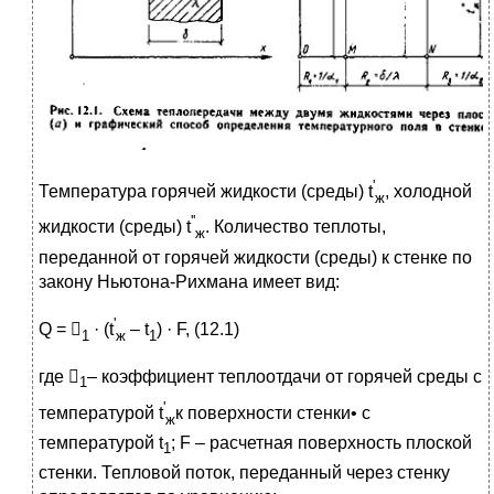
'
Температура горячей жидкости (среды) t
, холодной
ж
''
жидкости (среды) t
. Количество теплоты,
ж
переданной от горячей жидкости (среды) к стенке по
закону Ньютона-Рихмана имеет вид:
'
Q = 
· (t
– t
) · F, (12.1)
1
ж
1
где 
– коэффициент теплоотдачи от горячей среды с
1
'
температурой t
к поверхности стенки• с
ж
температурой t
; F – расчетная поверхность плоской
1
стенки. Тепловой поток, переданный через стенку