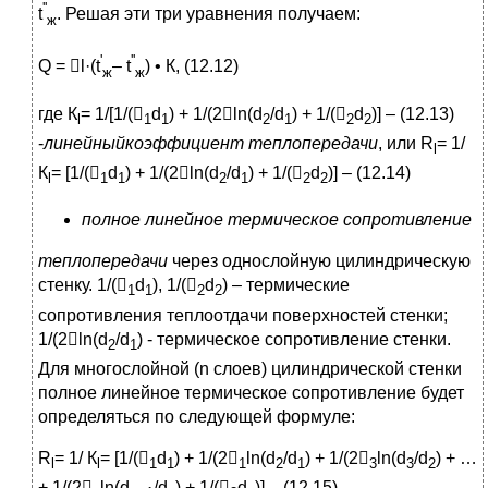
''
t
. Решая эти три уравнения получаем:
ж
'
''
Q = l·(t
– t
) • К, (12.12)
ж
ж
где К
= 1/[1/(
d
)
+ 1/(2ln(d
/d
) + 1/(
d
)] – (12.13)
l
1
1
2
1
2
2
-
линейный
коэффициент теплопередачи
, или R
= 1/
l
К
= [1/(
d
)
+ 1/(2ln(d
/d
) + 1/(
d
)] – (12.14)
l
1
1
2
1
2
2
полное линейное термическое сопротивление
теплопередачи
через однослойную цилиндрическую
стенку. 1/(
d
), 1/(
d
) – термические
1
1
2
2
сопротивления теплоотдачи поверхностей стенки;
1/(2ln(d
/d
) - термическое сопротивление стенки.
2
1
Для многослойной (n слоев) цилиндрической стенки
полное линейное термическое сопротивление будет
определяться по следующей формуле:
R
= 1/ К
= [1/(
d
)
+ 1/(2
ln(d
/d
) + 1/(2
ln(d
/d
) + …
l
l
1
1
1
2
1
3
3
2
+ 1/(2
ln(d
/d
) + 1/(
d
)] – (12.15)