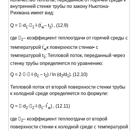
внутренней стенке трубы по закону Ньютона-
Рихмана имеет вид:
'
Q = ·d
·
·l·(t
– t
) , (12.9)
1
1
ж
1
где 
– коэффициент теплоотдачи от горячей среды с
1
'
температурой t
к поверхности стенки• с
ж
температурой t
; Тепловой поток, переданный через
1
стенку трубы определяется по уравнению:
Q = 2···l·(t
– t
) / ln (d
/d
). (12.10)
1
2
2
1
Тепловой поток от второй поверхности стенки трубы
к холодной среде определяется по формуле:
''
Q = ·d
·
·l·(t
- t
) , (12.11)
2
2
1
ж
где 
– коэффициент теплоотдачи от второй
2
поверхности стенки к холодной среде с температурой