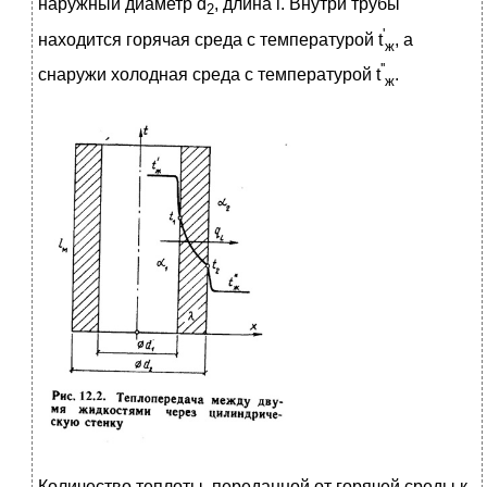
наружный диаметр d
, длина l. Внутри трубы
2
'
находится горячая среда с температурой t
, а
ж
''
снаружи холодная среда с температурой t
.
ж
Количество теплоты, переданной от горячей среды к