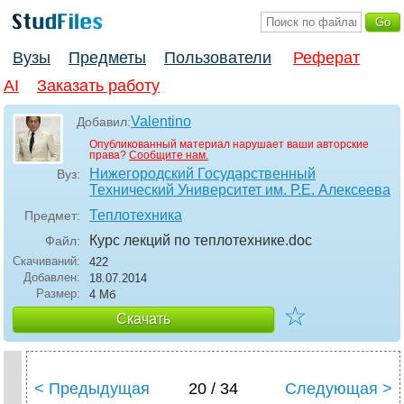
Вузы
Предметы
Пользователи
Реферат
AI
Заказать работу
Valentino
Добавил:
Опубликованный материал нарушает ваши авторские
права?
Сообщите нам.
Нижегородский Государственный
Вуз:
Технический Университет им. Р.Е. Алексеева
Теплотехника
Предмет:
Курс лекций по теплотехнике
.doc
Файл:
Скачиваний:
422
Добавлен:
18.07.2014
Размер:
4 Мб
☆
Скачать
< Предыдущая
20 / 34
Следующая >