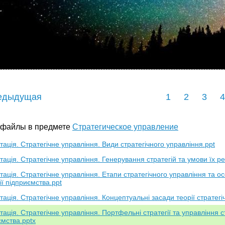
едыдущая
1
2
3
4
 файлы в предмете
Стратегическое управление
ація. Стратегічне управління. Види стратегічного управління.ppt
ація. Стратегічне управління. Генерування стратегій та умови їх реа
тація. Стратегічне управління. Етапи стратегічного управління та 
ії підприємства.ppt
ація. Стратегічне управління. Концептуальні засади теорії стратегі
ація. Стратегічне управління. Портфельні стратегії та управління 
ємства.pptx