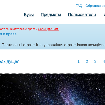
FAQ
Обратная св
Вузы
Предметы
Пользователи
ает ваши авторские права?
Сообщите нам.
я и права
. Портфельні стратегії та управління стратегічною позицією
едыдущая
1
2
3
4