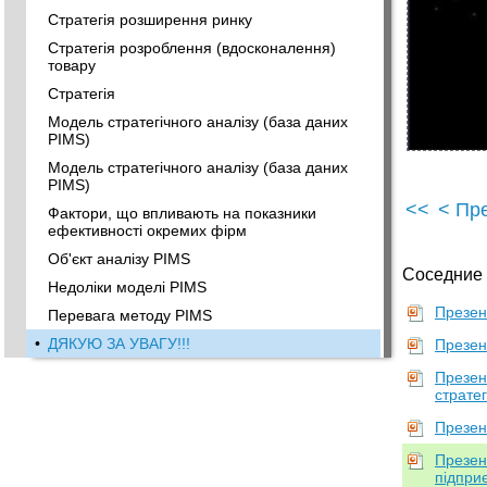
Стратегія розширення ринку
Стратегія розроблення (вдосконалення)
товару
Стратегія
Модель стратегічного аналізу (база даних
PIMS)
Модель стратегічного аналізу (база даних
PIMS)
<<
< Пр
Фактори, що впливають на показники
ефективності окремих фірм
Об'єкт аналізу PIMS
Соседние
Недоліки моделі PIMS
Презент
Перевага методу PIMS
•
ДЯКУЮ ЗА УВАГУ!!!
Презент
Презен
стратег
Презент
Презент
підпри