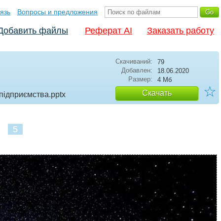
язь
Вопросы и предложения
Добавить файлы
Реферат AI
Заказать работу
Скачиваний:
79
Добавлен:
18.06.2020
Размер:
4 Мб
☆
Скачать
 підприємства
.pptx
5