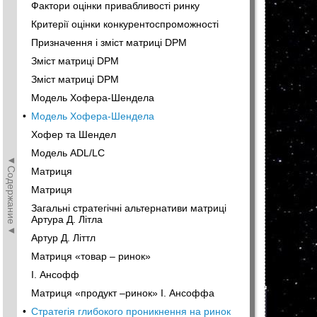
Фактори оцінки привабливості ринку
Критерії оцінки конкурентоспроможності
Призначення і зміст матриці DPM
Зміст матриці DPM
Зміст матриці DPM
Модель Хофера-Шендела
•
Модель Хофера-Шендела
Хофер та Шендел
Модель ADL/LC
◄Содержание◄
Матриця
Матриця
Загальні стратегічні альтернативи матриці
Артура Д. Літла
Артур Д. Літтл
Матриця «товар – ринок»
І. Ансофф
Матриця «продукт –ринок» І. Ансоффа
•
Стратегія глибокого проникнення на ринок