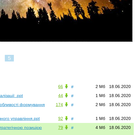
5
66
2 Мб
18.06.2020
#
лізації .ppt
44
1 Мб
18.06.2020
#
особливості формування
174
2 Мб
18.06.2020
#
чного управління.ppt
92
1 Мб
18.06.2020
#
стратегічною позицією
79
4 Мб
18.06.2020
#