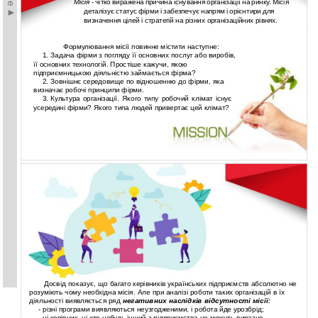
Місія
- чітко виражена причина існування організації на ринку. Місія
деталізує статус фірми і забезпечує напрям і орієнтири для
визначення цілей і стратегій на різних організаційних рівнях.
Формулювання місії повинне містити наступне:
1.
Задача фірми з погляду її основних послуг або виробів,
її
основних технологій. Простіше кажучи, якою
підприємницькою діяльністю займається фірма?
2.
Зовнішнє середовище по відношенню до фірми, яка
визначає робочі принципи фірми.
3.
Культура організації. Якого типу робочий клімат існує
усередині фірми? Якого типа людей привертає цей клімат?
Досвід показує, що багато керівників українських підприємств абсолютно не
розуміють чому необхідна місія. Але при аналізі роботи таких організацій в їх
діяльності виявляється ряд
негативних наслідків відсутності місії:
-
різні програми виявляються неузгодженими, і робота йде урозбрід;
-
ні керівник, ні
хто-небудь інший з підприємства не можуть виразно