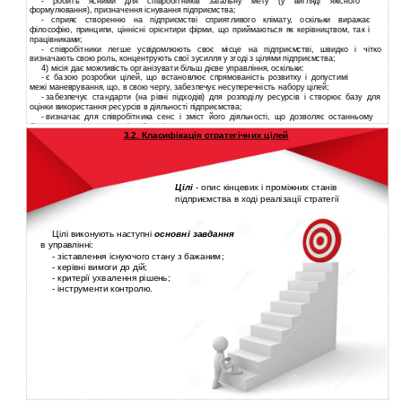
- робить ясними для співробітників загальну мету (у вигляді якісного
формулювання), призначення існування підприємства;
- сприяє створенню на підприємстві сприятливого клімату, оскільки виражає
філософію, принципи, ціннісні орієнтири фірми, що приймаються як керівництвом, так і
працівниками;
- співробітники легше усвідомлюють своє місце на підприємстві, швидко і чітко
визначають свою роль, концентрують свої зусилля у згоді з цілями підприємства;
4)
місія дає можливість організувати більш дієве управління, оскільки:
-
є базою розробки цілей, що встановлює спрямованість розвитку і допустимі
межі маневрування, що, в свою чергу, забезпечує несуперечність набору цілей;
-
забезпечує стандарти (на рівні підходів) для розподілу ресурсів і створює базу для
оцінки використання ресурсів в діяльності підприємства;
-
визначає для співробітника сенс і зміст його діяльності, що дозволяє останньому
більш повно проявити свої здібності.
3.2. Класифікація стратегічних цілей
Цілі
- опис кінцевих і проміжних станів
підприємства в ході реалізації стратегії
Цілі виконують наступні
основні завдання
в управлінні:
-
зіставлення існуючого стану з бажаним;
-
керівні вимоги до дій;
-
критерії ухвалення рішень;
-
інструменти контролю.