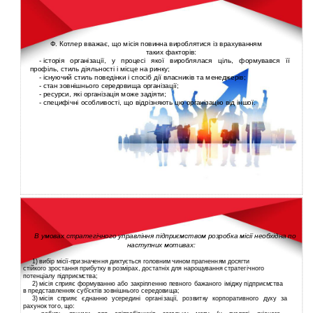
Ф. Котлер вважає, що місія повинна вироблятися із врахуванням
таких факторів:
-
історія організації, у процесі якої вироблялася ціль, формувався її
профіль, стиль діяльності і місце на ринку;
-
існуючий стиль поведінки і спосіб дії власників та менеджерів;
-
стан зовнішнього середовища організації;
-
ресурси, які організація може задіяти;
-
специфічні особливості, що відрізняють цю організацію від іншої.
В умовах стратегічного управління підприємством розробка місії необхідна по
наступних мотивах:
1)
вибір
місії-призначення диктується головним чином прагненням досягти
стійкого зростання прибутку в розмірах, достатніх для нарощування стратегічного
потенціалу підприємства;
2)
місія сприяє формуванню або закріпленню певного бажаного іміджу підприємства
в представленнях суб'єктів зовнішнього середовища;
3)
місія сприяє єднанню усередині організації, розвитку корпоративного духу за
рахунок того, що: