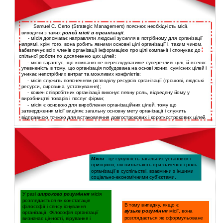
Samuel C. Certo (Strategic Management) пояснює необхідність місії,
виходячи з таких
ролей місії в організації.
- місія допомагає направляти людські зусилля в потрібному для організації
напрямі, крім того, вона робить явними основні цілі організації і, таким чином,
забезпечує всіх членів організації інформацією про цілі компанії і спонукає до
спільної роботи по досягненню цих цілей;
-
місія гарантує, що компанія не переслідуватиме суперечливі цілі, й вселяє
упевненість в тому, що організація побудована на основі ясних, сумісних цілей і
уникає непотрібних витрат та можливих конфліктів;
-
місія служить поясненням розподілу ресурсів організації (грошові, людські
ресурси, сировина, устаткування);
-
кожен співробітник організації виконує певну роль, відведену йому у
виробництві товарів і послуг фірми;
-
місія є основою для вироблення організаційних цілей, тому що
затвердження місії виділяє загальну основну мету організації і служить
відправною точкою для встановлення довгострокових і короткострокових цілей.
Місія
- це сукупність загальних установок і
принципів, які визначають призначення і роль
організації в суспільстві, взаємини з іншими
соціально-економічними суб'єктами.
У разі
широкого розуміння
місія
розглядається як констатація
В тому випадку, якщо є
філософії і сенсу існування
вузьке розуміння
місії, вона
організації. Філософія організації
розглядається як сформульоване
визначає цінності, вірування і