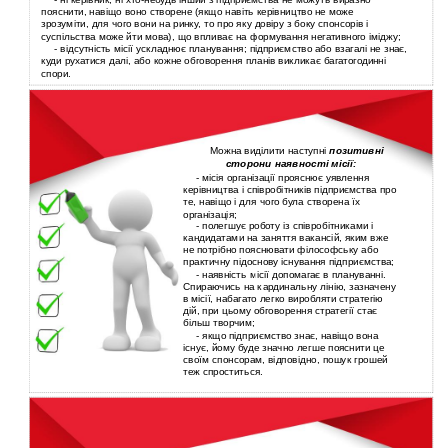
пояснити, навіщо воно створене (якщо навіть керівництво не може
зрозуміти, для чого вони на ринку, то про яку довіру з боку спонсорів і
суспільства може йти мова), що впливає на формування негативного іміджу;
-
відсутність місії ускладнює планування; підприємство або взагалі не знає,
куди рухатися далі, або кожне обговорення планів викликає багатогодинні
спори.
Можна виділити наступні
позитивні
сторони наявності місії:
-
місія організації прояснює уявлення
керівництва і співробітників підприємства про
те, навіщо і для чого була створена їх
організація;
-
полегшує роботу із співробітниками і
кандидатами на заняття вакансій, яким вже
не потрібно пояснювати філософську або
практичну підоснову існування підприємства;
-
наявність місії допомагає в плануванні.
Спираючись на кардинальну лінію, зазначену
в
місії, набагато легко виробляти стратегію
дій, при цьому обговорення стратегії стає
більш творчим;
-
якщо підприємство знає, навіщо вона
існує, йому буде значно легше пояснити це
своїм спонсорам, відповідно, пошук грошей
теж спроститься.