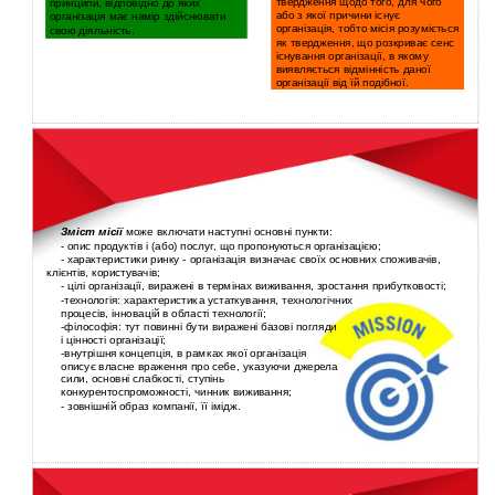
твердження щодо того, для чого
принципи, відповідно до яких
або з якої причини існує
організація має намір здійснювати
організація, тобто місія розуміється
свою діяльність.
як твердження, що розкриває сенс
існування організації, в якому
виявляється відмінність даної
організації від їй подібної.
Зміст місії
може включати наступні основні пункти:
-
опис продуктів і (або) послуг, що пропонуються організацією;
-
характеристики ринку - організація визначає своїх основних споживачів,
клієнтів, користувачів;
-
цілі організації, виражені в термінах виживання, зростання прибутковості;
-
технологія: характеристика устаткування, технологічних
процесів, інновацій в області технології;
-
філософія: тут повинні бути виражені базові погляди
і цінності організації;
-
внутрішня концепція, в рамках якої організація
описує власне враження про себе, указуючи джерела
сили, основні слабкості, ступінь
конкурентоспроможності, чинник виживання;
-
зовнішній образ компанії, її імідж.