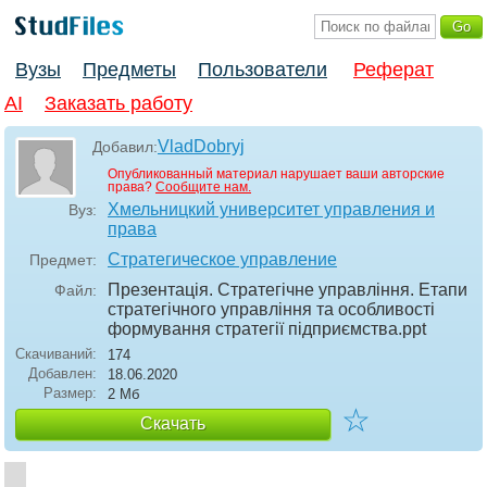
Вузы
Предметы
Пользователи
Реферат
AI
Заказать работу
VladDobryj
Добавил:
Опубликованный материал нарушает ваши авторские
права?
Сообщите нам.
Хмельницкий университет управления и
Вуз:
права
Стратегическое управление
Предмет:
Презентація. Стратегічне управління. Етапи
Файл:
стратегічного управління та особливості
формування стратегії підприємства
.ppt
Скачиваний:
174
Добавлен:
18.06.2020
Размер:
2 Мб
☆
Скачать