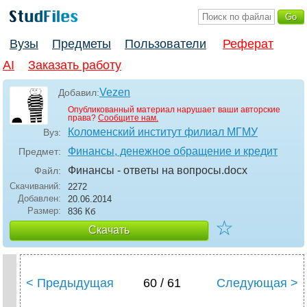
Вузы
Предметы
Пользователи
Реферат
AI
Заказать работу
Vezen
Добавил:
Опубликованный материал нарушает ваши авторские
права?
Сообщите нам.
Коломенский институт филиал МГМУ
Вуз:
Финансы, денежное обращение и кредит
Предмет:
Финансы - ответы на вопросы
.docx
Файл:
Скачиваний:
2272
Добавлен:
20.06.2014
Размер:
836 Кб
☆
Скачать
< Предыдущая
60 / 61
Следующая >