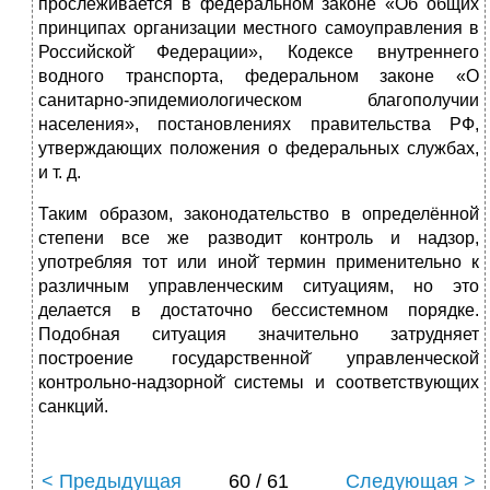
прослеживается в федеральном законе «Об общих
принципах организации местного самоуправления в
Российской̆ Федерации», Кодексе внутреннего
водного транспорта, федеральном законе «О
санитарно-эпидемиологическом благополучии
населения», постановлениях правительства РФ,
утверждающих положения о федеральных службах,
и т. д.
Таким образом, законодательство в определённой̆
степени все же разводит контроль и надзор,
употребляя тот или иной̆ термин применительно к
различным управленческим ситуациям, но это
делается в достаточно бессистемном порядке.
Подобная ситуация значительно затрудняет
построение государственной̆ управленческой̆
контрольно-надзорной̆ системы и соответствующих
санкций.
< Предыдущая
60 / 61
Следующая >