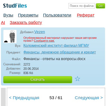
Вузы
Предметы
Пользователи
Реферат
AI
Заказать работу
Vezen
Добавил:
Опубликованный материал нарушает ваши авторские
права?
Сообщите нам.
Коломенский институт филиал МГМУ
Вуз:
Финансы, денежное обращение и кредит
Предмет:
Финансы - ответы на вопросы
.docx
Файл:
Скачиваний:
2272
Добавлен:
20.06.2014
Размер:
836 Кб
☆
Скачать
< Предыдущая
53 / 61
Следующая >