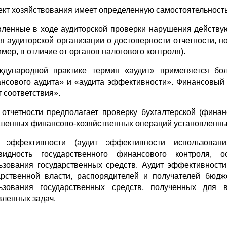
ъект хозяйствования имеет определенную самостоятельность
вленные в ходе аудиторской проверки нарушения действ
я аудиторской организации о достоверности отчетности, 
мер, в отличие от органов налогового контроля).
дународной практике термин «аудит» применяется бол
нсового аудита» и «аудита эффективности». Финансовый а
т соответствия».
 отчетности предполагает проверку бухгалтерской (финан
шенных финансово-хозяйственных операций установленны
 эффективности (аудит эффективности использовани
видность государственного финансового контроля, 
ьзования государственных средств. Аудит эффективности
арственной власти, распорядителей и получателей бюд
ьзования государственных средств, полученных дл
вленных задач.