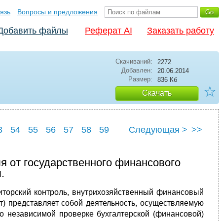
язь
Вопросы и предложения
Добавить файлы
Реферат AI
Заказать работу
Скачиваний:
2272
Добавлен:
20.06.2014
Размер:
836 Кб
☆
Скачать
3
54
55
56
57
58
59
Следующая >
>>
ля от государственного финансового
.
иторский контроль, внутрихозяйственный финансовый
ит) представляет собой деятельность, осуществляемую
о независимой проверке бухгалтерской (финансовой)