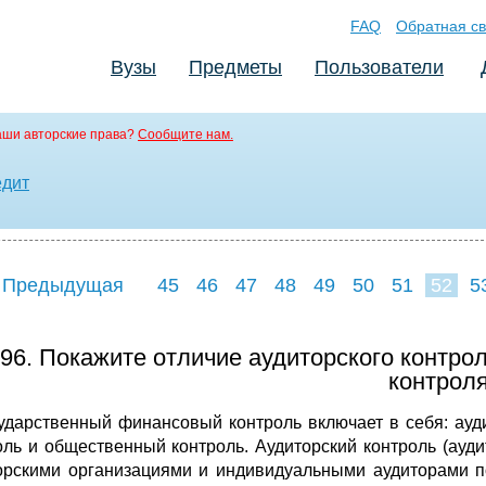
FAQ
Обратная св
Вузы
Предметы
Пользователи
аши авторские права?
Сообщите нам.
едит
 Предыдущая
45
46
47
48
49
50
51
52
5
60
61
96. Покажите отличие аудиторского контро
контроля
ударственный финансовый контроль включает в себя: ауд
оль и общественный контроль. Аудиторский контроль (ауд
орскими организациями и индивидуальными аудиторами п