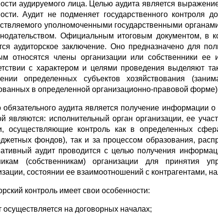
ности аудируемого лица. Целью аудита является выражени
ности. Аудит не подменяет государственного контроля до
ствляемого уполномоченными государственными органами 
онодательством. Официальным итоговым документом, в к
тся аудиторское заключение. Оно предназначено для поль
ым относятся члены организации или собственники ее и
етствии с характером и целями проведения выделяют та
ении определенных субъектов хозяйствования (зани
ованных в определенной организационно-правовой форме) 
 обязательного аудита является получение информации о
ой являются: исполнительный орган организации, ее участ
и, осуществляющие контроль как в определенных сфер
джетных фондов), так и за процессом образования, расп
ативный аудит проводится с целью получения информаци
никам (собственникам) организации для принятия у
изации, состоянии ее взаимоотношений с контрагентами, на
орский контроль имеет свои особенности:
ит осуществляется на договорных началах;