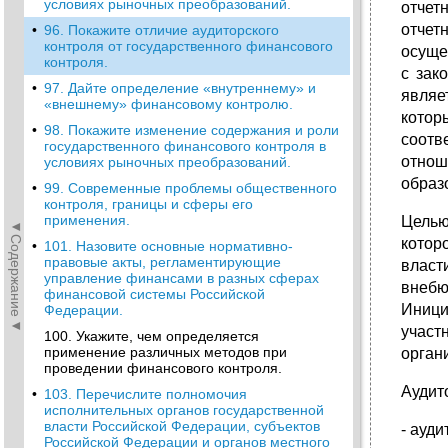
условиях рыночных преобразований.
отчет
отчет
•
96. Покажите отличие аудиторского
контроля от государственного финансового
осуще
контроля.
с зак
•
97. Дайте определение «внутреннему» и
являе
«внешнему» финансовому контролю.
котор
•
98. Покажите изменение содержания и роли
соотв
государственного финансового контроля в
отнош
условиях рыночных преобразований.
образ
•
99. Современные проблемы общественного
контроля, границы и сферы его
применения.
Целью
◄Содержание◄
котор
•
101. Назовите основные нормативно-
правовые акты, регламентирующие
власт
управление финансами в разных сферах
внебю
финансовой системы Российской
Иници
Федерации.
участ
100. Укажите, чем определяется
применение различных методов при
орган
проведении финансового контроля.
Аудит
•
103. Перечислите полномочия
исполнительных органов государственной
власти Российской Федерации, субъектов
- ауд
Российской Федерации и органов местного