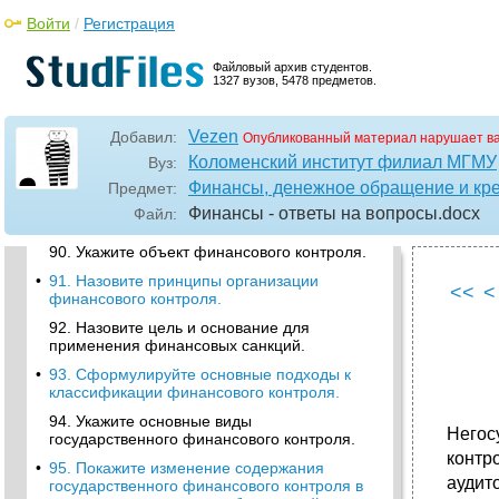
общегосударственном и территориальном
Войти
/
Регистрация
уровнях, охарактеризуйте их назначение.
•
87. Охарактеризуйте виды финансовых
Файловый архив студентов.
планов и прогнозов, составляемых
1327 вузов, 5478 предметов.
коммерческими организациями.
88. Перечислите финансовые планы,
Vezen
Добавил:
Опубликованный материал нарушает в
составляемые некоммерческими
организациями, сформулируйте их
Коломенский институт филиал МГМУ
Вуз:
особенности.
Финансы, денежное обращение и кр
Предмет:
•
89. Назовите цели и задачи финансового
Финансы - ответы на вопросы
.docx
Файл:
контроля.
90. Укажите объект финансового контроля.
•
91. Назовите принципы организации
<<
<
финансового контроля.
92. Назовите цель и основание для
применения финансовых санкций.
•
93. Сформулируйте основные подходы к
классификации финансового контроля.
94. Укажите основные виды
Негос
государственного финансового контроля.
контр
•
95. Покажите изменение содержания
аудит
государственного финансового контроля в