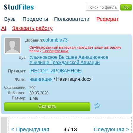
Вузы
Предметы
Пользователи
Реферат
AI
Заказать работу
columbia73
Добавил:
Опубликованный материал нарушает ваши авторские
права?
Сообщите нам.
Ульяновское Высшее Авиационное
Вуз:
Училище Гражданской Авиации
[НЕСОРТИРОВАННОЕ]
Предмет:
навигация
/ Навигация
.docx
Файл:
Скачиваний:
202
Добавлен:
30.05.2020
Размер:
1 Мб
☆
Скачать
< Предыдущая
4 / 13
Следующая >