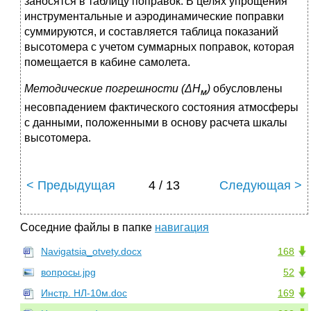
заносятся в таблицу поправок. В целях упрощения
инструментальные и аэродинамические поправки
суммируются, и составляется таблица показаний
высотомера с учетом суммарных поправок, которая
помещается в кабине самолета.
Методические погрешности (ΔН
)
обусловлены
м
несовпадением фактического состояния атмосферы
с данными, положенными в основу расчета шкалы
высотомера.
< Предыдущая
4 / 13
Следующая >
Соседние файлы в папке
навигация
Navigatsia_otvety.docx
168
вопросы.jpg
52
Инстр. НЛ-10м.doc
169