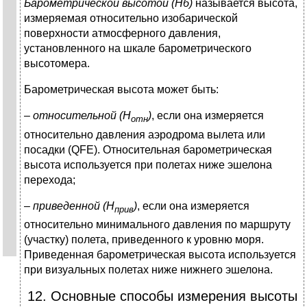
Барометрической высотой (Нб)
называется высота,
измеряемая относительно изобарической
поверхности атмосферного давления,
установленного на шкале барометрического
высотомера.
Барометрическая высота может быть:
–
относительной (Н
)
, если она измеряется
отн
относительно давления аэродрома вылета или
посадки (QFE). Относительная барометрическая
высота используется при полетах ниже эшелона
перехода;
–
приведенной (Н
)
, если она измеряется
прив
относительно минимального давления по маршруту
(участку) полета, приведенного к уровню моря.
Приведенная барометрическая высота используется
при визуальных полетах ниже нижнего эшелона.
12. Основные способы измерения высоты