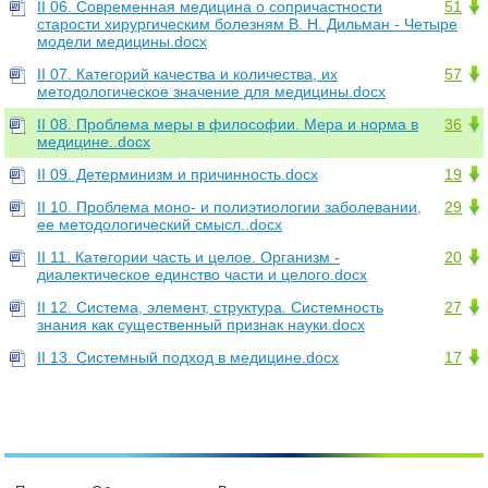
II 06. Современная медицина о сопричастности
51
старости хирургическим болезням В. Н. Дильман - Четыре
модели медицины.docx
II 07. Категорий качества и количества, их
57
методологическое значение для медицины.docx
II 08. Проблема меры в философии. Мера и норма в
36
медицине..docx
II 09. Детерминизм и причинность.docx
19
II 10. Проблема моно- и полиэтиологии заболевании,
29
ее методологический смысл..docx
II 11. Категории часть и целое. Организм -
20
диалектическое единство части и целого.docx
II 12. Система, элемент, структура. Системность
27
знания как существенный признак науки.docx
II 13. Системный подход в медицине.docx
17