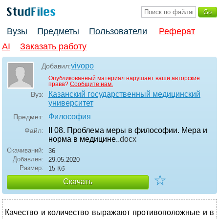
Вузы
Предметы
Пользователи
Реферат
AI
Заказать работу
vivopo
Добавил:
Опубликованный материал нарушает ваши авторские
права?
Сообщите нам.
Казанский государственный медицинский
Вуз:
университет
Философия
Предмет:
II 08. Проблема меры в философии. Мера и
Файл:
норма в медицине.
.docx
Скачиваний:
36
Добавлен:
29.05.2020
Размер:
15 Кб
☆
Скачать
Качество и количество выражают противоположные и в