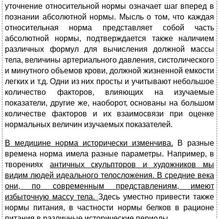
уточнение относительной нормы означает шаг вперед в
познании абсолютной нормы. Мысль о том, что каждая
относительная норма представляет собой часть
абсолютной нормы, подтверждается также наличием
различных формул для вычисления должной массы
тела, величины артериального давления, систолического
и минутного объемов крови, должной жизненной емкости
легких и т.д. Одни из них просты и учитывают небольшое
количество факторов, влияющих на изучаемые
показатели, другие же, наоборот, основаны на большом
количестве факторов и их взаимосвязи при оценке
нормальных величин изучаемых показателей.
В медицине норма исторически изменчива.
В разные
времена норма имела разные параметры. Например, в
творениях
античных скульпторов и художников мы
видим людей идеального телосложения. В средние века
они, по современным представлениям, имеют
избыточную массу тела.
Здесь уместно привести также
нормы питания, в частности нормы белков в рационе
питания в различные исторические периоды.