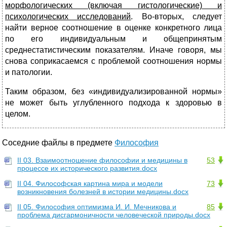
морфологических (включая гистологические) и
психологических исследований
. Во-вторых, следует
найти верное соотношение в оценке конкретного лица
по его индивидуальным и общепринятым
среднестатистическим показателям. Иначе говоря, мы
снова соприкасаемся с проблемой соотношения нормы
и патологии.
Таким образом, без «индивидуализированной нормы»
не может быть углубленного подхода к здоровью в
целом.
Соседние файлы в предмете
Философия
II 03. Взаимоотношение философии и медицины в
53
процессе их исторического развития.docx
II 04. Философская картина мира и модели
73
возникновения болезней в истории медицины.docx
II 05. Философия оптимизма И. И. Мечникова и
85
проблема дисгармоничности человеческой природы.docx