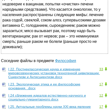
недоверие к вакцинам, попытки «очистки» печени
народными средствами). Что касается онкологии, то у
населения распространены следующие мифы: лечение
рака содой, свеклой, соком алоэ, супервысокими дозами
витамина С, голоданием, сыроедением; раком можно
заразиться; мясо вызывает рак, поэтому надо быть
вегетарианцем; рак от нервов; рак – это неминуемая
смерть; раньше раком не болели (раньше просто не
доживали);
Соседние файлы в предмете
Философия
I 22. Постнеклассическая наука и изменение
33
мировоззренческих установок техногенной цивилизации.
Сциентизм и Антисциентизм.docx
I 23. Экологическая этика и ее философские
17
основания. .docx
I 24 сближение идеалов естественно-научного и
12
социально-гуманитарного.docx
I 25. Актуальные проблемы науки XXI века явление
17