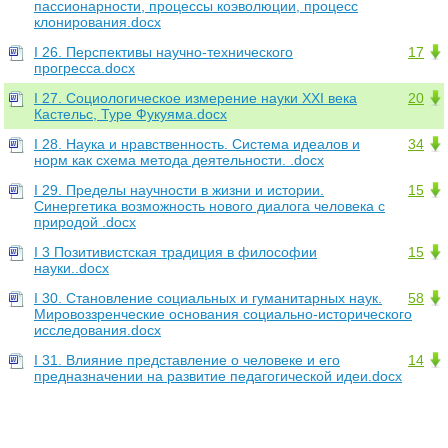
пассионарности, процессы коэволюции, процесс
клонирования.docx
I 26. Перспективы научно-технического
17
прогресса.docx
I 27. Социологическое измерение науки XXI века
20
Кастельс, Туре Фукуяма.docx
I 28. Наука и нравственность. Система идеалов и
34
норм как схема метода деятельности. .docx
I 29. Пределы научности в жизни и истории.
15
Синергетика возможность нового диалога человека с
природой .docx
I 3 Позитивистская традиция в философии
15
науки..docx
I 30. Становление социальных и гуманитарных наук.
58
Мировоззренческие основания социально-исторического
исследования.docx
I 31. Влияние представление о человеке и его
14
предназначении на развитие педагогической идеи.docx