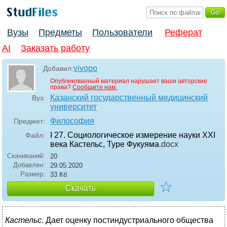
Вузы
Предметы
Пользователи
Реферат
AI
Заказать работу
vivopo
Добавил:
Опубликованный материал нарушает ваши авторские
права?
Сообщите нам.
Казанский государственный медицинский
Вуз:
университет
Философия
Предмет:
I 27. Социологическое измерение науки XXI
Файл:
века Кастельс, Туре Фукуяма
.docx
Скачиваний:
20
Добавлен:
29.05.2020
Размер:
33 Кб
☆
Скачать
Кастельс
. Дает оценку постиндустриального общества