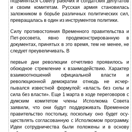
подчиняться Совету рабочих и солдатских депутатов
и своим комитетам. Русская ар­мия становилась
заложником в борьбе различных политичес­ких сил,
превращалась в один из инструментов политики.
Силу противостояния Временного правительства и
Пет-росовета, явно продемонстрированную в
документах, приня­тых в это время, тем не менее, не
следует преувеличивать. В
первые дни революции отчетливо проявилось и
обоюдное стрем­ление к взаимодействию. Характер
взаимоотношений офици­альной власти и
революционной демократии отнюдь не исчер­
пывался известной формулой: «власть без силы и
сила без власти». Еще 1 марта в ходе переговоров с
думским комитетом члены Исполкома Совета
заявили, что они будут поддерживать Временное
правительство постольку, поскольку оно будет осу­
ществлять согласованную с Исполкомом программу.
Идеи со­трудничества были положены и в основу