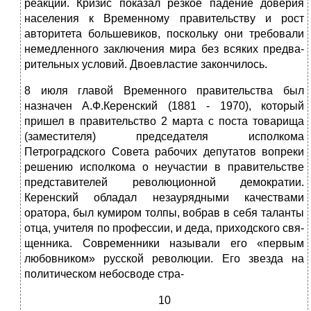
реакции. Кризис по­казал резкое падение доверия
населения к Временному прави­тельству и рост
авторитета большевиков, поскольку они требовали
немедленного заключения мира без всяких предва­
рительных условий. Двоевластие закончилось.
8 июля главой Временного правительства был
назначен А.Ф.Керенский (1881 - 1970), который
пришел в правитель­ство 2 марта с поста товарища
(заместителя) председателя ис­полкома
Петроградского Совета рабочих депутатов вопреки
решению исполкома о неучастии в правительстве
представите­лей революционной демократии.
Керенский обладал незауряд­ными качествами
оратора, был кумиром толпы, вобрав в себя таланты
отца, учителя по профессии, и деда, приходского свя­
щенника. Современники называли его «первым
любовником» русской революции. Его звезда на
политическом небосводе стра-
10