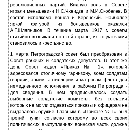
революционных партий. Вид­ную роль в Совете
играли меньшевики Н.С.Чхеидзе и М.И.С­кобелев. В
состав исполкома вошел и Керенский. Наиболее
яркой фигурой из большевиков оказался
А.Г.Шляпников. В течение марта 1917 г. советы
стихийно возникали по всей стране, их создателями
становилось и крестьянство.
1 марта Петроградский совет был преобразован в
Совет рабочих и солдатских депутатов. В этот же
день Совет издал «Приказ № 1», который
адресовался столичному гарнизону, всем солдатам
гвардии, армии, артиллерии и матросам флота для
немедленного исполнения, а рабочим Петрограда -
для сведения. В нем предписывалось создать
выборные солдатские комитеты, без согласия
которых не могли отдаваться приказы и офицерам не
выдавалось оружие. Главным в «Приказе № 1» был
третий пункт, согласно которому во всех своих
политичес­ких выступлениях воинская часть должна