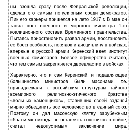
ны взошла сразу после Февральской революции,
сделав его самым популярным среди демократов.
Пик его карьеры при­шелся на лето 1917 г. В мае он
занял пост военного и морского министра 1-го
коалиционного состава Временного правитель­ства.
Пытаясь приостановить развал армии, восстановить
ее боеспособность, порядок и дисциплину в войсках,
впервые в русской армии Керенский ввел институт
военных комиссаров. Боевое офицерство считало,
что тем самым закрепляется дво­евластие в войсках.
Характерно, что и сам Керенский, и подавляющее
боль­шинство министров были масонами, т.е.
принадлежали к рос­сийским структурам тайного
всемирного религиозно-этичес­кого братства
«вольных каменщиков», ставивших своей задачей
мирно объединить все человечество в единый союз.
Поэтому он дал масонскую клятву зарубежным
«братьям» никогда не ос­тавлять союзников в войне,
считал недопустимым заключение мира.