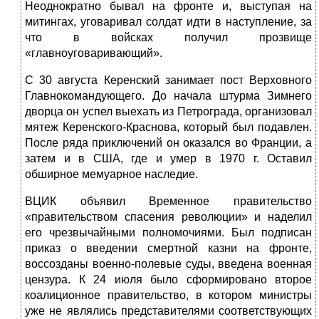
Неоднократно бывал на фронте и, выступая на
митин­гах, уговаривал солдат идти в наступление, за
что в войсках получил прозвище
«главноуговаривающий».
С 30 августа Керенский занимает пост Верховного
Главно­командующего. До начала штурма Зимнего
дворца он успел выехать из Петрограда, организовал
мятеж Керенского-Крас­нова, который был подавлен.
После ряда приключений он ока­зался во Франции, а
затем и в США, где и умер в 1970 г. Оста­вил
обширное мемуарное наследие.
ВЦИК объявил Временное правительство
«правительством спасения революции» и наделил
его чрезвычайными полномо­чиями. Был подписан
приказ о введении смертной казни на фронте,
воссозданы военно-полевые суды, введена военная
цензура. К 24 июля было сформировано второе
коалиционное правительство, в котором министры
уже не являлись пред­ставителями соответствующих