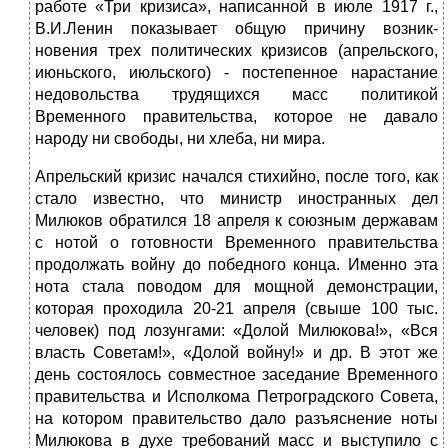
работе «Три кризиса», написанной в июле 1917 г.,
В.И.Ленин показывает общую причину возник­
новения трех политических кризисов (апрельского,
июньско­го, июльского) - постепенное нарастание
недовольства тру­дящихся масс политикой
Временного правительства, которое не давало
народу ни свободы, ни хлеба, ни мира.
Апрельский кризис начался стихийно, после того, как
стало известно, что министр иностранных дел
Милюков обратился 18 апреля к союзным державам
с нотой о готовности Времен­ного правительства
продолжать войну до победного конца. Имен­но эта
нота стала поводом для мощной демонстрации,
которая проходила 20-21 апреля (свыше 100 тыс.
человек) под лозунга­ми: «Долой Милюкова!», «Вся
власть Советам!», «Долой вой­ну!» и др. В этот же
день состоялось совместное заседание Вре­менного
правительства и Исполкома Петроградского Совета,
на котором правительство дало разъяснение ноты
Милюкова в духе требований масс и выступило с