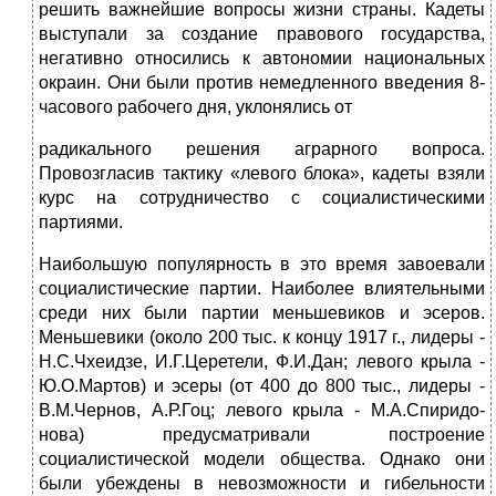
решить важнейшие вопросы жизни страны. Кадеты
выступали за создание правового государства,
негативно относились к автономии национальных
окраин. Они были против немедленного введения 8-
часового рабочего дня, уклонялись от
радикального решения аграрного вопроса.
Провозгласив тактику «левого блока», кадеты взяли
курс на сотрудничество с социали­стическими
партиями.
Наибольшую популярность в это время завоевали
со­циалистические партии. Наиболее влиятельными
среди них были партии меньшевиков и эсеров.
Меньшевики (около 200 тыс. к концу 1917 г., лидеры -
Н.С.Чхеидзе, И.Г.Церетели, Ф.И.Дан; левого крыла -
Ю.О.Мартов) и эсеры (от 400 до 800 тыс., лидеры -
В.М.Чернов, А.Р.Гоц; левого крыла - М.А.Спиридо­
нова) предусматривали построение
социалистической модели общества. Однако они
были убеждены в невозможности и ги­бельности