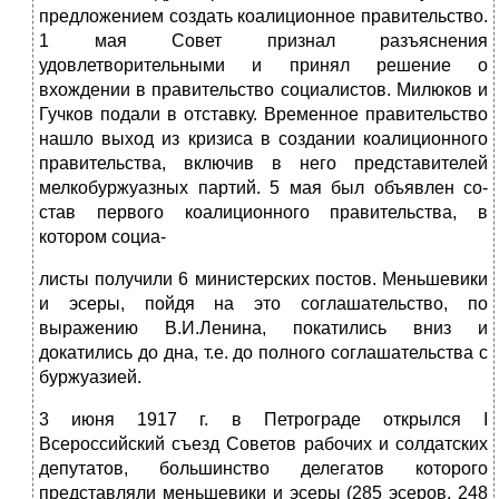
предложением создать коалиционное правительство.
1 мая Совет признал разъясне­ния
удовлетворительными и принял решение о
вхождении в правительство социалистов. Милюков и
Гучков подали в от­ставку. Временное правительство
нашло выход из кризиса в создании коалиционного
правительства, включив в него пред­ставителей
мелкобуржуазных партий. 5 мая был объявлен со­
став первого коалиционного правительства, в
котором социа-
листы получили 6 министерских постов. Меньшевики
и эсеры, пойдя на это соглашательство, по
выражению В.И.Ленина, покатились вниз и
докатились до дна, т.е. до полного соглаша­тельства с
буржуазией.
3 июня 1917 г. в Петрограде открылся I
Всероссийский съезд Советов рабочих и солдатских
депутатов, большинство делега­тов которого
представляли меньшевики и эсеры (285 эсеров, 248