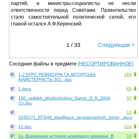
партий, и министры-социа­листы не несли
ответственности перед Советами. Правитель­ство
стало самостоятельной политической силой, его
главой остался А.Ф.Керенский.
1 / 33
Следующая >
Соседние файлы в предмете
[НЕСОРТИРОВАННОЕ]
1-2 КУРС РЕЖИСУРА ТА АКТОРСЬКА
169
МАЙСТЕРНІСТЬ 201...doc
1.docx
69
100_velikikh_khudozhnikov_Samin_D_K_2004
97
(1).doc
13
1035271_EFD49_klasifikacii_genealogichnih_dzher...docx
12.doc
224
1ч. Всемирная история новейшего времени. В
10