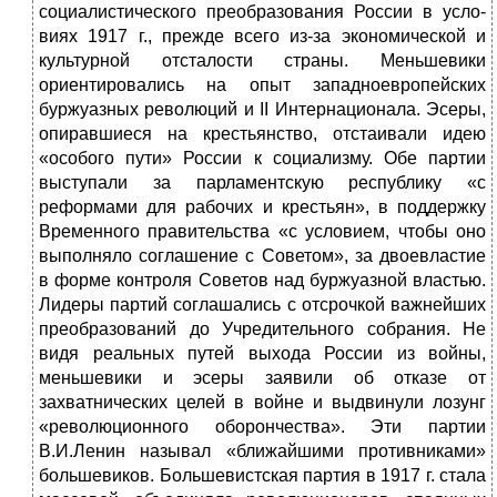
социалистического преобразования России в усло­
виях 1917 г., прежде всего из-за экономической и
культурной отсталости страны. Меньшевики
ориентировались на опыт за­падноевропейских
буржуазных революций и II Интернациона­ла. Эсеры,
опиравшиеся на крестьянство, отстаивали идею
«осо­бого пути» России к социализму. Обе партии
выступали за парламентскую республику «с
реформами для рабочих и крес­тьян», в поддержку
Временного правительства «с условием, чтобы оно
выполняло соглашение с Советом», за двоевластие
в форме контроля Советов над буржуазной властью.
Лидеры партий соглашались с отсрочкой важнейших
преобразований до Учредительного собрания. Не
видя реальных путей выхода России из войны,
меньшевики и эсеры заявили об отказе от
захватнических целей в войне и выдвинули лозунг
«революци­онного оборончества». Эти партии
В.И.Ленин называл «бли­жайшими противниками»
большевиков. Большевистская партия в 1917 г. стала