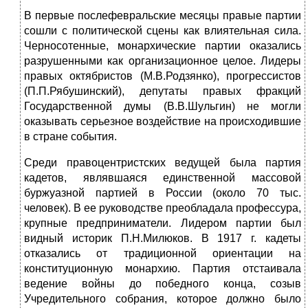
В первые послефевральские месяцы правые партии
сошли с политической сцены как влиятельная сила.
Черносотенные, монархические партии оказались
разрушенными как организа­ционное целое. Лидеры
правых октябристов (М.В.Родзянко), прогрессистов
(П.П.Рябушинский), депутаты правых фракций
Государственной думы (В.В.Шульгин) не могли
оказывать се­рьезное воздействие на происходившие
в стране события.
Среди правоцентристских ведущей была партия
кадетов, яв­лявшаяся единственной массовой
буржуазной партией в России (около 70 тыс.
человек). В ее руководстве преобладала профессура,
крупные предприниматели. Лидером партии был
видный историк П.Н.Милюков. В 1917 г. кадеты
отказались от традиционной ори­ентации на
конституционную монархию. Партия отстаивала
веде­ние войны до победного конца, созыв
Учредительного собрания, которое должно было