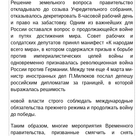
Решение земельного вопроса правительство
откладывало до созыва Учредительного собрания,
отказывалось декретиро­вать 8-часовой рабочий день
и право на забастовку. Одним из важнейших для
России оставался вопрос о продолжающейся войне
и путях достижения мира. Совет рабочих и
солдатских депутатов принял манифест «К народам
всего мира», в кото­ром содержался призыв к борьбе
против империалистических целей войны и
одновременно признавалась революционная война
России против Германии. Между тем еще 4 марта ми­
нистр иностранных дел П.Милюков послал депешу
российс­ким дипломатам за границей, в которой
выражалась решимость
новой власти строго соблюдать международные
обязательства прежнего режима и продолжать войну
до победы.
Таким образом, многие мероприятия Временного
прави­тельства, призванные смягчить и снять