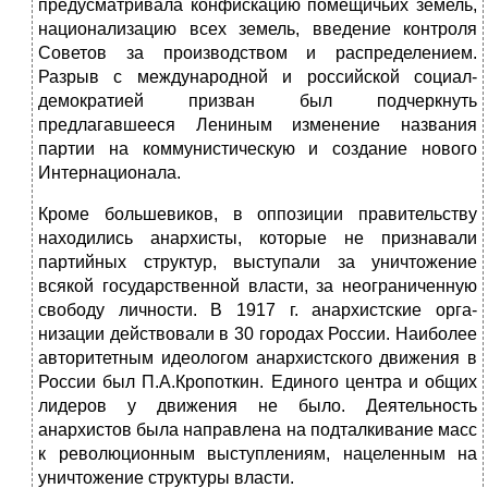
предус­матривала конфискацию помещичьих земель,
национализацию всех земель, введение контроля
Советов за производством и распределением.
Разрыв с международной и российской соци­ал-
демократией призван был подчеркнуть
предлагавшееся Ле­ниным изменение названия
партии на коммунистическую и создание нового
Интернационала.
Кроме большевиков, в оппозиции правительству
находи­лись анархисты, которые не признавали
партийных структур, выступали за уничтожение
всякой государственной власти, за неограниченную
свободу личности. В 1917 г. анархистские орга­
низации действовали в 30 городах России. Наиболее
авторитет­ным идеологом анархистского движения в
России был П.А.Кро­поткин. Единого центра и общих
лидеров у движения не было. Деятельность
анархистов была направлена на подталкивание масс
к революционным выступлениям, нацеленным на
унич­тожение структуры власти.