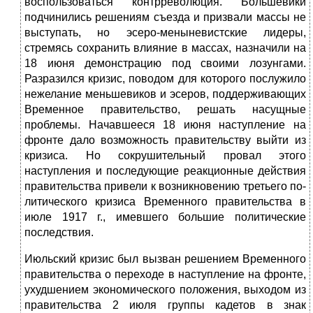
воспользоваться контр­революция. Большевики
подчинились решениям съезда и при­звали массы не
выступать, но эсеро-меныневистские лидеры,
стремясь сохранить влияние в массах, назначили на
18 июня демонстрацию под своими лозунгами.
Разразился кризис, пово­дом для которого послужило
нежелание меньшевиков и эсеров, поддерживающих
Временное правительство, решать насущные
проблемы. Начавшееся 18 июня наступление на
фронте дало возможность правительству выйти из
кризиса. Но сокрушитель­ный провал этого
наступления и последующие реакционные действия
правительства привели к возникновению третьего по­
литического кризиса Временного правительства в
июле 1917 г., имевшего большие политические
последствия.
Июльский кризис был вызван решением Временного
пра­вительства о переходе в наступление на фронте,
ухудшением экономического положения, выходом из
правительства 2 июля группы кадетов в знак