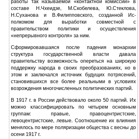
работы так называе­мой «контактной комиссии» в
составе Н.Чхеидзе, М.Скобелева, Ю.Стеклова,
Н.Суханова и В.Филипповского, созданной Ис­
полкомом для выработки совместной с
правительством поли­тики и осуществления
«непрерывного контроля» за ним.
Сформировавшаяся после падения монархии
структура государственной власти давала
правительству возможность опе­реться на широкую
поддержку народа в своих преобразовани­ях, но в
этом и заключался источник будущих потрясений,
становившихся все более реальными в условиях
возрождения многочисленных политических партий.
В 1917 г. в России действовало около 50 партий. Их
можно классифицировать по четырем основным
группам: правые, пра­воцентристские,
левоцентристские, левые. Соотношение их влияния
менялось по мере поляризации общества с весны до
осени 1917 г.