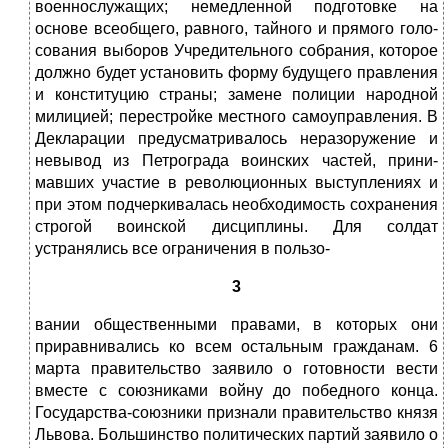
военнослужащих; немедленной подго­товке на
основе всеобщего, равного, тайного и прямого голо­
сования выборов Учредительного собрания, которое
должно будет установить форму будущего правления
и конституцию страны; замене полиции народной
милицией; перестройке ме­стного самоуправления. В
Декларации предусматривалось нера­зоружение и
невывод из Петрограда воинских частей, прини­
мавших участие в революционных выступлениях и
при этом подчеркивалась необходимость сохранения
строгой воинской дисциплины. Для солдат
устранялись все ограничения в пользо-
3
вании общественными правами, в которых они
приравнива­лись ко всем остальным гражданам. 6
марта правительство зая­вило о готовности вести
вместе с союзниками войну до побед­ного конца.
Государства-союзники признали правительство князя
Львова. Большинство политических партий заявило о