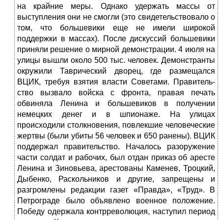
на крайние меры. Однако удер­жать массы от
выступления они не смогли (это свидетельство­вало о
том, что большевики еще не имели широкой
поддержки в массах). После дискуссий большевики
приняли решение о мирной демонстрации. 4 июля на
улицы вышли около 500 тыс. человек. Демонстранты
окружили Таврический дворец, где раз­мещался
ВЦИК, требуя взятия власти Советами. Правитель­
ство вызвало войска с фронта, правая печать
обвиняла Ленина и большевиков в получении
немецких денег и в шпионаже. На улицах
происходили столкновения, повлекшие человеческие
жертвы (были убиты 56 человек и 650 ранены). ВЦИК
поддер­жал правительство. Началось разоружение
части солдат и рабо­чих, был отдан приказ об аресте
Ленина и Зиновьева, аресто­ваны Каменев, Троцкий,
Дыбенко, Раскольников и другие, запрещены и
разгромлены редакции газет «Правда», «Труд». В
Петрограде было объявлено военное положение.
Победу одер­жала контрреволюция, наступил период