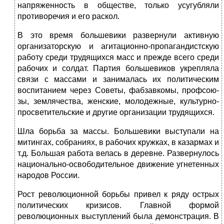
напряженность в обще­стве, только усугубляли
противоречия и его раскол.
В это время большевики развернули активную
организа­торскую и агитационно-пропагандистскую
работу среди трудя­щихся масс и прежде всего среди
рабочих и солдат. Партия большевиков укрепляла
связи с массами и занималась их поли­тическим
воспитанием через Советы, фабзавкомы, профсою­
зы, землячества, женские, молодежные, культурно-
просвети­тельские и другие организации трудящихся.
Шла борьба за массы. Большевики выступали на
митин­гах, собраниях, в рабочих кружках, в казармах и
т.д. Большая работа велась в деревне. Развернулось
национально-освободи­тельное движение угнетенных
народов России.
Рост революционной борьбы привел к ряду острых
поли­тических кризисов. Главной формой
революционных выступле­ний была демонстрация. В