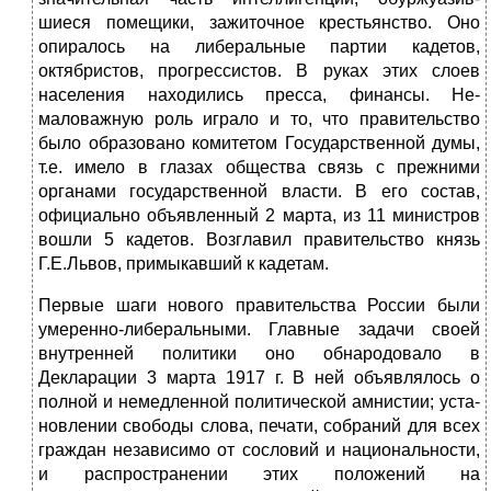
шиеся помещики, зажиточное крестьянство. Оно
опиралось на либеральные партии кадетов,
октябристов, прогрессистов. В руках этих слоев
населения находились пресса, финансы. Не­
маловажную роль играло и то, что правительство
было образо­вано комитетом Государственной думы,
т.е. имело в глазах об­щества связь с прежними
органами государственной власти. В его состав,
официально объявленный 2 марта, из 11 министров
вошли 5 кадетов. Возглавил правительство князь
Г.Е.Львов, при­мыкавший к кадетам.
Первые шаги нового правительства России были
умерен­но-либеральными. Главные задачи своей
внутренней политики оно обнародовало в
Декларации 3 марта 1917 г. В ней объявля­лось о
полной и немедленной политической амнистии; уста­
новлении свободы слова, печати, собраний для всех
граждан независимо от сословий и национальности,
и распростране­нии этих положений на