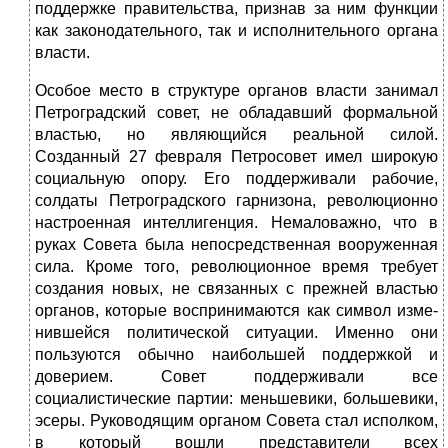
поддержке правительства, признав за ним функции
как зако­нодательного, так и исполнительного органа
власти.
Особое место в структуре органов власти занимал
Петрог­радский совет, не обладавший формальной
властью, но явля­ющийся реальной силой.
Созданный 27 февраля Петросовет имел широкую
социальную опору. Его поддерживали рабочие,
солдаты Петроградского гарнизона, революционно
настроен­ная интеллигенция. Немаловажно, что в
руках Совета была не­посредственная вооруженная
сила. Кроме того, революцион­ное время требует
создания новых, не связанных с прежней властью
органов, которые воспринимаются как символ изме­
нившейся политической ситуации. Именно они
пользуются обычно наибольшей поддержкой и
доверием. Совет поддержи­вали все
социалистические партии: меньшевики, большевики,
эсеры. Руководящим органом Совета стал исполком,
в кото­рый вошли представители всех