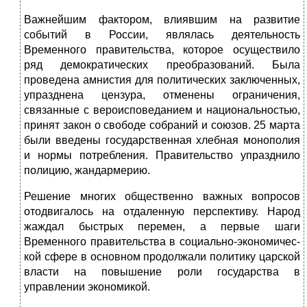
Важнейшим фактором, влиявшим на развитие
событий в России, являлась деятельность
Временного правительства, ко­торое осуществило
ряд демократических преобразований. Была
проведена амнистия для политических заключенных,
упразд­нена цензура, отменены ограничения,
связанные с вероиспо­веданием и национальностью,
принят закон о свободе собра­ний и союзов. 25 марта
были введены государственная хлебная монополия
и нормы потребления. Правительство упразднило
полицию, жандармерию.
Решение многих общественно важных вопросов
отодвигалось на отдаленную перспективу. Народ
жаждал быстрых перемен, а первые шаги
Временного правительства в социально-экономичес­
кой сфере в основном продолжали политику царской
власти на повышение роли государства в
управлении экономикой.