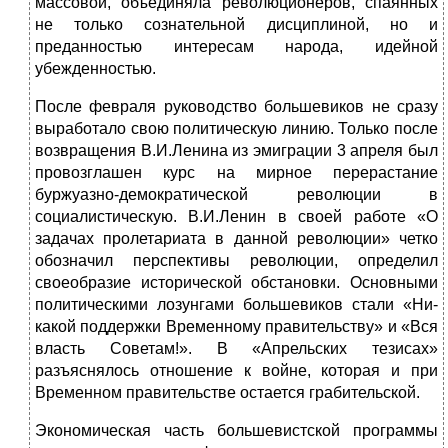
массовой, объединяла революционеров, спаян­ных
не только сознательной дисциплиной, но и
преданностью интересам народа, идейной
убежденностью.
После февраля руководство большевиков не сразу
выра­ботало свою политическую линию. Только после
возвращения В.И.Ленина из эмиграции 3 апреля был
провозглашен курс на мирное перерастание
буржуазно-демократической революции в
социалистическую. В.И.Ленин в своей работе «О
задачах про­летариата в данной революции» четко
обозначил перспективы революции, определил
своеобразие исторической обстановки. Основными
политическими лозунгами большевиков стали «Ни­
какой поддержки Временному правительству» и «Вся
власть Советам!». В «Апрельских тезисах»
разъяснялось отношение к войне, которая и при
Временном правительстве остается гра­бительской.
Экономическая часть большевистской программы