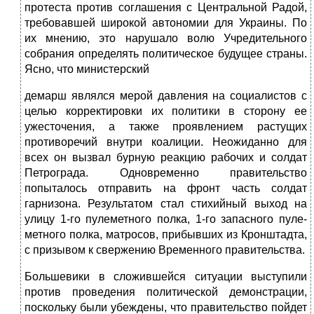
протеста против соглашения с Централь­ной Радой,
требовавшей широкой автономии для Украины. По
их мнению, это нарушало волю Учредительного
собрания опре­делять политическое будущее страны.
Ясно, что министерский
демарш являлся мерой давления на социалистов с
целью кор­ректировки их политики в сторону ее
ужесточения, а также про­явлением растущих
противоречий внутри коалиции. Неожидан­но для
всех он вызвал бурную реакцию рабочих и солдат
Петрограда. Одновременно правительство
попыталось отправить на фронт часть солдат
гарнизона. Результатом стал стихийный выход на
улицу 1-го пулеметного полка, 1-го запасного пуле­
метного полка, матросов, прибывших из Кронштадта,
с призы­вом к свержению Временного правительства.
Большевики в сложившейся ситуации выступили
против проведения политической демонстрации,
поскольку были убеж­дены, что правительство пойдет