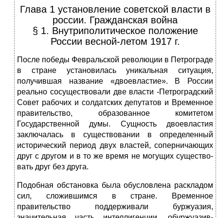
Глава 1 установление советской власти в
россии. Гражданская война
§ 1. Внутриполитическое положение
России весной-летом 1917 г.
После победы Февральской революции в Петрограде
в стра­не установилась уникальная ситуация,
получившая название «двоевластие». В России
реально сосуществовали две власти -Петроградский
Совет рабочих и солдатских депутатов и Вре­менное
правительство, образованное комитетом
Государствен­ной думы. Сущность двоевластия
заключалась в существовании в определенный
исторический период двух властей, соперни­чающих
друг с другом и в то же время не могущих существо­
вать друг без друга.
Подобная обстановка была обусловлена раскладом
сил, сложившимся в стране. Временное
правительство поддержива­ли буржуазия,
значительная часть интеллигенции, обуржуазив­