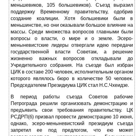
меньшевиков, 105 большевиков). Съезд выразил
поддержку Временному правительству, одобрив
создание коалиции. Хотя большевики были в
меньшинстве, но они оказывали большое влияние на
массы. Среди множества вопросов главными были
вопросы о власти, о мире и о земле. Эсеро-
меныневистские лидеры отвергали идею передачи
государственной власти Со­ветам, а решение
жизненно важных вопросов откладывали до
Учредительного собрания. На съезде был избран
ЦИК в соста­ве 200 человек, исполнительным органом
которого являлось бюро в количестве 50 человек.
Председателем Президиума ЦИК стал Н.С.Чхеидзе.
В период работы съезда Советов рабочие
Петрограда реши­ли организовать демонстрацию и
предъявить свои требования правительству. ЦК
РСДРП(б) призвал провести демонстрацию 10 июня,
однако, эсеро-меныневистский президиум съезда
зап­ретил ее под предлогом, что ею может