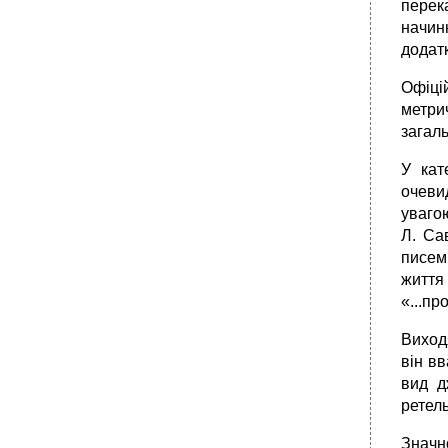
перек
начин
додатк
Офіцій
метри
загаль
У кат
очевид
увагою
Л. Са
писемн
життя
«...п
Виходя
він в
вид д
ретель
Значно