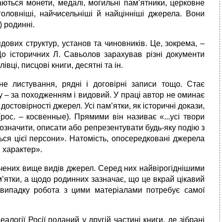
аються монети, медалі, могильні пам’ятники, церковне
головніші, найчисельніші й найцінніші джерела. Вони
) родинні.
дових структур, установ та чиновників. Це, зокрема, –
 До історичних Л. Савьолов зарахував різні документи
вці, писцові книги, десятні та ін.
тне листування, рядні і договірні записи тощо. Стає
лу – за походженням і видовий. У праці автор не оминає
достовірності джерел. Усі пам’ятки, як історичні докази,
(рос. – косвенные). Прямими він називає «...усі твори
означити, описати або репрезентувати будь-яку подію з
ться цієї персони». Натомість, опосередковані джерела
 характер».
значених вище видів джерел. Серед них найвірогіднішими
м’ятки, а щодо родинних зазначає, що це вкрай цікавий
випадку робота з цими матеріалами потребує самої
логії Росії поданий у другій частині книги, де зібрані