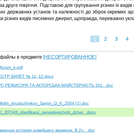
 за друге півріччя. Підставою для групування різних їх виді
ших державних установ та належності до збірок окремих арх
и різних видів писемних джерел, щоправда, переважно укладе
1
2
3
4
 файлы в предмете
[НЕСОРТИРОВАННОЕ]
forum_k.pdf
СТР. БИЛЕТ № 11, 12.docx
УРС РЕЖИСУРА ТА АКТОРСЬКА МАЙСТЕРНІСТЬ 201...doc
likikh_khudozhnikov_Samin_D_K_2004 (1).doc
_EFD49_klasifikacii_genealogichnih_dzher...docx
емирная история новейшего времени. В 2ч....doc