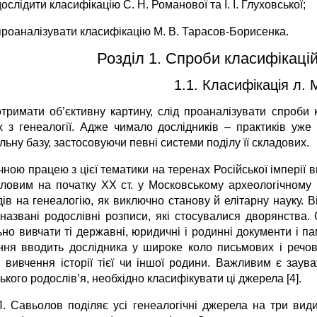
дослідити класифікацію С. Н. Романової та І. І. Глуховської;
проаналізувати класифікацію М. В. Тарасов-Борисенка.
Розділ 1. Спроби класифікаці
1.1. Класифікація л.
тримати об’єктивну картину, слід проаналізувати спроби к
х з генеалогії. Адже чимало дослідників – практиків уж
ьну базу, застосовуючи певні системи поділу її складових.
ною працею з цієї тематики на теренах Російської імперії 
ловим на початку ХХ ст. у Московському археологічному 
дів на генеалогію, як виключно станову й елітарну науку. 
 названі родослівні розписи, які стосувалися дворянства.
но вивчати ті державні, юридичні і родинні документи і па
ння вводить дослідника у широке коло письмових і речо
і вивчення історії тієї чи іншої родини. Важливим є за
ького родослів’я, необхідно класифікувати ці джерела [4].
Л. Савьолов поділяє усі генеалогічні джерела на три види: