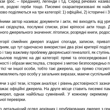
ази (рос. – предания), легенди і т.д. Серед речових назив
ня, родові герби тощо. Писемні охарактеризовані як най
ово поділяються на три категорії: 1) офіційні, 2) історичні і 3
ними автор називає документи і акти, які виходять від уря
чні свідоцтва, послужні списки, різні кріпосні акти тощо.
ного джерельного значення: літописи, розрядні книги, родослі
егорії сімейних джерел згадані спогади, записки, прива
ним, що тут одночасно використані два різні критерії поді
 і таку важливу проблему дворянської генеалогії, як ступінь 
вьолов поділяє на дві категорії: прямі та опосередковані 
ості і образи мистецтва, створені з метою безпосередньо п
 тієї чи іншої особи, тобто такі джерела, що прямо стосую
ромовляють про особу у загальних виразах, маючи суспільний
чи з цієї тези, історик аналізує і рівень достовірності за
важає офіційні джерела. На друге місце ставить писемні па
жерел, однак найбільш сумнівний. У кожному окремому 
ної перевірки.
 детальніший огляд архівних і опублікованих джерел з генеа