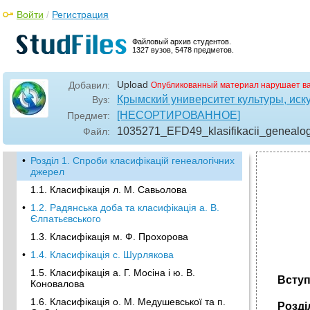
Войти
/
Регистрация
Файловый архив студентов.
1327 вузов, 5478 предметов.
Upload
Добавил:
Опубликованный материал нарушает в
Крымский университет культуры, иску
Вуз:
[НЕСОРТИРОВАННОЕ]
Предмет:
1035271_EFD49_klasifikacii_genealog
Файл:
•
Розділ 1. Спроби класифікацій генеалогічних
джерел
1.1. Класифікація л. М. Савьолова
•
1.2. Радянська доба та класифікація а. В.
Єлпатьєвського
1.3. Класифікація м. Ф. Прохорова
•
1.4. Класифікація с. Шурлякова
1.5. Класифікація а. Г. Мосіна і ю. В.
Всту
Коновалова
1.6. Класифікація о. М. Медушевської та п.
Розді