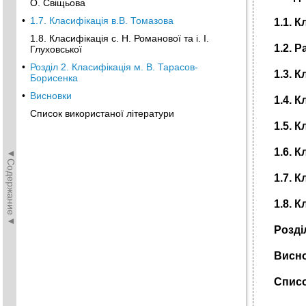
О. Свіщьова
•
1.7. Класифікація в.В. Томазова
1.1. 
1.8. Класифікація с. Н. Романової та і. І.
1.2. 
Глуховської
•
Розділ 2. Класифікація м. В. Тарасов-
1.3. 
Борисенка
•
Висновки
1.4. 
Список використаної літератури
1.5. 
1.6. 
◄Содержание◄
1.7. 
1.8. К
Розді
Висн
Списо