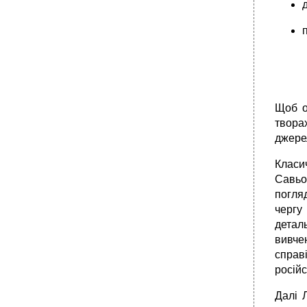
Щоб о
твора
джерел
Класич
Савьо
погля
чергу
деталь
вивче
справ
російс
Далі 