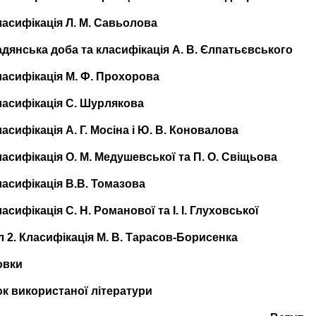
Класифікація Л. М. Савьолова
Радянська доба та класифікація А. В. Єлпатьєвського
Класифікація М. Ф. Прохорова
Класифікація С. Шурлякова
Класифікація А. Г. Мосіна і Ю. В. Коновалова
Класифікація О. М. Медушевської
та П. О. Свіщьова
Класифікація В.В. Томазова
ласифікація С. Н. Романової та І. І. Глуховської
л 2. Класифікація М. В. Тарасов-Борисенка
овки
к використаної літератури