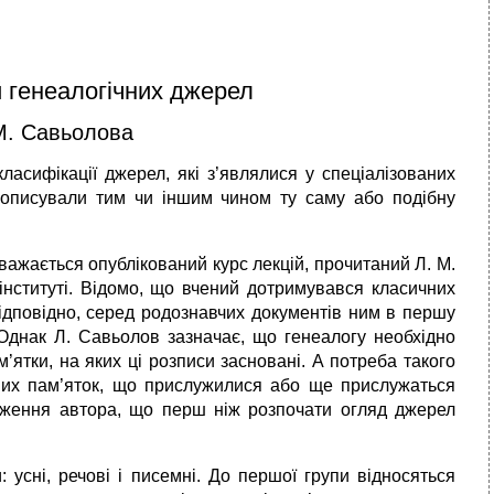
й генеалогічних джерел
 М. Савьолова
ласифікації джерел, які з’являлися у спеціалізованих
е описували тим чи іншим чином ту саму або подібну
вважається опублікований курс лекцій, прочитаний Л. М.
інституті. Відомо, що вчений дотримувався класичних
Відповідно, серед родознавчих документів ним в першу
 Однак Л. Савьолов зазначає, що генеалогу необхідно
м’ятки, на яких ці розписи засновані. А потреба такого
вих пам’яток, що прислужилися або ще прислужаться
уваження автора, що перш ніж розпочати огляд джерел
 усні, речові і писемні. До першої групи відносяться