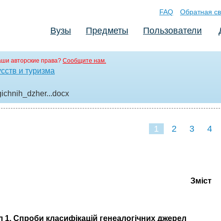
FAQ
Обратная св
Вузы
Предметы
Пользователи
аши авторские права?
Сообщите нам.
сств и туризма
ichnih_dzher..
.docx
1
2
3
4
Зміст
п
л 1. Спроби класифікацій генеалогічних джерел