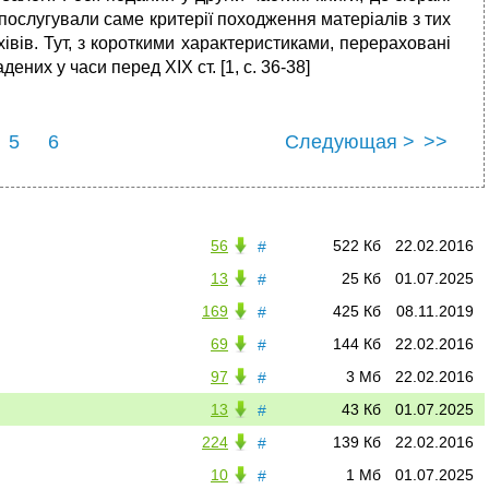
в послугували саме критерії походження матеріалів з тих
івів. Тут, з короткими характеристиками, перераховані
них у часи перед ХІХ ст. [1, c. 36-38]
5
6
Следующая >
>>
56
522 Кб
22.02.2016
#
13
25 Кб
01.07.2025
#
169
425 Кб
08.11.2019
#
69
144 Кб
22.02.2016
#
97
3 Мб
22.02.2016
#
13
43 Кб
01.07.2025
#
224
139 Кб
22.02.2016
#
10
1 Мб
01.07.2025
#