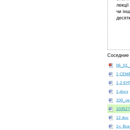
лекції
чи ін
десятк
Соседние
06_01_
1 СЕМЕ
1-2 К
1.docx
100_ve
1035271
12.doc
1ч. Вс