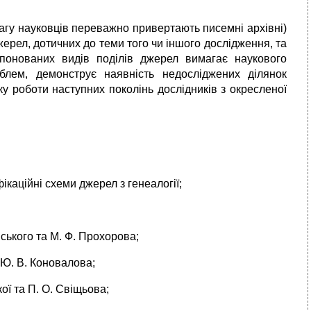
вагу науковців переважно привертають писемні архівні)
джерел, дотичних до теми того чи іншого дослідження, та
опонованих видів поділів джерел вимагає наукового
лем, демонструє наявність недосліджених ділянок
у роботи наступних поколінь дослідників з окресленої
ікаційні схеми джерел з генеалогії;
ського та М. Ф. Прохорова;
 Ю. В. Коновалова;
ої та П. О. Свіщьова;