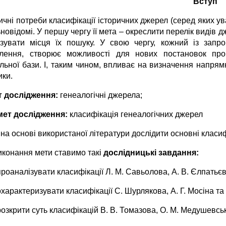
Вступ
ичні потреби класифікації історичних джерел (серед яких у
новідомі. У першу чергу її мета – окреслити перелік видів 
ізувати місця їх пошуку. У свою чергу, кожний із запр
лення, створює можливості для нових постановок проб
льної бази. І, таким чином, впливає на визначення напрямк
ики.
т дослідження:
генеалогічні джерела;
ет дослідження:
класифікація генеалогічних джерел
на основі використаної літератури дослідити основні класиф
иконання мети ставимо такі
дослідницькі завдання:
проаналізувати класифікації Л. М. Савьолова, А. В. Єлпатьєв
охарактеризувати класифікації С. Шурлякова, А. Г. Мосіна та
розкрити суть класифікацій В. В. Томазова, О. М. Медушевськ