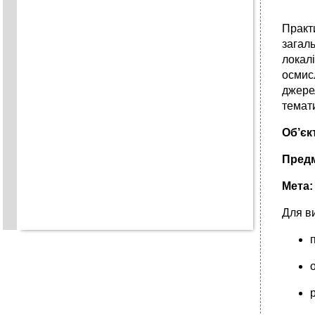
Практ
загаль
локал
осмис
джере
темат
Об’єк
Предм
Мета:
Для в