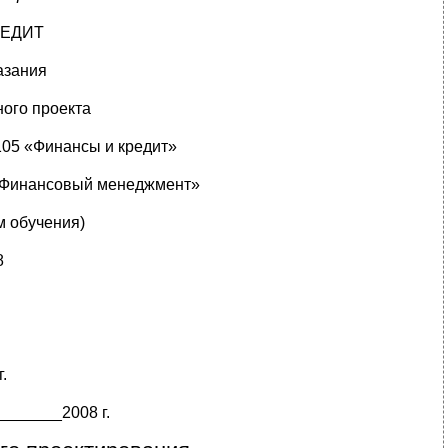
РЕДИТ
азания
ого проекта
105 «Финансы и кредит»
 «Финансовый менеджмент»
м обучения)
8
г.
_______2008 г.