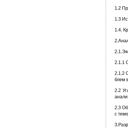
1.2 П
1.3 И
1.4. 
2.Ана
2.1.Э
2.1.1
2.1.2
блем 
2.2 У
анали
2.3 О
с тем
3.Раз