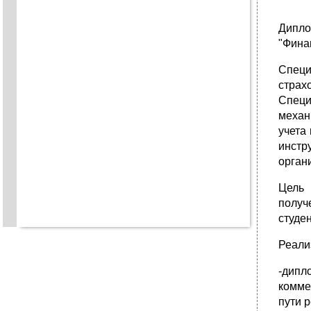
Дипло
"Фина
Специ
страх
Специ
механ
учета
инстр
органи
Цель 
получ
студен
Реали
-дипл
комме
пути 