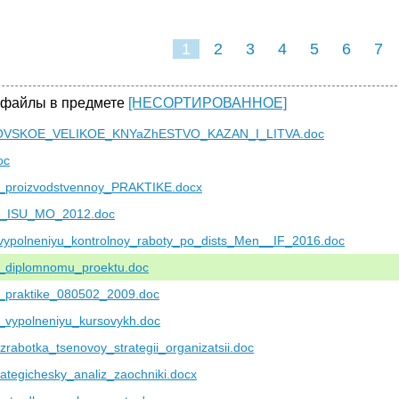
1
2
3
4
5
6
7
 файлы в предмете
[НЕСОРТИРОВАННОЕ]
VSKOE_VELIKOE_KNYaZhESTVO_KAZAN_I_LITVA.doc
oc
proizvodstvennoy_PRAKTIKE.docx
_ISU_MO_2012.doc
ypolneniyu_kontrolnoy_raboty_po_dists_Men__IF_2016.doc
diplomnomu_proektu.doc
praktike_080502_2009.doc
vypolneniyu_kursovykh.doc
abotka_tsenovoy_strategii_organizatsii.doc
ategichesky_analiz_zaochniki.docx