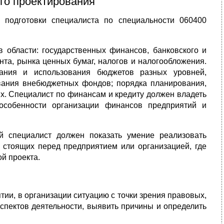
го проектирования
подго­товки специалиста по специальности 060400
 об­ласти: государственных финансов, банковского и
нта, рынка ценных бумаг, налогов и налогообложения.
вания и использования бюджетов разных уровней,
вания внебюджетных фондов; порядка планирования,
иях. Специалист по финансам и кредиту должен владеть
со­бенности организации финансов предприятий и
й спе­циалист должен показать умение реализовать
 стоящих перед предприятием или орга­низацией, где
ой проекта.
ии, в организации ситуацию с точки зрения правовых,
аспектов деятельности, выявить причины и определить