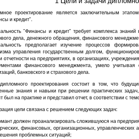
1 Цели и задачи дипломно
мное проектирование является заключительным этапом 
нсы и кредит".
альность "Финансы и кредит" требует комплекса знаний в
ового дела, денеж­ного обращения, финансового менеджме
альность предполагает изучение процессов формиро
изма управления государственным долгом, функциониро
 и отчетности на предприятиях, в ор­ганизациях, учрежден
ументами финансового менеджмента, умело учитывая о
заций, банковского и страхового дела.
дипломного проектирования состоит в том, что будущи
енные знания и навыки при решении практических задач,
т был на практике и представил отчет, в соответствии с тем
зация цели связана с решением следующих задач:
омант должен проанализировать сложившуюся на предприят
рческих, финан­совых, организационных, управленческих 
решения проблемных ситуаций;