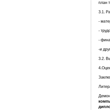
план 
3.1. 
- мат
- тру
- фин
-и др
3.2. 
4.Оце
Заклю
Литер
Демон
компь
дипло