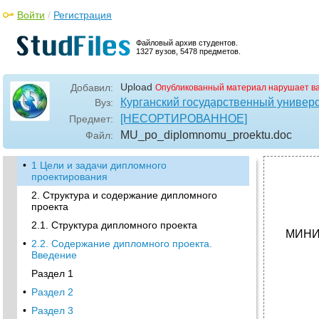
Войти
/
Регистрация
Файловый архив студентов.
1327 вузов, 5478 предметов.
Upload
Добавил:
Опубликованный материал нарушает в
Курганский государственный универ
Вуз:
[НЕСОРТИРОВАННОЕ]
Предмет:
MU_po_diplomnomu_proektu
.doc
Файл:
•
1 Цели и задачи дипломного
проектирования
2. Структура и содержание дипломного
проекта
2.1. Структура дипломного проекта
МИНИ
•
2.2. Содержание дипломного проекта.
Введение
Раздел 1
•
Раздел 2
•
Раздел 3