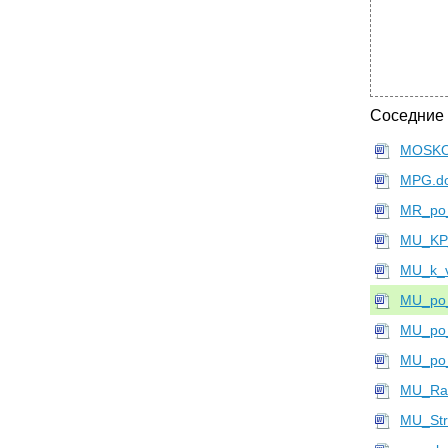
Соседние
MOSKO
MPG.d
MR_po_
MU_KP
MU_k_v
MU_po_
MU_po_
MU_po_
MU_Razr
MU_Str