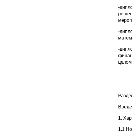
-дипл
решен
мероп
-дипл
матем
-дипл
финан
целом
Разде
Введе
1. Ха
1.1 Н