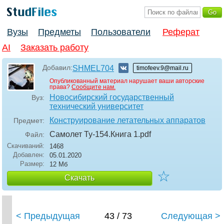
Вузы
Предметы
Пользователи
Реферат
AI
Заказать работу
Добавил:
SHMEL704
timofeev.9@mail.ru
Опубликованный материал нарушает ваши авторские
права?
Сообщите нам.
Новосибирский государственный
Вуз:
технический университет
Конструирование летательных аппаратов
Предмет:
Самолет Ту-154.Книга 1
.pdf
Файл:
Скачиваний:
1468
Добавлен:
05.01.2020
Размер:
12 Мб
☆
Скачать
< Предыдущая
43 / 73
Следующая >