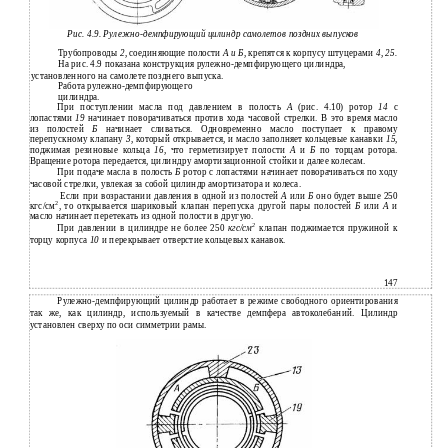
Рис. 4.9. Рулежно-демпфирующий цилиндр самолетов поздних выпусков
Трубопроводы
2,
соединяющие полости
А и Б,
крепятся к корпусу штуцерами
4, 25.
На рис. 4.9 показана конструкция рулежно-демпфирующего цилиндра,
установленного на самолете позднего выпуска.
Работа рулежно-демпфирующего
цилиндра.
При поступлении масла под давлением в полость
А
(рис. 4.10) ротор
14
с
лопастями
19
начинает поворачиваться против хода часовой стрелки. В это время масло
из полостей
Б
начинает сливаться. Одновременно масло поступает к правому
перепускному клапану
3,
который открывается, и масло заполняет кольцевые канавки
15,
поджимая резиновые кольца
16,
что герметизирует полости
А
и
Б
по торцам ротора.
Вращение ротора передается, цилиндру амортизационной стойки и далее колесам.
При подаче масла в полость
Б
ротор с лопастями начинает поворачиваться по ходу
часовой стрелки, увлекая за собой цилиндр амортизатора и колеса.
Если при возрастании давления в одной из полостей
А
или
Б
оно будет выше 250
2
кгс/см
, то открывается шариковый клапан перепуска другой пары полостей
Б
или
А
и
масло начинает перетекать из одной полости в другую.
2
При давлении в цилиндре не более 250
кгс/см
клапан поджимается пружиной к
торцу корпуса
10
и перекрывает отверстие кольцевых канавок.
147
Рулежно-демпфирующий цилиндр работает в режиме свободного ориентирования
так же, как цилиндр, используемый в качестве демпфера автоколебаний. Цилиндр
установлен сверху по оси симметрии рамы.