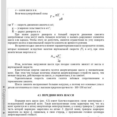
с
— колея шасси в м.
Величина центробежной силы
2
mV
F
=
gR
V
где
— скорость движения самолета в
м/с
;
g
2
— ускорение силы тяжести в
м/с
;
R
— радиус разворота в
м
.
При малом радиусе разворота и большей скорости движения самолета
центробежные силы могут иметь большую величину и вызвать разрушение элементов
шасси или каркаса. Чтобы этого не допустить, имеются ограничения по углу поворота
переднего колеса и максимальной скорости самолета во время его руления.
Во время посадки самолета в момент парашютирования шасси нагружается силами,
V
которые возникают вследствие наличия вертикальной скорости
(
в
м/с
), при этом
у
кинетическая энергия
кг
·
м
:
2
V
A
m
=
y
2
g
Итак, величина нагружения шасси при посадке самолета зависит от массы и
вертикальной скорости.
Кинетическая энергия самолета гасится амортизаторами шасси и пневматиками
колес. При этом чем больше величина обжатия амортизирующих устройств шасси, тем
меньше нагрузки, действующие на шасси, а следовательно, и на самолет.
Горизонтальная скорость самолета гасится лобовым сопротивлением и
торможением самолета.
Шасси самолета воспринимает большие нагрузки, а поэтому все основные узлы и
►Содержание►
2
детали изготовлены из стали с высоким пределом прочности - 160÷190
кгс/мм
.
4.3. ПЕРЕДНЯЯ НОГА ШАССИ
Передняя нога шасси (рис. 4.3) имеет балочно-подкосную схему конструкции с
полурычажной подвеской колес. Такая конструктивная схема характерна тем, что ось
колес крепится не к штоку амортизатора непосредственно, а к концу траверсы
2,
средняя
часть которой шарнирно закреплена на штоке
3.
Другой конец траверсы шарнирно
закреплен на звене
4,
связанным, в свою очередь, с проушинами головки цилиндра
амортизационной стойки
6.