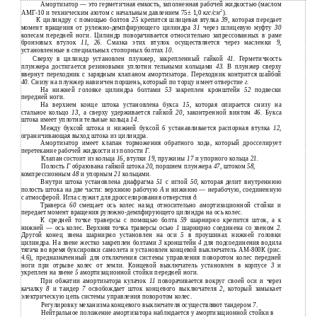
Амортизатор — это герметичная емкость, заполненная рабочей жидкостью (маслом
2
АМГ-10 и техническим азотом с начальным давлением 75± 1,0
кгс/см
).
К цилиндру с помощью болтов
25
крепится шлицевая втулка
39,
которая передает
момент вращения от рулежно-демпфирующего цилиндра
31
через шлицевую муфту
30
колесам передней ноги. Цилиндр поворачивается относительно запрессованных в раме
бронзовых втулок
11, 26.
Смазка этих втулок осуществляется через масленки
9,
установленные в специальных стопорных болтах
10.
Сверху в цилиндр установлен плунжер, закрепленный гайкой
41.
Герметичность
плунжера достигается резиновыми уплотни тельными кольцами
43.
В плунжер сверху
ввернут переходник с зарядным клапаном амортизатора. Переходник контрится шайбой
40.
Снизу на плунжер навинчен поршень, который по торцу имеет отверстие
г.
На нижней головке цилиндра болтами
53
закреплен кронштейн
52
подвески
передней ноги.
На верхнем конце штока установлена букса
15,
которая опирается снизу на
стальное кольцо
13,
а сверху удерживается гайкой
20,
законтренной винтом
46.
Букса
штока имеет уплотни тельные кольца
14.
Между буксой штока и нижней буксой
6
устанавливается распорная втулка
12,
ограничивающая выход штока из цилиндра.
Амортизатор имеет клапан торможения обратного хода, который дросселирует
перетекание рабочей жидкости из полости
Г.
Клапан состоит из кольца
16,
втулки
19,
пружины
17
и упорного кольца
21.
Полость
Г
образована гайкой штока
20,
поршнем плунжера
47,
штоком
58,
компрессионным
48
и упорным
21
кольцами.
Внутри штока установлена диафрагма
51
с иглой
50,
которая делит внутреннюю
полость штока на две части: верхнюю рабочую
А
и нижнюю — нерабочую, соединенную
с атмосферой. Игла служит для дросселирования отверстия
д.
Траверса
60
смещает ось колес назад относительно амортизационной стойки и
передает момент вращения рулежно-демпфирующего цилиндра на ось колес.
К средней точке траверсы с помощью болта
59
шарнирно крепится шток, а к
нижней — ось колес. Верхняя точка траверсы осью
1
шарнирно соединена со звеном
2.
Другой конец звена шарнирно установлен на оси
5
в проушинах нижней головки
цилиндра. На звене жестко закреплен болтами
3
кронштейн
4
для подсоединения водила
тягача во время буксировки самолета и установлен концевой выключатель АМ-800К (рис.
4.6), предназначенный для отключения системы управления поворотом колес передней
ноги при отрыве колес от земли. Концевой выключатель установлен в корпусе
3
и
укреплен на звене
5
амортизационной стойки передней ноги.
При обжатии амортизатора кулачок
11
поворачивается вокруг своей оси и через
качалку
8
и тандер
7
освобождает шток концевого выключателя
2,
который замыкает
электрическую цепь системы управления поворотом колес.
Регулировку механизма концевого выключателя осуществляют тандером
7
.
Нейтральное положение амортизатора наблюдается у амортизационной стойки в