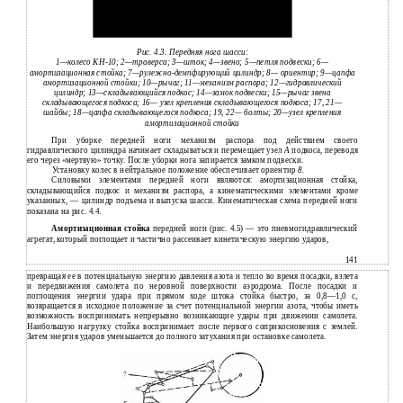
Рис. 4.3. Передняя нога шасси:
1—колесо КН-10; 2—траверса; 3—шток; 4—звено; 5—петля подвески; 6—
амортизационная стойка; 7—рулежно-демпфирующий цилиндр; 8— ориентир; 9—цапфа
амортизационной стойки; 10—рычаг; 11—механизм распора; 12—гидравлический
цилиндр; 13—складывающийся подкос; 14—замок подвески; 15—рычаг звена
складывающегося подкоса; 16— узел крепления складывающегося подкоса; 17, 21—
шайбы; 18—цапфа складывающегося подкоса; 19, 22— болты; 20—узел крепления
амортизационной стойки
При уборке передней ноги механизм распора под действием своего
гидравлического цилиндра начинает складываться и перемещает узел
А
подкоса, переводя
его через «мертвую» точку. После уборки нога запирается замком подвески.
Установку колес в нейтральное положение обеспечивает ориентир
8.
Силовыми элементами передней ноги являются: амортизационная стойка,
складывающийся подкос и механизм распора, а кинематическими элементами кроме
указанных, — цилиндр подъема и выпуска шасси. Кинематическая схема передней ноги
показана на рис. 4.4.
Амортизационная стойка
передней ноги (рис. 4.5) — это пневмогидравлический
агрегат, который поглощает и частично рассеивает кинетическую энергию ударов,
141
превращая ее в потенциальную энергию давления азота и тепло во время посадки, взлета
и передвижения самолета по неровной поверхности аэродрома. После посадки и
поглощения энергии удара при прямом ходе штока стойка быстро, за 0,8—1,0 с,
возвращается в исходное положение за счет потенциальной энергии азота, чтобы иметь
возможность воспринимать непрерывно возникающие удары при движении самолета.
Наибольшую нагрузку стойка воспринимает после первого соприкосновения с землей.
Затем энергия ударов уменьшается до полного затухания при остановке самолета.