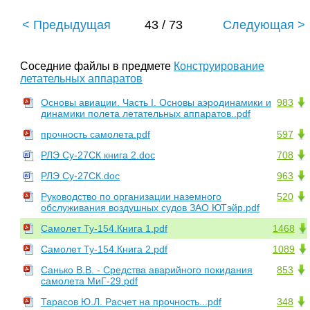
< Предыдущая
43 / 73
Следующая >
Соседние файлы в предмете
Конструирование
летательных аппаратов
Основы авиации. Часть I. Основы аэродинамики и
983
динамики полета летательных аппаратов..pdf
прочность самолета.pdf
597
РЛЭ Су-27СК книга 2.doc
708
РЛЭ Су-27СК.doc
963
Руководство по организации наземного
520
обслуживания воздушных судов ЗАО ЮТэйр.pdf
Самолет Ту-154.Книга 1.pdf
1468
Самолет Ту-154.Книга 2.pdf
1089
Санько В.В. - Средства аварийного покидания
853
самолета МиГ-29.pdf
Тарасов Ю.Л. Расчет на прочность...pdf
348