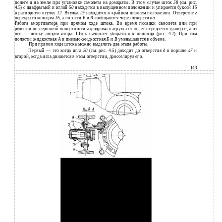
полете и на земле при установке самолета на домкраты. В этом случае шток
58
(см. рис.
4.5) с диафрагмой и иглой
50
находится в выпущенном положении и упирается буксой
15
в распорную втулку
12.
Втулка
19
находится в крайнем нижнем положении. Отверстие
г
перекрыто кольцом
16,
а полости
Б
и
В
сообщаются через отверстия
а.
Работа амортизатора при прямом ходе штока. Во время посадки самолета или при
рулении по неровной поверхности аэродрома нагрузка от колес передается траверсе, а от
нее — штоку амортизатора. Шток начинает убираться в цилиндр (рис. 4.7). При том
полости: жидкостная
А
и пневмо-жидкостная
Б
и
В
уменьшаются в объеме.
При прямом ходе штока можно выделить два этапа работы.
Первый — это когда игла
50
(см. рис. 4.5) доходит до отверстия
д
в поршне
47
и
второй, когда игла движется в этом отверстии, дросселируя его.
143