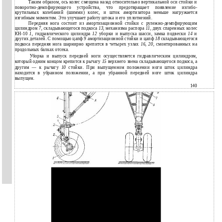
Таким образом, ось колес смещена назад относительно вертикальной оси стойки и
поворотно-демпфирующего устройства, что предотвращает появление изгибо-
крутильных колебаний (шимми) колес, и шток амортизатора меньше нагружается
изгибным моментом. Это улучшает работу штока и его уплотнений.
Передняя нога состоит из амортизационной стойки с рулежно-демпфирующим
цилиндром
7,
складывающегося подкоса
13,
механизма распора
11,
двух спаренных колес
КН-10
1,
гидравлического цилиндра
12
уборки и выпуска шасси, замка подвески
14
и
других деталей. С помощью цапф
9
амортизационной стойки и цапф
18
складывающегося
подкоса передняя нога шарнирно крепится в четырех узлах
16, 20,
смонтированных на
продольных балках отсека.
Уборка и выпуск передней ноги осуществляется гидравлическим цилиндром,
который одним концом крепится к рычагу
15
верхнего звена складывающегося подкоса, а
другим — к рычагу
10
стойки. При выпущенном положении ноги шток цилиндра
находится в убранном положении, а при убранной передней ноге шток цилиндра
выпущен.
140