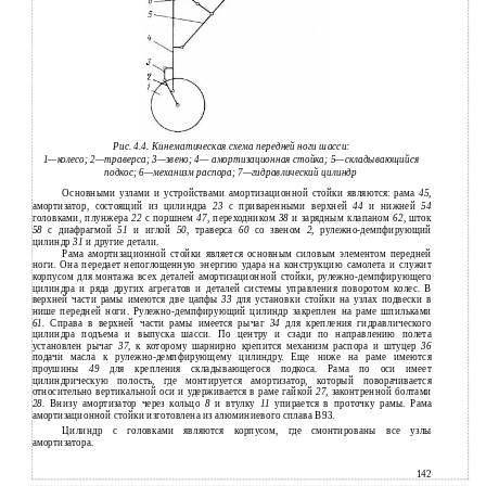
Рис. 4.4. Кинематическая схема передней ноги шасси:
1—колесо; 2—траверса; 3—звено; 4— амортизационная стойка; 5—складывающийся
подкос; 6—механизм распора; 7—гидравлический цилиндр
Основными узлами и устройствами амортизационной стойки являются: рама
45,
амортизатор, состоящий из цилиндра
23
с приваренными верхней
44
и нижней
54
головками, плунжера
22
с поршнем
47,
переходником
38
и зарядным клапаном
62,
шток
58
с диафрагмой
51
и иглой
50,
траверса
60
со звеном
2,
рулежно-демпфирующий
цилиндр
31
и другие детали.
Рама амортизационной стойки является основным силовым элементом передней
ноги. Она передает непоглощенную энергию удара на конструкцию самолета и служит
корпусом для монтажа всех деталей амортизационной стойки, рулежно-демпфирующего
цилиндра и ряда других агрегатов и деталей системы управления поворотом колес. В
верхней части рамы имеются две цапфы
33
для установки стойки на узлах подвески в
нише передней ноги. Рулежно-демпфирующий цилиндр закреплен на раме шпильками
61.
Справа в верхней части рамы имеется рычаг
34
для крепления гидравлического
цилиндра подъема и выпуска шасси. По центру и сзади по направлению полета
установлен рычаг
37,
к которому шарнирно крепится механизм распора и штуцер
36
подачи масла к рулежно-демпфирующему цилиндру. Еще ниже на раме имеются
проушины
49
для крепления складывающегося подкоса. Рама по оси имеет
цилиндрическую полость, где монтируется амортизатор, который поворачивается
относительно вертикальной оси и удерживается в раме гайкой
27,
законтренной болтами
28.
Внизу амортизатор через кольцо
8
и втулку
11
упирается в проточку рамы. Рама
амортизационной стойки изготовлена из алюминиевого сплава В93.
Цилиндр с головками являются корпусом, где смонтированы все узлы
амортизатора.
142