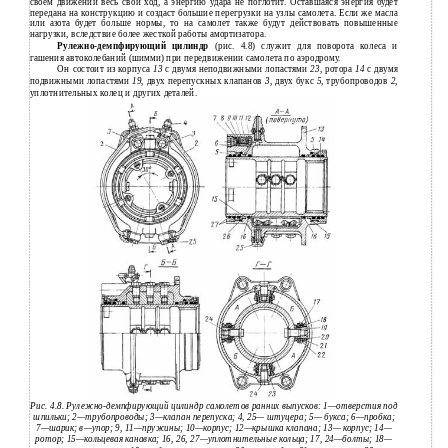
своем движении весь свой ход, а энергию удара не поглотит. Оставшаяся энергия будет
передана на конструкцию и создаст большие перегрузки на узлы самолета. Если же масла
или азота будет больше нормы, то на самолет также будут действовать повышенные
нагрузки, вследствие более жесткой работы амортизатора.
Рулежно-демпфирующий
цилиндр
(рис. 4.8) служит для поворота колеса и
гашения автоколебаний (шимми) при передвижении самолета по аэродрому.
Он состоит из корпуса
13
с двумя неподвижными лопастями
23,
ротора
14
с двумя
подвижными лопастями
19,
двух перепускных клапанов
3,
двух букс
5,
трубопроводов
2,
уплотнительных колец и других деталей.
Рис. 4.8. Рулежно-демпфирующий цилиндр самолетов ранних выпусков: 1—отверстия под
шпильки; 2—трубопроводы; 3—клапан перепуска; 4, 25— штуцера; 5— букса; 6—пробка;
7—шарик; в—упор; 9, 11—пружины; 10—корпус; 12—крышка клапана; 13— корпус; 14—
ротор; 15—кольцевая канавка; 16, 26, 27—уплотнительные кольца; 17, 24—болты; 18—