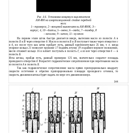
Рис. 4.6. Установка концевого выключателя
АМ-800 на амортизационной стойке передней
ноги:
1—траверса; 2—концевой выключатель АМ-800К; 3—
корпус; 4, 10—болты; 5—звено; 6—скоба; 7—тандер, 8
—качалка; 9—шток; 11—кулачок
На первом этапе шток быстро двигается вверх, вытесняя масло из полости
А
в
полости
Б
и
В
через отверстие
д.
Масло в полости
Б
и
В
поступает также через отверстие
г
и
б,
но после того как шток пройдет путь, равный приблизительно 25 мм, т. е. когда
упорное кольцо
21
позволит пружине
17
поднять втулку
19 в
крайнее верхнее положение,
масло отожмет кольцо
16
и начнет поступать в полость
Г,
а из нее через отверстия
б
— в
полость
Б.
Игла штока, пройдя путь, равный примерно 125 мм, значительно сократит площадь
проходного отверстия
д.
Возрастет гидравлическое сопротивление при перетекании масла
из полости
А
в полость
Б.
Так как гидравлическое сопротивление масла прямо пропорционально квадрату
скорости истечения и обратно пропорционально площади проходного сечения, то
скорость движения штока будет падать по мере его движения вверх.
144