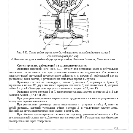
Рис. 4.10. Схема работы рулежно-демпфирующего цилиндра (номера позиций
соответствуют рис. 4.8):
4, Б—полости рулежно-демпфирующего цилиндра; В—линия давления; Г—линия слива
Ориентир колес, работающий на растяжение и сжатие.
Ориентир передней ноги (рис. 4.11) служит для установки колес в нейтральное
положение после взлета или при установке самолета на подъемники. Он является
пневматической пружиной двустороннего действия, т. е. пружиной, работающей как на
растяжение, так и сжатие, и установлен на самолетах первых выпусков.
Ориентир состоит из цилиндра
1,
штока
5,
поршня
2,
плунжера
6,
буксы
7
,
зарядного клапана
10,
двух масляных зарядных клапанов
9,
направляющей
3,
упорной
гайки
4
и уха
8.
(Конструкцию зарядного клапана см. на рис. 4.26, узел
Е).
Ориентир имеет полости
В
и
Г,
заполняемые сжатым азотом, и полости
А
и
Б
для
набивки смазки ЦИАТИМ-203.
При развороте амортизатора вправо ориентир удлиняется, а влево — укорачивается
вследствие перемещения штока.
При растяжении ориентира штока выдвигается и, упираясь в гайку
4,
тянет за
собой поршень, который уменьшает объем полости
В
и увеличивает сжатие азота.
Полный ход штока при растяжении и сжатии равен 62 см.
При обжатии ориентира шток скользит по плунжеру, уменьшая объем полости
Г
и
увеличивая в ней сжатие азота. Давление азота в полостях
В
и
Г
.выравнивается благодаря
его перетеканию через отверстие
б.
148