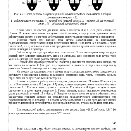
Рис. 4.7. Схема работы амортизационной стойки передней ноги (номера позиций
соответствуют рис. 4.5):
I—нейтральное положение; II—прямой ход (второй этап); III—обратный ход (первый
этап); IV—обратный ход (второй этап)
Кроме этого, возрастает давление азота в полостях
В
и
Б
из-за уменьшения его
объема. В конце хода штока наступает такой момент, когда усилие давления азота,
действующее сверху, и нагрузки, действующие снизу, уравновесятся и шток остановится.
Энергия удара при прямом ходе штока затрачивается на преодоление
гидравлического сопротивления при перетекании масла из полости
А
в полость
Б
через
отверстия
6, г
и
д,
на сжатие азота и на преодоление усилий трения уплотнений и деталей
штока цилиндра и плунжера.
Работа амортизатора при обратном ходе штока. После поглощения энергии удара
сжатый азот начинает выталкивать шток из цилиндра. При обратном ходе штока тоже
можно выделить два этапа работы амортизатора.
Первый этап характеризуется тем, что шток разжимается относительно быстро, так
как масло из полости
Г
(см. рис. 4.7) перетекает в полость
Б
через два отверстия
б,
имеющие больший диаметр, чем в отверстие
в
.
На втором завершающем этапе работы амортизатора ход штока резко замедляется в
результате перемещения клапана торможения обратного хода, чтобы избежать разрыва
струи масла и получить больший гистерезис.
Клапан вступает в работу после того, как упорное кольцо
21
гайки
20
штока (см.
рис. 4.5) отожмет втулку
19
(см. рис. 4.7) вниз, которая перекроет своим нижним буртиком
;
отверстие
б.
Масло в этом случае из полости
Г
в полость
Б
будет поступать через
отверстие
в,
а затем через отверстие
б.
Таким образом, клапан исключает возможность
удара распорной втулкой
12
о буксу
6.
Энергия сжатого азота во время обратного хода
расходуется главным образом на преодоление гидравлического сопротивления при
перетекании масла из полости
Г
в полость
Б
через отверстия
б
и
в
на преодоление усилий
трения уплотнений и деталей штока, цилиндра и плунжера, а также на подъем самолета.
3
Для нормальной работы амортизатора в нем должно быть ~2800 см
масла АМГ-10,
+2
2
а азот должен иметь начальное давление 50
кгс/см
.
145
Если масла или азота будет меньше нормы, то амортизатор cможет выбрать при