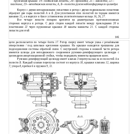
пружинная крышка: 19—подвижная лопасть; 20—прокладка; 21— манжета; 22—
пластина; 23—неподвижная лопасть; А, Б—полости рулежнодемпфирующего цилиндра
Корпус с двумя неподвижными лопастями и ротор с двумя подвижными лопастями
образуют две пары полостей
А
и
Б.
Для уплотнения этих полостей по торцам имеются
канавки
15,
а в корпусе и буксе установлены уплотнительные кольца
16, 26, 27.
Все четыре лопасти попарно крепятся на диаметрально противоположных
сторонах корпуса и ротора. С двух сторон каждой лопасти между прокладками
20
и
пластинами
22
через пружинные крышки
18
зажаты манжеты
21.
С каждой стороны
лопасти для этой
146
цели располагается по четыре болта
17.
Ротор сверху имеет четыре ушка с резьбовыми
отверстиями / под шпильки крепления крышки. На крышке находятся проушины для
подсоединения системы обратной связи. С внутренней стороны в нижней части ротора
имеются шлицы для неподвижного соединения рулежно-демпфирующего цилиндра с
цилиндром амортизационной стойки, чтобы передавать моменты вращения колес.
Рулежно-демпфирующий цилиндр имеет клапан
3
перепуска масла из полостей
А
в
полости
Б.
Каждый клапан перепуска состоит из корпуса
10,
крышки клапана
12,
шарика
7
, упора
8,
пробки
6
и пружин
9, 11.