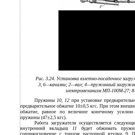
Рис. 3.24. Установка взлетно-посадочног загру
3, 6—качалки; 2—вал; 4—пружинный загружат
электромеханизм МП-100М-27; 
Пружины
10, 12
при установке предварител
предварительное обжатие 10±0,5 кгс. При этом внешн
обжатие, равное по величине конечному усилию
пружины (47±2,5 кгс).
Работа загружателя осуществляется следующ
внутренний вкладыш
11
будет обжимать пру
соприкосновение с торцом распорной втулки
9.
П