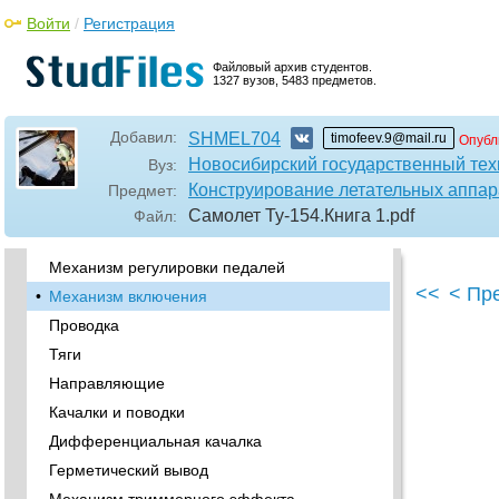
•
Герметический вывод
Войти
/
Регистрация
Ограничение отклонения руля высоты
Полетный загружатель
Файловый архив студентов.
1327 вузов, 5483 предметов.
Механизм включения полетного
загружателя
•
Электромеханизм триммерного эффекта
Добавил:
SHMEL704
timofeev.9@mail.ru
Опубл
Следящая тяга
Новосибирский государственный тех
Вуз:
Конструирование летательных аппар
Предмет:
•
3.3. СИСТЕМА УПРАВЛЕНИЯ РУЛЕМ
НАПРАВЛЕНИЯ
Самолет Ту-154.Книга 1
.pdf
Файл:
Педали
Механизм регулировки педалей
<<
< Пр
•
Механизм включения
Проводка
Тяги
Направляющие
Качалки и поводки
Дифференциальная качалка
Герметический вывод