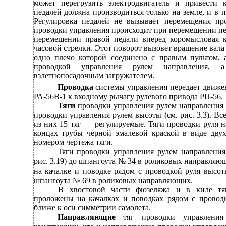
может перегрузить электродвигатель и привести 
педалей должна производиться только на земле, и в п
Регулировка педалей не вызывает перемещения пр
проводки управления происходит при перемещении пе
перемещении правой педали вперед коромысловая 
часовой стрелки. Этот поворот вызовет вращение вал
одно плечо которой соединено с правым пультом
проводкой управления рулем направления
взлетнопосадочным загружателем.
Проводка
системы управления передает движен
РА-56В-1 к входному рычагу рулевого привода РП-56.
Тяги
проводки управления рулем направления
проводки управления рулем высоты (см. рис. 3.3). Вс
из них 15 тяг — регулируемые. Тяги проводки руля 
концах трубы черной эмалевой краской в виде дв
номером чертежа тяги.
Тяги проводки управления рулем направления
рис. 3.19) до шпангоута № 34 в роликовых направляю
на качалке и поводке рядом с проводкой руля высо
шпангоута № 69 в роликовых направляющих.
В
хвостовой части фюзеляжа и в киле тя
проложены на качалках и поводках рядом с провод
ближе к оси симметрии самолета.
Направляющие
тяг проводки управлени