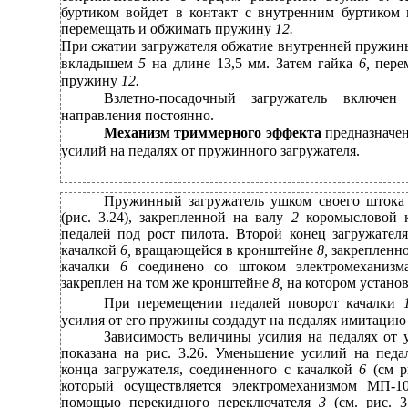
буртиком войдет в контакт с внутренним буртико
перемещать и обжимать пружину
12.
При сжатии загружателя обжатие внутренней пружин
вкладышем
5
на длине 13,5 мм. Затем гайка
6,
пере
пружину
12.
Взлетно-посадочный загружатель включе
направления постоянно.
Механизм триммерного эффекта
предназначе
усилий на педалях от пружинного загружателя.
Пружинный загружатель ушком своего штока
(рис. 3.24), закрепленной на валу
2
коромысловой 
педалей под рост пилота. Второй конец загружател
качалкой
6,
вращающейся в кронштейне
8,
закрепленно
качалки
6
соединено со штоком электромеханиз
закреплен на том же кронштейне
8,
на котором устано
При перемещении педалей поворот качалки
усилия от его пружины создадут на педалях имитацию
Зависимость величины усилия на педалях от 
показана на рис. 3.26. Уменьшение усилий на пед
конца загружателя, соединенного с качалкой
6
(см р
который осуществляется электромеханизмом МП-1
помощью перекидного переключателя
3
(см. рис. 