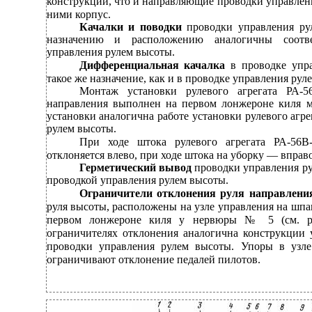
конструкции, что и направляющие проводки управлен
ними корпус.
Качалки и поводки
проводки управления ру
назначению и расположению аналогичны соотв
управления рулем высоты.
Дифференциальная качалка
в проводке упр
такое же назначение, как и в проводке управления рул
Монтаж установки рулевого агрегата РА-5
направления выполнен на первом лонжероне киля
установки аналогична работе установки рулевого агр
рулем высоты.
При ходе штока рулевого агрегата РА-56В
отклоняется влево, при ходе штока на уборку — вправо
Герметический вывод
проводки управления ру
проводкой управления рулем высоты.
Ограничители отклонения руля направлени
руля высоты, расположены на узле управления на шпа
первом лонжероне киля у нервюры № 5 (см. рис
ограничителях отклонения аналогична конструкции 
проводки управления рулем высоты. Упоры в узл
ограничивают отклонение педалей пилотов.