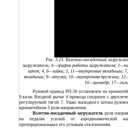
Рис. 3.23. Взлетно-посадочный загружат
загружатель; б—график работы загружателя; 1—на
шток; 4, 6—гайки; 5, 11—внутренние вкладыши;
вкладыши: 9—втулка; 10—внутренняя пружина; 12
16—цилиндр; 17—гиль
Рулевой привод РП-56 установлен на кронште
9 киля. Входной рычаг
6
привода соединен с двуплеч
регулируемой тягой
7.
Ушко выходного штока рулево
кронштейном
5
руля направления.
Взлетно-посадочный
загружатель
руля напра
на педалях усилий от аэродинамической на
пропорциональных его угловым отклонениям.