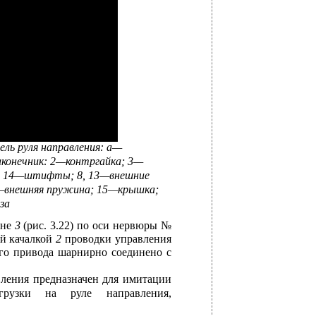
ель руля направления: а—
конечник: 2—контргайка; 3—
 7, 14—штифты; 8, 13—внешние
—внешняя пружина; 15—крышка;
за
йне
3
(рис. 3.22) по оси нервюры №
ей качалкой
2
проводки управления
го привода шарнирно соединено с
вления предназначен для имитации
грузки на руле направления,