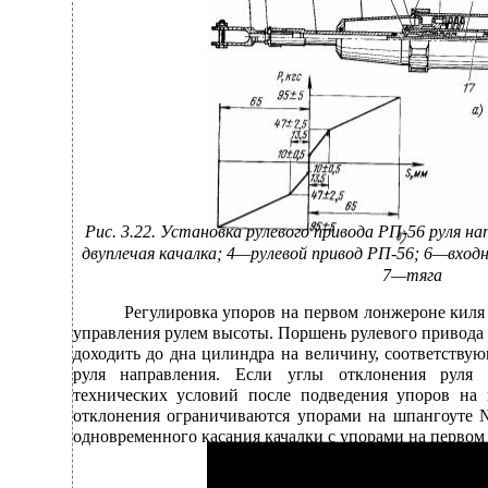
Рис. 3.22. Установка рулевого привода РП-56 руля н
двуплечая качалка; 4—рулевой привод РП-56; 6—входн
7—тяга
Регулировка упоров на первом лонжероне киля 
управления рулем высоты. Поршень рулевого привода 
доходить до дна цилиндра на величину, соответствую
руля направления. Если углы отклонения руля
технических условий после подведения упоров на 
отклонения ограничиваются упорами на шпангоуте 
одновременного касания качалки с упорами на первом