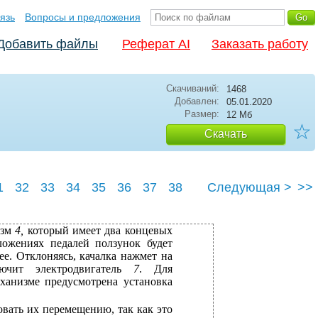
язь
Вопросы и предложения
Добавить файлы
Реферат AI
Заказать работу
Скачиваний:
1468
Добавлен:
05.01.2020
Размер:
12 Мб
☆
Скачать
1
32
33
34
35
36
37
38
Следующая >
>>
42
изм
4,
который имеет два концевых
ложениях педалей ползунок будет
ее. Отклоняясь, качалка нажмет на
ючит электродвигатель
7
. Для
ханизме предусмотрена установка
овать их перемещению, так как это