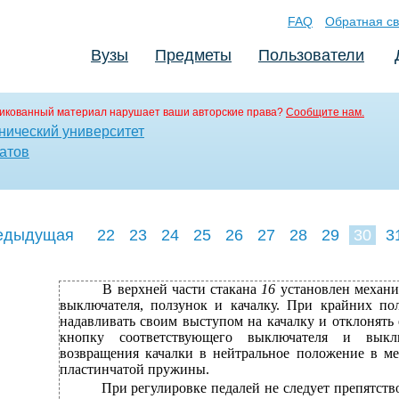
FAQ
Обратная св
Вузы
Предметы
Пользователи
икованный материал нарушает ваши авторские права?
Сообщите нам.
нический университет
атов
едыдущая
22
23
24
25
26
27
28
29
30
3
39
40
41
В
верхней части стакана
16
установлен механ
выключателя, ползунок и качалку. При крайних по
надавливать своим выступом на качалку и отклонять 
кнопку соответствующего выключателя и выкл
возвращения качалки в нейтральное положение в ме
пластинчатой пружины.
При регулировке педалей не следует препятств