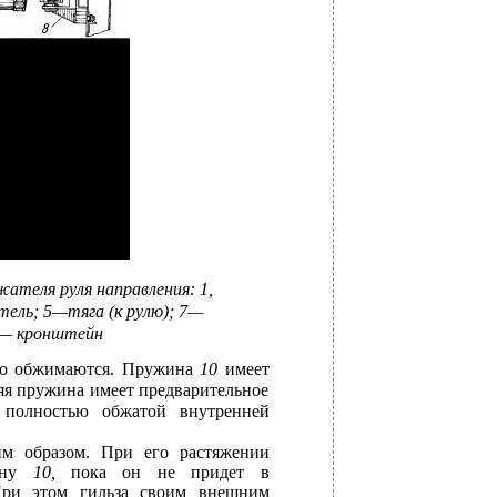
жателя руля направления: 1,
ель; 5—тяга (к рулю); 7—
8— кронштейн
ьно обжимаются. Пружина
10
имеет
яя пружина имеет предварительное
 полностью обжатой внутренней
им образом. При его растяжении
жину
10,
пока он не придет в
ри этом гильза своим внешним