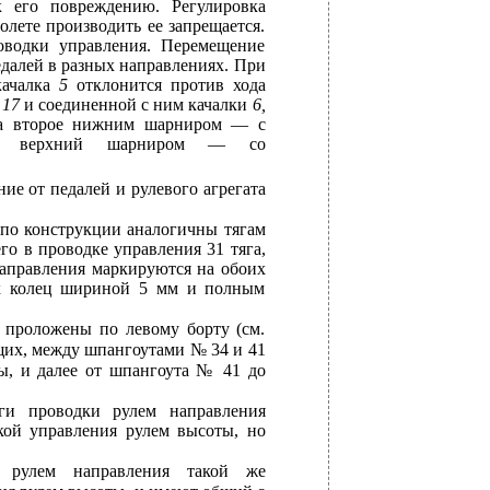
к его повреждению. Регулировка
олете производить ее запрещается.
оводки управления. Перемещение
далей в разных направлениях. При
качалка
5
отклонится против хода
а
17
и соединенной с ним качалки
6,
, а второе нижним шарниром — с
, а верхний шарниром — со
ие от педалей и рулевого агрегата
 по конструкции аналогичны тягам
его в проводке управления 31 тяга,
направления маркируются на обоих
ух колец шириной 5 мм и полным
 проложены по левому борту (см.
щих, между шпангоутами № 34 и 41
ты, и далее от шпангоута № 41 до
ги проводки рулем направления
кой управления рулем высоты, но
я рулем направления такой же