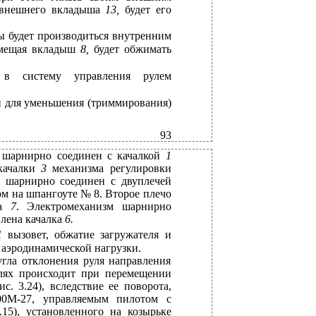
м внешнего вкладыша
13,
будет его
ы будет производиться внутренним
мещая вкладыш
8,
будет обжимать
н в систему управления рулем
н для уменьшения (триммирования)
93
 шарнирно соединен с качалкой
1
качалки
3
механизма регулировки
я шарнирно соединен с двуплечей
м на шпангоуте № 8. Второе плечо
ма
7
. Электромеханизм шарнирно
влена качалка
6.
1
вызовет, обжатие загружателя и
 аэродинамической нагрузки.
угла отклонения руля направления
алях происходит при перемещении
ис. 3.24), вследствие ее поворота,
00М-27, управляемым пилотом с
3.15), установленного на козырьке