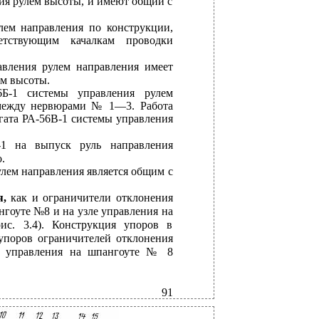
ия рулем высоты, и имеют общий с
лем направления по конструкции,
етствующим качалкам проводки
авления рулем направления имеет
ем высоты.
6Б-1 системы управления рулем
 между нервюрами № 1—3. Работа
егата РА-56В-1 системы управления
-1 на выпуск руль направления
.
лем направления является общим с
я,
как и ограничители отклонения
нгоуте №8 и на узле управления на
. 3.4). Конструкция упоров в
упоров ограничителей отклонения
е управления на шпангоуте № 8
91