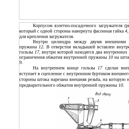
Корпусом взлетно-посадочного загружателя (р
который с одной стороны навернута фасонная гайка
4
для крепления загружателя.
Внутри цилиндра между двумя внешними
пружина
12.
В отверстия вкладышей вставлен внутр
гильзы
17,
внутри которой находятся два внутренни
ограничения обжатия внутренней пружины
10
на што
9.
На внутреннем конце гильзы
17
сделан вне
вступает в сцепление с внутренним буртиком внешне
стороны штока нарезана внешняя резьба, на которую 
предварительного обжатия внутренней пружины
10.