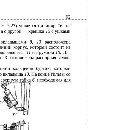
92
ис. 3.23) является цилиндр
16,
на
,
а с другой — крышка
15
с ушками
 вкладышами
8, 13
расположена
енний корпус, который состоит из
х вкладыша
5, 11
и пружина
10.
Для
ке
3
расположена распорная втулка
шний кольцевой буртик, который
го вкладыша
13.
На конце гильзы со
навернута гайка
6,
необходимая для