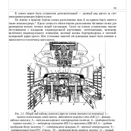
10
В салоне может быть установлен дополнительный — десятый ряд кресел за счет
уменьшения размеров буфета-кухни.
По левому и правому бортам салона расположены окна
8,
на правом борту имеется
также запасная дверь 7. Вдоль салона по обоим бортам расположены багажные полки для
размещения мелких личных вещей пассажиров. Снизу на полках установлены панели
обслуживания с насадками индивидуальной вентиляции, светильниками, кнопками
включения индивидуального освещения, кнопкой вызова бортпроводника и световой
нумерацией рядов кресел. Шаг установки панелей обслуживания может быть изменен в
зависимости от величины шага кресел.
Рис. 2.5. Общий вид кабины экипажа (кресла членов экипажа не показаны): 1—
щиток сигнализации левой панели .автоматов защиты сети (АЗС);2— фонарь
кабины экипажа; 3— светильник верхнего электрощитка пилотов; 4— приборная доска
первого пилота; 5— индикатор планшета ИП-3 из комплекта НВУ-БЗ; 6— средняя
приборная доска пилотов; 7— электрощиток козырька; 8— верхний электрощиток; 9—
индикаторный блок РЛС «Гроза»; 10— приборная доска второго пилота; 11— правый