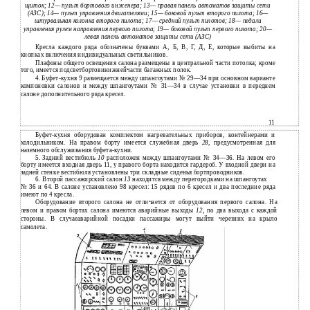
щиток; 12— пульт бортового инженера; 13— правая панель автоматов защиты сети
(АЗС); 14— пульт управления двигателями; 15— боковой пульт второго пилота; 16—
штурвальная колонка второго пилота; 17— средний пульт пилотов; 18— педали
управления рулем направления первого пилота; 19— боковой пульт первого пилота; 20—
левая панель автоматов защиты сети (АЗС)
Кресла каждого ряда обозначены буквами А, Б, В, Г, Д, Е, которые выбиты на
кнопках включения индивидуальных светильников.
Плафоны общего освещения салона размещены в центральной части потолка; кроме
того, имеется подсветбортовинижнейчасти багажных полок.
4. Буфет-кухня
9
размещается между шпангоутами № 29—34 при основном варианте
компоновки салонов и между шпангоутами № 31—34 в случае установки в переднем
салоне дополнительного ряда кресел.
11
Буфет-кухня оборудован комплектом нагревательных приборов, контейнерами и
холодильником. На правом борту имеется служебная дверь
28,
предусмотренная для
наземного обслуживания буфета-кухни.
5.
Задний вестибюль
10
расположен между шпангоутами № 34—36. На левом его
борту имеется входная дверь 11, у правого борта находится гардероб. У входной двери на
задней стенке вестибюля установлены три складные сиденья бортпроводников.
6.
Второй пассажирский салон
13
находится между перегородками на шпангоутах
№
36 и 64. В салоне установлено 98 кресел: 15 рядов по 6 кресел и два последние ряда
имеют по 4 кресла.
Оборудование второго салона не отличается от оборудования первого салона. На
левом и правом бортах салона имеются аварийные выходы
12,
по два выхода с каждой
стороны. В случаеаварийной посадки пассажиры могут выйти черезних на крыло
самолета.