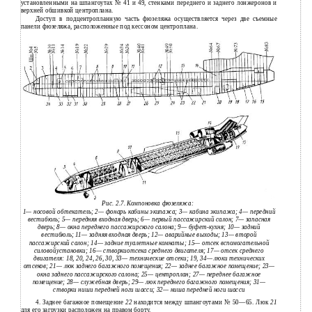
установленными на шпангоутах № 41 и 49, стенками переднего и заднего лонжеронов и
верхней обшивкой центроплана.
Доступ в подцентропланную часть фюзеляжа осуществляется через две съемные
панели фюзеляжа, расположенные под кессоном центроплана.
Рис. 2.7. Компоновка фюзеляжа:
1— носовой обтекатель; 2— фонарь кабины экипажа; 3— кабина экипажа; 4— передний
вестибюль; 5— передняя входная дверь; 6— первый пассажирский салон; 7— запасная
дверь; 8— окна переднего пассажирского салона; 9— буфет-кухня; 10— задний
вестибюль; 11— задняя входная дверь; 12— аварийные выходы; 13— второй
пассажирский салон; 14— задние туалетные комнаты; 15— отсек вспомогательной
силовойустановки; 16— створкиотсека среднего двигателя; 17— отсек среднего
двигателя: 18, 20, 24, 26, 30, 33— технические отсеки; 19, 34— люки технических
отсеков; 21— люк заднего багажного помещения; 22— заднее багажное помещение; 23—
окна заднего пассажирского салона; 25— центроплан; 27— переднее багажное
помещение; 28— служебная дверь; 29— люк переднего багажного помещения; 31—
створки ниши передней ноги шасси; 32— ниша передней ноги шасси
4.
Заднее багажное помещение
22
находится между шпангоутами № 50—65. Люк
21
для его загрузки расположен на правом борту.