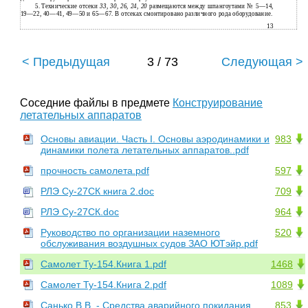
5.
Технические отсеки
33, 30, 26, 24, 20
размещаются между шпангоутами № 5—14,
19—22, 40—41, 49—50 и 65—67. В отсеках смонтировано различного рода оборудование.
13
< Предыдущая
3 / 73
Следующая >
Соседние файлы в предмете
Конструирование
летательных аппаратов
Основы авиации. Часть I. Основы аэродинамики и
983
динамики полета летательных аппаратов..pdf
прочность самолета.pdf
597
РЛЭ Су-27СК книга 2.doc
709
РЛЭ Су-27СК.doc
964
Руководство по организации наземного
520
обслуживания воздушных судов ЗАО ЮТэйр.pdf
Самолет Ту-154.Книга 1.pdf
1468
Самолет Ту-154.Книга 2.pdf
1089
Санько В.В. - Средства аварийного покидания
853