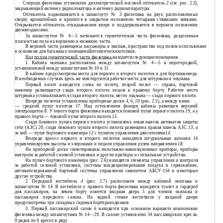
Спереди фюзеляжа установлен диэлектрический носовой обтекатель
2
(см. рис. 2.2),
закрывающий антенну радиолокатора и антенну радиоаппаратуры.
Обтекатель подвешивается к шпангоуту № 3 фюзеляжа на двух расположенных
сверху кронштейнах и крепится в закрытом положении четырьмя стяжными замками.
Открывается обтекатель откидыванием вверх и поддерживается в верхнем положении
двумяподкосами.
За шпангоутом № 4—5 начинается герметическая часть фюзеляжа, разделенная
плоскостью пола на верхнюю и нижнюю части.
В
верхней части размещены пассажиры и экипаж, пространство под полом использовано
в
основном для багажных помещенийитехническихотсеков.
Над полом герметической части фюзеляжа
находятсяследующиепомещения.
Кабина экипажа расположена между шпангоутом №
4—5 и перегородкой,
1.
установленной между шпангоутами № 10 и 11.
В кабине предусмотрены места для первого и второго пилотов и для бортинженера.
В необходимых случаях здесь же монтируются рабочие места для штурмана и лоцмана.
Первый пилот находится слева по полету, второй пилот — справа, бортовой
инженер размещается сзади второго пилота лицом к правому борту. Рабочее место
штурмана устанавливается сзади второго пилота, место лоцмана — сзади первого пилота.
Впереди пилотов установлены приборные доски
4, 6, 10
(рис. 2.5), а между ними
—
средний пульт пилотов
17.
Над остеклением фонаря кабины размещен верхний
электрощиток
8.
У левого борта фюзеляжа находится боковой пульт первого пилота
19,
а у
правого борта — боковой пульт второго пилота
15.
Сзади бокового пульта первого пилота установлена левая панель автоматов защиты
сети (АЗС)
20,
сзади бокового пульта второго пилота размещена правая панель АЗС
13, а
за ней — пульт бортового инженера
12
с пультом управления двигателями
14.
Впереди кресел первого и второго пилотов находятся штурвальные колонки
16
управлениярулем высоты и элеронами и педали управления рулем направления
18.
На приборной доске смонтированы пилотажно-навигационные приборы, приборы
контроля за работой силовой установки и другие приборы и сигнальные устройства.
На пульте бортового инженера (рис. 2.6) находятся элементы управления и контроля
за работой силовой установки, системы кондиционирования воздуха в гермокабине,
автоматизированной бортовой системы управления самолетом АБСУ-154 и некоторые
другие устройства.
2.
Передний вестибюль
4
(рис. 2.7) расположен между кабиной экипажа и
шпангоутом № 14. В вестибюле у правого борта фюзеляжа находятся туалет и гардероб
для пассажиров, на левом борту имеется входная дверь
5
для членов экипажа и
пассажиров переднего салона. На задней стенке вестибюля у входной двери
предусмотрены три складных сиденья бортпроводников.
3.
Первый пассажирский салон
6
находится при основном варианте компоновки
фюзеляжа между шпангоутами № 14—29. В салоне установлено 54 пассажирских кресла:
9 рядов по 6 кресел в ряду.