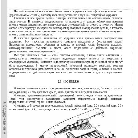
Чистый алюминий значительно более стоек к коррозии в атмосферных условиях, чем
дуралюминовые сплавы, поэтому является достаточно надежной защитой от коррозии.
Обшивка и все другие детали планера, изготовленные из алюминиевых сплавов,
анодируются. В процессе анодирования на поверхности детали образуется плотная
пленка окиси алюминия, не пропускающая атмосферный кислород к металлу. Меняя
состав и температуру электролита, в котором проводится анодирование детали, плотность
пропускаемого через электролит тока, а также время выдержки детали в ванне, получают
пленку различнойтолщиныицвета.
В качестве третьего защитного от коррозии слоя применяются лакокрасочные
покрытия. Вся наружная поверхность самолета покрывается бесцветным лаком.
Внутренняя поверхность обшивки и каркаса в нижней части фюзеляжа покрыты
антикоррозийными эмалями, а места, особо подверженные действию коррозии,
дополнительно покрыты герметиком.
Все три защитных слоя — слой чистого алюминия, пленка окиси алюминия и
лакокрасочное покрытие — создают надежную защиту планера от коррозии в
атмосферных условиях, но имеют недостаточную механическую прочность и легко могут
быть повреждены. В местах повреждений покрытий возникает коррозия, которая
особенно интенсивно развивается в зонах скопления воды и грязи, а также в местах,
подверженных воздействию паров кислоты, выхлопных газов и других агрессивных
сред.
2.3. ФЮЗЕЛЯЖ
Фюзеляж самолета служит для размещения экипажа, пассажиров, багажа, грузов и
оборудования; к нему крепятся крыло, киль, двигатели и передняя нога шасси.
Фюзеляж цельнометаллический, стрингерной конструкции (типа полумонокок).
Такой тип конструкции характерен наличием относительно толстой обшивки,
►Содержание►
подкрепленной стрингерами и шпангоутами.
Фюзеляж собирается из трех основных частей: передней (рис. 2.2), средней (рис. 2.3)
и хвостовой (рис. 2.4), стыкующихся по шпангоутам№ 19 и 66.