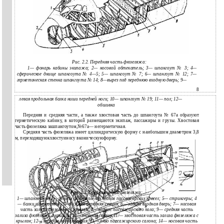
Рис. 2.2. Передняя часть фюзеляжа:
1— фонарь кабины экипажа; 2— носовой обтекатель; 3— шпангоут № 3; 4—
сферическое днище шпангоута № 4—5; 5— шпангоут № 7; 6— шпангоут № 12; 7—
герметическая стенка шпангоута № 14; 8—вырез под переднюю входную дверь; 9—
8
левая продольная балка ниши передней ноги; 10— шпангоут № 19; 11— пол; 12—
обшивка
Передняя и средняя части, а также хвостовая часть до шпангоута № 67а образуют
герметическую кабину, в которой размещаются экипаж, пассажиры и грузы. Хвостовая
часть фюзеляжа зашпангоутом,№67а— негерметичная.
Средняя часть фюзеляжа имеет цилиндрическую форму с наибольшим диаметром 3,8
м, переходящуюкхвостуиносу вконическуюформу.
Рис. 2.3. Средняя часть фюзеляжа:
1— шпангоуты; 2— рельсы для крепления блоков пассажирских кресел; 5— стрингеры; 4
— балки шпангоутов; 5—нижняя передняя секция; 6— задняя входная дверь; 7— носовая
часть зализа фюзеляжа с крылом; 8— каркас пассажирского пола; 9— средняя часть
зализа фюзеляжа с крылом; 10— оконная секция;11/— хвостовая часть зализа фюзеляжа с
крылом; 12— нижняя задняя секция, 13— окно пассажирского салона; 14— носовая часть