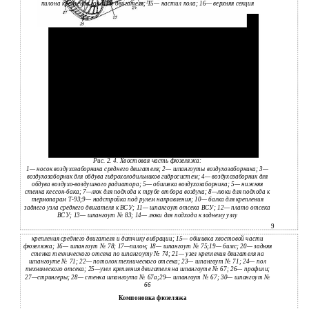
пилона крепления гондолы двигателя; 15— настил пола; 16— верхняя секция
Рис. 2. 4. Хвостовая часть фюзеляжа:
1— носок воздухозаборника среднего двигателя; 2— шпангоуты воздухозаборника; 3—
воздухозаборник для обдува гидрохолодильников гидросистем; 4— воздухозаборник для
обдува воздухо-воздушного радиатора; 5— обшивка воздухозаборника; 5— нижняя
стенка кессон-бака; 7—люк для подхода к трубе отбора воздуха; 8—люки для подхода к
термопарам Т-93;9— надстройка под рулем направления; 10— балка для крепления
заднего узла среднего двигателя к ВСУ; 11— шпангоут отсека ВСУ; 12— плато отсека
ВСУ; 13— шпангоут № 83; 14— люки для подхода к заднему узлу
9
крепления среднего двигателя и датчику вибрации; 15— обшивка хвостовой части
фюзеляжа; 16— шпангоут № 78; 17—пилон; 18— шпангоут № 75;19— бимс; 20— задняя
стенка технического отсека по шпангоуту № 74; 21— узел крепления двигателя на
шпангоуте № 71; 22— потолок технического отсека; 23— шпангоут № 71; 24— пол
технического отсека; 25—узел крепления двигателя на шпангоуте № 67; 26— профили;
27—стрингеры; 28— стенка шпангоута № 67а;29— шпангоут № 67; 30— шпангоут №
66
Компоновка фюзеляжа