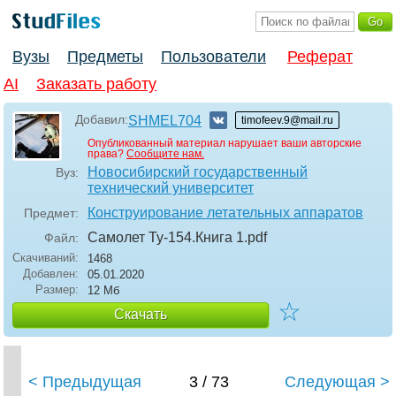
Вузы
Предметы
Пользователи
Реферат
AI
Заказать работу
Добавил:
SHMEL704
timofeev.9@mail.ru
Опубликованный материал нарушает ваши авторские
права?
Сообщите нам.
Новосибирский государственный
Вуз:
технический университет
Конструирование летательных аппаратов
Предмет:
Самолет Ту-154.Книга 1
.pdf
Файл:
Скачиваний:
1468
Добавлен:
05.01.2020
Размер:
12 Мб
☆
Скачать
< Предыдущая
3 / 73
Следующая >