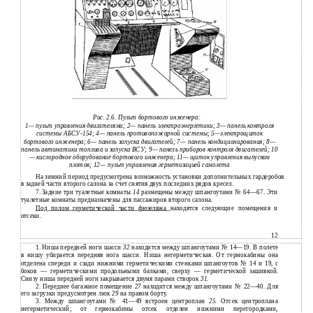
Рис. 2.6. Пульт бортового инженера:
1— пульт управления двигателями; 2— панель электроэнергетики; 3— панель контроля
системы АБСУ-154; 4— панель противопожарной системы; 5—электрощиток
бортового инженера; 6— панель запуска двигателей; 7— панель кондиционирования; 8—
панель автоматики топлива и запуска ВСУ; 9— панель приборов контроля двигателей; 10
— кислородное оборудование бортового инженера; 11— щиток управления выпуском
плотов; 12— пульт управления герметизацией самолета
На зимний период предусмотрена возможность установки дополнительных гардеробов
в
задней части второго салона за счет снятия двух последних рядов кресел.
Задние три туалетные комнаты
14
размещены между шпангоутами № 64—67. Эти
7.
туалетные комнаты предназначены для пассажиров второго салона.
Под полом герметической части фюзеляжа
находятся следующие помещения и
отсеки.
12
1.
Ниша передней ноги шасси
32
находится между шпангоутами № 14—19. В полете
в нишу убирается передняя нога шасси. Ниша негерметическая. От гермокабины она
отделена спереди и сзади нижними герметическими стенками шпангоутов № 14 и 19, с
боков — герметическими продольными балками, сверху — герметической зашивкой.
Снизу ниша передней ноги закрывается двумя парами створок
31.
2.
Переднее багажное помещение
27
находится между шпангоутами № 22—40. Для
его загрузки предусмотрен люк
29
на правом борту.
3.
Между шпангоутами №
41—49 встроен центроплан
25.
Отсек центроплана
негерметический; от гермокабины отсек отделен нижними перегородками,