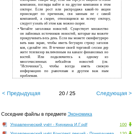
компании, погляды вайте и на другие компании в этом
секторе. Если рост или распродажа
какой-то акции
происходят по причинам, свя занным не с самой
компанией, а скорее, относящимся ко всему сектору,
следует узнать об этом как можно скорее.
•
Читайте заголовки новостей. Существует множество
он лайновых источников новостей, которые вы можете
прокручивать весь день. Если вы можете сконфигуриро
вать ваш экран, чтобы иметь бегущую строку заголов
ков, сделайте это. В течение своей торговой сессии дер
жите телевизор включенным на канале финансовых но
востей. Или подключитесь к одному из
многочисленных вебсайтов новостей (см.
"Источники"), чтобы всегда иметь свежую
информацию по рыночным и другим важ ным
проблемам.
< Предыдущая
20 / 25
Следующая >
Соседние файлы в предмете
Экономика
Управленческий учёт - Кукукина И.Г.pdf
100
Управленческий учёт Конспект лекций - Понкрашева
120