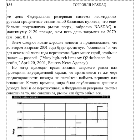
1
8
6
ТОРГОВЛЯ NASDAQ
же день Федеральная резервная система неожиданно
урезала процентные ставки на 50 базисных пунктов, что еще
больше подтолкнуло рынок вверх, забросив NASDAQ к
максимуму 2129 прежде, чем весь день закрылся на 2079
(см. рис. 8.1.).
Затем следуют новые хорошие новости и предположение, что
во втором квартале 2001 года будет достигнуто "основание" и что
для остальной части года перспектива будет менее серой, чтобы не
сказать — розовой. ("Many high-tech firms say Q2 the bottom for
profits," April 20, 2001, Reuters News Agency.)
Но когда приходит время анализа широкого рынка или
проведения внутридневной сделки, то применяется та же мера
предосторожности: никогда не пытайтесь поймать вершину или
основание. К тому времени, когда были опубликованы данные о
доходах Intel и ее перспективах, а Федеральная резервная система
совершила то, что совершила, рынок как будто забыл все,