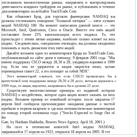
отслеживать множественные рынки, направлять и контролировать
деятельность младших трейдеров на рынке, и публиковать в течение
дня комментарии на вебсайте TeachTrade.Com.
Как объясняет Брэд, для торговли фьючерсами NASDAQ вы
должны отслеживать поведение "большой пятерки" — пяти лучших
акций NASDAQ 100. На момент написания данной книги — это
Microsoft, Intel, Qualcomm, Cisco и Oracle. Вместе эти пять акций
составляют более 25% капитализации всего индекса. То, что
происходит с этими пятью акциями, наиболее сильно влияет на весь
индекс. Следовательно, совершенно очевидно, вы должны ежедневно
понимать и знать движения этих пяти акций.
Давайте возьмем один из комментариев Брэда на TeachTrade.Com,
опубликованный на сайте днем в пятницу, 9 февраля 2001 года. "Мы
имеем поддержку CSCO между 28,50 и 28, уходящую корнями в 1999
год. Если она не удержится и акция закроется ниже, целью
перемещения станет 22, а это потащит за собой NDX".
Этот комментарий означает, что если CISCO провалилась бы в
критической зоне поддержки между 28,50 и 28 долл., которая держалась с
1999 года, то акция, вероятно, направилась бы к уровню 22 долл.
Существуют многочисленные примеры из недавней истории
NASDAQ о воздействии, которое одна акция может оказать на весь
индекс. Возьмем пример из новейшей истории: после закрытия 17
апреля Intel сообщила превзошедшие ожидания данные о чистой
прибыли в первом квартале и сделала оптимистические комментарии
по поводу второй половины года. ("Stocks Expected to Surge Out of
the
Gate, by Haitham Haddadin, Reuters News Agency, April 18, 2001.)
На силе и оптимизме новостей Intel индекс NASDAQ,
закрывшийся 17 апреля на 1923, открылся 18 апреля на 2005. В тот