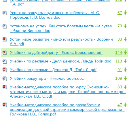
Т.А..pdf
Успех на вашу голову и как его избежать - М. С.
67
Норбеков, Г. В. Волков.doc
Установка на успех. Как стать богатым честным путем
79
- Роацци Винсент.doc
Устойчивое развитие - миф или реальность - Воронин
33
А.А..pdf
Учебник по дэйтрейдингу - Льюис Борселино.pdf
144
Учебник по рекламе - Делл Денисон, Линда Тоби.doc
113
Учебник по рекламе - Денисон Д., Тоби Л..pdf
91
Учебник рекрутера - Николас Берн.doc
109
Учебно-методическое пособие по курсу Экономико-
83
математические методы и модели. Линейное программиро -
Алесинская Т.В., С.pdf
Учебно-методическое пособие по разработке и
47
реализации деловой стратегии коммерческой организации -
Голикова Н.В., Голик.pdf