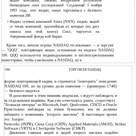
акции компаний, занятых внедрением результатов
биомедицин ских исследований. Созданный 1 ноября
1993 года, этот индекс начал торговаться с базового
значения 200.
•
Индекс сетевых компаний Amex (NWX): индекс акций
се тевых компаний, крупнейшая из которых (на дату
написа ния этой книги) Cisco, торгуется на
Американской фондо вой бирже.
Кроме того, многие игроки NASDAQ отслеживают — и торгуют
— "QQQ", повторяющие акции, основанные на индексе NASDAQ
100. QQQ используется индивидуальными и институциональными
инвесторами, чтобы участвовать в NASDAQ, но в
190
ТОРГОВЛЯ NASDAQ
форме повторяющей акции, и стремится "повторять" поведение
NASDAQ 100, но на уровне доли значения — (примерно 1740)
— базового индекса.
В дополнение к этим нижним индексам, следует наблюдать и
за отдельными акциями. Как уже отмечалось ранее, существует
"большая пятерка" из Microsoft, Intel, Qualcomm, CISCO и Oracle.
Пристально наблюдая за этими бумагами, мы не должны
забывать о компаниях "второго эшелона". В настоящее время
это: Juniper
Networks (JNPR), Ciena Corp (CIEN), Applied Materials (AMAT), Veritas
Software (VRTS) и Checkpoint Software (CHKP).
Движение главных акций и акций второго эшелона подобно