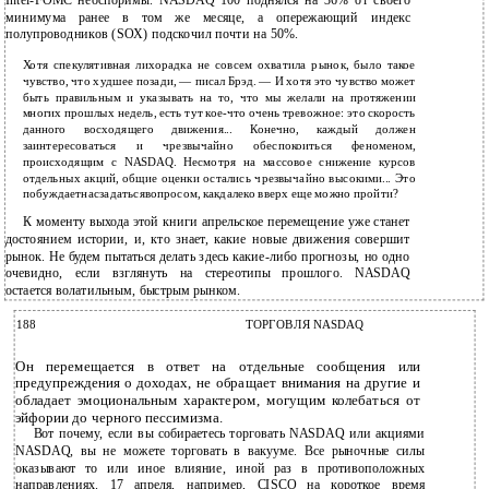
Intel-FOMC неоспоримы. NASDAQ 100 поднялся на 36% от своего
минимума ранее в том же месяце, а опережающий индекс
полупроводников (SOX) подскочил почти на 50%.
Хотя спекулятивная лихорадка не совсем охватила рынок, было такое
чувство, что худшее позади, — писал Брэд. — И хотя это чувство может
быть правильным и указывать на то, что мы желали на протяжении
многих прошлых недель, есть тут кое-что очень тревожное: это скорость
данного восходящего движения... Конечно, каждый должен
заинтересоваться и чрезвычайно обеспокоиться феноменом,
происходящим с NASDAQ. Несмотря на массовое снижение курсов
отдельных акций, общие оценки остались чрезвычайно высокими... Это
побуждаетнасзадатьсявопросом, какдалеко вверх еще можно пройти?
К моменту выхода этой книги апрельское перемещение уже станет
достоянием истории, и, кто знает, какие новые движения совершит
рынок. Не будем пытаться делать здесь какие-либо прогнозы, но одно
очевидно, если взглянуть на стереотипы прошлого. NASDAQ
остается волатильным, быстрым рынком.
188
ТОРГОВЛЯ NASDAQ
Он перемещается в ответ на отдельные сообщения или
предупреждения о доходах, не обращает внимания на другие и
обладает эмоциональным характером, могущим колебаться от
эйфории до черного пессимизма.
Вот почему, если вы собираетесь торговать NASDAQ или акциями
NASDAQ, вы не можете торговать в вакууме. Все рыночные силы
оказывают то или иное влияние, иной раз в противоположных
направлениях. 17 апреля, например, CISCO на короткое время