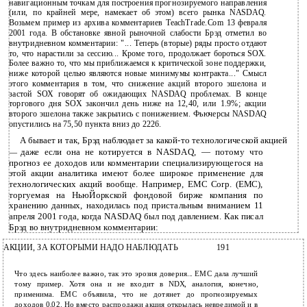
навигационным точкам для построения прогнозируемого направления
(или, по крайней мере, намекает об этом) всего рынка NASDAQ.
Возьмем пример из архива комментариев TeachTrade.Com 13 февраля
2001 года. В обстановке явной рыночной слабости Брэд отметил во
внутридневном комментарии: "... Теперь (вторые) ряды просто отдают
то, что нарастили за сессию... Кроме того, продолжает бороться SOX.
Более важно то, что мы приближаемся к критической зоне поддержки,
ниже которой целью являются новые минимумы контракта..." Смысл
этого комментария в том, что снижение акций второго эшелона и
застой SOX говорят об ожидающих NASDAQ проблемах. В конце
торгового дня SOX закончил день ниже на 12,40, или 1.9%; акции
второго эшелона также закрылись с понижением. Фьючерсы NASDAQ
опустились на 75,50 пункта вниз до 2226.
А
бывает и так, Брэд наблюдает за
какой-то технологической акцией
даже если она не котируется в NASDAQ, — потому что
—
прогноз ее доходов или комментарии специализирующегося на
этой акции аналитика имеют более широкое применение для
технологических акций вообще. Например, EMC Corp. (EMC),
торгуемая на НьюЙоркской фондовой бирже компания по
хранению данных, находилась под пристальным вниманием 11
апреля 2001 года, когда NASDAQ был под давлением. Как писал
Брэд во внутридневном комментарии:
АКЦИИ, ЗА КОТОРЫМИ НАДО НАБЛЮДАТЬ
191
Что здесь наиболее важно, так это эрозия доверия... ЕМС дала лучший
тому пример. Хотя она и не входит в NDX, аналогия, конечно,
применима. ЕМС объявила, что не дотянет до прогнозируемых
доходов 0,02. Но вместо распродажи акция открылась невредимой и в