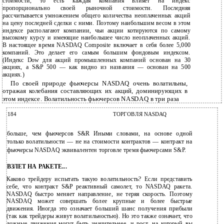
стоимости, то есть каждая компания влияет на индекс
пропорционально своей рыночной стоимости. Последняя
рассчитывается умножением общего количества неоплаченных акций
на цену последней сделки с ними. Поэтому наибольшим весом в этом
индексе располагают компании, чьи акции котируются по самому
высокому курсу и имеющие наибольшее число неоплаченных акций.
В настоящее время NASDAQ Composite включает в себя более 5,000
компаний. Это делает его самым большим фондовым индексом.
(Индекс Dow для акций промышленных компаний основан на 30
акциях, a S&P 500 — как видно из названия — основан на 500
акциях.)
По своей природе фьючерсы NASDAQ очень волатильны,
отражая колебания составляющих их акций, доминирующих в
этом индексе. Волатильность фьючерсов NASDAQ в три раза
184
ТОРГОВЛЯ NASDAQ
больше, чем фьючерсов S&R Иными словами, на основе одной
только волатильности — не на стоимости контрактов — контракт на
фьючерсы NASDAQ эквивалентен торговле тремя фьючерсами S&P.
ВЗЛЕТ НА РАКЕТЕ...
Каково трейдеру испытать такую волатильность? Если представить
себе, что контракт S&P реактивный самолет, то NASDAQ ракета.
NASDAQ быстро меняет направление, не теряя скорость. Поэтому
NASDAQ может совершать более крупные и более быстрые
движения. Иногда это означает больший шанс получения прибыли
(так как трейдеры живут волатильностью). Но это также означает, что
ложные движения могут быть значительнее, и рост, на который вы