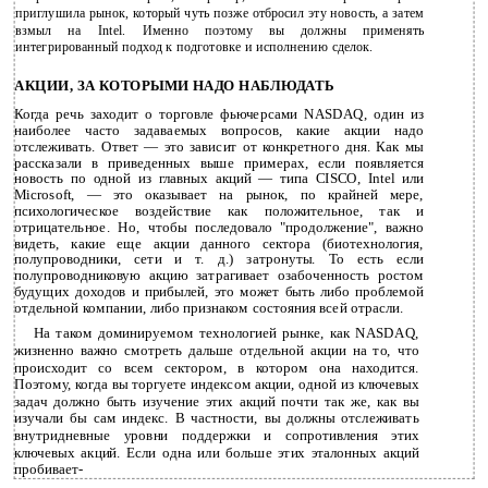
приглушила рынок, который чуть позже отбросил эту новость, а затем
взмыл на Intel. Именно поэтому вы должны применять
интегрированный подход к подготовке и исполнению сделок.
АКЦИИ, ЗА КОТОРЫМИ НАДО НАБЛЮДАТЬ
Когда речь заходит о торговле фьючерсами NASDAQ, один из
наиболее часто задаваемых вопросов, какие акции надо
отслеживать. Ответ — это зависит от конкретного дня. Как мы
рассказали в приведенных выше примерах, если появляется
новость по одной из главных акций — типа CISCO, Intel или
Microsoft, — это оказывает на рынок, по крайней мере,
психологическое воздействие как положительное, так и
отрицательное. Но, чтобы последовало "продолжение", важно
видеть, какие еще акции данного сектора (биотехнология,
полупроводники, сети и т. д.) затронуты. То есть если
полупроводниковую акцию затрагивает озабоченность ростом
будущих доходов и прибылей, это может быть либо проблемой
отдельной компании, либо признаком состояния всей отрасли.
На таком доминируемом технологией рынке, как NASDAQ,
жизненно важно смотреть дальше отдельной акции на то, что
происходит со всем сектором, в котором она находится.
Поэтому, когда вы торгуете индексом акции, одной из ключевых
задач должно быть изучение этих акций почти так же, как вы
изучали бы сам индекс. В частности, вы должны отслеживать
внутридневные уровни поддержки и сопротивления этих
ключевых акций. Если одна или больше этих эталонных акций
пробивает-