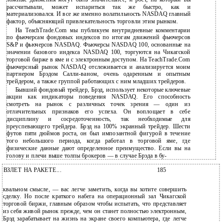
рассчитывали, может испариться так же быстро, как и
материализовался. И все же именно волатильность NASDAQ главный
фактор, объясняющий привлекательность торговли этим рынком.
На TeachTrade.Com мы публикуем внутридневные комментарии
по фьючерсам фондовых индексов по итогам движений фьючерсов
S&P и фьючерсов NASDAQ. Фьючерсы NASDAQ 100, основанные на
значении базового индекса NASDAQ 100, торгуются на Чикагской
торговой бирже в яме и с электронным доступом. На TeachTrade.Com
фьючерсный рынок NASDAQ отслеживается и анализируется моим
партнером Брэдом Салли-ваном, очень одаренным и опытным
трейдером, а также группой работающих с ним младших трейдеров.
Бывший фондовый трейдер, Брэд, использует некоторые ключевые
акции как индикаторы поведения NASDAQ. Его способность
смотреть на рынок с различных точек зрения — один из
отличительных признаков его успеха. Он воплощает в себе
дисциплину и сосредоточенность, так необходимые для
преуспевающего трейдера. Брэд на 100% экранный трейдер. Шести
футов пяти дюймов роста, он был импозантной фигурой в течение
того небольшого периода, когда работал в торговой яме, где
физические данные дают определенное преимущество. Если вы на
голову и плечи выше толпы брокеров — в случае Брэда в бу-
ВЗЛЕТ НА РАКЕТЕ...
185
квальном смысле, — вас легче заметить, когда вы хотите совершить
сделку. Но после краткого набега на операционный зал Чикагской
торговой биржи, главным образом чтобы испытать, что представляет
из себя живой рынок прежде, чем он станет полностью электронным,
Брэд зарабатывает на жизнь на экране своего компьютера, где легче