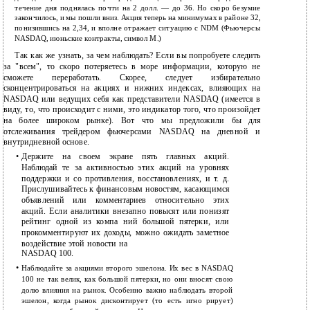
течение дня поднялась почти на 2 долл. — до 36. Но скоро безумие
закончилось, и мы пошли вниз. Акция теперь на минимумах в районе 32,
понизившись на 2,34, и вполне отражает ситуацию с NDM (Фьючерсы
NASDAQ, июньские контракты, символ М.)
Так как же узнать, за чем наблюдать? Если вы попробуете следить
за "всем", то скоро потеряетесь в море информации, которую не
сможете переработать. Скорее, следует избирательно
сконцентрироваться на акциях и нижних индексах, влияющих на
NASDAQ или ведущих себя как представители NASDAQ (имеется в
виду, то, что происходит с ними, это индикатор того, что произойдет
на более широком рынке). Вот что мы предложили бы для
отслеживания трейдером фьючерсами NASDAQ на дневной и
внутридневной основе.
•
Держите на своем экране пять главных акций.
Наблюдай те за активностью этих акций на уровнях
поддержки и со противления, восстановлениях, и т. д.
Прислушивайтесь к финансовым новостям, касающимся
объявлений или комментариев относительно этих
акций. Если аналитики внезапно повысят или понизят
рейтинг одной из компа ний большой пятерки, или
прокомментируют их доходы, можно ожидать заметное
воздействие этой новости на
NASDAQ 100.
•
Наблюдайте за акциями второго эшелона. Их вес в NASDAQ
100 не так велик, как большой пятерки, но они вносят свою
долю влияния на рынок. Особенно важно наблюдать второй
эшелон, когда рынок дисконтирует (то есть игно рирует)