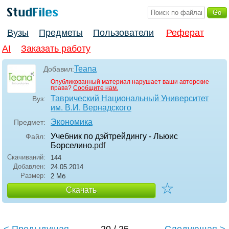
Вузы
Предметы
Пользователи
Реферат
AI
Заказать работу
Teana
Добавил:
Опубликованный материал нарушает ваши авторские
права?
Сообщите нам.
Таврический Национальный Университет
Вуз:
им. В.И. Вернадского
Экономика
Предмет:
Учебник по дэйтрейдингу - Льюис
Файл:
Борселино
.pdf
Скачиваний:
144
Добавлен:
24.05.2014
Размер:
2 Мб
☆
Скачать