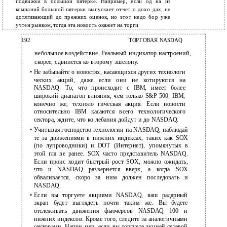
подвижки в большой пятерке. Например, если од на из
компаний большой пятерки выпускает отчет о дохо дах, не
дотягивающий до прежних оценок, но этот недо бор уже
учтен рынком, тогда эта новость окажет на торги
192
ТОРГОВАЯ NASDAQ
небольшое воздействие. Реальный индикатор настроений,
скорее, сдвинется ко второму эшелону.
•
Не забывайте о новостях, касающихся других технологи
ческих акций, даже если они не котируются на
NASDAQ. То, что происходит с IBM, имеет более
широкий диапазон влияния, чем только S&P 500. IBM,
конечно же, техноло гическая акция. Если новости
относительно IBM касаются всего технологического
сектора, ждите, что ко лебания дойдут и до NASDAQ.
•
Учитывая господство технологии на NASDAQ, наблюдай
те за движениями в нижних индексах, таких как SOX
(по лупроводники) и DOT (Интернет), упомянутых в
этой гла ве ранее. SOX часто представитель NASDAQ.
Если проис ходит быстрый рост SOX, можно ожидать,
что и NASDAQ развернется вверх, а когда SOX
обваливается, скоро за ним должен последовать и
NASDAQ.
•
Если вы торгуете акциями NASDAQ, ваш радарный
экран будет выглядеть почти таким же. Вы будете
отслеживать движения фьючерсов NASDAQ 100 и
нижних индексов. Кроме того, следите за аналогичными
секторами. Напри мер, если вы торгуете акцией сетевой