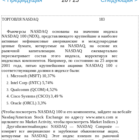
< Предыдущая
20 / 25
Следующая >
ТОРГОВЛЯ NASDAQ
183
Фьючерсы NASDAQ основаны на значении индекса
NASDAQ 100 (NDX), представляющего крупнейшие и наиболее
активные нефинансовые американские и международные
ценные бумаги, котируемые на NASDAQ, на основе их
рыночной капитализации. NASDAQ ежеквартально
пересматривает состав этого индекса, корректируя вес
индексных компонентов. Например, по состоянию на 25 апреля
2001 года, пятью крупнейшими акциями NASDAQ 100 с
соответствующими долями в индексе были:
Microsoft (MSFT) 10,37%
1.
Intel Corp (INTC) 5,74%
2.
Qualcomm (QCOM) 4,52%
3.
4.
Cisco Systems (CSCO) 3,49 %
Oracle (ORCL) 3,3%
5.
(Чтобы посмотреть NASDAQ 100 и его компоненты, зайдите на вебсайт
Nasdaq/American Stock Exchange по адресу www.amex.com и
щелкните по Market Activity, чтобы просмотреть Market Indices.)
Другойизвестныйиндекс NASDAQ — NASDAQ Composite —
измеряет все американские и зарубежные обыкновенные акции,
котируемые на NASDAQ. Этот индекс взвешен по рыночной