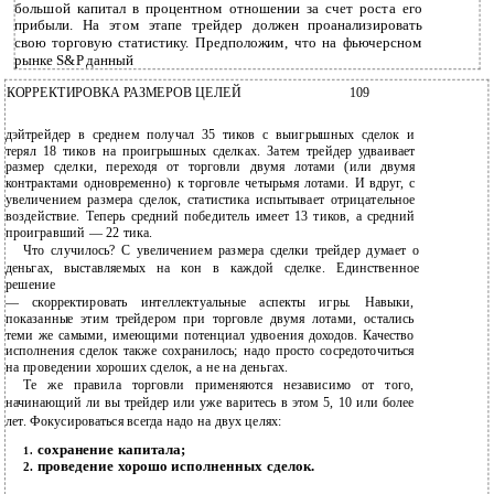
большой капитал в процентном отношении за счет роста его
прибыли. На этом этапе трейдер должен проанализировать
свою торговую статистику. Предположим, что на фьючерсном
рынке S&P данный
КОРРЕКТИРОВКА РАЗМЕРОВ ЦЕЛЕЙ
109
дэйтрейдер в среднем получал 35 тиков с выигрышных сделок и
терял 18 тиков на проигрышных сделках. Затем трейдер удваивает
размер сделки, переходя от торговли двумя лотами (или двумя
контрактами одновременно) к торговле четырьмя лотами. И вдруг, с
увеличением размера сделок, статистика испытывает отрицательное
воздействие. Теперь средний победитель имеет 13 тиков, а средний
проигравший — 22 тика.
Что случилось? С увеличением размера сделки трейдер думает о
деньгах, выставляемых на кон в каждой сделке. Единственное
решение
— скорректировать интеллектуальные аспекты игры. Навыки,
показанные этим трейдером при торговле двумя лотами, остались
теми же самыми, имеющими потенциал удвоения доходов. Качество
исполнения сделок также сохранилось; надо просто сосредоточиться
на проведении хороших сделок, а не на деньгах.
Те же правила торговли применяются независимо от того,
начинающий ли вы трейдер или уже варитесь в этом 5, 10 или более
лет. Фокусироваться всегда надо на двух целях:
сохранение капитала;
1.
проведение хорошо исполненных сделок.
2.