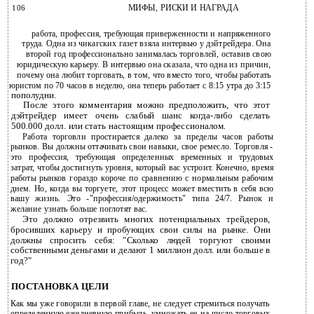
106
МИФЫ, РИСКИ И НАГРАДА
работа, профессия, требующая приверженности и напряженного
труда. Одна из чикагских газет взяла интервью у дэйтрейдера. Она
второй год профессионально занималась торговлей, оставив свою
юридическую карьеру. В интервью она сказала, что одна из причин,
почему она любит торговать, в том, что вместо того, чтобы работать
юристом по 70 часов в неделю, она теперь работает с 8:15 утра до 3:15
пополудни.
После этого комментария можно предположить, что этот
дэйтрейдер имеет очень слабый шанс когда-либо сделать
500.000 долл. или стать настоящим профессионалом.
Работа торговли простирается далеко за пределы часов работы
рынков. Вы должны оттачивать свои навыки, свое ремесло. Торговля -
это профессия, требующая определенных временных и трудовых
затрат, чтобы достигнуть уровня, который вас устроит. Конечно, время
работы рынков гораздо короче по сравнению с нормальным рабочим
днем. Но, когда вы торгуете, этот процесс может вместить в себя всю
вашу жизнь. Это -"профессия/одержимость" типа 24/7. Рынок и
желание узнать больше поглотят вас.
Это должно отрезвить многих потенциальных трейдеров,
бросивших карьеру и пробующих свои силы на рынке. Они
должны спросить себя: "Сколько людей торгуют своими
собственными деньгами и делают 1 миллион долл. или больше в
год?"
ПОСТАНОВКА ЦЕЛИ
Как мы уже говорили в первой главе, не следует стремиться получать
определенную ежедневную прибыль, умножать ее на число торговых