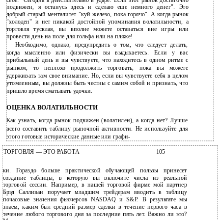
себе: "Сегодня я действительно в ударе. Если этот рынок достаточно
подвижен, я останусь здесь и сделаю еще немного денег". Это
добрый старый менталитет "куй железо, пока горячо". А когда рынок
"холоден" и нет никакой достойной упоминания волатильности, а
торговля тусклая, вы вполне можете оставаться вне игры или
провести день на поле для гольфа или на пляже!
Необходимо, однако, предупредить о том, что следует делать,
когда мысленно или физически вы выдыхаетесь. Если у вас
прибыльный день и вы чувствуете, что находитесь в одном ритме с
рынком, то неплохо продолжить торговать, пока вы можете
удерживать там свое внимание. Но, если вы чувствуете себя в целом
утомленным, вы должны быть честны с самим собой и признать, что
пришло время сматывать удочки.
ОЦЕНКА ВОЛАТИЛЬНОСТИ
Как узнать, когда рынок подвижен (волатилен), а когда нет? Лучше
всего составить таблицу рыночной активности. Не используйте для
этого готовые исторические данные или графи-
ТОРГОВЛЯ — ЭТО РАБОТА
105
ки. Гораздо больше практической обучающей пользы принесет
создание таблицы, в которую вы включите числа из реальной
торговой сессии. Например, в нашей торговой фирме мой партнер
Брэд Салливан поручает младшим трейдерам вводить в таблицу
почасовые значения фьючерсов NASDAQ и S&P. В результате мы
знаем, каким был средний размер сделки в течение первого часа в
течение любого торгового дня за последние пять лет. Важно ли это?