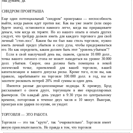
Мы думаем, да.
СИНДРОМ ПРОИГРЫША
Еще один потенциальный "синдром" проигрыша — неспособность
выйти, когда рынок идет против вас. Как вы уже знаете (или скоро
будете знать), остановится намного легче, когда вы приращиваете
деньги, чем когда их теряете. Но из нашего опыта и опыта других
следует, что трейдер должен иметь для каждого торгового дня свой
личный "стоп-лосс". Каким бы ни был ваш стиль торговли, нужно
иметь личный предел убытков и силу духа, чтобы придерживаться
его. Но как определить, каким должен быть этот "уровень убытков"?
Если в свой наилучший день вы, скажем, сделали 10.000 долл.,
точка вашего личного стопа не может находиться на уровне 30.000
долл. убытков. Скорее, она должна быть помещена в некой
логической точке, приемлемой для вашей торговли, вашей
капитализации и вашего допуска риска. Кроме того, если вы, как
правило, зарабатываете на торговле 100.000 долл. в год, вы не
захотите рисковать потерей 20% этой суммы за один день.
Имеются разные дисциплинарные подходы. К примеру, Брэд
рассказывает о своем друге, торгующем в яме евродолларовых
фьючерсов. Он каждый день уходит в 9:30 утра по центральному
времени, поторговав в течение двух часов и 10 минут. Выиграв,
проиграв или ударив по нулям, он уходит.
ТОРГОВЛЯ — ЭТО РАБОТА
Торговля — это так "круто", так "очаровательно". Торговля имеет
явную привлекательность. Но правда в том, что торговля