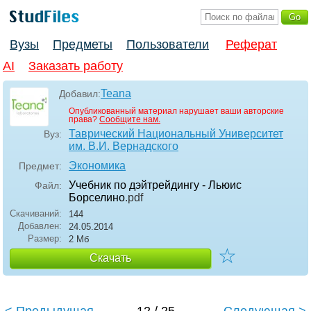
Вузы
Предметы
Пользователи
Реферат
AI
Заказать работу
Teana
Добавил:
Опубликованный материал нарушает ваши авторские
права?
Сообщите нам.
Таврический Национальный Университет
Вуз:
им. В.И. Вернадского
Экономика
Предмет:
Учебник по дэйтрейдингу - Льюис
Файл:
Борселино
.pdf
Скачиваний:
144
Добавлен:
24.05.2014
Размер:
2 Мб
☆
Скачать