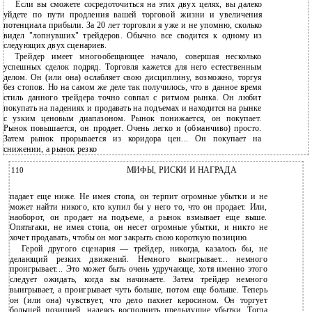
Если вы сможете сосредоточиться на этих двух целях, вы далеко
уйдете по пути продления вашей торговой жизни и увеличения
потенциала прибыли. За 20 лет торговли я уже и не упомню, сколько
видел "лопнувших" трейдеров. Обычно все сводится к одному из
следующих двух сценариев.
Трейдер имеет многообещающее начало, совершая несколько
успешных сделок подряд. Торговля кажется для него естественным
делом. Он (или она) ослабляет свою дисциплину, возможно, торгуя
без стопов. Но на самом же деле так получилось, что в данное время
стиль данного трейдера точно совпал с ритмом рынка. Он любит
покупать на падениях и продавать на подъемах и находится на рынке
с узким ценовым диапазоном. Рынок понижается, он покупает.
Рынок повышается, он продает. Очень легко и (обманчиво) просто.
Затем рынок прорывается из коридора цен... Он покупает на
снижении, а рынок резко
110
МИФЫ, РИСКИ И НАГРАДА
падает еще ниже. Не имея стопа, он терпит огромные убытки и не
может найти никого, кто купил бы у него то, что он продает. Или,
наоборот, он продает на подъеме, а рынок взмывает еще выше.
Опятьтаки, не имея стопа, он несет огромные убытки, и никто не
хочет продавать, чтобы он мог закрыть свою короткую позицию.
Герой другого сценария — трейдер, никогда, казалось бы, не
делающий резких движений. Немного выигрывает... немного
проигрывает... Это может быть очень удручающе, хотя именно этого
следует ожидать, когда вы начинаете. Затем трейдер немного
выигрывает, а проигрывает чуть больше, потом еще больше. Теперь
он (или она) чувствует, что дело пахнет керосином. Он торгует
большей позицией, надеясь восполнить предыдущие убытки. Тогда