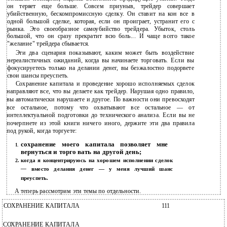
он теряет еще больше. Совсем приуныв, трейдер совершает
убийственную, бескомпромиссную сделку. Он ставит на кон все в
одной большой сделке, которая, если он проиграет, устранит его с
рынка. Это своеобразное самоубийство трейдера. Убыток, столь
большой, что он сразу прекратит всю боль... И чаще всего такое
"желание" трейдера сбывается.
Эти два сценария показывают, каким может быть воздействие
нереалистичных ожиданий, когда вы начинаете торговать. Если вы
фокусируетесь только на делании денег, вы безжалостно подорвете
свои шансы преуспеть.
Сохранение капитала и проведение хорошо исполняемых сделок
направляют все, что вы делаете как трейдер. Нарушая одно правило,
вы автоматически нарушаете и другое. По важности они превосходят
все остальное, потому что охватывают все остальное — от
интеллектуальной подготовки до технического анализа. Если вы не
почерпнете из этой книги ничего иного, держите эти два правила
под рукой, когда торгуете:
сохранение моего капитала позволяет мне
1.
вернуться и торго вать на другой день;
когда я концентрируюсь на хорошем исполнении сделок
2.
—
вместо делания денег — у меня лучший шанс
преуспеть.
А теперь рассмотрим эти темы по отдельности.
СОХРАНЕНИЕ КАПИТАЛА
111
СОХРАНЕНИЕ КАПИТАЛА