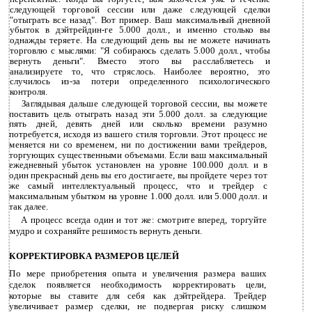
следующей торговой сессии или даже следующей сделки
"отыграть все назад". Вот пример. Ваш максимальный дневной
убыток в дэйтрейдин-ге 5.000 долл., и именно столько вы
однажды теряете. На следующий день вы не можете начинать
торговлю с мыслями: "Я собираюсь сделать 5.000 долл., чтобы
вернуть деньги". Вместо этого вы расслабляетесь и
анализируете то, что стряслось. Наиболее вероятно, это
случилось из-за потери определенного психологического
контроля.
Заглядывая дальше следующей торговой сессии, вы можете
поставить цель отыграть назад эти 5.000 долл. за следующие
пять дней, девять дней или сколько времени разумно
потребуется, исходя из вашего стиля торговли. Этот процесс не
меняется ни со временем, ни по достижении вами трейдеров,
торгующих существенными объемами. Если ваш максимальный
ежедневный убыток установлен на уровне 100.000 долл. и в
один прекрасный день вы его достигаете, вы пройдете через тот
же самый интеллектуальный процесс, что и трейдер с
максимальным убытком на уровне 1.000 долл. или 5.000 долл. и
так далее.
А процесс всегда один и тот же: смотрите вперед, торгуйте
мудро и сохраняйте решимость вернуть деньги.
КОРРЕКТИРОВКА РАЗМЕРОВ ЦЕЛЕЙ
По мере приобретения опыта и увеличения размера ваших
сделок появляется необходимость корректировать цели,
которые вы ставите для себя как дэйтрейдера. Трейдер
увеличивает размер сделки, не подвергая риску слишком