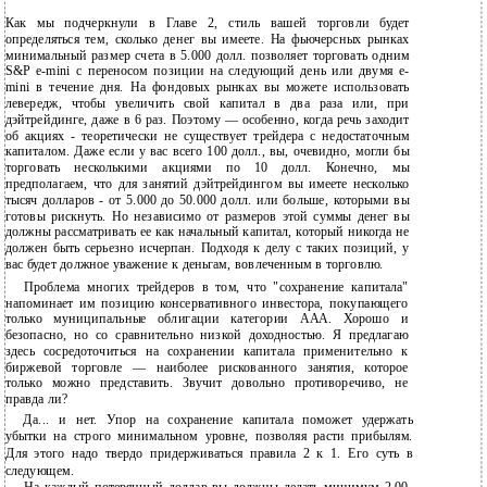
Как мы подчеркнули в Главе 2, стиль вашей торговли будет
определяться тем, сколько денег вы имеете. На фьючерсных рынках
минимальный размер счета в 5.000 долл. позволяет торговать одним
S&P e-mini с переносом позиции на следующий день или двумя e-
mini в течение дня. На фондовых рынках вы можете использовать
левередж, чтобы увеличить свой капитал в два раза или, при
дэйтрейдинге, даже в 6 раз. Поэтому — особенно, когда речь заходит
об акциях - теоретически не существует трейдера с недостаточным
капиталом. Даже если у вас всего 100 долл., вы, очевидно, могли бы
торговать несколькими акциями по 10 долл. Конечно, мы
предполагаем, что для занятий дэйтрейдингом вы имеете несколько
тысяч долларов - от 5.000 до 50.000 долл. или больше, которыми вы
готовы рискнуть. Но независимо от размеров этой суммы денег вы
должны рассматривать ее как начальный капитал, который никогда не
должен быть серьезно исчерпан. Подходя к делу с таких позиций, у
вас будет должное уважение к деньгам, вовлеченным в торговлю.
Проблема многих трейдеров в том, что "сохранение капитала"
напоминает им позицию консервативного инвестора, покупающего
только муниципальные облигации категории ААА. Хорошо и
безопасно, но со сравнительно низкой доходностью. Я предлагаю
здесь сосредоточиться на сохранении капитала применительно к
биржевой торговле — наиболее рискованного занятия, которое
только можно представить. Звучит довольно противоречиво, не
правда ли?
Да... и нет. Упор на сохранение капитала поможет удержать
убытки на строго минимальном уровне, позволяя расти прибылям.
Для этого надо твердо придерживаться правила 2 к 1. Его суть в
следующем.