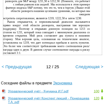
разворота для S&P между 1211,50 и 1212,50. (Помните, это работает
с любым рынком или акцией. Мы используем в этом примере
фьючерс индекса S&P потому, что это то, чем я торгую.) Выше этой
области разворота нашими целевыми уровнями, на которых мы
ожидаем
встретить сопротивление, являются 1219, 1222,50 и затем 1230.
Рынок открывается, и первоначальный диапазон оказывается
прямо вокруг этой области разворота, выстраивая там хорошую
поддержку. Поэтому я открываю длинную позицию на 1213 со
стопом на 1211, который пока совпадает с минимумом диапазона со
времени открытия. Мой риск составляет два пункта в нижнюю
сторону. Моя верхняя цель, основанная на техническом анализе,
установлена на 1219, что дает потенциал прибыли в шесть пунктов.
Это более чем соответствует требованиям моего соотношения риск/
награда один к двум. В данном случае соотношение награды к риску
составляет 3:1.
< Предыдущая
12 / 25
Следующая >
Соседние файлы в предмете
Экономика
Управленческий учёт - Кукукина И.Г.pdf
100
Управленческий учёт Конспект лекций - Понкрашева
120
Т.А..pdf