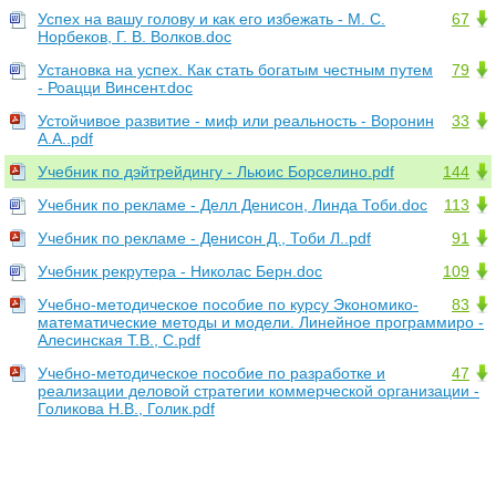
Успех на вашу голову и как его избежать - М. С.
67
Норбеков, Г. В. Волков.doc
Установка на успех. Как стать богатым честным путем
79
- Роацци Винсент.doc
Устойчивое развитие - миф или реальность - Воронин
33
А.А..pdf
Учебник по дэйтрейдингу - Льюис Борселино.pdf
144
Учебник по рекламе - Делл Денисон, Линда Тоби.doc
113
Учебник по рекламе - Денисон Д., Тоби Л..pdf
91
Учебник рекрутера - Николас Берн.doc
109
Учебно-методическое пособие по курсу Экономико-
83
математические методы и модели. Линейное программиро -
Алесинская Т.В., С.pdf
Учебно-методическое пособие по разработке и
47
реализации деловой стратегии коммерческой организации -
Голикова Н.В., Голик.pdf