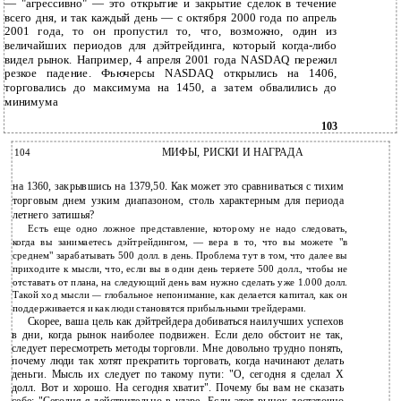
— "агрессивно" — это открытие и закрытие сделок в течение
всего дня, и так каждый день — с октября 2000 года по апрель
2001 года, то он пропустил то, что, возможно, один из
величайших периодов для дэйтрейдинга, который когда-либо
видел рынок. Например, 4 апреля 2001 года NASDAQ пережил
резкое падение. Фьючерсы NASDAQ открылись на 1406,
торговались до максимума на 1450, а затем обвалились до
минимума
103
104
МИФЫ, РИСКИ И НАГРАДА
на 1360, закрывшись на 1379,50. Как может это сравниваться с тихим
торговым днем узким диапазоном, столь характерным для периода
летнего затишья?
Есть еще одно ложное представление, которому не надо следовать,
когда вы занимаетесь дэйтрейдингом, — вера в то, что вы можете "в
среднем" зарабатывать 500 долл. в день. Проблема тут в том, что далее вы
приходите к мысли, что, если вы в один день теряете 500 долл., чтобы не
отставать от плана, на следующий день вам нужно сделать уже 1.000 долл.
Такой ход мысли
—
глобальное непонимание, как делается капитал, как он
поддерживается и как люди становятся прибыльными трейдерами.
Скорее, ваша цель как дэйтрейдера добиваться наилучших успехов
в дни, когда рынок наиболее подвижен. Если дело обстоит не так,
следует пересмотреть методы торговли. Мне довольно трудно понять,
почему люди так хотят прекратить торговать, когда начинают делать
деньги. Мысль их следует по такому пути: "О, сегодня я сделал X
долл. Вот и хорошо. На сегодня хватит". Почему бы вам не сказать