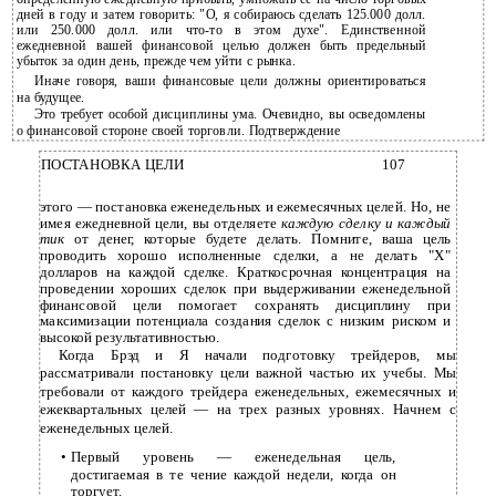
дней в году и затем говорить: "О, я собираюсь сделать 125.000 долл.
или 250.000 долл. или что-то в этом духе". Единственной
ежедневной вашей финансовой целью должен быть предельный
убыток за один день, прежде чем уйти с рынка.
Иначе говоря, ваши финансовые цели должны ориентироваться
на будущее.
Это требует особой дисциплины ума. Очевидно, вы осведомлены
о финансовой стороне своей торговли. Подтверждение
ПОСТАНОВКА ЦЕЛИ
107
этого — постановка еженедельных и ежемесячных целей. Но, не
имея ежедневной цели, вы отделяете
каждую сделку и каждый
тик
от денег, которые будете делать. Помните, ваша цель
проводить хорошо исполненные сделки, а не делать "X"
долларов на каждой сделке. Краткосрочная концентрация на
проведении хороших сделок при выдерживании еженедельной
финансовой цели помогает сохранять дисциплину при
максимизации потенциала создания сделок с низким риском и
высокой результативностью.
Когда Брэд и Я начали подготовку трейдеров, мы
рассматривали постановку цели важной частью их учебы. Мы
требовали от каждого трейдера еженедельных, ежемесячных и
ежеквартальных целей — на трех разных уровнях. Начнем с
еженедельных целей.
•
Первый уровень — еженедельная цель,
достигаемая в те чение каждой недели, когда он
торгует.