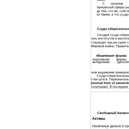
С началом де
банковской сферы раз
ду тем, что же, собств
ют банки, а что ссудо
Ссудо-сберегатель
Сегодня ссудо-сбере
ных институтов и распол
ствующих лиц на сцене с
Мировой войны. Правител
«Взаимная» форма
перативная
фирма,
вкладчикам
(депози
ном выражении примерно 
Ссудо-сберегательные
ства штата. Первоначал
(mutual form of ownersh
позиторам). В последние
Свободный балансов
Активы
Наличные деньги и ср