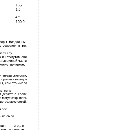
16,2
1,6
4,5
100,0
сферы. Владельцы-
х условиях в тех
сех ссу­
ин­ ститутов: они
В пассивной части
ционно принимают
г недви­ жимости.
и срочных вкладов
ны, чем это имело
, сель­
и держат в своих
е могут открывать
ние возможностей,
 опе­
ь не было
кция
Ф е д е ­
темы, определяв­