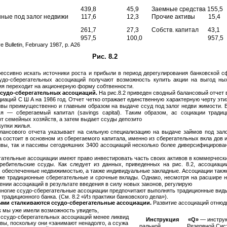
439,8
45,9
Заемные средства 155,5
ные под залог недвижи­
117,6
12,3
Прочие активы
15,4
261,7
27,3
Собств. капитал
43,1
957,5
100,0
957,5
 Bulletin, February 1987, p. A26
Рис. 8.2
рессивно искать источники роста и прибыли в период дерегулирования банковской 
удо-сберегательных ассоциаций получают возможность купить акции на выгод­ ны
ция переходит на акционерную форму собтвенности.
ссудо-сберегательных
ассоциаций.
На рис.8.2 приведен сводный балансовый отчет в
иаций С Ш А на 1986 год. Отчет четко отражает единственную характерную черту этих 
ивы преимущественно и главным образом на выдаче ссуд под залог недви­ жимости. 
я — сберегаемый капитал (savings capital). Таким образом, ас­ социации тради
т семейных хозяйств, а затем выдает ссуды депозито­
купки жилья.
лансового отчета указывает на сильную специализацию на выдаче займов под зало
 состоит в основном из сберегаемого капитала, именно из сберегательных вкла­ дов 
ивы, так и пассивы сегодняшних 3400 ассоциаций несколько более диверсифицирова
гательные ассоциации имеют право инвестировать часть своих активов в коммерческие
ребительские ссуды. Как следует из данных, приведенных на рис. 8.2, ассоциаци
, обеспеченные недвижимостью, а также индивидуальные закладные. Ассоциации такж
же традиционные сберегательные и срочные вклады. Однако, несмотря на расшире­ 
нии ассоциаций в результате введения в силу новых законов, регулирую­
ногие ссудо-сберегательные ассоциации предпочитают выполнять традиционные виды
т традиционного банка. (См. 8.2 «Из практики банковского дела»).
ыми сталкиваются ссудо-сберегательные ассоциации.
Развитие ассоциаций отнюд
к мы уже имели возможность увидеть,
 ссудо-сберегательных ассоциаций менее ликвид­
Инструкция
«Q»
— инстру
вы, поскольку они «занимают ненадолго, а ссужа­
ральной
Резервной Сис