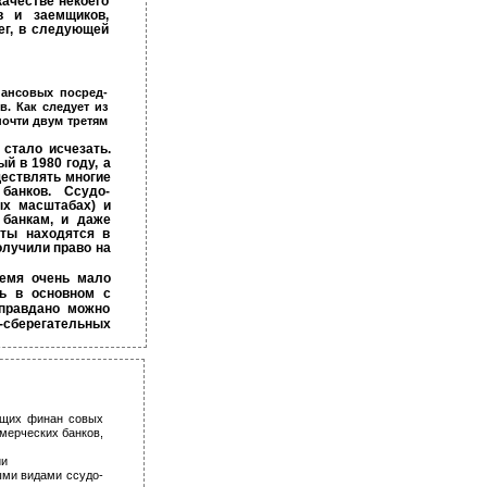
качестве некоего
в и заемщиков,
ег, в следующей
нансовых посред­
. Как следует из
почти двум третям
стало исчезать.
й в 1980 году, а
ществлять многие
банков. Ссудо-
ых масштабах) и
 банкам, и даже
уты находятся в
олучили право на
ремя очень мало
сь в основном с
оправдано можно
-сберегательных
ущих финан­ совых
 мерческих банков,
ии
ыми видами ссудо-