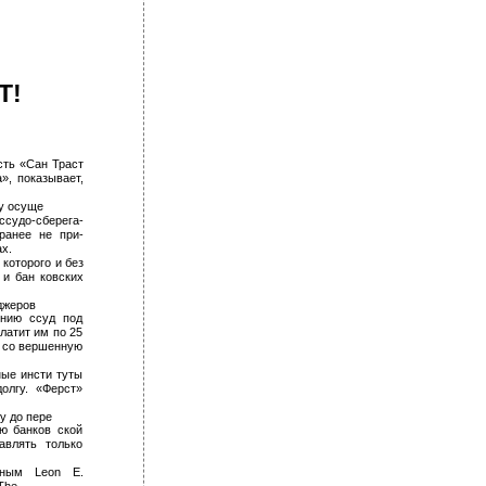
Т!
сть «Сан Траст
», показывает,
у осуще­
удо-сберега­
ранее не при­
х.
 которого и без
и бан­ ковских
джеров
ению ссуд под
латит им по 25
ю со­ вершенную
ые инсти­ туты
олгу. «Ферст»
у до пере­
ю банков­ ской
авлять только
нным Leon E.