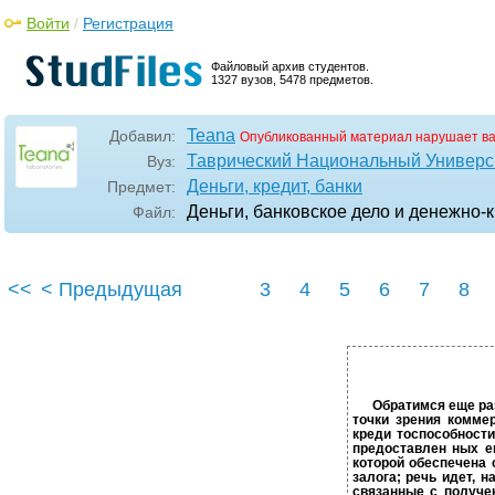
Войти
/
Регистрация
Файловый архив студентов.
1327 вузов, 5478 предметов.
Teana
Добавил:
Опубликованный материал нарушает в
Таврический Национальный Универси
Вуз:
Деньги, кредит, банки
Предмет:
Деньги, банковское дело и денежно-к
Файл:
<<
< Предыдущая
3
4
5
6
7
8
Обратимся еще раз
точки зрения комме
креди­ тоспособност
предоставлен­ ных е
которой обеспечена 
залога; речь идет, н
связанные с получе