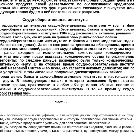
 институты и, до некоторой степени, взаимные фонды создают деньги в 
бочного продукта своей деятельности по обслуживанию кредиторо
тами. Мы исследуем эту фун­ кцию банков, связанную с выпуском ден
едующих главах будем к ней посто­ янно возваращаться.
Ссудо-сберегательные институты
 рассмотрим деятельнсоть ссудо-сберегательных институтов — группы фи
судо-сберегательных ассоциаций, сберегательных банков и кредитных союзов
 ссудо-сберегательные институты в 1984 году располагали активами, равными 
банков. Очевидно, что их роль на финансовых рынках весьма велика.
судо-сберегательными институтами и банками в восьмидесятых годах 
и банковского дела»). Закон о контроле за денежным обращением, приняты
конов и постановлений, разрешил ссудо-сберегательным институтам осу
ые ранее входили в исключительную компетенцию коммерческих 
титуты получили право выдавать коммерческие ссуды (в ограниченн
депозиты; по­ следнее раньше разрешено было только коммерческим
чительную черту. В на­ стоящее время ссудо-сберегательные инстит
ой Резервной Системы во всем, что касается чековых депозитов; они п
а услуг ФРС, в том числе и на получение дисконтированных займов.
еории денег, банки и ссудо-сберегательные институты в настоящее в
от друга. В последующих главах, в которых изложение будет вести
 точки зрения, практически в любом абзаце слово «банки» вполне 
«банки и ссудо-сберегательные институты». В то же время у ссудо
собственная уни-
Часть 2
ими особенностями и спецификой, и это история до сих пор отражается в их тек
то, что некоторые ссудо-сберегательные институты практически неотличимы от к о м ­
такие, которые продолжают с успехом для себя занимать небанковские
ющем разделе мы сосредоточим внимание не столько на сходстве, сколько на различ
сберегательными институтами, а также на различиях, существующих между различн