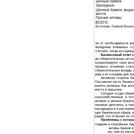
ценные бумаги
Закладные
Ценные бумаги, выдан
мости
Прочие активы:
ВСЕГО:
Источник: Federal Reserve
их от необходимости аг
вкладчики взаимных сс
случаях, когда ассоциа
Балансовый отчет
до-сберегательных ассоц
концентрируют свои акт
баланса основная стать
сберегательные вклады о
рам и их соседям для по
Активная сторона ба
Пассивная часть баланса
малого размера. Как акт
место в прошлом.
Сегодня ссудо-сбере
скохозяйственные и пот
активах и ценные бумаги
чековые депозиты, а так
находящихся в распоряже
щих банковскую сферу, м
раций, что отличает их о
Проблемы, с котор
гладким и спокойным. Ка
активы банков и
ны, чем их пасси