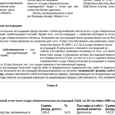
любое другое название
Wynter, «Bank or Thrift?
регулирования
вместо «ссудо-сберегательное
Distinctions Become Mur
личие меж ­
учреждение» будет с точки зре­ ния
Wall Street Journal, June.
енно, дела­
клиентов более удачным.
-сберега­
Битва, развернувшаяся в цент­
ре Флориды между «Ферест» и
ные ассоциации
гательные ассоциации представляют собой крупнейший сектор всех ссудо-сберегатель
агает наибольшими счетами. Кроме того, эти ассоциации — наиболее молодые из всех 
судо-сберегательного бизнеса. Большинство ассоциаций было организовано после Вт
ьство стимулировало их развитие для того, чтобы способствовать расширению строи­
тельства жилья. В 1984 г. в С Ш А существовало около
ассоциаций. В результате слияний и поглощений их
собственности
—
коо ­
сейчас составляет примерно половину от того, что было
принадлежащая
ее
века тому назад. Суммарные активы ассоциаций выросл
торам).
ж е период почти в 5 раз, из чего м о ж н о сделать вывод
современная ссудо-сберегательная ассоциация в номин
в 10 раз больше тех, что существовали в послевоенный период.
 ассоциации получают чартер либо от федерального правительства, либо от правител
ьно большинство ассоциаций функционировало на началах
«взаимной» формы собств
ip),
предоставлявшей собой кооперативную фирму, принадлежащую ее вкладчикам (де
 годы многие ассоциации перешли на акционерную форму собственности. Это избавил
Глава 8
ый отчет всех ссудо-сберегательных ассоциаций США, на 30 сентября 1986 го
%
Сумма
Пассивы и собст-
Сумм
(млрд. долл.)
венный капитал
(млрд.
едства, вложенные в
138,4
14,5
Депозиты
743,5