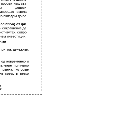
 процентных ста­
ых
депози­
запрещает выпла­
о вкладам до во­
ediation) от фи­
 сокращение де­
ститутах, сопро­
ем инвестиций,
ами.
при­ ток денежных
од­ новременно и
явление получило
 рынка, которые
ив средств резко
­
к;