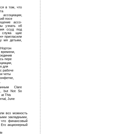
ся в том, что
а­
 ассоциации,
ий посе­
щение ассо­
бы узнать об
ния ссуд под
 служа­ щие
н» пригласили
у­ мя детьми,
«Нортон
о времени,
оединив­
сь пере­
оциации,
ю для
с рабоче­
ми четы
конфетке,
.
анным Clare
s, but Not So
 at This
rnal, June
ли воз­ можность
ными закладными,
, что финансовый
. Его акционерный
е­