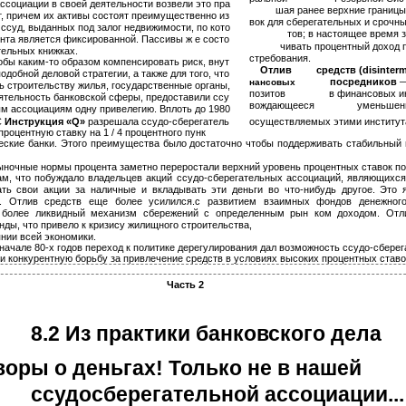
Ассоциации в своей деятельности возвели это пра­
шая ранее верхние границы
т, причем их активы состоят преимущественно из
вок для сберегательных и срочн
ссуд, выданных под залог недвижимости, по кото­
тов; в настоящее время 
та является фиксированной. Пассивы ж е состо­
чивать процентный доход п
тельных книжках.
стребования.
тобы каким-то образом компенсировать риск, внут­
Отлив
средств (disinterm
добной деловой стратегии, а также для того, что­
посредников
—
нансовых
ь строительству жилья, государственные органы,
позитов
в финансовых ин
тельность банковской сферы, предоставили ссу­
вождающееся
уменьшени
м ассоциациям одну привелегию. Вплоть до 1980
С
Инструкция «Q»
разрешала ссудо-сберегатель­
осуществляемых этими институт
роцентную ставку на 1 / 4 процентного пунк­
еские банки. Этого преимущества было достаточно чтобы поддерживать стабильный 
ночные нормы процента заметно переростали верхний уровень процентных ставок по
м, что побуждало владельцев акций ссудо-сберегательных ассоциаций, являющихся 
ать свои акции за наличные и вкладывать эти деньги во что-нибудь другое. Это 
в. Отлив средств еще более усилился.с развитием взаимных фондов денежного
о более ликвидный механизм сбережений с определенным рын­ ком доходом. Отл
ды, что привело к кризису жилищного строительства,
нии всей экономики.
 начале 80-х годов переход к политике дерегулирования дал возможность ссудо-сберега
и конкурентную борьбу за привлечение средств в условиях высоких процентных ставо
Часть 2
8.2 Из практики банковского дела
воры о деньгах! Только не в нашей
ссудосберегательной ассоциации...