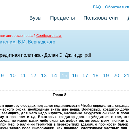
FAQ
Обратная св
Вузы
Предметы
Пользователи
аши авторские права?
Сообщите нам.
тет им. В.И. Вернадского
редитная политика - Долан Э. Дж. и др.
.pdf
9
10
11
12
13
14
15
16
17
18
19
20
2
Глава 8
 к примеру о ссудах под залог недвижимости. Чтобы определить, оправд
рческого риска, необходимо знать две вещи. Во-первых, кредитор дол
и заемщика, для чего надо изучить, насколько аккуратен он был в пога
му в прошлом и т.д. Во-вторых, кредитор должен убедиться в том, чт
ссуда, не имеет каких-либо скрытых дефектов, которые могут понизить 
апри­ мер, о наличии термитов в перекрытиях здания, о прочности балок 
нием такого рода информации, как правило, удерживают частных лиц