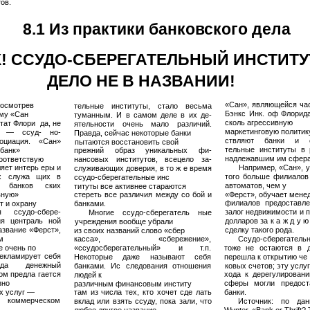
ов.
8.1 Из практики банковского дела
! ССУДО-СБЕРЕГАТЕЛЬНЫЙ ИНСТИТУ
ДЕЛО НЕ В НАЗВАНИИ!
«Сан», являющейся ча
посмотрев
тельные институты, стало весьма
Бэнкс Инк. оф Флорида
му «Сан
туманным. И в самом деле в их де­
сколь агрессивную
ат Флори ­ да, не
ятельности очень мало различий.
маркетинговую политик
о — ссуд- но-
Правда, сейчас некоторые банки
ствляют банки и сс
социация. «Сан»
пытаются восстановить свой
тельные институты в 
«банк»
прежний образ уникальных фи­
надлежавшим им сфера
оответствую­
нансовых институтов, всецело за­
ет интерь­ еры и
Например, «Сан», у
служивающих доверия, в то ж е время
х служа­ щих в
того больше филиалов 
ссудо-сберегательные инс­
 банков­ ских
автоматов, чем у
титуты все активнее стараются
вную»
стереть все различия между со­ бой и
«Ферст», обучает мене
филиалов предоставл
т и охрану
банками.
я ссудо-сбере­
залог недвижимости и п
Многие ссудо-сберегатель­ ные
я централь­ ной
долларов за к а ж д у 
учреждения вообще убрали
звание «Ферст»,
сделку такого рода.
из своих названий слово «сбер­
­
касса», «сбережение»,
Ссудо-сберегательн
 очень по­
«ссудосберегательный» и т.п.
тоже не остаются в д
рекламирует себя
Некоторые даже называют себя
перешла к открытию че­
да денежный
банками. Ис­ следования отношения
ковых счетов; эту услуг
ом предла­ гается
хода к дерегулировани
людей к
но­
сферы могли предост
различным финансовым институ­
х услуг —
там из числа тех, кто хочет сде­ лать
банки.
в коммерческом
вклад или взять ссуду, пока­ зали, что
Источник: по да