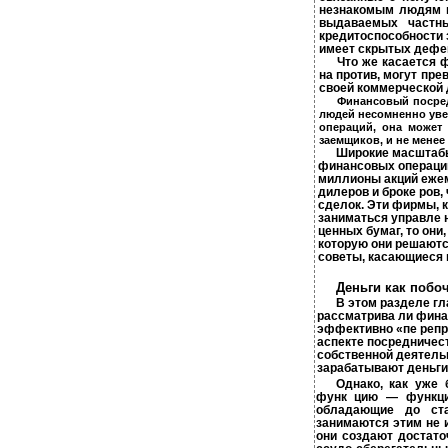
незнакомым людям п
выдаваемых частны
кредитоспособности 
имеет скрытых дефе
Что же касается ф
на­ против, могут пр
своей коммерческой 
Финансовый посред
людей несомненно увел
операций, она может 
заемщиков, и не мене
Широкие масштабы
финансовых операций
миллионы акций ежем
дилеров и броке­ ро
сделок. Эти фирмы, к
заниматься управле­ 
ценных бумаг, то они
которую они решаютс
советы, касающиеся п
Деньги как побо
В этом разделе г
рассматрива­ ли фин
эффективно «пе­ репр
аспекте посредничес
собственной деятельн
зарабатывают деньги 
Однако, как уже
функ­ цию — функци
обладающие до­ ст
занимаются этим не и
они создают достато