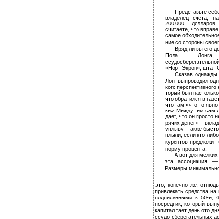
Представьте себе
владелец счета, н
200.000 долларов
считаете, что вправе
самое обходительное
ние со стороны своег
Вряд ли вы его д
Пола Лонга, 
ссудосберегатель
«Норт Экрон», штат 
Сказав однажды «
Лонг выпроводил одно
кого перспективного к
торый был настолько
что обратился в газет
что там «что-то явно 
ке». Между тем сам Л
дает, что он просто н
рячих денег»— вклад
уплывут также быстро,
плыли, если кто-либо и
курентов предложит 
норму процента.
А вот для мелких
эта ассоциация —
Размеры минимально
это, конечно же, отнюд
привлекать средства на
подписанными в 50-е, 6
посредник, который выну
капитал тает день ото дн
ссудо-сберегательных ас