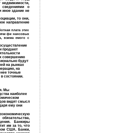
г недвижимости,
т сведениями о
 иное здание не
оциации, то они,
ьное направление
отная плата этих
ячи фи­ нансовых
, взима­ емого с
 осуществление
и продают
еятельности
их совершению
сионально будут
лей на рынках
перацию, на
енее точные
в состоянии.
я. Мы
дства наиболее
номическом
дов видят смысл
даря ему они
оэкономическую
 обязательства,
щения. Банкиры
ит им за то, что
вом США. Банки,