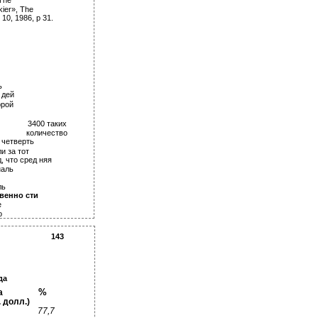
 The
kier», The
 10, 1986, p 31.
­
дей­
орой
3400 таких
количество
 четверть
и за тот
, что сред­ няя
аль­
ь­
енно­ сти
­
о
143
да
%
а
 долл.)
77,7