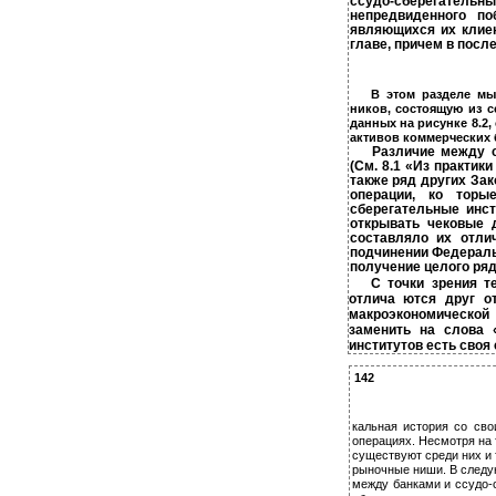
ссудо-сберегательные
непредвиденного по
являющихся их клиен
главе, причем в посл
В этом разделе мы
ников, состоящую из с
данных на рисунке 8.2,
активов коммерческих 
Различие между с
(См. 8.1 «Из практик
также ряд других За
операции, ко­ тор
сберегательные инс
открывать чековые 
составляло их отли
подчинении Федеральн
получение целого ряд
С точки зрения т
отлича­ ются друг 
макроэкономической
заменить на слова 
институтов есть своя 
142
кальная история со сво
операциях. Несмотря на 
существуют среди них и 
рыночные ниши. В следу
между банками и ссудо-