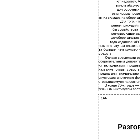
ют надолго». 
вило в абсолю
долгосрочных 
рым норма процен
ят из вкладов на сберега
Для того, ч
ренне присущий по
бы содействоват
регулирующие дея
до-сберегательны
года изданная ФР
ным институтам платить п
та больше, чем коммерч
средств.
Однако временами ры
сберегательным депозита
их вкладчиками, продав
название отлив средст
предлагали значительн
опустошил ипотечные фон
отозвавшемуся на состоя
В конце 70-х годов —
тельным институтам вест
144
Разго