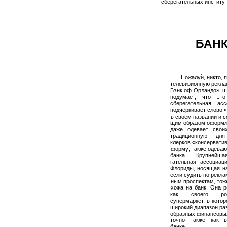
сберегательных институт
БАНК
Пожалуй, никто, 
телевизионную рекла
Бэнк оф Орландо»; шт
подумает, что эт
сберегательная ас
подчеркивает слово 
в своем названии и с
щим образом оформля
даже одевает свои
традиционную для
клерков «консервати
форму; также одеваю
банка. Крупнейша
гательная ассоциаци
Флориды, носящая на
если судить по реклам
ным проспектам, тоже
хожа на банк. Она 
как своего ро
супермаркет, в котор
широкий диапазон раз
образных финансовы
точно также как 
банке.