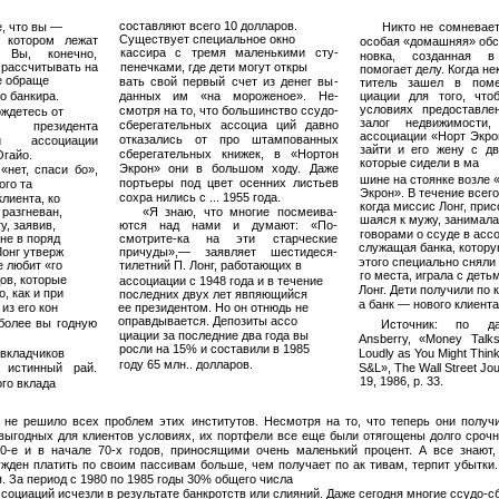
составляют всего 10 долларов.
, что вы —
Никто не сомневает
Существует специальное окно
а котором лежат
особая «домашняя» обст
кассира с тремя маленькими сту­
. Вы, конечно,
новка, созданная в
 рассчитывать на
пенечками, где дети могут откры­
помогает делу. Когда нек
 обраще­
вать свой первый счет из денег вы­
титель зашел в поме
о банкира.
данных им «на мороженое». Не­
циации для того, что
условиях предоставле
смотря на то, что большинство ссудо-
ождетесь от
залог недвижимости,
сберегательных ассоциа­ ций давно
президента
ассоциации «Норт Экро
отказались от про­ штампованных
ной ассоциации
зайти и его жену с дв
сберегательных книжек, в «Нортон
Огайо.
которые сидели в ма­
Экрон» они в большом ходу. Даже
нет, спаси­ бо»,
шине на стоянке возле 
портьеры под цвет осенних листьев
го та­
Экрон». В течение всег
сохра­ нились с ... 1955 года.
лиента, ко ­
когда миссис Лонг, прис
 разгневан,
«Я знаю, что многие посмеива­
шаяся к мужу, занимала
у, заявив,
ются над нами и думают: «По­
говорами о ссуде в асс
не в поряд­
смотрите-ка на эти старческие
служащая банка, котору
онг утверж­
причуды»,— заявляет шестидеся­
этого специально сняли 
е любит «го­
тилетний П. Лонг, работающих в
го места, играла с деть
ов, которые
ассоциации с 1948 года и в течение
Лонг. Дети получили по 
 как и при­
последних двух лет явпяющийся
а банк — нового клиента
з его кон ­
ее президентом. Но он отнюдь не
оправдывается. Депозиты ассо­
более вы­ годную
Источник: по д
циации за последние два года вы­
Ansberry, «Money Talk
росли на 15% и составили в 1985
 вкладчиков
Loudly as You Might Think
году 65 млн.. долларов.
 истинный рай.
S&L», The Wall Street Jou
19, 1986, p. 33.
го вклада
ь не решило всех проблем этих институтов. Несмотря на то, что теперь они получи
 выгодных для клиентов условиях, их портфели все еще были отягощены долго­ сроч
0-е и в начале 70-х годов, приносящими очень маленький процент. А все знают
жден платить по своим пассивам больше, чем получает по ак­ тивам, терпит убытки
я. За период с 1980 по 1985 годы 30% общего числа
социаций исчезли в результате банкротств или слияний. Даже сегодня многие ссудо-сб