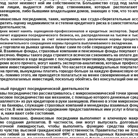
од залог неизвест­ ной им собственности. Большинство ссуд под зало
м лицам, выдается либо род­ ственниками, которые располагаю
заемщиков, либо бывшими владельцами домов, знающих о том, что то или
ктов.
инансовых посредников, таких, например, как ссудо-сберегательные асс
евратить оценку недвижимости и степени кредитного риска в самостоятел
деятельности.
ник может нанять оценщиков-профессионалов и кредитных экспертов. Зараб
ичит издержки посреднического бизнеса, но, распределенная на тысячи и тыс
быть компенсирована за счет незначительного увеличения нормы процента
е незначительного сокращения нормы процента выплачиваемого вкладчикам.
 торговли на рынках ценных бумаг сами по себе сокращают издержки на
. Взаимные фонды, страховые компании и пенсионные фонды покупают 
есячно. Фирмы такого рода стремятся всячески сэкономить на оплате д
в, что возможно в ходе ведения с последними переговоров, предшествующ
роме всего прочего, могут нанять экспертов-аналитиков, которые профес
нием инвестиционной стратегией. Что касается индивидуальных покупате
, на­ против, вынуждены платить гораздо больше за каждую финансовую о
я,- помимо этого, им приходится полагаться на менее своевременные и м
редполагаемых инвестиций, поскольку обойтись без консультаций они не 
чный продукт посреднической деятельности
лавы посредничество рассматривалось с микроэкономической точки зрени
ансовое посредничество как механизм, с помощью которого денежные сре
авляются» из рук кредиторов в руки заемщиков. Именно в этом микроэко
т­ ва банкиры, служащие страховых компаний и менеджеры взаимных фон
о­ сти. В нем заключено содержание предоставляемых ими услуг и благо
и, нажи­ вают себе состояния.
 было показано, финансовые посредники выполняют и ключевую макр
ю создания депозитов. В частности, они могут выпускать долговые
аточной ликвидностью, чтобы выполнять функцию средства обра
з чувства высокой гражданской ответственности. Правительство не плат
чно гибкий за­ менитель банкнот ФРС и монет, выпущенных Казначейст