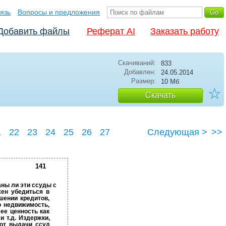
язь
Вопросы и предложения
Добавить файлы
Реферат AI
Заказать работу
Скачиваний:
833
Добавлен:
24.05.2014
Размер:
10 Мб
☆
Скачать
1
22
23
24
25
26
27
Следующая >
>>
141
аны ли эти ссуды с
жен убедиться в
шении кредитов,
о недвижимость,
ее ценность как
и т.д. Издержки,
 от выдачи ссуд