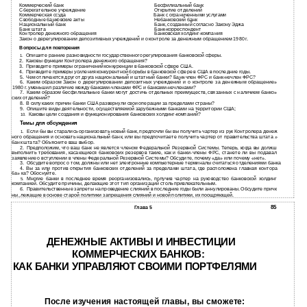
Коммерческий банк
Бесфилиальный банк
Сберегательное учреждение
Открытие отделений
Коммерческая ссуда
Банк с ограниченными услугами
Свободные банковские акты
Небанковский банк
Национальный банк
Банк, созданный согласно Закону Эджа
Банк штата
Банк-корреспондент
Контролер денежного обращения
Банковская холдинг-компания
Закон о дерегулировании депозитивных учреждений и о контроле за денежным обращением 1980 г.
Вопросы для повторения
Опишите ранние разновидности государственного регулирования банковской сферы.
1.
2.
Каковы функции Контролера денежного обращения?
3.
Приведите примеры ограничений конкуренции в банковской сфере США.
4.
Приведите примеры усиления конкурентной борьбы в банковской сфере в США в последние годы.
5.
Чем отличаются друг от друга национальный и штатный банки?
Банк-член ФРС и банк-нечлен ФРС?
6.
Каким образом Закон о дерегулировании депозитных учреждений и о контроле за денежным обращение»
1980 г. уменьшил различие между
банками-членами ФРС и банками-нечленами?
7.
Каким образом бесфилиальные банки могут достичь отдельных преимуществ, связанных с наличием банко»
ских отделений?
8.
В силу каких причин банки США развернули свои операции за пределами страны?
9.
Опишите виды деятельности, осуществляемой зарубежными банками на территории США;
Каковы цели создания и функционирования банковских
холдинг-компаний?
10.
Темы для обсуждения
Если бы вы старались организовать новый банк, предпочли бы вы получить чартер из рук Контролера денеж
1.
ного обращения и основать национальный банк, или вы предпочитаете получить чартер от правительства штата
»
банк штата? Объясните ваш выбор.
2.
Предположим, что ваш банк не явлется членом Федеральной Резервной Системы. Теперь, когда вы должш
выполнить требования, касающиеся банковских резервов такие, как и
банки-члены ФРС, станете ли вы подавал
заявление о вступлении в члены Федеральной Резервной Системы? Обсудите, почему «да» или почему «нет».
3.
Обсудите вопрос о том, должны или нет электронные компьютерные терминалы считаться отделениями банка
4.
Вы за или против открытия банковских отделений за пределами штата, где расположена главная контора
6а» ка? Обоснуйте.
Многие банки в последнее время реорганизовались, получив чартер на руководство банковской холдинг
5.
компанией. Обсудите причины, делающие этот тип организаций столь привлекательным.
6.
Правительственные запреты на проведение слияний в последние годы были аннулированы. Обсудите причк
ны, лежащие в основе старой политики запрещения слияний и новой политики, их поощряющей.
85
Глава 5
ДЕНЕЖНЫЕ АКТИВЫ И ИНВЕСТИЦИИ
КОММЕРЧЕСКИХ БАНКОВ:
КАК БАНКИ УПРАВЛЯЮТ СВОИМИ ПОРТФЕЛЯМИ
После изучения настоящей главы, вы сможете: