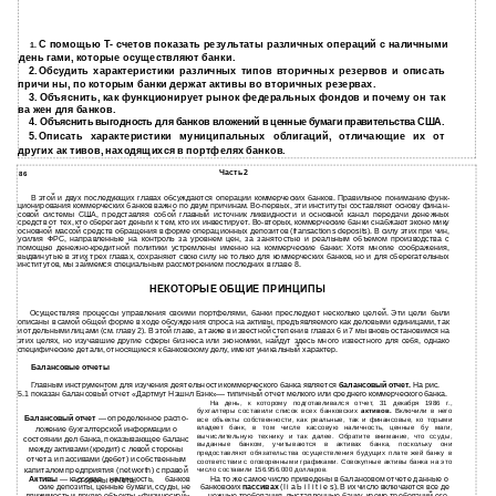
С помощью Т- счетов показать результаты различных операций с наличными
1.
день­ гами, которые осуществляют банки.
2.
Обсудить характеристики различных типов вторичных резервов и описать
причи­ ны, по которым банки держат активы во вторичных резервах.
3.
Объяснить, как функционирует рынок федеральных фондов и почему он так
ва­ жен для банков.
4.
Объяснить выгодность для банков вложений в ценные бумаги правительства США.
5.
Описать характеристики муниципальных облигаций, отличающие их от
других ак­ тивов, находящихся в портфелях банков.
Часть 2
86
В этой и двух последующих главах обсуждаются операции коммерческих банков. Правильное понимание функ­
ционирования коммерческих банков важно по двум причинам. Во-первых, эти институты составляют основу финан­
совой системы США, представляя собой главный источник ликвидности и основной канал передачи денежных
средств от тех, кто сберегает деньги к тем, кто их инвестирует. Во-вторых, коммерческие банки снабжают эконо­ мику
основной массой средств обращения в форме операционных депозитов (fransactions deposits). В силу этих при­ чин,
усилия ФРС, направленные на контроль за уровнем цен, за занятостью и реальным объемом производства с
помощью денежно-кредитной политики устремлены именно на коммерческие банки: Хотя многие соображения,
выдвинутые в этих трех главах, сохраняют свою силу не только для коммерческих банков, но и для сберегательных
институтов, мы займемся специальным рассмотрением последних в главе 8.
НЕКОТОРЫЕ ОБЩИЕ ПРИНЦИПЫ
Осуществляя процессы управления своими портфелями, банки преследуют несколько целей. Эти цели были
описаны в самой общей форме в ходе обсуждения спроса на активы, предъявляемого как деловыми единицами, так
и отдельными лицами (см. главу 2). В этой главе, а также в известной степени в главах 6 и 7 мы вновь остановимся на
этих целях, но изучавшие другие сферы бизнеса или экономики, найдут здесь много известного для себя, однако
специфические детали, относящиеся к банковскому делу, имеют уникальный характер.
Балансовые отчеты
Главным инструментом для изучения деятельности коммерческого банка является
балансовый отчет.
На рис.
5.1 показан балансовый отчет «Дартмут Нэшнл Бэнк»— типичный отчет мелкого или среднего коммерческого банка.
На день, к которому подготавливался отчет, 31 декабря 1986 г.,
бухгалтеры составили список всех банковских
активов.
Включили в него
Балансовый отчет
— определенное распо­
все объекты собственности, как реальные, так и финансовые, ко­ торыми
владеет банк, в том числе кассовую наличность, ценные бу­ маги,
ложение бухгалтерской информации о
вычислительную технику и так далее. Обратите внимание, что ссуды,
состоянии дел банка, показывающее баланс
выданные банком, учитываются в активах банка, поскольку они
между активами (кредит) с левой стороны
предоставляют обязательства осуществления будущих плате­ жей банку в
отчета и пассивами (дебет) и собственным
соответствии с оговоренными графиками. Совокупные активы банка на это
капиталом предприятия (net worth) с правой
число составили 156.956.000 долларов.
Активы
— кассовая
наличность,
банков­
На то же самое число приведены в балансовом отчете данные о
стороны отчета.
ские депозиты, ценные бумаги, ссуды, не­
банковских
пассивах
(I i а Ь i I i t i e s). В их число включаются все де­
движимость и другие объекты «физической»
нежные требования, выставленные банку, кроме требований его