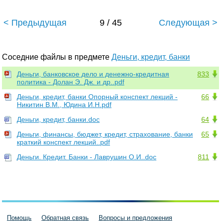
< Предыдущая
9 / 45
Следующая >
Соседние файлы в предмете
Деньги, кредит, банки
Деньги, банковское дело и денежно-кредитная
833
политика - Долан Э. Дж. и др..pdf
Деньги, кредит, банки Опорный конспект лекций -
66
Никитин В.М., Юдина И.Н.pdf
Деньги, кредит, банки.doc
64
Деньги, финансы, бюджет, кредит, страхование, банки
65
краткий конспект лекций..pdf
Деньги. Кредит. Банки - Лаврушин О.И..doc
811
Помощь
Обратная связь
Вопросы и предложения