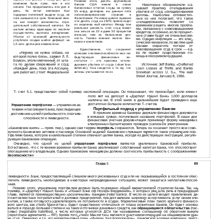
Помимо этого, десять крупнейших
компании были хуже, чем в его
банков США имели в своих
Некоторые обозреватели на­
начале. Так продолжалось изо дня в
балансовых отчетах ссуды на сумму
зывают практику откладывания
день. Ка­ питал компании был
55 млрд. долларов, вы­ данные пяти
убытков от ссуд «складированием
подорван политикой выдачи ссуд, не
латиноамериканским странам и
долгов». Наиболее оптимистич­
Филиппинам. По имею­ щимся оценкам
пога­ шавшихся в срок. Компания име­
ные из них полагают, что такое
эти десять ссуд на 150% превосходят
ла, как говорят экономисты, отри­
«складирование» позволит со
их акционер­ ный капитал. Между тем
временем решить многие пробле­
цательный собственный капитал. Ее
реальная ценность этих ссуд может
мы, связанные с невозвращением
шаткие активы едва-едва по­ зволяли
ока­ заться на 20 и даже 50 процентов
кредитов, особенно, если процент­
осуществлять выплаты вкладчикам.
меньше, чем их балансовая цен­
ные ставки будут не очень высоки­
Убытки от основной деятельности
ность. Таково мнение многих бан­
ми. Однако инфляция — это клас­
углубляли создав­ шийся дефицит на
киров и аналитиков.
сический механизм, позволяю­ щий
1,5 млн. долла­ ров ежемесячно.
банкам сократить потери от
невозвращения ссуд в срок — ед­
Единственное, что сохраняет
«Никому не нужна собака, на
ва ли окажет существенную по­
иллюзию платежеспособности мно­ гих
мощь в обозримом будущем.
которой полно блох», заявил Л. Л.
бедствующих финансовых ин­
Боумэн, уполномоченный от шта­
ститутов — это практика «откла­
Источник: Jeff Bailey, «Defferred
та по делам сбережений и ссуд.
дывания убытков от ссуд» («loan loss
deferral»). Она сводится к то­ му, что
Loan Losses at Thrifts and Banks
«Каждый день, пока эта Ассоциа­
активы учитываются по их
Snowball across U. S.», The wall
ция работает, стоит Федеральной
Street Journal, January 8, 1986.
T- счет 5.1. представляет собой пример несложной операции. Он показывает, что произойдет, если клиент
поло­ жит на депозит в «Дартмут Нэшнл Бэнк» 1.000 долларов
наличны­ ми. В этой книге в дальнейшем будет приведено еще
достаточно большое количество Т- счетов.
Управление портфелем
— управление ак­
Портфельный подход к управлению банком
тивами и пассивами банка, преследующее
В прежние
времена
банкиры держали финансовые документы
достижение целей прибыльности, платеже­
в кожаных сумках, получивших название портфелей. В наши дни
способности и ликвидности.
финансовая учетная документация принимает форму невидимых
электронных бухгалтерских проводок (записей в электронные
«банковские книги» — прим. пер.), однако сам термин
портфель
сохранился. Теперь он означает просто всю сово­
купность банковских активов и пассивов. Основной задачей банковских служащих является такое управление пор­
тфелями банка, которое в наибольшей степени отвечает целям банка, исходя из действующих инструкций, регули­
рующих банковские операции.
Очевидно, что одной из целей
управления портфелем
является увеличение банковской прибыли.
Естественно, что с течением времени прибыли банка увеличивают собственный капитал банка, что способствует
обогащению его владельцев. Однако банковские менеджеры должны соотносить прибыльность с соображениями
безопасности
и
Глава
5
89
ликвидности. Банк, предоставляющий слишком много рискованных ссуд или не оказывающийся в состоянии обес­
печить ликвидность, необходимую в некоторых непредвиденных ситуациях, может оказаться неплатежеспособ­
ным.
Помимо этого, управление портфелем должно быть подчинено общей маркетинговой стратегии банка. Так, на­
пример, и «Дартмут Нэшнл Бэнк» и «Нэшнл Бэнк оф Нозерн Вирджиния», о которых уже шла речь в предыдущей
главе, являются преимущественно «розничными» банками
(retail
banks). В число их целей входит привлечение де­
позитов местных потребителей и деловых предприятий, предоставление широкого ассортимента услуг своим кли­
ентам, а также готовность удовлетворить их потребности в ссудах. Маркетинговый план такого крупного финансо­
вого центра, как «Чейз Манхэттэн», будет существенно отличаться от плана розничных банков. Он будет основы­
ваться в гораздо большей степени на таких источниках денежных средств, как
обращающиеся обязательства
(пас­
сивы) (negotiable liabilities), к числу которых относятся ДС'и так называемые соглашения об обратном выкупе
(repurchase agreements — RP). Кроме того, «Чейз Манхэттэн» является участником операций на общемировом рын­
ке ссуд. Очевидно и то, что маркетинговый план «Индиан Хед Корпорейшн», банковской холдинг-компании, дейст­