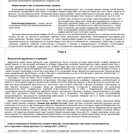
дочерних небанковских предприятий о выдаче ссуд.
Корреспондентские отношения между банками
Банки-корреспонденты образуют специфическую неформальную сеть сотрудничающих между собой банков,
Небольшой независимый банк может установить корреспоидетские отношения, поместив часть своих средств на
депозит в более крупном банке. Маленькие банки предоставляют своим клиентам иностранную валюту и чеки, под­
лежащие приему в зарубежных странах, используя свои корреспондентские балансы и депонируют на эти счета
особые чеки, которые не проходят через Резервные банки. Кор­
респондентские связи дают банку ряд преимуществ, сходных с от­
Банки-корреспонденты
— банки, связан­
крытием отделений банка, но в то же самое время за банком со­
ные между собой системой межбанковских
храняется право собственности (и самостоятельности — прим,
депозитов.
ред.) и контроль над своими операциями. Крупные банки также
могут устанавливать между собой аналогичные отношения, от­
крывая депозитные счета друг у друга.
Крупные банки конкурируют между собой за открытие у них межбанковских депозитов со стороны более мел­ ких
банков, так как эти депозиты снабжают крупные банки денежными средствами, необходимыми последним для
инвестирования. Мелкие банки получают от своих банков-корреспондентов консультации по инвестиционным и
правовым вопросам, информацию об оценке кредитоспособности коммерческих заемщиков, содействие в подбо­ ре
служащих, заемные средства в критических ситуациях и помощь в международных операциях. Банки-коррес­
понденты могут выдавать друг другу ссуды, а также сотрудничать в выдаче крупных ссуд ценным клиентам.
Глава 4
83
Банковские директора и служащие
Держатели акций банка избирают совет директоров. Число голосов, которым располагает каждый держатель
акций зависит от числа акций, которыми он владеет. Директора избирают председателя совета директоров. Обыч­
но совет директоров проводит заседания по крайней мере один раз в месяц для того, чтобы решить какие-либо
текущие вопросы, проанализировать ситуацию с выдачей важных для банка ссуд, заслушать и обсудить отчеты, а
также обсудить проблемы и политику банка вместе со служащими банка. Директора национальных банков должны
быть владельцами акций банка, а ответственность, возложенная на них в соотвествии с законом, превосходит от­
ветственность директоров обычных корпораций.
Президент, и (как это имеет место в крупных банках) председатель совета директоров, а также вице-председа­
тель формируют высшее руководство организации. Они ведут дела банка, нанимают служащих и контролируют их
работу. К числу других крупных должностей в банке относятся вице-президенты, ответственные за различные кон­
кретные виды банковской деятельности,' работники траст-отдела, казначей и другие служащие, отвечающие за
бан­ ковские операции. Служащие банка за пренебрежительное отношение к вверенным им служебным
обязанностям могут подвергаться судебной ответственности. Так, в 1984 г. Федеральная корпорация по
страхованию депозитов возбудила судебный процесс против шести высших служащих обанкротившегося на сумму
138,5 млн. долларов «Пени Сквэр Нэшнл Бэнк» (штат Оклахома). Им вменялось в вину игнорирование
предупреждения, высказанного банковскими ревизорами в отношении имевшей место в банке небезопасной
практики осуществления банковских операций.
Банки могут устанавливать связи Между собой, имея общих директоров; независимые банки, связанные между
собой таким образом, образуют
банковскую цепную систему.
Такие системы получили наиболее широкое распро­
странение в тех штатах, где запрещено открытие банковских отделений и где отсутствуют зарегистрированные хол­
динг-компании. В 1914 г. Закон Клейтон запретил общие директораты для банков-членов Федеральной Резервной
Системы, расположенных в одном городе или близлежащих городах. Это запрещение отражает опасение законо­
дателя, что подобные взаимосвязи будут препятствовать конкуренции. В начале 70- х годов некоторые штаты рас­
пространили это запрещение совмещения директорских постов в пределах одной территории на все застрахован­
ные коммерческие банки, взаимные сберегательные банки и ссудо-сберегательные ассоциации.
Зарегистрированные банковские холдинг-компании, контролируемые ими банки, контролируемые
ммм
отделения и общие депозиты (за период 1957—1984 гг.)
Банковская холдинг-компания — это корпорация, владеющая акционерным капиталом одного и более банков,