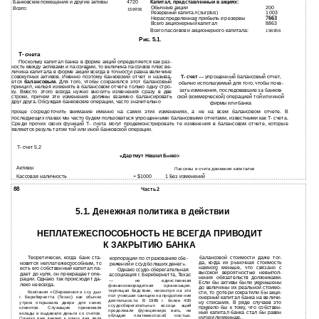
Банковские помещения и другие активы
4720
Капитал, представленный в акциях:
Обычные акции
200
Всего:
156956
Резервный капитал (surplus)
1003
Нераспределенная прибыль и резервы
7663
Всего акционерный капитал
8863
Всего пассивов и акционерного капитала:
156956
Рис. 5.1.
Т- счета
Поскольку капитал банка в форме акций определяется как раз­
ность между активами и пассивами, то величина пассивов плюс ве­
личина капитала в форме акций всегда в точности равна величине
совокупных активов. Именно поэтому банковский отчет и называ­
Т- счет
— упрощенный балансовый отчет,
ется
балансовым.
Для того, чтобы сохранялся этот балансовый
обычно используемый для того, чтобы пока­
принцип, нельзя изменять в балансовом отчете только одну стро­
зать изменения, последовавшие за банков­
ку. Вместо этого всегда нужно вносить изменения сразу в две
строки, причем эти изменения должны взаимно балансировать
ской (коммерческой) операцией той или иной
друг друга. Обсуждая банковские операции, часто значительно
фирмы или банка
проще сосредоточить внимание именно на самих этих изменениях, а не на всем балансовом отчете. В
последующих главах мы часто будем пользоваться упрощенными балансовыми отчетами, известными как Т- счета.
Среди прочих своих функций Т- счета могут продемонстрировать те изменения в балансовом отчете, которые
являются резуль­ татом той или иной банковской операции.
Т- счет 5.2
«Дартмут Нвшнл Б»ню>
Активы
Пассивы и счета движения капиталов
Кассовая наличность
+ $1000
1 Без изменений
88
Часть 2
5.1. Денежная политика в действии
НЕПЛАТЕЖЕСПОСОБНОСТЬ НЕ ВСЕГДА ПРИВОДИТ
К ЗАКРЫТИЮ БАНКА
Теоретически, когда банк ста­
балансовой стоимости даже тог­
корпорации по страхованию сбе­
да, когда их рыночная стоимость
новится неплатежеспособным, то
режений и ссуд больших денег».
намного меньше, что связано с
есть его собственный капитал па­
Однако ссудо-сберегательная
высокой вероятностью невыпол­
дает до нуля, он прекращает опе­
ассоциация г. Беркбернетта, Техас
нения обязательств должниками.
рации. Однако так происходит да­
—
не
единственная
Если бы активы были уменьшены
леко не всегда.
финансовокредитная организация,
до величины их реальной стоимо­
терпящая бедствие, несмотря на это
Компания «Сбережения и ссу­ ды»
сти, то потери сократили бы акци­
пол­ учившая санкцию на продолже­ ние
г. Берибернетта (Техас) как обычно
онерный капитал банка на величи­
деятельности. В 1986 г. более 400
ну списания. В ряде случаев это
утром открывала двери для своих
ссудосберегательных ассоци­ аций
привело бы к тому, что собствен­
клиентов. Служащие принимали
продолжали функциониро­ вать, не
ный капитал банка стал бы равен
вклады и выдавали деньги со счетов.
обладая платежеспособ­ ностью.
нулю или меньше.
Однако еже­ дневно к концу дня дела