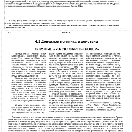
ских ходинг-компаний, и до сего дня, в сферу регулирования Федеральной Резервной Системы попало более 6000
банковских холдинг-компаний. Из данных рис. 4.5 следует, что в 1984 г. на долю банков, находящихся во владении
холдинг-компаний, приходилось 86% всех депозитов коммерческих банков США.
К числу факторинговых операций относятся такие, как перепродажа права на взыскание долгов, перепродажа на комиссионных
началах, некоторые коммерческие операции по доверенности.— прим. ред.
Под коммерческими бумагами США понимаются обращающиеся на рынке обязательства крупных компаний, не имующие специального
обеспечения.— прим. ред.
82
Часть 2
4.1 Денежная политика в действии
СЛИЯНИЕ «УЭЛЛС ФАРГО-КРОКЕР»
Приобретение «Крокер Нэншл
равен сумме квадратов процент­
сы финансовых учреждений. Од­
Корпорейшн» банковской компа­
ных долей фирм на рынке. Чем
нако времена меняются, и теперь
нией «Уэллс Фарго» в 1986 г. стало
меньше величина индекса, тем
сберегательные учреждения и
крупнейшим слиянием в истории
сильнее конкуренция. Если, на­
брокерские фирмы открывают
банковского дела США. Банк
пример, на рынке действуют все­ го
клиентам чековые текущие счета
«Уэллс Фарго» был третьим, а
два банка, причем рыночная доля
и
дают ссуды, составляя конку­
«Крокер» — пятым среди круп­
каждого составляет 50%, то
ренцию коммерческим банкам.
нейших банков штата Калифор­
индекс будет равен 5000. Если на
Если сберегательные учреждения
нии. В процессе слияния было вов­
рынке действуют 10 банков, и ры­
и
другие финансовые институты
лечено более 700 отделений и 31
ночная доля каждого составляет
включаются в систему рынка ус­ луг
млрд. долларов депозитов.
10%, то индекс будет ниже, и со­
коммерческих банков, то кон­
Прежде чем, слияние получи­
ставит 1000 пунктов. Такой рынок
куренция, измеренная индексом
ло официальное одобрение регу­
обладает меньшей концентра­
Герфиндала-Хиршмана, естест­
лирующих органов, последним
цией. В современных условиях су­
венно понижается. Рассматривая
предстояло решить, что оно су­
ществует практика, согласно ко­
вопрос о санкционировании слия­
щественно не уменьшит уровень
торой слияние, повышающее аб­
ния «Уэллс Фарго-Крокер», регу­
конкуренции, а если это и про­
солютную величину индекса до
лирующие органы включали в
изойдет, то возникшие затрудне­
1800 не будет санкционировано.
число конкурентов гораздо более
ния и проблемы будут все-таки
широкий спектр финансовых уч­
Решая вопрос о географиче­
значительно менее важными, чем
реждений, чем это обычно дела­
ских границах рассматриваемого
те удобства, которые получат кли­
ется при оценке рыночной конку­
рынка, регулирующие органы
енты банков и широкая обще­
ренции.
должны кроме всего прочего оп­
ственность в результате слияния.
ределить и то, какие финансовые
Источник: Frederick T. Furlong,
институты должны быть включены
Измерителем рыночной кон­
«The Wells Fargo-Acquisition»,
в число конкурентов. Раньше эти
центрации, принятым в Министер­
FRBSF Weekly Letter (San
органы могли четко выделить
стве юстиции США, является ин­
Francisco, November 28, 1986).
коммерческие банки из всей мас­
декс Герфиндаля-Хиршмана. Он
Следует отметить, что сейчас существует мощная политическая поддержка инициативам о запрещении банков­
ским холдинг-компаниям заниматься банковскими и связанными с ними операциями, хотя перечень операций, раз­
решенных холдингам (регулируемым ФРС) и расширился со временем весьма существенно. Дело в том, что ком­
мерческие предприятия, не относящиеся к банковским холдинг-компаниям, опасаются, что их конкуренты из числа
дочерних предприятий банковских холдингов могут иметь преимущества при получении кредитов от банковской
холдинг-компании. Кроме того, правительственные регулирующие органы опасаются, что банковская
холдингкомпания не сможет с необходимой объективностью и осторожностью реагировать на просьбы своих