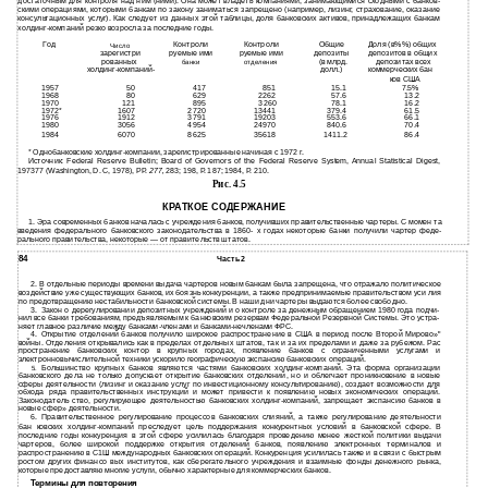
достаточным для контроля над ним (ними). Она может владеть компаниями, занимающимися сходными с банков­
скими операциями, которыми банкам по закону заниматься запрещено (например, лизинг, страхование, оказание
консультационных услуг). Как следует из данных этой таблицы, доля банковских активов, принадлежащих банкам
холдинг-компаний резко возросла за последние годы.
Год
Контроли­
Контроли­
Общие
Доля (в%%) общих
Число
зарегистри­
руемые ими
руемые ими
депозиты
депозитов в общих
рованных
(в млрд.
депозитах всех
банки
отделения
холдинг-компаний-
долл.)
коммерческих бан­
ков США
1957
50
417
851
15.1
7.5%
1968
80
629
2262
57.6
13.2
1970
121
895
3260
78.1
16.2
1972*
1607
2720
13441
379.4
61.5
1976
1912
3791
19203
553.6
66.1
1980
3056
4954
24970
840.6
70.4
1984
6070
8625
35618
1411.2
86.4
* Однобанковские холдинг-компании, зарегистрированные начиная с 1972 г.
Источник: Federal Reserve Bulletin; Board of Governors of the Federal Reserve System, Annual Statistical Digest,
197377 (Washington, D. C, 1978), PP.
277,
283; 198, P. 187; 1984, P. 210.
Рис. 4.5
КРАТКОЕ СОДЕРЖАНИЕ
1. Эра современных банков началась с учреждения банков, получивших правительственные чартеры. С момен­ та
введения федерального банковского законодательства в 1860- х годах некоторые банки получили чартер феде­
рального правительства, некоторые — от правительств штатов.
84
Часть 2
2. В отдельные периоды времени выдача чартеров новым банкам была запрещена, что отражало политическое
воздействие уже существующих банков, их боязнь конкуренции, а также предпринимаемые правительством уси­ лия
по предотвращению нестабильности банковской системы. В наши дни чартеры выдаются более свободно.
3.
Закон о дерегулировании депозитных учреждений и о контроле за денежным обращением 1980 года подчи­
нил все банки требованиям, предъявляемым к банковским резервам Федеральной Резервной Системы. Это устра­
няет главное различие между
банками-членами и банками-нечленами ФРС.
4.
Открытие отделений банков получило широкое распространение в США в период после Второй Мирово»"
войны. Отделения открывались как в пределах отдельных штатов, так и за их пределами и даже за рубежом. Рас
пространение банковских контор в крупных городах, появление банков с ограниченными услугами и
электронновычислительной техники ускорило географическую экспансию банковских операций.
Большинство крупных банков являются частями банковских
холдинг-компаний. Эта форма организации
5.
банковского дела не только допускает открытие банковских отделений, но и облегчает проникновение в новые
сферы деятельности (лизинг и оказание услуг по инвестиционному консультированию), создает возможности для
обхода ряда правительственных инструкций и может привести к появлению новых экономических операций.
Законодатель­ ство, регулирующее деятельностью банковских холдинг-компаний, запрещает экспансию банков в
новые сфер» деятельности.
6.
Правительственное регулирование процессов банковских слияний, а также регулирование деятельности
бан­ ковских
холдинг-компаний преследует цель поддержания конкурентных условий в банковской сфере. В
последние годы конкуренция в этой сфере усилилась благодаря проведению менее жесткой политики выдачи
чартеров, более широкой поддержке открытия отделений банков, появлению электронных терминалов и
распространению в С1Ш международных банковских операций. Конкуренция усилилась также и в связи с быстрым
ростом других финансо­ вых институтов, как сберегательного учреждения и взаимные фонды денежного рынка,
которые предоставляю многие услуги, обычно характерные для коммерческих банков.
Термины для повторения