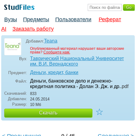
Вузы
Предметы
Пользователи
Реферат
AI
Заказать работу
Teana
Добавил:
Опубликованный материал нарушает ваши авторские
права?
Сообщите нам.
Таврический Национальный Университет
Вуз:
им. В.И. Вернадского
Деньги, кредит, банки
Предмет:
Деньги, банковское дело и денежно-
Файл:
кредитная политика - Долан Э. Дж. и др.
.pdf
Скачиваний:
833
Добавлен:
24.05.2014
Размер:
10 Мб
☆
Скачать