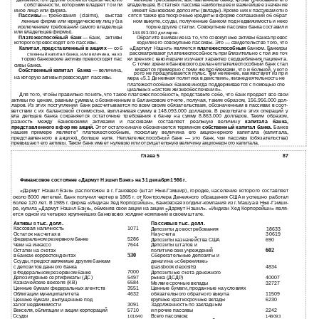
собственности, которыми владеет то или
владельцев. В статьях пассива наибольшее и важнейшее значение
иное лицо или фирма.
имеют банковские депозиты (вклады). Кроме них к пассивам отно­
Пассивы
— требования
(claims),
выстав­
сятся также краткосрочные кредиты в форме соглашений об обрат­
ленные фирме или юридическому лицу (за
ном выкупе, ссуды, полученные банком под недвижимость и неко­
исключением требований самого владельца
торые другие статьи. Совокупные пассивы банка составили
или владельцев фирмы).
148.093.000 долларов.
Платежеспособный
банк
— банк,
активы
Обратите внимание на то, что совокупные активы банка превос­
которого превосходят его пассивы.
ходили его совокупные пассивы. Это — свидетельство того, что
Капитал, представленный в акциях
— соб­
«Дартмут Нэшнл» является
платежеспособным
банком. Банкиры
рассматривают платежеспособность приблизительно с той же точ­
ственный капитал банка, или величина, на ко­
торую банковские активы превосходят пас­
ки зрения с какой врачи изучают характер сердцебиения пациента.
С точки зрения банковского дела неплатежеспособный банк стал­
сивы банка.
кивается примерно с теми же проблемами, что и больной, у кото­
Собственный капитал
банка
— величина,
рого не прощупывается пульс. Тем не менее, как явствует из при­
на которую активы превосходят пассивы.
мера «5.1 Денежная политика в действии», жизнедеятельность не­
платежеспособных банков иногда поддерживается с помощью спе­
циальных «систем жизнеобеспечения».
Для того, чтобы правильно понять, что такое платежеспособность, представьте себе, что банк продает все свои
активы по ценам, равным суммам, обозначенным в балансовом отчете, получая, таким образом, 156.956.000 дол­
ларов. Из этих поступлений банк рассчитывается по всем своим обязательствам, обозначенным в пассивах в соот­
ветствии с их балансовой стоимостью, выплачивая сумму в 148.093.000 долларов. В результате этих операций у
вла­ дельцев банка сохраняется остаточные требования к банку на сумму 8.863.000 долларов. Таким образом,
разность между банковскими активами и пассивами составляет реальную величину
капитала банка,
представленного в фор­ ме акций.
Этот остаток иначе обозначается термином
собственный капитал банка.
Банк в
нашем примере являете* платежеспособным, поскольку величина его акционерного капитала (капитала,
представленного в акциях), больше нуля. Неплатежеспособный банк — это банк, чьи пассивы (обязательства)
превышают его активы. Такой банк имеет нулевую или отрицательную величину акционерного капитала.
Глава 5
87
Финансовое состоянне «Дармут Нэшнл Бэнк» на 31 декабря 1986 г.
«Дармут Нэшнл Бэнк» расположен в г. Гановере (штат Нью-Гэмшир), городке, население которого составляет
около 8000 жителей. Банк получил чартер в 1865 г. от Контролера Денежного обращения США и успешно работал
более 120 лет. В 1985 г. фирма «Индиан Хед Корпорэйшн», банковская холдинг-компания из г. Машуа в Нью-Гэмши-
ре, купила «Дармут Нэшнл Бэнк», обменяв свои акции на акции «Дармут Нэшнл». «Индиан Хед Корпорейшн» явля­
ется одной из четырех крупнейших банковских холдинг-компаний в своем штате.
Активы
в
тыс. долл.
Пассивы в тыс. долл.
Кассовая наличность
1071
Депозиты до востребования
18633
Остаток на счетах в
Нау-счета
30619
федеральном резервном банке
5286
Депозиты казначейства США
690
Чеки на инкассо
7644
Депозиты штатов и
602
Остатки на счетах
политических учреждений
530
в банках-корреспондентах
Сберегательные депозиты и
Ссуды, предоставляемые другим банкам
деньги на «сберкнижке»
с депозитов данного банка
(passbook deposits)
4834
7000
в Федеральном резервном банке
Депозитные счета денежного
Депозитивные сертификаты (ДС)
5497
рынка (ДСДР)
40007
Казначейские векселя (KB)
6584
Мелкие срочные вклады
32727
Ценные бумаги федеральных агентств
3551
Ценные бумаги, проданные на условиях
Облигации муниципалитета
4632
обязательного обратного выкупа
11509
Ценные бумаги, выпущенные под
крупные краткосрочные вклады
6230
залог недвижимости
3091
Задолженность по закладным
Векселя, облигации и акции корпораций
5710
и прочие пассивы
2242
Ссуды
Всего пассивов:
101640
148093