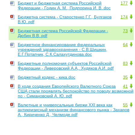
Бюджет и бюджетная система Российской
177
Федерации - Годин А. М., Подпорина И. В..doc
Бюджетна система - Старостенко Г.Г., Булгаков
174
В.Ю..pdf
Бюджетная система Российской Федерации -
73
Дюбин В.В..pdf
Бюджетное финансирование федеральных
64
учреждений здравоохранения - С.В.Шишкин,
Е.Г.Потапчик, С.К.Салахутдинова.doc
Бюджетные полномочия субъектов Российской
83
Федерации - Ливеровский А.А,. Худяков А.И..pdf
бюджетный кодекс - кика.doc
35
В ходе создания Европейского Валютного Союза
41
США стали проявлять беспокойство по поводу возможной
по - Симановский А. Ю..pdf
Валютные и универсальные биржи XXI века как
55
антикризисный механизм финансового рынка - Захаров
А., Кириченко Д., Челмоде.pdf