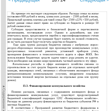
< Предыдущая
18 / 24
Следующая >
На примере это выглядит следующим образом. Расходы семьи на жилье
составляют 600 рублей в месяц, сумма всех доходов – 2500 рублей в месяц.
Предельный уровень платежа для такой семьи Пр= 2500 х22% =550 рублей,
значит данная семья имеет право на субсидию из бюджета в размере 50
рублей ежемесячно.
Субсидии предоставляются в безналичной форме и перечисляются
организациям, поставщикам услуг. Однако в дальнейшем, как уже
отмечалось выше, предполагается перейти к персонифицированным счетам
для граждан. В этом случае граждане будут платить по полной стоимости,
но на часть расходов будут получать средства из бюджета.
Еще одна группа расходов бюджетов связана
с внедрением энерго-
ресурсо-сберегающих
технологий
при производстве коммунальных услуг,
прогрессивных технологий ремонтов, установкой приборов учета,
проведения финансового и технологического аудита в сфере ЖКХ. Без
использования бюджетных средств задачи такого рода решить не удастся.
Хотя необходимо как можно шире привлекать частный капитал в эту сферу.
Капитальные расходы
в сфере жилищного хозяйства связаны со
строительством за счет средств бюджета жилья для отдельных категорий
граждан, инженерных сетей, связанных с обеспечением жилищного фонда
централизованными коммунальными услугами, внедрением локальных
источников тепловой энергии (котельных на отдельные дома или группу
домов).
►Содержание►
13.3. Финансирование коммунального хозяйства
Помимо расходов, связанных с содержанием жилищного фонда и
финансированием коммунальных услуг, существует предусмотренный
бюджетной классификацией подраздел 1202 «Коммунальное хозяйство».
Расходы по данному разделу финансируются из бюджетов субъектов РФ и
местных бюджетов.
В соответствии с Программой развития бюджетного федерализма в