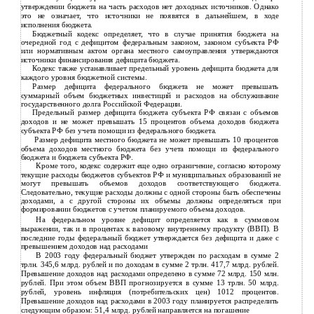
утверждении бюджета на часть расходов нет доходных источников. Однако
это не означает, что источники не появятся в дальнейшем, в ходе
исполнения бюджета.
Бюджетный кодекс определяет, что в случае принятия бюджета на
очередной год с дефицитом федеральным законом, законом субъекта РФ
или нормативным актом органа местного самоуправления утверждаются
источники финансирования дефицита бюджета.
Кодекс также устанавливает предельный уровень дефицита бюджета для
каждого уровня бюджетной системы.
Размер дефицита федерального бюджета не может превышать
суммарный объем бюджетных инвестиций и расходов на обслуживание
государственного долга Российской Федерации.
Предельный размер дефицита бюджета субъекта РФ связан с объемов
доходов и не может превышать 15 процентов объема доходов бюджета
субъекта РФ без учета помощи из федерального бюджета.
Размер дефицита местного бюджета не может превышать 10 процентов
объема доходов местного бюджета без учета помощи из федерального
бюджета и бюджета субъекта РФ.
Кроме того, кодекс содержит еще одно ограничение, согласно которому
текущие расходы бюджетов субъектов РФ и муниципальных образований не
могут превышать объемов доходов соответствующего бюджета.
Следовательно, текущие расходы должны с одной стороны быть обеспечены
доходами, а с другой стороны их объемы должны определяться при
формировании бюджетов с учетом планируемого объема доходов.
На федеральном уровне дефицит определяется как в суммовом
выражении, так и в процентах к валовому внутреннему продукту (ВВП). В
последние годы федеральный бюджет утверждается без дефицита и даже с
превышением доходов над расходами
В 2003 году федеральный бюджет утвержден по расходам в сумме 2
трлн. 345,6 млрд. рублей и по доходам в сумме 2 трлн. 417,7 млрд. рублей.
Превышение доходов над расходами определено в сумме 72 млрд. 150 млн.
рублей. При этом объем ВВП прогнозируется в сумме 13 трлн. 50 млрд.
рублей, уровень инфляция (потребительских цен) 1012 процентов.
Превышение доходов над расходами в 2003 году планируется распределить
следующим образом: 51,4 млрд. рублей направляется на погашение