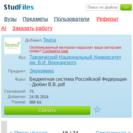
Вузы
Предметы
Пользователи
Реферат
AI
Заказать работу
Teana
Добавил:
Опубликованный материал нарушает ваши авторские
права?
Сообщите нам.
Таврический Национальный Университет
Вуз:
им. В.И. Вернадского
Экономика
Предмет:
Бюджетная система Российской Федерации
Файл:
- Дюбин В.В.
.pdf
Скачиваний:
73
Добавлен:
24.05.2014
Размер:
884 Кб
☆
Скачать