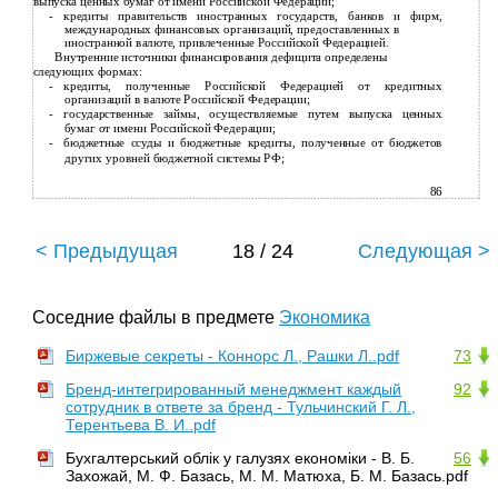
выпуска ценных бумаг от имени Российской Федерации;
-
кредиты правительств иностранных государств, банков и фирм,
международных финансовых организаций, предоставленных в
иностранной валюте, привлеченные Российской Федерацией.
Внутренние источники финансирования дефицита определены
следующих формах:
-
кредиты, полученные Российской Федерацией от кредитных
организаций в валюте Российской Федерации;
-
государственные займы, осуществляемые путем выпуска ценных
бумаг от имени Российской Федерации;
-
бюджетные ссуды и бюджетные кредиты, полученные от бюджетов
других уровней бюджетной системы РФ;
86
< Предыдущая
18 / 24
Следующая >
Соседние файлы в предмете
Экономика
Биржевые секреты - Коннорс Л., Рашки Л..pdf
73
Бренд-интегрированный менеджмент каждый
92
сотрудник в ответе за бренд - Тульчинский Г. Л.,
Терентьева В. И..pdf
Бухгалтерський облік у галузях економіки - В. Б.
56
Захожай, М. Ф. Базась, М. М. Матюха, Б. М. Базась.pdf