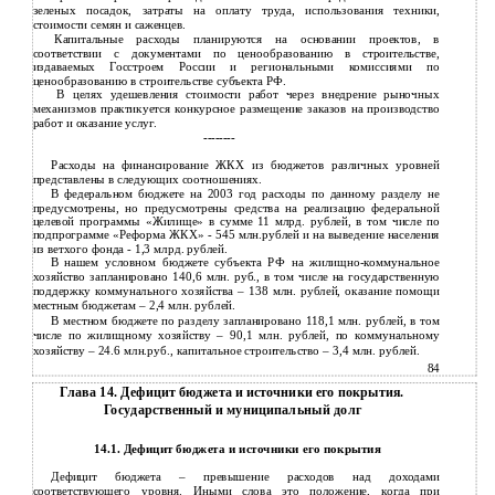
зеленых посадок, затраты на оплату труда, использования техники,
стоимости семян и саженцев.
Капитальные расходы планируются на основании проектов, в
соответствии с документами по ценообразованию в строительстве,
издаваемых Госстроем России и региональными комиссиями по
ценообразованию в строительстве субъекта РФ.
В целях удешевления стоимости работ через внедрение рыночных
механизмов практикуется конкурсное размещение заказов на производство
работ и оказание услуг.
--------
Расходы на финансирование ЖКХ из бюджетов различных уровней
представлены в следующих соотношениях.
В
федеральном бюджете на 2003 год расходы по данному разделу не
предусмотрены, но предусмотрены средства на реализацию федеральной
целевой программы «Жилище» в сумме 11 млрд. рублей, в том числе по
подпрограмме «Реформа ЖКХ» - 545 млн.рублей и на выведение населения
из ветхого фонда - 1,3 млрд. рублей.
В
нашем условном бюджете субъекта РФ на
жилищно-коммунальное
хозяйство запланировано 140,6 млн. руб., в том числе на государственную
поддержку коммунального хозяйства – 138 млн. рублей, оказание помощи
местным бюджетам – 2,4 млн. рублей.
В
местном бюджете по разделу запланировано 118,1 млн. рублей, в том
числе по жилищному хозяйству – 90,1 млн. рублей, по коммунальному
хозяйству – 24.6 млн.руб., капитальное строительство – 3,4 млн. рублей.
84
Глава 14. Дефицит бюджета и источники его покрытия.
Государственный и муниципальный долг
14.1. Дефицит бюджета и источники его покрытия
Дефицит бюджета – превышение расходов над доходами
соответствующего уровня. Иными слова это положение, когда при