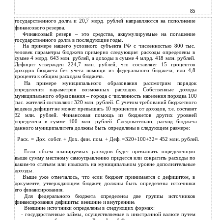
85
государственного долга и 20,7 млрд. рублей направляются на пополнение
финансового резерва.
Финансовый резерв – это средства, аккумулируемые на погашение
государственного долга в последующие годы.
На примере нашего условного субъекта РФ с численностью 800 тыс.
человек параметры бюджета примерно следующие: расходы определены в
сумме 4 млрд. 643 млн. рублей, а доходы в сумме 4 млрд. 418 млн. рублей.
Дефицит утвержден 224,7 млн. рублей, что составляет 15 процентов
доходов бюджета без учета помощи из федерального бюджета, или 4,8
процента к общим расходам бюджета.
На примере муниципального образования рассмотрим порядок
определения параметров возможных расходов. Собственные доходы
муниципального образования – города с численность населения порядка 100
тыс. жителей составляют 320 млн. рублей. С учетом требований бюджетного
кодекса дефицит не может превышать 10 процентов от доходов, т.е. составит
32 млн. рублей. Финансовая помощь из бюджетов других уровней
определена в сумме 100 млн. рублей. Следовательно, расход бюджета
данного муниципалитета должны быть определены в следующем размере:
Расх. = Дох. собст. + Дох. фин. пом. + Деф. =320+100+32= 452 млн. рублей.
Если объем планируемых расходов будет превышать определенную
выше сумму местному самоуправлению придется или сократить расходы по
каким-то статьям или изыскать на муниципальном уровне дополнительные
доходы.
Выше уже отмечалось, что если бюджет принимается с дефицитом, в
документе, утверждающем бюджет, должны быть определены источники
его финансирования.
Для федерального бюджета определены две группы источников
финансирования дефициты: внешние и внутренние.
Внешние источники определены в следующих формах:
- государственные займы, осуществляемые в иностранной валюте путем