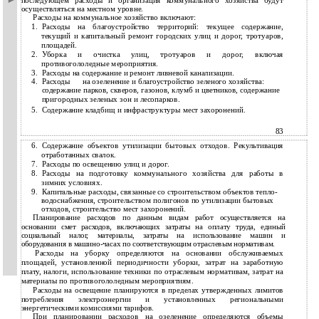
последующем расходы и организация коммунального хозяйства будут
осуществляться на местном уровне.
Расходы на коммунальное хозяйство включают:
1.
Расходы на благоустройство территорий: текущее содержание,
текущий и капитальный ремонт городских улиц и дорог, тротуаров,
площадей.
2.
Уборка и очистка улиц, тротуаров и дорог, включая
противогололедные мероприятия.
3.
Расходы на содержание и ремонт ливневой канализации.
4.
Расходы
на озеленение и благоустройство зеленого хозяйства:
содержание парков, скверов, газонов, клумб и цветников, содержание
пригородных зеленых зон и лесопарков.
5.
Содержание кладбищ и инфраструктуры мест захоронений.
83
6.
Содержание объектов утилизации бытовых отходов. Рекультивация
отработанных свалок.
7.
Расходы по освещению улиц и дорог.
8.
Расходы на подготовку коммунального хозяйства для работы в
зимних условиях.
9.
Капитальные расходы, связанные со строительством объектов тепло-
водоснабжения, строительством полигонов по утилизации бытовых
отходов, строительство мест захоронений.
Планирование расходов по данным видам работ осуществляется на
основании смет расходов, включающих затраты на оплату труда, единый
социальный налог, материалы, затраты на использование машин и
оборудования в машино-часах по соответствующим отраслевым нормативам.
Расходы на уборку определяются на основании обслуживаемых
площадей, установленной периодичности уборки, затрат на заработную
плату, налоги, использование техники по отраслевым нормативам, затрат на
материалы по противогололедным мероприятиям.
Расходы на освещение планируются в пределах утвержденных лимитов
потребления электроэнергии и установленных региональными
энергетическими комиссиями тарифов.
При планировании расходов на озеленение определяются объемы