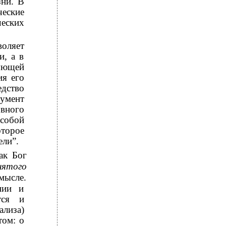
зни. В
еские
еских
оляет
и, а в
ующей
ия его
дство
мент
вного
 собой
торое
ели”.
ак Бог
нятого
мысле.
нии и
тся и
ализа)
том: о