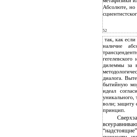
метафизики ил
Абсолюте, но 
сциентистског
52
так, как есл
наличие аб
трансценде
гегелевского
дилеммы за в
методологиче
диалога. Выт
бытийную мор
идеал соглас
уникального, 
воли; защиту 
принцип.
Сверх
всеуравниваю
“надстоящие”
сущности, ин