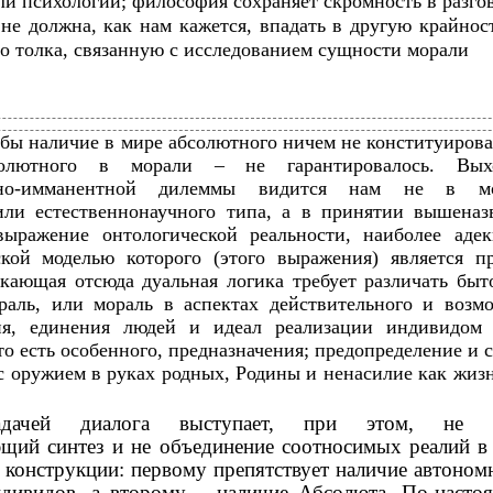
и психологии; философия сохраняет скромность в разго
не должна, как нам кажется, впадать в другую крайнос
о толка, связанную с исследованием сущности морали
и бы наличие в мире абсолютного ничем не конституирова
солютного в морали – не гарантировалось. Вы
нтно-имманентной дилеммы видится нам не в м
 или естественнонаучного типа, а в принятии вышеназ
ыражение онтологической реальности, наиболее адек
ской моделью которого (этого выражения) является п
екающая отсюда дуальная логика требует различать быт
аль, или мораль в аспектах действительного и возмо
ия, единения людей и идеал реализации индивидом 
то есть особенного, предназначения; предопределение и 
с оружием в руках родных, Родины и ненасилие как жи
задачей диалога выступает, при этом, не 
щий синтез и не объединение соотносимых реалий в
 конструкции: первому препятствует наличие автоном
дивидов, а второму – наличие Абсолюта. По-насто