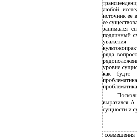
трансценденц
любой иссле
источник ее 
ее существова
занимался сп
подлинный см
уважения 
культовопрак
ряда вопрос
рядоположенн
уровне сущно
как будто 
проблематик
проблематика
Посколь
выразился А.
сущности и с
совмещения