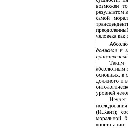
возможен то
результатом 
самой морал
трансценден
преодоленный
человека как 
Абсолю
должное
и
нравственны
Таким 
абсолютным с
основных, в 
должного и в
онтологичес
уровней чело
Неуч
исследовани
(И.Кант); с
моральной
д
констатации