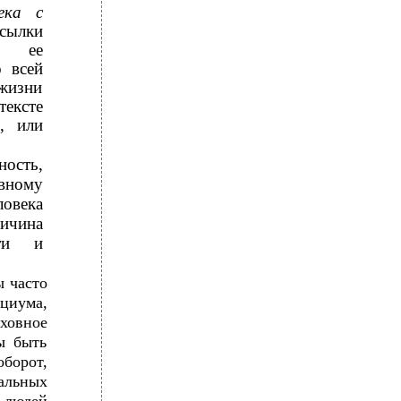
ека с
сылки
ие ее
о всей
жизни
ексте
, или
ность,
овному
ловека
ичина
сти и
ы часто
оциума,
уховное
ы быть
борот,
альных