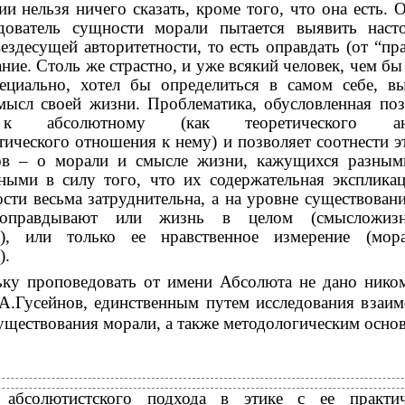
ии нельзя ничего сказать, кроме того, что она есть. 
дователь сущности морали пытается выявить наст
вездесущей авторитетности, то есть оправдать (от “пр
ние. Столь же страстно, и уже всякий человек, чем бы
ециально, хотел бы определиться в самом себе, в
ысл своей жизни. Проблематика, обусловленная по
к абсолютному (как теоретического ана
тического отношения к нему) и позволяет соотнести э
ов – о морали и смысле жизни, кажущихся разным
ыми в силу того, что их содержательная эксплика
сти весьма затруднительна, а на уровне существован
оправдывают или жизнь в целом (смысложизн
а), или только ее нравственное измерение (мора
).
ку проповедовать от имени Абсолюта не дано ником
А.Гусейнов, единственным путем исследования взаим
уществования морали, а также методологическим осно
 абсолютистского подхода в этике с ее практич