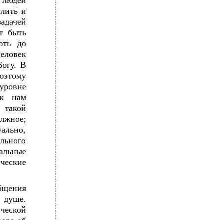
 людей
лить и
адачей
т быть
оть до
еловек
Богу. В
оэтому
 уровне
ак нам
 такой
лжное;
ально,
льного
льные
ческие
бщения
душе.
ческой