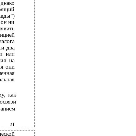
Однако
оящий
авды”)
 он ни
ыявить
зицией
лога
ти два
и или
ция на
ия они
енная
льная
у, как
освязи
ванием
51
еской