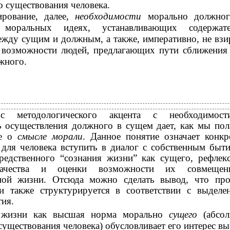
о существования человека.
ирование, далее,
необходимости
морально должно
моральных идеях, устанавливающих содержате
жду сущим и должным, а также, императивно, не взи
 возможности людей, предлагающих пути сближения
жного.
ос методологического акцента с необходимос
ь
осуществления должного в сущем дает, как мы пол
ие о
смысле морали
. Данное понятие означает конк
для человека вступить в диалог с собственным быт
редственного “сознания жизни” как сущего, рефлек
качества и оценки возможности их совмеще
ной жизни. Отсюда можно сделать вывод, что про
и также структурируется в соответствии с выделе
ия.
жизни как высшая норма морально
сущего
(абсо
существования человека) обусловливает его интерес в