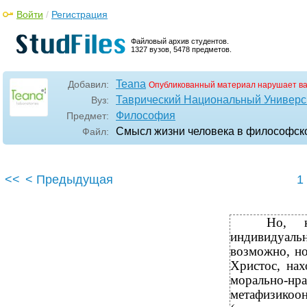
Войти
/
Регистрация
Файловый архив студентов.
1327 вузов, 5478 предметов.
Teana
Добавил:
Опубликованный материал нарушает в
Таврический Национальный Универси
Вуз:
Философия
Предмет:
Смысл жизни человека в философск
Файл:
<<
< Предыдущая
1
Но, к
индивидуаль
возможно, но
Христос, нах
морально-
метафизико