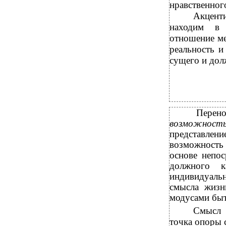
нравственног
Акцент
находим в 
отношение ме
реальность и
сущего и дол
Перен
возможност
представлен
возможность 
основе непос
должного 
индивидуаль
смысла жизн
модусами быт
Смысл 
точка опоры 