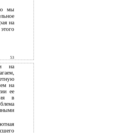
го мы
льное
рая на
 этого
53
ти на
агаем,
ретную
ием на
сии ее
ния в
блема
нными
лютная
ысшего