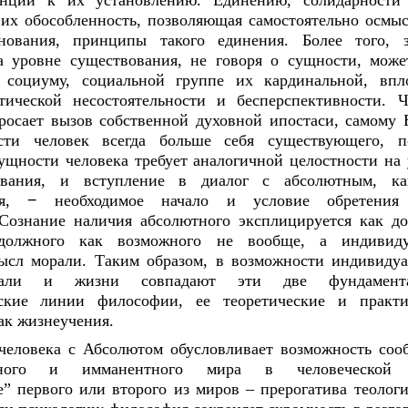
енции к их установлению. Единению, солидарности
 их обособленность, позволяющая самостоятельно осмыс
нования, принципы такого единения. Более того, з
а уровне существования, не говоря о сущности, може
 социуму, социальной группе их кардинальной, впл
тической несостоятельности и бесперспективности. Ч
росает вызов собственной духовной ипостаси, самому 
сти человек всегда больше себя существующего, п
ущности человека требует аналогичной целостности на
ования, и вступление в диалог с абсолютным, к
тся,
−
необходимое начало и условие обретения
 Сознание наличия абсолютного эксплицируется как до
должного как возможного не вообще, а индивиду
ысл морали. Таким образом, в возможности индивидуа
али и жизни совпадают эти две фундамента
еские линии философии, ее теоретические и практи
ак жизнеучения.
человека с Абсолютом обусловливает возможность соо
нтного и имманентного мира в человеческой 
” первого или второго из миров – прерогатива теологи