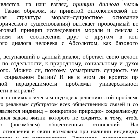
является, на наш взгляд,
принцип диалога челов
. Таким образом, из принятой онтологической по
еская структура морали–сущностное основан
орического существования) вытекает проводимый в
оговый принцип исследования морали и смысла 
прием их соотнесения друг с другом в конт
кого диалога человека с Абсолютом, как базового
, вступающий в данный диалог, обретает свою целост
 по отдельности, к природному, социальному и дух
лого. Можно ли, поэтому, усматривать сущность че
о социальном бытии? И не в этом ли кроется пр
ьной неразрешимости проблемы универсально
сти в морали?
льно-психологическом подходе к решению этой проблем
то реальным субстратом всех общественных связей и с
 является индивид – конкретное природно- социально-д
авная задача жизни которого не сводится к тому, чтоб
тью (ансамблем) общественных отношений. Нао
 отношения и связи возможны при наличии индивиду