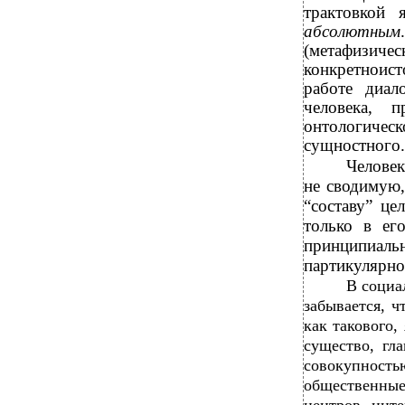
трактовкой 
абсолютным
(метафизич
конкретноист
работе диал
человека, 
онтологичес
сущностного.
Человек
не сводимую,
“составу” це
только в ег
принципиал
партикулярно
В социа
забывается, ч
как такового,
существо, гл
совокупнос
общественные