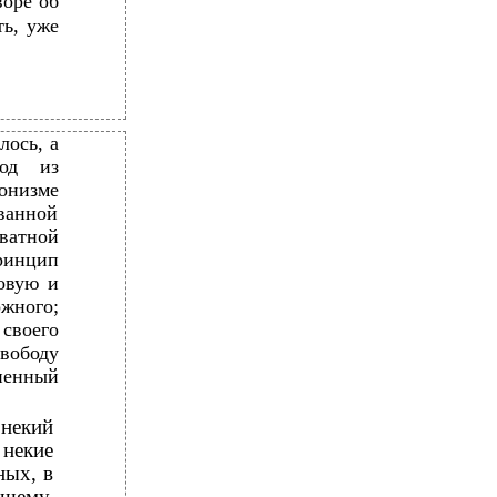
воре об
ть, уже
лось, а
ход из
онизме
ванной
ватной
ринцип
овую и
жного;
своего
свободу
зненный
некий
 некие
ных, в
ящему,