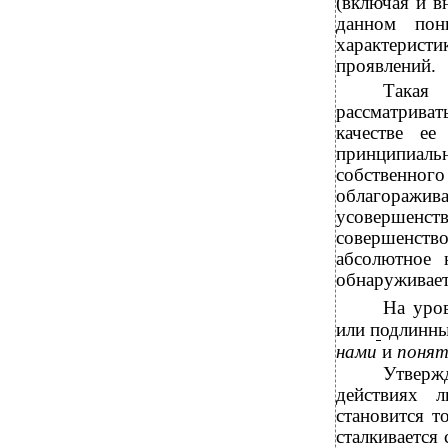
(включая и в
данном пон
характерист
проявлений.
Такая 
рассматриват
качестве ее
принципиальн
собственно
облагораж
усовершенст
совершенство
абсолютное 
обнаруживаетс
На уров
или подлинны
нами
и
понят
Утверж
действиях 
становится т
сталкивается