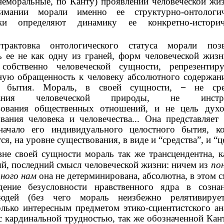
неморальные, по Канту) проявлений человеческой жи
имании морали именно ее структурно-онтологич
ики определяют динамику ее конкретно-историч
трактовка онтологического статуса морали позв
ь ее не как одну из граней, форм человеческой жизн
 собственно человеческой сущности, репрезентир
ую обращенность к человеку абсолютного содержан
го бытия. Мораль, в своей сущности,
−
не сре
ивания человеческой природы, не инстру
вования общественных отношений, и не цель духо
вания человека и человечества... Она представляет
начало его индивидуального целостного бытия, ко
я, на уровне существования, в виде и “средства”, и “ц
не своей сущности мораль так же трансцендентна, к
й, последний смысл человеческой жизни: ничем из
по
ного нам
она не детерминирована, абсолютна, в этом с
дение безусловности нравственного ядра в созна
людей (без чего мораль неизбежно релятивируе
олько интересным предметом этико-сциентистского ан
 с кардинальной трудностью, так же обозначенной Кан