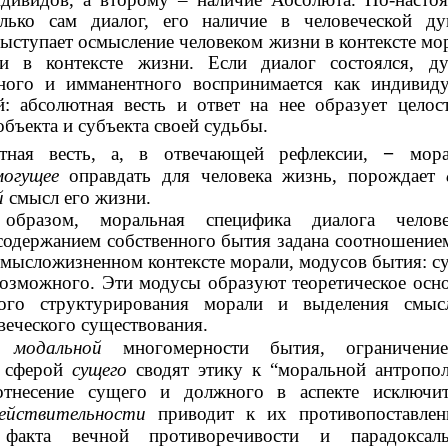
лько сам диалог, его наличие в человеческой ду
выступает осмысление человеком жизни в контексте мо
и в контексте жизни. Если диалог состоялся, ду
тного и имманентного воспринимается как индивиду
: абсолютная весть и ответ на нее образует целос
объекта и субъекта своей судьбы.
тная весть, а, в отвечающей рефлексии,
−
мора
могущее
оправдать для человека жизнь, порождает
й
смысл его жизни.
образом, моральная специфика диалога челов
одержанием собственного бытия задана соотношение
смысложизненном контексте морали, модусов бытия: с
озможного. Эти модусы образуют теоретическое осн
кого структурирования морали и выделения смыс
веческого существования.
ет
модальной
многомерности бытия, ограничени
я сферой
сущего
сводят этику к “моральной антропо
оотнесение сущего и должного в аспекте исключит
ействительности
приводит к их противопоставлен
 факта вечной противоречивости и парадоксаль