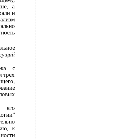
ше, а
рали и
ализм
ально
тность
льное
сущий
ека с
м трех
ущего,
ование
ловых
е его
логии”
ельно
ию, к
ности