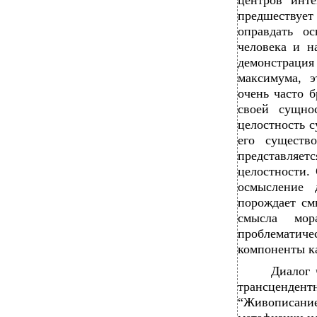
центров инт
предшествует
оправдать ос
человека и н
демонстрация
максимума, э
очень часто б
своей сущно
целостность с
его существ
представляе
целостности.
осмысление 
порождает см
смысла мор
проблематич
компоненты к
Диалог 
трансценде
“Живописание