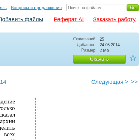
язь
Вопросы и предложения
Добавить файлы
Реферат AI
Заказать работу
Скачиваний:
25
Добавлен:
24.05.2014
Размер:
2 Мб
☆
Скачать
14
Следующая >
>>
дение
олько
сказал
рархии
лить
 всех