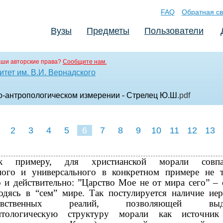
FAQ
Обратная св
Вузы
Предметы
Пользователи
аши авторские права?
Сообщите нам.
тет им. В.И. Вернадского
о-антропологическом измерении - Стрелец Ю.Ш
.pdf
2
3
4
5
6
7
8
9
10
11
12
13
 примеру, для христианской морали совпа
ного и универсального в конкретном примере не т
 и действительно: ”Царство Мое не от мира сего” – 
одясь в “сем” мире. Так постулируется наличие ие
нравственных реалий, позволяющей выде
онтологическую структуру морали как источник