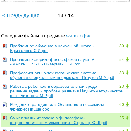
132
< Предыдущая
14 / 14
Соседние файлы в предмете
Философия
Проблемное обучение в начальной школе -
80
Брызгалова С.И.pdf
Проблемы историко-философской науки. М.,
54
«Мысль», 1969. - Ойзерман Т. И..pdf
Профессионально-технологическая система
33
обучения специальным предметам - Петухов М.А..pdf
Работа с ребёнком в образовательной среде
23
решение задач и проблем развития Научно-методическое
пос - Битянова М.Р.pdf
Рождение трагедии, или Эллинство и пессимизм -
60
Фридрих Ницше.doc
Смысл жизни человека в философско-
25
антропологическом измерении - Стрелец Ю.Ш.pdf