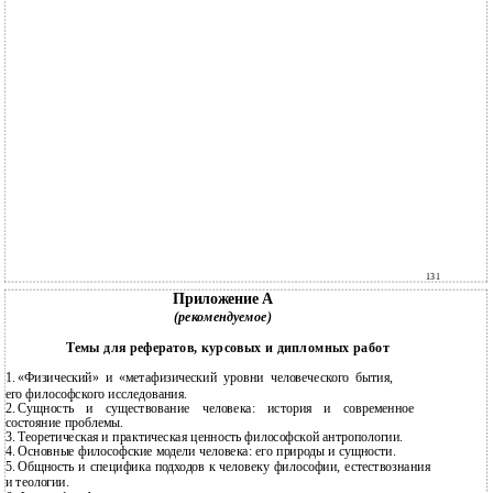
131
Приложение А
(рекомендуемое)
Темы для рефератов, курсовых и дипломных работ
1.
«Физический» и «метафизический уровни человеческого бытия,
его философского исследования.
2.
Сущность и существование человека: история и современное
состояние проблемы.
3.
Теоретическая и практическая ценность философской антропологии.
4.
Основные философские модели человека: его природы и сущности.
5.
Общность и специфика подходов к человеку философии, естествознания
и теологии.