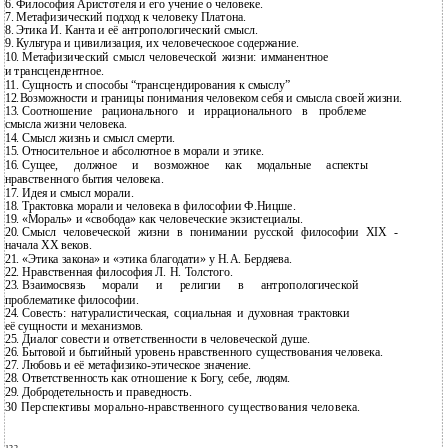
6.
Философия Аристотеля и его учение о человеке.
7.
Метафизический подход к человеку Платона.
8.
Этика И. Канта и её антропологический смысл.
9.
Культура и цивилизация, их человеческоое содержание.
10.
Метафизический смысл человеческой жизни: имманентное
и трансцендентное.
11.
Сущность и способы “трансцендирования к смыслу”
12.Возможности и границы понимания человеком себя и смысла своей жизни.
13.
Соотношение рационального и иррационального в проблеме
смысла жизни человека.
14.
Смысл жизнь и смысл смерти.
15.
Относительное и абсолютное в морали и этике.
16.
Сущее, должное и возможное как модальные аспекты
нравственного бытия человека.
17.
Идея и смысл морали.
18.
Трактовка морали и человека в философии Ф.Ницше.
19.
«Мораль» и «свобода» как человеческие экзистециалы.
20.
Смысл человеческой жизни в понимании русской философии ХIХ -
начала ХХ веков.
21.
«Этика закона» и «этика благодати» у Н.А. Бердяева.
22.
Нравственная философия Л. Н. Толстого.
23.
Взаимосвязь морали и религии в антропологической
проблематике философии.
24.
Совесть: натуралистическая, социальная и духовная трактовки
её сущности и механизмов.
25.
Диалог совести и ответственности в человеческой душе.
26.
Бытовой и бытийный уровень нравственного существования человека.
27.
Любовь и её
метафизико-этическое значение.
28.
Ответственность как отношение к Богу, себе, людям.
29.
Добродетельность и праведность.
30 Перспективы морально-нравственного существования человека.