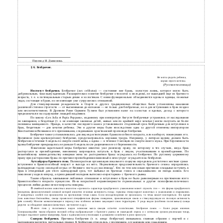
Перевод И. Дьяконова.
§ 6. Безбрачие.
Не могла родить ребенка,
корми серого котенка.
(Русская пословица)
Институт безбрачия.
Безбрачие (лат. сelibatus) — состояние вне брака, холостую жизнь, которое могло быть
добровольным, таки вынужденным. Расширительно понятие безбрачие относится к молодежи, не вышедшей еще из брачного
возраста, т. е. к потенциальным старым девам и холостякам. С ними функционально объединяются вдовы и вдовцы, пожилые
люди, состоящие в браке, но не имеющие уже супружеских отношений.
Для стимулирования рождаемости в Спарте и других традиционных обществах были установлены наказания
различной степени строгости — от высмеивания до изгнания — не только для безбрачных, но и для вступивших в брак поздно
или несоответственно. В Древнем Риме Сервием Тулием был установлен налог на холостых и вдовых, доход с которого
предназначался на содержание лошадей всадников.
По закону «Lex Julia et Papia Poppaea», изданному при императоре Августе безбрачные устранялись от наследования
по завещанию, а бездетные (т. е. не имеющие законных детей, живых или по крайней мере зачатых) могли получить не более
половины завещанного. Правда, в качестве последнего шанса устанавливался стодневный срок безбрачным для вступления в
брак, бездетным — для зачатия ребенка. Эти и другие меры были впоследствии одна за другой отменены императором
Константином Великим и его преемниками, следовавших христианской проповеди безбрачия.
Безбрачие также устанавливалось для лиц недостигнувших бракоспособного возраста, или наоборот, покинувших его.
Временное (или краткосрочное) безбрачие, предусматривалось нормами траура. Например, у лютеран вдовец должен быть
безбрачин в течение 6 недель по смерти своей жены, а вдова — в течение 3 месяцев по смерти своего мужа. При беременности
вдовы безбрачие прекращалось не раньше 6 недель после разрешения ее от беременности.
В
значении карательной меры безбрачие известно уже римскому праву, по которому в тех случаях, когда брак
расторгался за прелюбодеяние, виновному запрещалось вступать в брак с лицом, участвовавшим в прелюбодеянии. По
византийскому законодательству неверная жена по расторжении брака осуждалась на безбрачие. По русскому церковному
праву при расторжении брака по причине прелюбодеяния виновный в нем супруг осуждается на безбрачие.
Аутсайдеры брачного гона.
Половозрастная организация локального социума определяла достаточно жесткие сроки
вступления в бракоспособный возраст и выхода из него. Нормативная продолжительность брачного сезона определялась
1
календарным годом «молодой игры» от Великого поста до масленицы
. Кто по тем или иным причинам опаздывал вступить в
брак в отведенный для этого календарный срок, тот выбывал из брачных гонок и «высаживался» из поезда жизни. Его
поколение уходило вперед, а приходивший молодняк вытеснял «перестарков» с брачного рынка.
Таким образом, завязывание любовных отношение и вступление в брак не было равномерным на протяжении всего
бракоспособного возраста процессом. Из-за возрастной неравномерности гормональных и другие психофизиологических
процессов любви далеко не все возрасты покорны.
В
семейной жизни животных аналогом «срочного» характера предбрачного ухаживания может служить гон — это форма предбрачного
поведения, физиологической основой которой является сезонная активность гонад: гормоны стимулируют животных к ухаживанию и спариванию.
У конкретных особей гон проявляется на протяжении течки самок. Если оплодотворения не произошло, то течка может повториться. Во время
гона животные беспокойны, самцы проявляют специфические формы поведения, привлекающие самок и стимулирующие их половую активность
(рёв оленей). Многие млекопитающие в период гона особенно активно защищают свою территорию. У ряда видов (особенно полигамных) самцы
дерутся за обладание самками (копытные, ластоногие и др.).
В
итоге гона у полигамных видов основная масса самцов остается холостяками. Безбрачие самок — более редко явление.
Совершающийся таким образом половой отбор выбраковывает с брачного рынка не нашедший спроса и с истекшим сроком реализации товар,
которые подлежит уценке (например, брак с вдовыми) или утилизации в домашнем хозяйстве в роли прислуги.
Скверна безбрачия.
Причины безбрачия (т. н.
венца безбрачия
) связывались главным образом с порчей и с
нарушением запретов, ритуальных правил. К безбрачию относились с презрением, осуждением или сожалением.