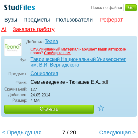
Вузы
Предметы
Пользователи
Реферат
AI
Заказать работу
Teana
Добавил:
Опубликованный материал нарушает ваши авторские
права?
Сообщите нам.
Таврический Национальный Университет
Вуз:
им. В.И. Вернадского
Социология
Предмет:
Семьеведение - Тюгашев Е.А.
.pdf
Файл:
Скачиваний:
127
Добавлен:
24.05.2014
Размер:
4 Мб
☆
Скачать
< Предыдущая
7 / 20
Следующая >