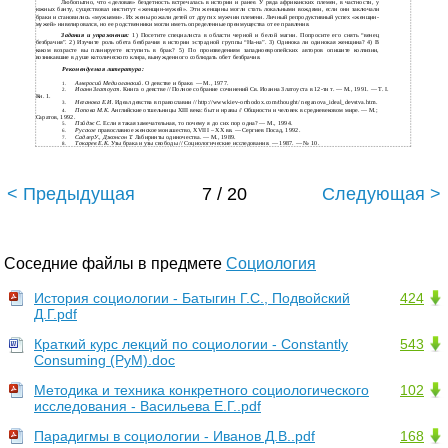
Любопытно, что «деловая» бездетность встречалась в истории и ранее. У ряда африканских племен, в частности, у
южных банту, существовал институт «женщин-мужей». Эти женщины могли стать локальными вождями, если они заключали
браки и становились «мужьями». Их жены рожали детей от других мужчин племени. Личный репродуктивный успех «женщин-
мужей» нивелировался, но ее родственники могли иметь определенные преимущества от ее правления.
Задания и упражнения:
1) Посетите специалиста в области черной и белой магии. Попросите его снять “венец
безбрачия”. 2) Изучите роль обета безбрачия в истории эстрадной группы “На-на”. 3) Одинока ли одинокая женщина? 4) В
каком возрасте вы планируете вступить в брак? 5) По произведениям западноевропейских авторов опишите коллизии,
возникавшие в душе католического клира, вынужденного соблюдать обет безбрачия.
Рекомендуемая литература:
Амвросий Медиоланский
. О девстве и браке. — М., 1977.
1.
Иоанн Златоуст.
Книга о девстве // Полное собрание сочинений Св. Иоанна Златоуста в 12-ти т. — М., 1991. — Т. I.
2.
Кн. 1.
Неганова Е.И.
Идеал девства в православии // http://www.kiev-orthodox.com/thought/ neganova_ideal_devstva.htm.
3.
Попова М.К.
Английские отшельницы XIII века: быт и нравы // Общности и человек в средневековом мире. — М.;
4.
Саратов, 1992.
Пэйдж С.
Если я такая замечательная, то почему я до сих пор одна? — М., 1994.
5.
Русское
православное женское монашество, XVIII – XX вв. — Сергиев Посад, 1992.
6.
СадлерУ., Джонсон Т.
Лабиринты одиночества. — М., 1989.
7.
Токарев Е.К.
Узы брака и узы свободы // Социологические исследования. — 1987. — № 10.
8.
< Предыдущая
7 / 20
Следующая >
Соседние файлы в предмете
Социология
История социологии - Батыгин Г.С., Подвойский
424
Д.Г.pdf
Краткий курс лекций по социологии - Constantly
543
Consuming (PyM).doc
Методика и техника конкретного социологического
102
исследования - Васильева Е.Г..pdf
Парадигмы в социологии - Иванов Д.В..pdf
168