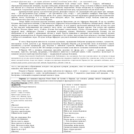
настоящее время имеет жену — для ведения домашнего хозяйства и воспитания детей и гейшу — для отдохновения души.
В
Древней Греции профессиональными любовницами были
гетеры
(греч. hetaira — подруга, любовница) —
образованные незамужние женщины, ведущие свободный, независимый образ жизни. Гетеру готовила хозяйка из своей рабыни,
она обучала её и отпускала на волю или отдавала достойному покровителю. Гетеры находились на содержании у богатого
покровителя. Сохранились каменные плиты, на которых мужчины высекали цену, предлагаемую той или иной гетере.
Древнегреческий оратор и политический деятель Демосфен говорил, что уважающий себя грек имеет трёх женщин:
жену — для продолжения рода, рабыню — для чувственных утех, гетеру — для душевного комфорта. Некоторые гетеры
играли значительную роль в общественной жизни. В их домах собирались многие выдающиеся древнегреческие политические
деятели, поэты, скульпторы и т. д. Гетеры могли выходить замуж. Так, знаменитая гетера Аспасия, известная умом,
образованностью и красотой, стала женой Перикла.
Гетера Фрина послужила моделью великому ваятелю Праксителю для его Афродиты Книдской. И это не случайно.
Гетеризм имел сакральное значение. Существовал культ Афродиты, которая называлась «Pandemos» (всенародной), «Hetaira» или
«Porne», «Peribasia» (похотливая). Затем ее называли «Melanis», то есть черной, или богиней любовной ночи, потому что храм
ее был окружен непроницаемым для дневного света лесом, где влюбленные бродили ощупью. Она носила еще названия
«Mucheia» (богиня тайных мест), «Castnia» (богиня бесстыдных совокуплений), «Scotia» (богиня мрака), «Darcetos» (богиня
праздной лени), «Каllipygos» (богиня с красивыми ягодицами), наконец «Mechanitis» (механическая богиня), так как
изображения ее из дерева с мраморными ногами и лицом, будучи приведены в движение при помощи скрытых пружин,
передавали различные позы. К гетерам специально обращались в тех случаях, когда нужно было молиться о спасении Эллады или
о победе на олимпийских играх. В случае победы Афродите для умилостивления посвящалось известное число совсем молодых
девушек.
В
эпоху Возрождения известность получили куртизанки, скрашивашие безбрачие придворных военных, гуманистов,
иностранных гостей, артистов и др. Французская королева Екатерина Медичи для достижения своих политических планов
пользовалась услугами придворных дам, искусных в любовной стратегии. Женщины эти назывались «летучим отрядом
королевы». Отряд этот состоял из
200–300 женщин, которые постоянно жили вместе составляли сплоченный коллектив.
В
Париже XIX в. возникла социальная прослойка
гризеток
(от франц. gris — серый.] — молодых модисток,
белошвеек, хористок, мастериц, продавщиц, отличавшихся живостью и свободой нравов. Слово «гризетка» происходит от
названия платья из серой шерстяной материи — традиционной одежды белошвеек.
Гризетка была веселой, беззаботной и бескорыстной. Любовников у нее, как правило, было три: мужчина зрелых лет, которому ее сердце
принадлежало во все дни, кроме воскресенья, и оказывал ей материальную поддержку (заработок гризеток был слишком мал, чтобы его хватало на
жизнь); молодой человек, солдат или студент, с которым она проводила воскресенья в окретсностях Парижа (это был «разовый» любовник, связь с
которым редко длилась дольше двух-трех месяцев; будущий муж, рабочий с теми же,
что и у нее вкусами и образованием, которого она держала в резерве, дожидаясь, пока тот накопит достаточно денег, чтобы
позволить себе жениться на ней.
Позднее в Париже появилась прослойка
мидинеток
(
от француз. midi
—
полдень
) —
молодых работниц швейных
мастерских, встречавшиеся с «amis» (возлюбленными) в полдень в бистро. У мидинеток существовал свой праздник — Св.
Екатерины, считающейся покровительницей женского труда.
Лоретка
(от названия квартала Notre Dame de Lorette в Париже, где селились девицы легкого поведения) —
содержанка. Образ лоретки нашел отражение в песне популярного французского поэта:
Пьер-Жан Беранже
(1780—1857)
ЖАНЕТТА
За столом в ночной пирушке
(Перевод Вс.Рождественского)
Сколько шуток у вострушки,
Как смеется, как поет!
Молода, свежа, красива,
Непристойного куплета
Глянет — искры от огнива,
Знает соль наперечет И
Превосходно сложена. Кто
большой стакан кларета
сказал, что у Жанетты Грудь
Даже песне предпочтет.
немножечко пышна? Пустяки!
(Припев)
В ладони этой Вся поместится
Красотой одной богата,
она.
Чем Жанетта виновата,
Что не нужны ей шелка?
(Припев)
У нее в одной рубашке
Что мне модницы-кокетки,
Грудь свежа и высока.
Повторенье знатных дам?
Взбить все локоны бедняжки
Я
за всех одной лоретки,
Я
Жанетты не отдам!
Так и тянется рука.
(Припев)
Вся она очарованье, Вся
Ночью с нею — то и дело —
забота, вся вниманье,
Платье прочь, и к телу тело,
Весела, проста, щедра.
— Есть ли время отдыхать?..
Мало смыслит в модном
Сколько раз мы успевали,
быте, Не касается пера, Книг
Отпылавши, вновь пылать,
не знает, — но, скажите, Чем
Сколько раз вконец ломали
Жанетта не остра?
Нашу старую кровать!
(Припев)
(Припев)