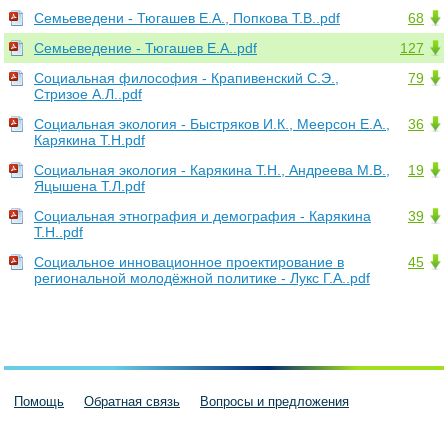
Семьеведени - Тюгашев Е.А., Попкова Т.В..pdf
68
Семьеведение - Тюгашев Е.А..pdf
127
Социальная философия - Крапивенский С.Э.,
79
Стризое А.Л..pdf
Социальная экология - Быстряков И.К., Меерсон Е.А.,
36
Карякина Т.Н.pdf
Социальная экология - Карякина Т.Н., Андреева М.В.,
19
Яцышена Т.Л.pdf
Социальная этнография и демография - Карякина
39
Т.Н..pdf
Социальное инновационное проектирование в
45
региональной молодёжной политике - Лукс Г.А..pdf
Помощь
Обратная связь
Вопросы и предложения