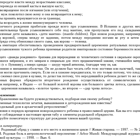
передаче власти между возрастными классами;
перевода из низшей касты в высшую касту;
возвращение после изгнания (или отлучения);
 муж поколотил свою жену и она возвращается к нему;
бы принять вернувшегося
из-за границы;
бы возродить к жизни мнимоумершего человека.
ричного рождения прибегали прежде всего при усыновлении. В Испании и других ме
овительница брали усыновляемого себе под мантию, или пропускали его под складкам
ленные дети назывались «дети мантии» (mantle children). При новом рождении, например
д коровой, сперва между ее задними, потом между передними ногами ко рту и затем
бряда отец обнюхивал своего сына, как корова — теленка.
ь имитации обеспечивалась проведением предварительной церемонии ритуальных похоро
 усыновлении чужого ребенка приемные родители имитировали состояние беремнности всю
щего «дважды рожденного» брахмана для перерождения из человеческого состояния в сакральное окр
овился эмбрионом, и его запирали в специально для этого предназначенной хижине, считавшейся мате
 (т. е. Пуповину), а поверх одежды — шкуру черной антилопы, благодаря чему он, как
ннюю и внешнюю оболочки. Он не должен был чесать себе тело ногтями или палочкой, так 
ия могли причинить смерть. Если он в хижине передвигался, то это только потому, что плод
 сжимал свои руки в кулаки, то делал так потому, что неродившийся ребенок делает то же са
нных формах обрядности вторичное рождение осуществлялось от символических з
к например, в Индии — от большой золотой коровы или большого цветка лотоса, сделанн
е церемония называлась «золотое чрево», во втором — «дар чрева лотоса».
ражнения:
бражениями вы будете руководствоваться, подбирая имя своему ребенку?
еменные технологии зачатия, вынашивания и деторождения вам известны?
родильный дом в архаической ретроспективе?
ловия и порядок крещения новорожденного ребенка в православной церкви. Как вы его оцен
е соблюдаемые в настоящее время табу и элементы родильной обрядности.
руйте помесячную структуру дат рождения членов вашей группы.
я литература:
.
Родинный обряд у славян и его место в жизненном цикле // Живая старина. — 1997. — № 2
А.
Родовая боль в антропологической перспективе // Arbor Mundi: Международный журнал
вой культуры. — 1998. — Вып. 6.