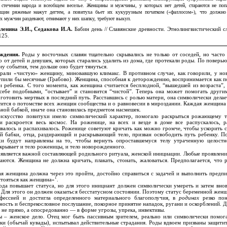
стечении народа и всеобщем веселье. Женщины и мужчины, у которых нет детей, стараются не поп
щин ряженые мажут дегтем, а повитуха бьет их кукурузным початком («фаллосом»), что должно 
х мужчин раздевают, отнимают у них шапку, требуют выкуп.
еленина Э.И., Седакова И.А.
Бабин день // Славянские древности. Этнолингвистический сл
125.
ождения.
Роды у восточных славян тщательно скрывались не только от соседей, но часто
о от детей и девушек, которых старались удалить из дома, где протекали роды. По поверь
ну события, тем дольше оно будет тянуться.
рали «чистую» женщину, миновавшую климакс. В противном случае, как говорили, у н
упили бы месячные (Грабово). Женщина, способная к деторождению, воспринимается как п
и ребенка. С того момента, как женщина считается бесплодной, “вышедшей из возраста”, 
 себе подобными, “остывает” и становится “чистой”. Теперь она может помогать други
 готовить мертвых в последний путь. Расставшись с ролью матери, она символически дела
тится о потомстве всех женщин сообщества и о равновесии в мироздании. Каждая женщина
льной бабкой, иначе она становилась предметом насмешек.
искусство повитухи имело символический характер, помогало раскрыться рожающему т
ли раскроется весь космос. На роженице, на всех и везде в доме все распускалось, ра
ывалось и распахивалось. Роженице советуют кричать как можно громче, чтобы ускорить с
й бабки, отца, раздирающий и раскрывающий тело, призван освободить путь ребенку. П
хи будут направлены на то, чтобы вернуть опроставшемуся телу утраченную целостн
закрывает и тело роженицы, и тело новорожденного.
 является важной составляющей родильного ритуала, женской инициации. Любые проявлени
аются. Женщина не должна кричать, плакать, стонать, жаловаться. Предполагается, что
ая женщина должна через это пройти, достойно справиться с задачей и выполнить предп
1
стояться как женщина»
.
да повышает статуса, но для этого инициант должен символически умереть и затем внов
. Для этого он должен оказаться бесстатусном состоянии. Поэтому статус беременной жен
офессией и достигла определенного материального благополучия, в
родинах
резко по
ность и беспрекословное послушание, покорное принятие нападок, ругани и оскорблений. 
 не прямо, а опосредованно — в форме угрозы, упрека, инвективы.
 – женское дело. Отец мог быть пассивным зрителем, реально или символически помог
и (обычай кувады), испытывал действительные страдания. Роды вдвоем призваны защитит