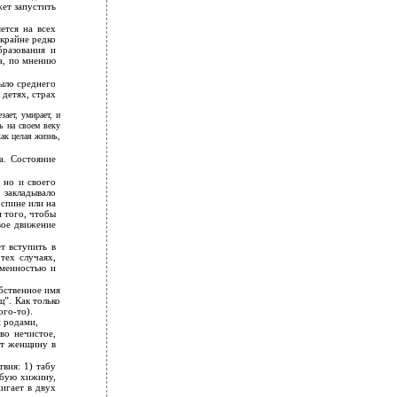
жет запустить
ется на всех
крайне редко
бразования и
ра, по мнению
ыло среднего
детях, страх
ает, умирает, и
ь на своем веку
ак целая жизнь,
а. Состояние
 но и своего
 закладывало
спине или на
и того, чтобы
вое движение
т вступить в
тех случаях,
еменностью и
бственное имя
щ”. Как только
ого-то).
и родами,
во нечистое,
ет женщину в
вия: 1) табу
обую хижину,
игает в двух