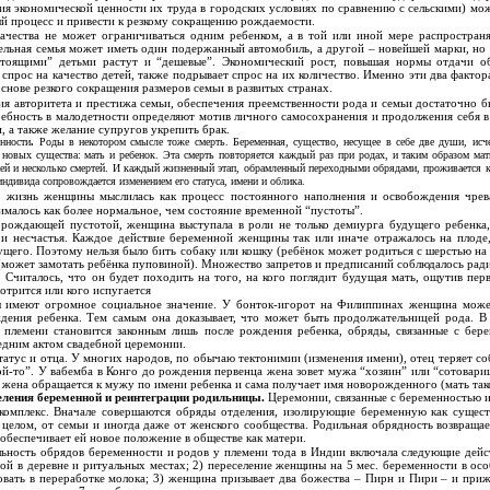
ния экономической ценности их труда в городских условиях по сравнению с сельскими) мо
й процесс и привести к резкому сокращению рождаемости.
чества не может ограничиваться одним ребенком, а в той или иной мере распространя
тельная семья может иметь один подержанный автомобиль, а другой – новейшей марки, но 
стоящими” детьми растут и “дешевые”. Экономический рост, повышая нормы отдачи о
спрос на качество детей, также подрывает спрос на их количество. Именно эти два факто
 основе резкого сокращения размеров семьи в развитых странах.
я авторитета и престижа семьи, обеспечения преемственности рода и семьи достаточно б
ребность в малодетности определяют мотив личного самосохранения и продолжения себя в 
, а также желание супругов укрепить брак.
енности
.
Роды в некотором смысле тоже смерть. Беременная, существо, несущее в себе две души, исчез
 новых существа: мать и ребенок. Эта смерть повторяется каждый раз при родах, и таким образом мат
ей и несколько смертей. И каждый жизненный этап, обрамленный переходными обрядами, проживается к
ндивида сопровождается изменением его статуса, имени и облика.
 жизнь женщины мыслилась как процесс постоянного наполнения и освобождения чрев
малось как более нормальное, чем состояние временной “пустоты”.
орождающей пустотой, женщина выступала в роли не только демиурга будущего ребенка,
я и несчастья. Каждое действие беременной женщины так или иначе отражалось на плоде,
щего. Поэтому нельзя было бить собаку или кошку (ребёнок может родиться с шерстью на 
 (может замотать ребёнка пуповиной). Множество запретов и предписаний соблюдалось рад
 Считалось, что он будет походить на того, на кого поглядит будущая мать, ощутив пер
мотрится или кого испугается
 имеют огромное социальное значение. У бонток-игорот на Филиппинах женщина може
ждения ребенка. Тем самым она доказывает, что может быть продолжательницей рода. В 
 племени становится законным лишь после рождения ребенка, обряды, связанные с бер
едним актом свадебной церемонии.
татус и отца. У многих народов, по обычаю тектонимии (изменения имени), отец теряет со
кой-то”. У вабемба в Конго до рождения первенца жена зовет мужа “хозяин” или “сотовари
, жена обращается к мужу по имени ребенка и сама получает имя новорожденного (мать так
ления беременной и реинтеграции родильницы.
Церемонии, связанные с беременностью 
комплекс. Вначале совершаются обряды отделения, изолирующие беременную как сущест
 целом, от семьи и иногда даже от женского сообщества. Родильная обрядность возвраща
обеспечивает ей новое положение в обществе как матери.
ьность обрядов беременности и родов у племени тода в Индии включала следующие дейст
ой в деревне и ритуальных местах; 2) переселение женщины на 5 мес. беременности в ос
овать в переработке молока; 3) женщина призывает два божества – Пирн и Пири – и приж