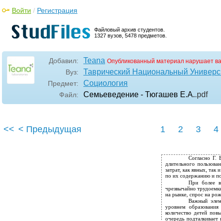
Войти
/
Регистрация
Файловый архив студентов.
1327 вузов, 5478 предметов.
Teana
Добавил:
Опубликованный материал нарушает в
Таврический Национальный Универси
Вуз:
Социология
Предмет:
Семьеведение - Тюгашев Е.А.
.pdf
Файл:
<<
< Предыдущая
1
2
3
4
Согласно Г. 
длительного пользова
затрат, как явных, так
по их содержанию и п
При более в
чрезвычайно трудоемки
на рынке, спрос на ро
Важный элем
уровнем образования 
количество детей повы
очередь подталкивает