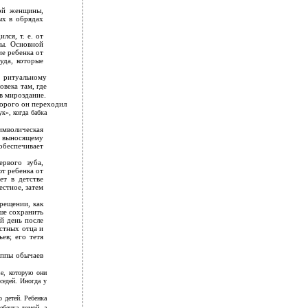
ной женщины,
ых в обрядах
ся, т. е. от
ны. Основной
е ребенка от
уда, которые
 ритуальному
овека там, где
 в мироздание.
торого он переходил
к», когда бабка
имволическая
я выносящему
беспечивает
ервого зуба,
т ребенка от
ет в детстве
естное, затем
рещении, как
ше сохранить
й день после
стных отца и
ев; его тетя
уппы обычаев
ье, которую они
седей. Иногда у
 детей. Ребенка
ебенка домой, а