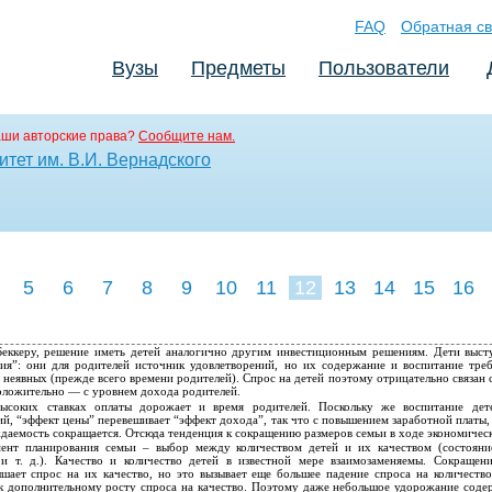
FAQ
Обратная св
Вузы
Предметы
Пользователи
аши авторские права?
Сообщите нам.
тет им. В.И. Вернадского
5
6
7
8
9
10
11
12
13
14
15
16
Беккеру, решение иметь детей аналогично другим инвестиционным решениям. Дети выст
ния”: они для родителей источник удовлетворений, но их содержание и воспитание тре
 и неявных (прежде всего времени родителей). Спрос на детей поэтому отрицательно связан
оложительно — с уровнем дохода родителей.
ысоких ставках оплаты дорожает и время родителей. Поскольку же воспитание дет
й, “эффект цены” перевешивает “эффект дохода”, так что с повышением заработной платы,
ждаемость сокращается. Отсюда тенденция к сокращению размеров семьи в ходе экономическ
ент планирования семьи – выбор между количеством детей и их качеством (состояни
и т. д.). Качество и количество детей в известной мере взаимозаменяемы. Сокращен
шает спрос на их качество, но это вызывает еще большее падение спроса на количество
 к дополнительному росту спроса на качество. Поэтому даже небольшое удорожание соде