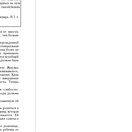
адаться на пути
способствовать
оварь. В 5 т.
 и от многих
ю, чем больше
оворожденной
отенциальная
она более не
м: принимать
ется всеобщей
 должна была
елу. Женское
звязывалось,
хватки. Крик
о завершении
ость. Теперь
я «слабости»
 роды должны
исываемую ей
ь родиться в
щины, которая
нижается. Ей
Даже советы и
ал роженице,
ь ребенка от