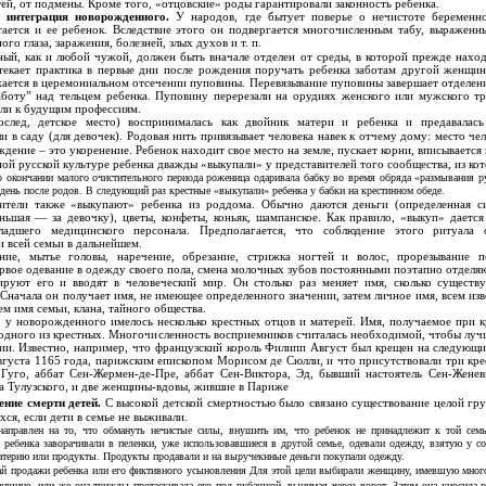
ей, от подмены. Кроме того, «отцовские» роды гарантировали законность ребенка.
и интеграция новорожденного.
У народов, где бытует поверье о нечистоте беремен
ается и ее ребенок. Вследствие этого он подвергается многочисленным табу, выраженн
го глаза, заражения, болезней, злых духов и т. п.
й, как и любой чужой, должен быть вначале отделен от среды, в которой прежде находил
текает практика в первые дни после рождения поручать ребенка заботам другой женщи
ается в церемониальном отсечении пуповины. Перевязывание пуповины завершает отделени
аботу” над тельцем ребенка. Пуповину перерезали на орудиях женского или мужского тр
ли к будущим профессиям.
ослед, детское место) воспринималась как двойник матери и ребенка и предавалась
 в саду (для девочек). Родовая нить привязывает человека навек к отчему дому: место чел
ждение – это укоренение. Ребенок находит свое место на земле, пускает корни, вписывается
ой русской культуре ребенка дважды «выкупали» у представителей того сообщества, из ко
 окончании малого очистительного периода роженица одаривала бабку во время обряда «размывания ру
 день после родов. В следующий раз крестные «выкупали» ребенка у бабки на крестинном обеде.
ители также «выкупают» ребенка из роддома. Обычно даются деньги (определенная с
ньшая — за девочку), цветы, конфеты, коньяк, шампанское. Как правило, «выкуп» даетс
адшего медицинского персонала. Предполагается, что соблюдение этого ритуала о
и всей семьи в дальнейшем.
ние, мытье головы, наречение, обрезание, стрижка ногтей и волос, прорезывание п
рвое одевание в одежду своего пола, смена молочных зубов постоянными поэтапно отделяю
ируют его и вводят в человеческий мир. Он столько раз меняет имя, сколько существу
 Сначала он получает имя, не имеющее определенного значении, затем личное имя, всем изв
ем имя семьи, клана, тайного общества.
 у новорожденного имелось несколько крестных отцов и матерей. Имя, получаемое при к
одного из крестных. Многочисленность восприемников считалась необходимой, чтобы луч
ии. Известно, например, что французский король Филипп Август был крещен на следующи
вгуста 1165 года, парижским епископом Морисом де Сюлли, и что присутствовали три кре
 Гуго, аббат Сен-Жермен-де-Пре, аббат Сен-Виктора, Эд, бывший настоятель Сен-Женевь
а Тулузского, и две женщины-вдовы, жившие в Париже
ние смерти детей.
С высокой детской смертностью было связано существование целой гр
ся, если дети в семье не выживали.
аправлен на то, что обмануть нечистые силы, внушить им, что ребенок не принадлежит к той сем
 ребенка заворачивали в пеленки, уже использовавшиеся в другой семье, одевали одежду, взятую у со
материю или продукты. Продукты продавали и на выручекнные деньги покупали одежду.
ай продажи ребенка или его фиктивного усыновления Для этой цели выбирали женщину, имевшую много
енщине, или же она трижды протаскивала его под рубашкой, вынимая через ворот. Затем она уносила р