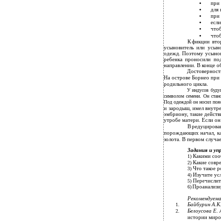
•
при 
•
для 
•
при 
•
если
•
что
•
что
К
фикции вто
усыновитель или усын
одежд. Поэтому усынов
ребенка проносили по
направлении. В конце о
Достоверност
На острове Борнео при
родильного цикла.
У индусов буду
символом семени. Он стан
Под одеждой он носил пояс
и
зародыш, имел внутре
эмбриону, такие действ
утробе матери. Если он
В
редуцирова
порождающих начал, ка
золота. В первом случа
Задания и уп
Какими соо
1)
Какие совр
2)
Что такое 
3)
Изучите ус
4)
Перечислит
5)
Проанализи
6)
Рекомендуема
Байбурин А.К
1.
Белоусова Е. 
2.
истории миро