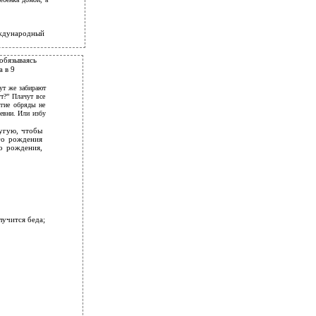
еждународный
 обязываясь
 в 9
ут же забирают
т?” Плачут все
угие обряды не
ревни. Или избу
ругую, чтобы
го рождения
го рождения,
лучится беда;