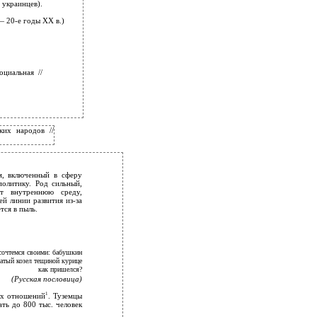
украинцев).
— 20-е годы XX в.)
циальная //
ких народов //
м, включенный в сферу
олитику. Род сильный,
т внутреннюю среду,
й линии развития из-за
тся в пыль.
 сочтемся своими: бабушкин
атый козел тещиной курице
как пришелся?
(Русская пословица)
1
ых отношений
. Туземцы
ть до 800 тыс. человек