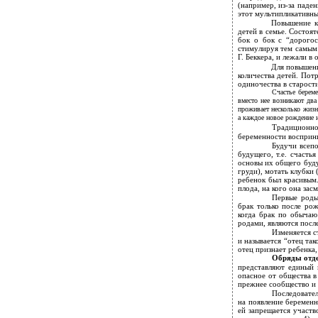
(например, из-за паде
этот мультипликативны
Повышение ка
детей в семье. Состоя
бок о бок с “дорого
стимулируя тем самым 
Г. Беккера, и лежали в
Для повышени
количества детей. Пот
одиночества в старости
Счастье берем
вместо нее возникают два
проживает несколько жизн
а каждое новое рождение и
Традиционно
беременности восприни
Будучи всеп
будущего, т.е. счасть
основы их общего буду
груди), мотать клубки
ребенок был красивым.
плода, на кого она зас
Первые роды
брак только после ро
когда брак по обычаю
родами, являются посл
Изменяется с
и называется “отец та
отец признает ребенка
Обряды отде
представляют единый 
опасное от общества в
прежнее сообщество и 
Последовател
на появление беременн
ей запрещается участв