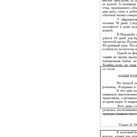
местах свои руки; 4) 
ее домой; 5) женщина 
отца, признанного общ
дня мать, отец и ребе
обычной жизни соверш
У африканск
течение 30 дней. Сле
поселяется в доме ро
жижей.
В Пенджабе п
длится 10 дней для б
чистотой касты. В раз
40-дневный срок. Посл
особой их нечистоты и 
Одной из фо
славян во время праз
повивальная бабка, н
Хозяйка дома, но чаще
со стола.
«БАБЬИ КА
На второй д
рожениц,. В церквах в
В этот день по
специально приготовленн
черносливом, а гречневую
во время родов. В подаро
Этот день сч
делились воспоминани
трижды умывали снегом
1
Геннеп А.
Об
В восточной Бо
колодцу, купают или об