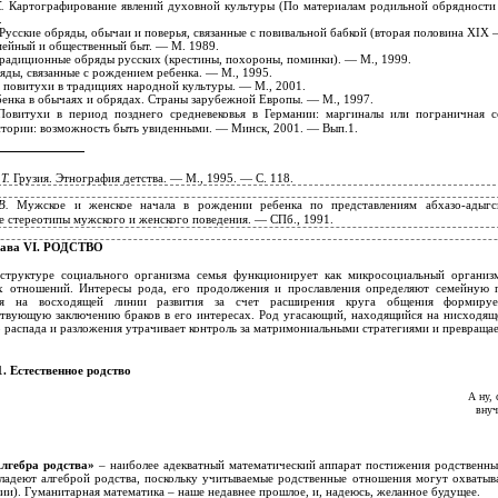
К.
Картографирование явлений духовной культуры (По материалам родильной обрядности 
.
Русские обряды, обычаи и поверья, связанные с повивальной бабкой (вторая половина XIX 
мейный и общественный быт. — М. 1989.
радиционные обряды русских (крестины, похороны, поминки). — М., 1999.
яды, связанные с рождением ребенка. — М., 1995.
, повитухи в традициях народной культуры. — М., 2001.
бенка в обычаях и обрядах. Страны зарубежной Европы. — М., 1997.
Повитухи в период позднего средневековья в Германии: маргиналы или пограничная со
тории: возможность быть увиденными. — Минск, 2001. — Вып.1.
.Т.
Грузия. Этнография детства. — М., 1995. — С. 118.
.В.
Мужское и женское начала в рождении ребенка по представлениям абхазо-адыгс
е стереотипы мужского и женского поведения. — СПб., 1991.
лава VI. РОДСТВО
структуре социального организма семья функционирует как микросоциальный организ
х отношений. Интересы рода, его продолжения и прославления определяют семейную п
ся на восходящей линии развития за счет расширения круга общения формируе
твующую заключению браков в его интересах. Род угасающий, находящийся на нисходяще
 распада и разложения утрачивает контроль за матримониальными стратегиями и превращае
1. Естественное родство
А ну,
внуч
лгебра родства»
– наиболее адекватный математический аппарат постижения родственн
ладеют алгеброй родства, поскольку учитываемые родственные отношения могут охватыва
ии). Гуманитарная математика – наше недавнее прошлое, и, надеюсь, желанное будущее.