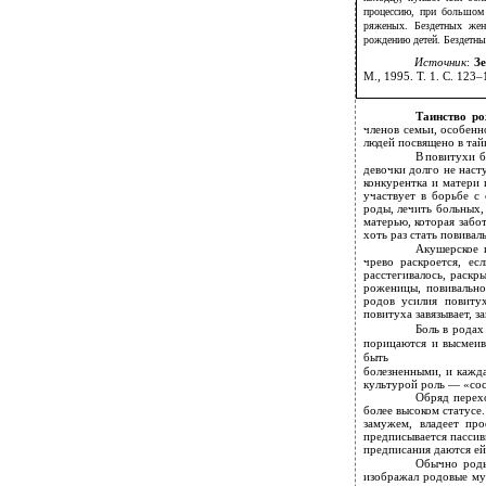
процессию, при большом 
ряженых. Бездетных жен
рождению детей. Бездетны
Источник
:
З
М., 1995. Т. 1. С. 123–
Таинство р
членов семьи, особенн
людей посвящено в тай
В
повитухи б
девочки долго не наст
конкурентка и матери 
участвует в борьбе с
роды, лечить больных,
матерью, которая забо
хоть раз стать повива
Акушерское 
чрево раскроется, ес
расстегивалось, раскр
роженицы, повивально
родов усилия повиту
повитуха завязывает, 
Боль в родах
порицаются и высмеив
быть
болезненными, и кажд
культурой роль — «со
Обряд перехо
более высоком статусе
замужем, владеет пр
предписывается пассив
предписания даются ей
Обычно роды
изображал родовые мук