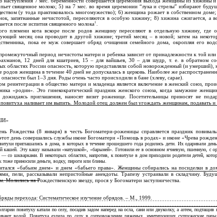
до наступления 7 мес. беременности совершается церемония выхода женщины из хижины и
пьет священное молоко; 5) на 7 мес. во время церемонии “лука и стрелы” избирают буду
еством (у тода практиковалось многомужество); 6) женщина рожает в собственном доме; 
нок, запятнанные нечистотой, переселяются в особую хижину; 8) хижина сжигается, а в
1
ается после испития священного молока
.
ого племени кота вскоре после родов женщину переселяют в отдельную хижину, где о
дующий месяц она проводит в другой хижине; третий месяц – в новой; затем на некото
дственника, пока ее муж совершает обряд очищения семейного дома, окропляя его вод
ромежуточный период нечистоты матери и ребенка зависит от принадлежности к той или 
рахманов, 12 дней для кшатриев, 15 – для вайшьев, 30 – для шудр, т. е. в обратном с
ных областях России опасность, которую представляли собой новорожденный (и умерший), 
е родов женщина в течение 40 дней не допускалась в церковь. Наиболее же распространен
опасности был 1–3 дня. Роды очень часто происходили в бане (хлеву, сарае).
рм реинтеграции в общество матери и младенца является включение в женский союз, про
дника «родин». Это гинекократический праздник женского союза, когда замужние женщи
е дожидаясь приглашения, наносят визит роженице. Посетительницы приносят не подар
 повитуха наливает им выпить. Молодой отец должен был угождать женщинам, подавать и 
ШИ»
ень Рождества (8 января) в честь Богоматери-роженицы справляется праздник повивал
 этот день совершались службы иконе Богоматери «Помощь в родах» и иконе «Чрева рожден
витухи приглашались в дома, в которых в течение прошедшего года родились дети. Их одаривали ден
ой кашей. Эту кашу называли «матушкой», «барыней». Готовили ее в основном ячневую, пшенную, с о
 — со шкварками. В некоторых областях, напротив, к повитухе в дом приходили родители детей, кото
к тоже приносили деньги, водку, пироги или блины.
итался «бабьим днем» и днем «бабьего права». Женщины собирались на посиделки в до
ями, пели, рассказывали непристойные анекдоты. Трапезу устраивали в складчину. Буд
. Молились на Рождественскую звезду, прося у Богоматери заступничества.
ряды перехода: Систематическое изучение обрядов. – М., 1999.
лгарии повитуху катали по селу, посадив задом наперед на осла, сани или двуколку, а азтем, подтащив
ливают водой. Повитуха ездила по селу в сопровождении ряженых, имитирующих супружеские пары