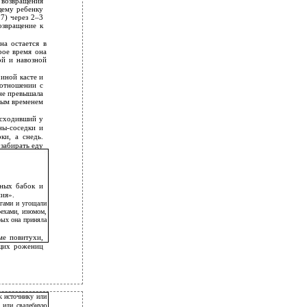
 возвращения
щему ребенку
7) через 2–3
озвращение к
на остается в
рое время она
ой и навозной
иной касте и
оотношении с
не превышала
ным временем
исходивший у
ны-соседки и
ки, а снедь.
забирать еду
ьных бабок и
ия».
ьгами и угощали
рехами, изюмом,
рых она приняла
ме повитухи,
ущих рожениц
 к источнику или
 или свадебную