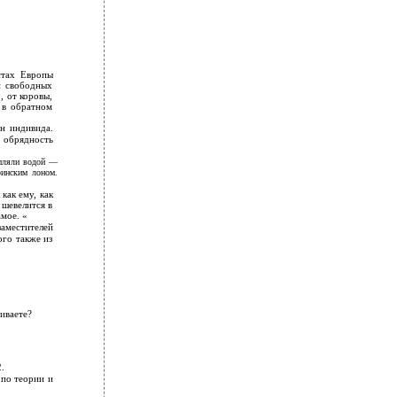
стах Европы
и свободных
, от коровы,
 в обратном
н индивида.
 обрядность
опляли водой —
ринским лоном.
как ему, как
 шевелится в
мое. «
аместителей
ого также из
иваете?
.
 по теории и