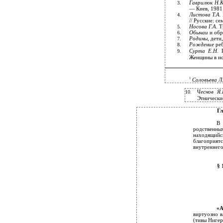
Гаврилюк Н.
3.
— Киев, 1981
Листова Т.А.
4.
//
Русские: се
Носова Г.А.
Т
5.
Обычаи
и обр
6.
Родины
, дети
7.
Рождение
ре
8.
Сурта Е.Н.
9.
Женщины в ис
1
Соловьева Л
Чеснов Я
10.
Этнически
Г
В 
родственны
находящий
благоприятс
внутреннего
§ 
«А
виртуозно в
(тивы Нигер