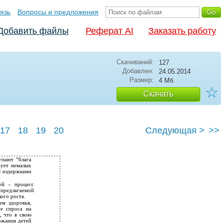
язь
Вопросы и предложения
Добавить файлы
Реферат AI
Заказать работу
Скачиваний:
127
Добавлен:
24.05.2014
Размер:
4 Мб
☆
Скачать
17
18
19
20
Следующая >
>>
упают “блага
бует немалых
 с издержками
ей – процесс
 предлагаемой
ого роста.
ем здоровья,
ие спроса на
, что в свою
ржания детей