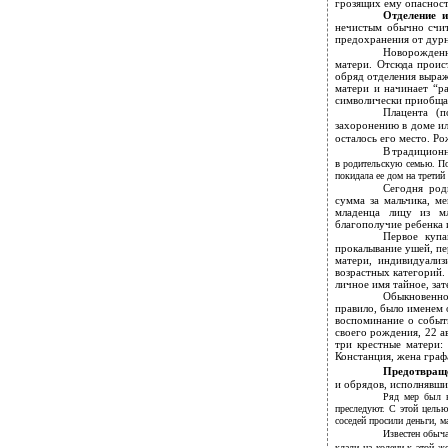
грозящих ему опасност
Отделение 
нечистым обычно счит
предохранения от дурно
Новорожденны
матери. Отсюда проис
обряд отделения выраж
матери и начинает “р
символически приобща
Плацента (п
захоронению в доме или
осталось его место. Ро
В
традиционн
в
родительскую семью. По
покидала ее дом на третий
Сегодня род
сумма за мальчика, ме
младенца лицу из мл
благополучие ребенка 
Первое купа
прокалывание ушей, пе
матери, индивидуализ
возрастных категорий.
личное имя тайное, зат
Обыкновенно
правило, было именем 
воспоминание о событ
своего рождения, 22 а
три крестные матери:
Констанция, жена граф
Предотвраще
и обрядов, исполнявших
Ряд мер был н
преследуют. С этой целью
соседей просили деньги, 
Известен обыч
клали на колени к этой ж