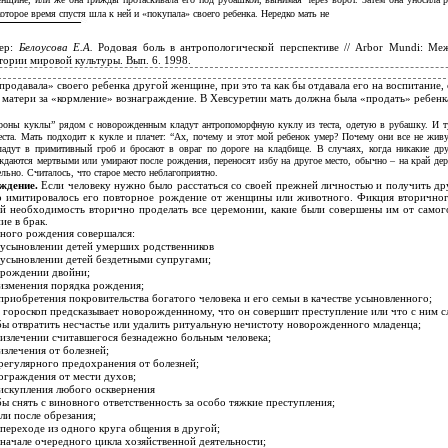
которое время спустя шла к ней и «покупала» своего ребенка. Нередко мать не
мер:
Белоусова Е.А.
Родовая боль в антропологической перспективе // Arbor Mundi: М
тории мировой культуры. Вып. 6. 1998.
«продавала» своего ребенка другой женщине, при это та как бы отдавала его на воспитание,
матери за «кормление» вознаграждение. В Хевсуретии мать должна была «продать» ребенка
роны куклы” рядом с новорожденным кладут антропоморфную куклу из теста, одетую в рубашку. И т
ста. Мать подходит к кукле и плачет: “Ах, почему и этот мой ребенок умер? Почему они все не живу
адут в примитивный гроб и бросают в овраг по дороге на кладбище. В случаях, когда никакие др
рождаются мертвыми или умирают после рождения, переносят избу на другое место, обычно – на край де
льно. Считалось, что старое место неблагоприятно.
ождение.
Если человеку нужно было расстаться со своей прежней личностью и получить д
то имитировалось его повторное рождение от женщины или животного. Фикция вторично
бой необходимость вторично проделать все церемонии, какие были совершены им от само
ие в брак.
ного рождения совершался:
 усыновлении детей умерших родственников
 усыновлении детей бездетными супругами;
 рождении двойни;
изменения порядка рождения;
приобретения покровительства богатого человека и его семьи в качестве усыновленного;
 гороскоп предсказывает новорожденнному, что он совершит преступление или что с ним с
ы отвратить несчастье или удалить ритуальную нечистоту новорожденного младенца;
излечении считавшегося безнадежно больным человека;
излечения от болезней;
регулярного предохранения от болезней;
ограждения от мести духов;
искупления любого осквернения
ы снять с виновного ответственность за особо тяжкие преступления;
ли после обрезания;
переходе из одного круга общения в другой;
начале очередного цикла хозяйственной деятельности;