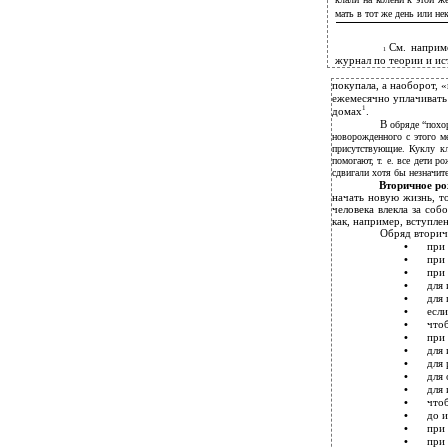
мать в тот же день или не
См. напри
1
журнал по теории и ис
покупала, а наоборот, 
ежемесячно уплачивать 
1
домах
.
В
обряде “похо
новорожденного с этого ме
присутствующие. Куклу кл
помогают, т. е. все дети 
сдвигали хотя бы незначите
Вторичное р
начать новую жизнь, 
человека влекла за со
как, например, вступлен
Обряд вторич
•
при
•
при
•
при
•
для 
•
для 
•
если
•
чтоб
•
при 
•
для 
•
для 
•
для 
•
для 
•
чтоб
•
до и
•
при 
•
при 