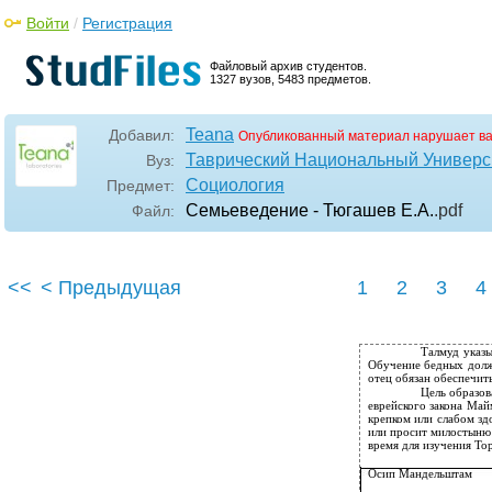
Войти
/
Регистрация
Файловый архив студентов.
1327 вузов, 5483 предметов.
Teana
Добавил:
Опубликованный материал нарушает в
Таврический Национальный Универси
Вуз:
Социология
Предмет:
Семьеведение - Тюгашев Е.А.
.pdf
Файл:
<<
< Предыдущая
1
2
3
4
Талмуд указы
Обучение бедных должн
отец обязан обеспечит
Цель образов
еврейского закона Май
крепком или слабом зд
или просит милостыню 
время для изучения Тор
Осип Мандельштам