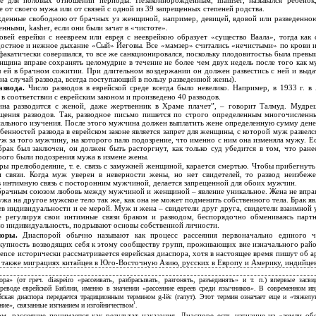
ые для половых отношений периоды. Незаконнорожденным, mamser, назывался ребено
от своего мужа или от связей с одной из 39 запрещенных степеней родства.
денные свободною от брачных уз женщиной, например, девицей, вдовой или разведенно
нными, kasher, если они были зачат в «чистоте».
вей еврейки с неевреем или еврея с нееврейкою образует «существо Ваала», тогда как с
достное и нежное дыхание «Сый» Йеговы. Все «мамзер» считались «нечистыми» по крови и
 факатически совершался, то все же санкционировался, поскольку плодовитостьь была превыш
щина вправе сохранять целомудрие в течение не более чем двух недель после того как м
 ей в брачном сожитии. При длительном воздержании он должен развестись с ней и выда
 на случай развода, всегда поступающий в пользу разведенной жены).
азвода.
Число разводов в еврейской среде всегда было невелико. Например, в 1933 г. в
в соответствии с еврейским законом и произведено 40 разводов.
на разводится с женой, даже жертвенник в Храме плачет”, – говорит Талмуд. Мудре
ащения разводов. Так, разводное письмо пишется по строго определенным многочисленн
ального изучения. После этого мужчина должен выплатить жене определенную сумму дене
бенностей развода в еврейском законе является запрет для женщины, с которой муж развелс
муж за того мужчину, на которого пало подозрение, что именно с ним она изменяла мужу. Е
рак был заключен, он должен быть расторгнут, как только суд убедится в том, что ране
рого были подозрения мужа в измене жены.
ры прелюбодеяние, т. е. связь с замужней женщиной, карается смертью. Чтобы прибегнуть
 связи. Когда муж уверен в неверности жены, но нет свидетелей, то развод неизбеж
в интимную связь с посторонним мужчиной, делается запрещенной для обоих мужчин.
брачным союзом любовь между мужчиной и женщиной – явление уникальное. Жена не впра
ужа на другое мужское тело так же, как она не может подменить собственного тела. Брак я
в индивидуальности и ее мерой. Муж и жена – свидетели друг друга, свидетели взаимной 
 регулируя свои интимные связи браком и разводом, беспорядочно обмениваясь парт
ю индивидуальность, подрывают основы собственной личности.
поры.
Диаспорой обычно называют как процесс рассеяния первоначально единого че
окупность возводящих себя к этому сообществу групп, проживающих вне изначального райо
llence исторически рассматривается еврейская диаспора, хотя в настоящее время пишут об 
а также миграциях китайцев в Юго-Восточную Азию, русских в Европу и Америку, индийце
ра» (от греч. diaspeiro «рассеивать, разбрасывать, разгонять, разъединять» и т. п.) впервые засви
ереводе еврейской Библии, именно в значении «рассеяние евреев среди язычников». В современном ив
йская диаспора передается традиционным термином g-lёє (галут). Этот термин означает еще и «тяжел
1
ние», связанные изгнанием и изгойничеством
.
м, рассеяние понимается как результат наказания. Диаспоре есть изгнание из «земли об