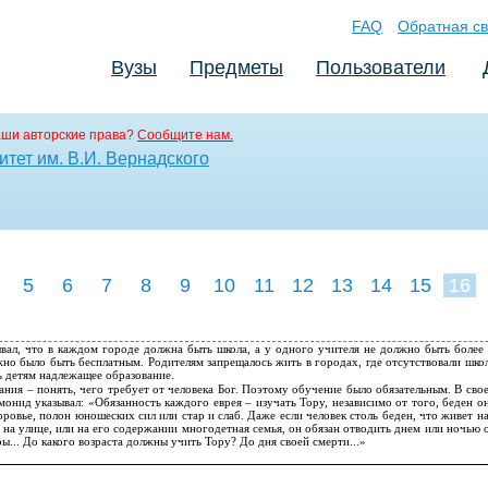
FAQ
Обратная св
Вузы
Предметы
Пользователи
аши авторские права?
Сообщите нам.
тет им. В.И. Вернадского
5
6
7
8
9
10
11
12
13
14
15
16
вал, что в каждом городе должна быть школа, а у одного учителя не должно быть более 
о было быть бесплатным. Родителям запрещалось жить в городах, где отсутствовали школ
ь детям надлежащее образование.
ания – понять, чего требует от человека Бог. Поэтому обучение было обязательным. В св
монид указывал: «Обязанность каждого еврея – изучать Тору, независимо от того, беден он
оровье, полон юношеских сил или стар и слаб. Даже если человек столь беден, что живет 
на улице, или на его содержании многодетная семья, он обязан отводить днем или ночью 
ы... До какого возраста должны учить Тору? До дня своей смерти...»