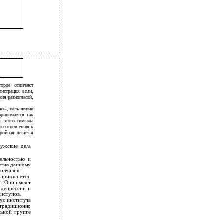
.
торое отличают
онстрация воли,
ия разногласий,
на», цель жизни
принимается как
я этого символа
 по отношению к
тройная девичья
ужские дела
ельностью и
стью данному
молчалив.
прикоснется.
ых. Они имеют
 депрессии и
риступов.
тус института
 традиционно
льной группе