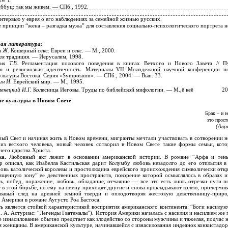
 № 1.
ббуц: так мы живем. — СПб., 1992.
нтервью у еврея о его наблюдениях за семейной жизнью русских.
 принцип “жена – разгадка мужа” для составления
социально-психологического портрета н
мая литература:
н Ж
. Кошерный секс: Евреи и секс. — М., 2000.
кая
традиция. — Иерусалим, 1998.
ина Т.В.
Регламентация полового поведения в книгах Ветхого и Нового Завета // П
кая и религиозная идентичность. Материалы VII Молодежной научной конференции п
культуры Востока. Серия «Symposium».
—
СПб., 2004. — Вып. 33.
ин И
. Еврейский мир. — М., 1995.
енецкий
И.Г.
Колесница Иеговы. Труды по библейской мифологии. — М.,ё кеё
20
ые культуры в Новом Свете
Брак – и н
это прост
(Авр
ый Свет и начиная жить в Новом времени, мигранты мечтали участвовать в сотворении н
 из ветхого человека, новый человек сотворил в Новом Свете такие формы семьи, кото
его царства Христа.
ка.
Любовный акт лежит в основании американской истории. В романе “Арфа и тень
р описал, как Изабелла Кастильская дарит Колумбу любовь незадолго до его отплытия в
овь католической королевы и простолюдина еврейского происхождения символически откр
ященную зону” ее девственных пространств, покорение которой осмыслялось в образах и
ь, побед, поражение, любовь, обладание, отчаяние — все это есть лишь отрезки пути п
т в этой борьбе, но ему на смену приходят другие и снова прокладывают колею, прочерчи
ровавый след на древней земной тверди и оплодотворяя жестокую девственницу-приро
 Америки в романе Аугусто Роа Бастоса.
ь является стойкой характеристикой восприятия американского континента: “Боги насилую
. А. Астуриас: “Легенды Гватемалы”). История Америки началась с насилия и насилием же 
е изнасилование обычно предстает как злодейство со стороны мужчины и тяжелая, подчас 
я женщины. В американской культуре, начинавшейся с изнасилования индеанок конкистадо