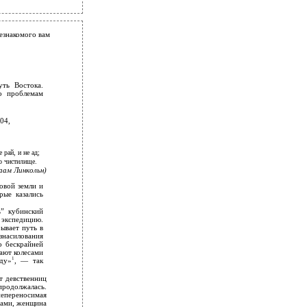
езнакомого вам
уть Востока.
о проблемам
04,
е рай, и не ад;
о чистилище.
аам Линкольн)
овой земли и
рые казались
” кубинский
 экспедицию.
ывает путь в
знасилования
о бескрайней
вают колесами
1
ду»
, — так
т девственниц
продолжалась.
непереносимая
рами, женщина