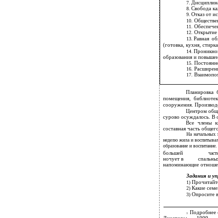
Дисциплина
7.
Свобода каж
8.
Отказ от и
9.
Обществен
10.
Обеспечен
11.
Открытие 
12.
Равная об
13.
(готовка, кухня, стирка 
Проникно
14.
образования и повышен
Постоянно
15.
Расширени
16.
Взаимопо
17.
Планировка 
помещения, библиоте
сооружения. Производс
Центром обще
сурово осуждалось. В 
Все члены к
составная часть общег
На начальных э
неделю жила и воспитывала
образование и воспитание
большей
част
ночует в
спальны
напоминающие отношени
Задания и у
Прочитайте
1)
Какие семе
2)
Опросите в
3)
Подробнее 
1