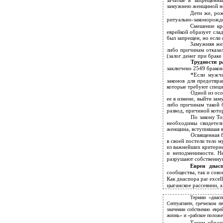
зачатые в запрещенн
замужнею женщиной не 
Дети же, рож
ритуально-законорожде
Смешение кро
еврейкой образует сла
был запрещен, но если
Замужняя жен
либо причинам отказал
(залог денег при браке
Трудности р
заключено 2549 браков 
“
Если мужчи
законов для предотвр
которые требуют специ
Одной из осо
ее в измене, выйти за
либо причинам такой б
развод, причиной кото
По закону То
необходимы свидетели
женщина, вступившая 
Освященная 
в своей постели тело м
из важнейших критерие
и неподменимости. Не
разрушают собственну
Евреи диас
сообщества, так и сов
Как диаспора par exce
цыганское рассеянии, 
Термин «диаспо
Септуагинте, греческом п
значении собственно евре
жизнь» и «рабское положе
Таким образо