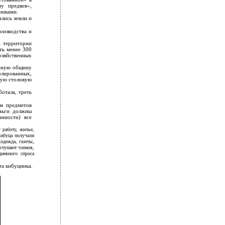
у предков»,
никами.
ались земли и
оизводства и
а территории
ть менее 300
озяйственных
есную общину
олированных,
щую столовую
ботала, треть
ем предметов
еньги должны
анности) все
 работу, жилье,
кибуца получали
одежда, газеты,
оступают членов,
невного спроса
та кибуцника.