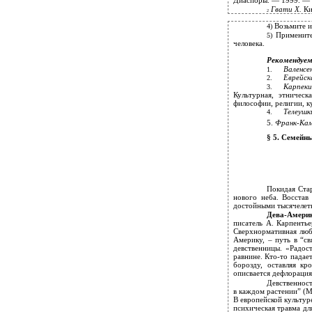
Диаспоры. — 1999. —
Гвати Х.
Ки
2
Возьмите и
4)
Примените
5)
человека.
Рекомендуе
Валенсе
1.
Еврейс
2.
Карпек
3.
Культурная, этничес
философии, религии, 
Телеушк
4.
5.
Франк-Кам
§ 5. Семейн
Покидая Стар
нового неба. Восстав
достойными тысячелетн
Дева-Амери
писатель А. Карпентье
Сверхнормативная люб
Америку, – путь в “св
девственницы. «Радост
равнине. Кто-то падае
борозду, оставляя к
описвается дефлорация
Девственност
в каждом растении” (М
В европейской культур
психическая травма дл