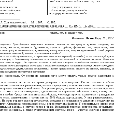
и великим!
чтоб никто не смел войти в твои чертоги.
ь тебя в тени,
Я стану ягуаром и, любя,
расцветшей кроне,
тебя похищу, увлеку в чащобы
лить — усни,
и раздеру когтями тело, чтобы
 А
. Сын человеческий. — М., 1967. — С. 285.
Ф.
Латиноамериканский художественный образ мира. — М., 1997. — С. 285.
дони.
увидеть, есть ли сердце у тебя.
Источник
:
Поэты
Перу. М., 1982
окорителя Девы-Америки модальным является
мачизм
—
подчеркнуто мужское поведение, ко
льность, жесткость, мощность, брутальность, крепость, грубость, физическая сила, энергичность, дем
 делает упор на независимость, вулканическую импульсивность, силу как единственный способ разрешен
1
отношении с женщиной, насилие по отношению к слабым
.
macho — особь мужского пола; в переносном смысле это «крепкий, сильный» ) — это «настоящий мужчи
не женщин, к бесконечному повторению акта насилия над женщиной и овладению ее телом. Мачо вос
ель женских сердец. Он неустанно охотится и добывает женщин в первобытном восторге от накоплени
оящего мачо характеризует безобидное и искреннее восхищение женщинами вообще. Этикет мачо даже
дусматривает двусмысленные комплименты, легкие прикосновения, поцелуи На пляжах, например, с
ник немедленно отмечаются и одобряются
кой молодежью. От охоты на женщин мачо могут отвлечь только другие настоящие м
и вспыльчив, но в то же время доверчив и простодушен. Он не отличается обязат
ежное отношение к расписаниям, планам и графикам у истинного мачо сочетается с верно
до предела понятия личной чести. Говорит он редко, но пылко, чаще немногословен и даже 
 — это и полная замкнутость, одиночество, пожирающее себя самое и все, к чему оно 
ет в любви. Среди них в полтора раза больше, чем среди прочих, холостяков и разведенн
ов стать алкоголиками и среди них на 50% больше курильщиков. У них распространены
. Но мачо гораздо реже простужаются, страдают от повышенного давления и сердечных п
иго».
Специфику мексиканской семьи определяют два фактора: 1) относительно низкий ста
чительная разница в статусе полов в браке. Невысокий престиж супружества обусловлен
атусом женщины, а также существованием системы амиго – участия мужчин в неформа