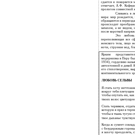
сдается и покоряется 
отмечает, А.Ф. Кофман
прологом совместной ж
Сливаясь в 
мира: мир рождается, 
обращаются в первозда
происходит преображе
запахом, а не видом, 
после короткой напря
Это любовь 
переполняющая все сф
женского тела, лицо ж
ночи, струение вод, б
Ярким
представите
модернизма в Перу бы
1934), горделиво назы
автохтонной и дикой 
его стихотворение, в
континентальногого эр
ЛЮБОВЬ СЕЛЬВЫ
Я стать хочу ничтожн
вокруг тебя плетущим 
чтобы опутать ею, как
твоих волос цветущую
Стать червяком, отдат
которую я прял в терп
чтобы в ткань тугую с
твое дыханье чувствуя
Когда ж сумеет совлад
с безудержным горень
я захочу преодолеть, 