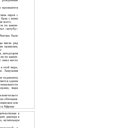
к, рожденный
ю признаются
вязь еврея с
 брак с ними
е всего.
уж по каким-
тьт «кетубу»
 Англии было
цы ввели ряд
ым правилам,
г.
я, заподозрив
сли по каким-
е имел место
 к этой мере,
ен. Замужняя
ве подменить
вляется одним
уникальности
нерами, люди
ловеческого
на обитания.
армянском или
в в Африку
детельствован в
рите диаспора в
ую, мучительную
етованной» в