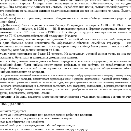
тивные грехи народа. Отсюда идея возвращения в «землю обетованную», на «родин
ну». Это возвращение понимается «выкуп» из рабства или плена, выплачиваемый родствен
то еврейские организации активно практиковали выкуп евреев из нацистского плена. Выкуп
о Израиля.
 — община) — это производственное объединение с полным обобществлением средств пр
2
ацией быта
.
 («Дегания») был создан на южном берегу Тивериадского озера в 1910 г. К 1922 г. н
итывалось 19 кибуцев, в 1936 г. — 46. В настоящее время в Израиле существует около чу
роживает около 120 тыс. чел. (1998 г.). В кибуцах и других кооперативных сельскох
ят до 70 % сельскохозяйственной продукции Израиля
Дегании, исповедовавшие анархизм, идеальной формой общежития считали небольшую т
как одна большая семья исключила бы образование обычных семейных структур — из
прессивных в отношении женщин. В основу организации кибуца было решено положить об
 службы, освобождавшие женщин от быта.
уцах часто проживало не более 12 человек.
Из-за трудных условий жизни треть из них ра
хаживали за больными и занимались домашними делами.
нии в кибуц новые члены должны были передавать все свое имущество, за исключени
 в общий фонд. Член кибуца имеет право работать и вне кибуца, но заработанные д
буца. Работу в столовой и на кухне (а также некоторые другие общественные обяз
 кибуца выполняют по очереди.
и с принципами взаимной ответственности и взаимопомощи кибуц предоставляет каждому своему члену
ал транспортные расходы, обеспечивает здравоохранение и среднее образование. Каждый месяц члены 
ответствии с размером семьи) на личные расходы, которые тратились только по целевому назначению (
 Те блага, которыми кибуц не в состоянии обеспечить всех (например, автомобиль), в распределение не п
томашиной. Кибуцы имеют свои магазины, где можно приобрести продукты и мелкие товары повсед
оручки, видеокассеты, сигареты). Овощи
сплатно, а фрукты, сладости, мороженое оплачиваются в условных единицах с личного сче
УЦЫ» ДЕГАНИИ
анность трудиться.
ый труд и самоуправление при распределении рабочего времени.
ческая жизнь при равных условиях жизни в квуце.
рав в сообществе и в хозяйстве.
льный выбор при утверждении рабочей организации.
ность каждого и ответственность по отношению друг к другу.