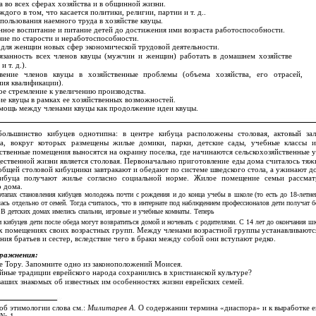
 во всех сферах хозяйства и в общинной жизни.
дого в том, что касается политики, религии, партии и т. д..
спользования наемного труда в хозяйстве квуцы.
ное воспитание и питание детей до достижения ими возраста работоспособности.
ие по старости и неработоспособности.
для женщин новых сфер экономической трудовой деятельности.
язанность всех членов квуцы (мужчин и женщин) работать в домашнем хозяйстве
и т. д.).
вение членов квуцы в хозяйственные проблемы (объема хозяйства, его отрасей,
ия квалификации).
е стремление к увеличению производства.
е квуцы в рамках ее хозяйственных возможностей.
мощь между членами квуцы как продолжение идеи квуцы.
большинство кибуцев однотипна: в центре кибуца расположены столовая, актовый зал
ка, вокруг которых размещены жилые домики, парки, детские сады, учебные классы 
твенные помещения выносятся на окраину поселка, где начинаются сельскохозяйственные у
ственной жизни является столовая. Первоначально приготовление еды дома считалось тяж
общей столовой кибуцники завтракают и обедают по системе шведского стола, а ужинают д
ибуца получают жилье согласно социальной норме. Жилое помещение семьи рассматр
о дома.
тапах становления кибуцев молодежь почти с рождения и до конца учебы в школе (то есть до 18-летнег
сь отдельно от семей. Тогда считалось, что в интернате под наблюдением профессионалов дети получат 
. В детских домах имелись спальни, игровые и учебные комнаты. Теперь
и кибуцев дети после обеда могут возвратиться домой и ночевать с родителями. С 14 лет до окончания 
х помещениях своих возрастных групп. Между членами возрастной группы устанавливаютс
я братьев и сестер, вследствие чего в браки между собой они вступают редко.
пражнения:
 Тору. Запомните одно из законоположений Моисея.
йные традиции еврейского народа сохранились в христианской культуре?
аших знакомых об известных им особенностях жизни еврейских семей.
об этимологии слова см.:
Милитарев А.
О содержании термина «диаспора» и к выработке ег