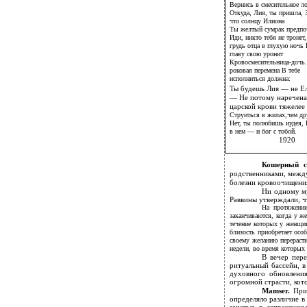
Вернись в смесительное л
Откуда, Лия, ты пришла, З
что солнцу Илиона
Ты желтый сумрак предпо
Иди, никто тебя не тронет,
грудь отца в глухую ночь
главу свою уронит
Кровосмесительница-дочь
роковая перемена В тебе
исполниться должна:
Ты будешь Лия — не Е
— Не потому наречена
царской крови тяжелее
Струиться в жилах,чем д
Нет, ты полюбишь иудея,
в нем — и бог с тобой.
1920
Кошерный 
родственниками, межд
болезни кровоочищени
Ни одному му
Раввины утверждали, ч
На протяжении
заканчиваются, когда у ж
течение которых у женщин
близость приобретает осо
своему желанию перерасти
недели, во время которых 
В вечер пер
ритуальный бассейн, в
духовного обновления
огромной страсти, кото
Mamser.
При
определяло различие в