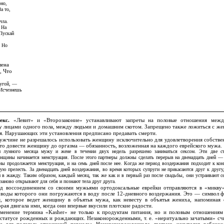
оно,
а то,
чла.
 На
 Пускай
. Но
лена
, Что
ругой, —
 Исчезнешь
секс.
«Левит» и «Второзаконие» устанавливают запреты на половые отношения меж
у лицами одного пола, между людьми и домашним скотом. Запрещено также ложиться с же
я. Нарушающих эти установления предписано предавать смерти.
жчине не разрешалось использовать женщину исключительно для удовлетворения собстве
то довести женщину до оргазма — обязанность, возложенная на каждого еврейского мужа.
 лунного месяца мужу и жене в течении двух недель разрешено заниматься сексом. Эти две ст
енщины начинается менструация. После этого партнеры должны сделать перерыв на двенадцать дней — 
ы продолжается менструация, и на семь дней после нее. Когда же период воздержания подходит к кон
бую прелесть. За двенадцать дней воздержания, во время которых супруги не прикасаются друг к другу
 в жажду. Таким образом, каждый месяц, так же как и в первый раз после свадьбы, они устраивают с
заново открывают для себя и познают тела друг друга.
ед воссоединением со своими мужьями ортодоксальные еврейки отправляются в «микву
 воды которого они погружаются в воду после 12-дневного воздержания. Это — символ ф
, которое ведет женщину в объятья мужа, как невесту в объятья жениха, напоминая
рая двигала ими, когда они впервые вкусили плотские радости.
менение термина «Kasher» не только к продуктам питания, но и половым отношения
 статусе рожденных и рождающих. Незаконорожденными, т. е. «неритуально зачатыми» счи