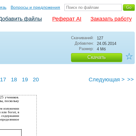
язь
Вопросы и предложения
Добавить файлы
Реферат AI
Заказать работу
Скачиваний:
127
Добавлен:
24.05.2014
Размер:
4 Мб
☆
Скачать
17
18
19
20
Следующая >
>>
25 учеников.
ы, поскольку
оем изложении
 или богат, в
на содержании
определенное