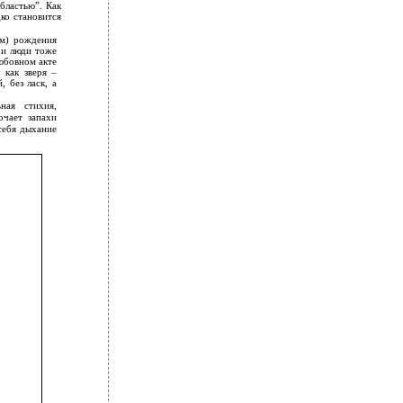
бластью”. Как
ко становится
ом) рождения
 и люди тоже
любовном акте
 как зверя –
 без ласк, а
ная стихия,
очает запахи
 себя дыхание