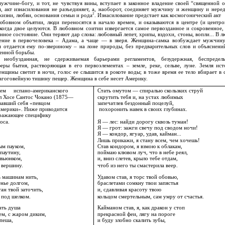
мужчине-богу, и тот, не чувствуя вины, вступает в законное владение своей “священной о
, акт изнасилования не разъединяет, а, наоборот, соединяет мужчину и женщину и неред
2
изни, любви, основания семьи и рода
. Изнасилование предстает как космогонический акт
любовном объятии, люди переносятся в начало времен, и оказываются в центре (и центр
когда двое целуются. В любовном соитии извергается самое первозданное и сокровенное,
нное состояние. Они теряют дар слова: любовный лепет, хрипы, вздохи, стоны, вопли... В 
ние в первочеловека – Адама, а чаще — в зверя. Женщина-самка возбуждает мужчину
и отдается ему по-звериному – на лоне природы, без предварительных слов и объяснений,
женной борьбы.
необузданная, не сдерживаемая барьерами регламентов, безудержная, беспредель
еры бытия, растворяющая в его первоэлементах – земле, реке, сельве, луне. Земля ист
енщины светит в ночи, голос ее слышится в рокоте воды; в тоже время ее тело вбирает в
лагоговейную тишину пещер. Женщина в себе несет Америку.
лем
испано-американского
Стать омутом — спиралью скользких струй
л Хосе Сантос Чокано (1875—
скрутить тебя и, на устах любимых
вавший себя «певцом
запечатлев бездонный поцелуй,
Америки». Ниже приводится
похоронить навек в своих глубинах.
ыражающее специфику
оса.
Я — лес: найди дорогу сквозь туман!
Я — грот: зажги свечу под сводом ночи!
Я — кондор, ягуар, удав, кайман...
Лишь прикажи, я стану всем, чем хочешь!
ым пауком,
Став кондором, я взмою к облакам,
паутину,
поймаю клювом луч, что в небе реял,
 вьюнком,
и, вниз слетев, крыло тебе отдам,
 вершину.
чтоб из него ты смастерила веер.
ь машинам нить,
Удавом став, я торс твой обовью,
енье долгом,
браслетами сомкну твои запястья
тан твой заточить,
и, сдавливая красоту твою
 под шелком.
кольцом смертельным, сам умру от счастья.
ать душа
Кайманом став, я, как дракон у стоп
ем, с жаром диким,
прекрасной феи, лягу на пороге
спеша,
и буду злобно скалить зубы,