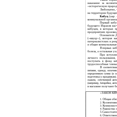
наказание за коллек
«историческую прароди
Любопытно, ч
на территории будущег
Кибуц
(
ивр
.
коммунальной организ
Первый кибуц
будущего Израиля насч
кибуцев, в которых п
предприятиях производ
Основатели 
(«квуцу»), которая 
патерналистских и ре
и общие коммунальные
В
первых киб
болела, а остальные у
При вступле
личного пользования,
поступать в фонд ки
трудоспособные члены
В
соответстви
питание, одежду, оплачив
определенную сумму (в со
подготовка к праздникам).
скажем, собственной ав
(например, батарейки, авт
в
магазине получают бе
«ЗАКОН КВ
Общая обяз
1.
Коллективн
2.
Коммунисти
3.
Равенство п
4.
5.Самостояте
Ответствен
6.