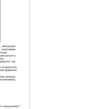
, конторские
и спортивные
годья.
ким грехом и
ома.
ивается как
о возраста) всю
более правильное
школы молодежь
я отношения,
о определения //