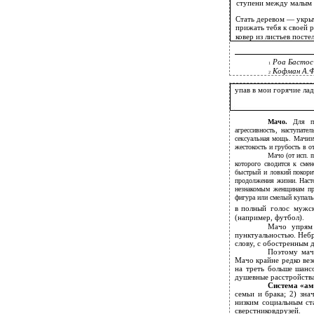
ступени между малым 
Стать деревом — укрыт
прижать тебя к своей 
ковер из листьев посте
Роа Бастос
1
Кофман А.
2
упав в мои горячие ла
Мачо.
Для п
агрессивность, наступате
сексуальная мощь. Мачизм
жестокость и грубость в 
Мачо (от исп. 
которого сводится к сме
быстрый и ловкий покорит
продолжения жизни. Наст
незнакомым женщинам пре
фигура или смелый купаль
в
полный голос мужс
(например, футбол).
Мачо упрям 
пунктуальностью. Небр
слову, с обостренным 
Поэтому мачо
Мачо крайне редко вез
на треть больше шанс
душевные расстройства
Система «ам
семьи и брака; 2) зна
низким социальным ст
сверстниковдрузей.