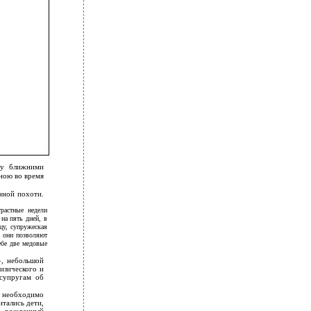
ду ближними
ною во время
нной похоти.
растные недели
на пять дней, в
цу, супружеская
, они позволяют
ебе две медовые
», небольшой
изического и
 супругам об
м необходимо
тались дети,