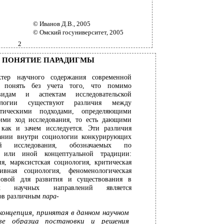
© Иванов Д.В., 2005
© Омский госуниверситет, 2005
2
. ПОНЯТИЕ ПАРАДИГМЫ
ктер научного содержания современной
 понять без учета того, что помимо
идам и аспектам исследовательской
ологии существуют различия между
тическими подходами, определяющими
ими ход исследования, то есть дающими
как и зачем исследуется. Эти различия
вании внутри социологии конкурирующих
 исследования, обозначаемых по
 или иной концептуальной традиции:
я, марксистская социология, критическая
тивная социология, феноменологическая
новой для развития и существования в
ых научных направлений является
ов различным
пара-
онцепция, принятая в данном научном
ве образца постановки и решения