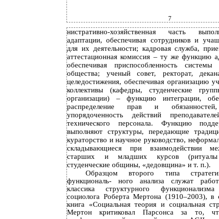
7
нистративно-хозяйственная часть вып
адаптации, обеспечивая сотрудников и уча
для их деятельности; кадровая служба, при
аттестационная комиссия – ту же функцию а
обеспечивая приспособленность системы
общества; ученый совет, ректорат, дек
целедостижения, обеспечивая организацию уч
коллективы (кафедры, студенческие груп
организации) – функцию интеграции, обе
распределение прав и обязанносте
упорядоченность действий преподавател
технического персонала. Функцию подде
выполняют структуры, передающие традиц
кураторство и научное руководство, неформа
складывающиеся при взаимодействии м
старших и младших курсов (ритуалы 
студенческие общины, «дедовщина» и т. п.).
Образцом второго типа стратеги
функциональ- ного анализа служат раб
классика структурного функционализма
социолога Роберта Мертона (1910–2003), в 
книга «Социальная теория и социальная стр
Мертон критиковал Парсонса за то, 