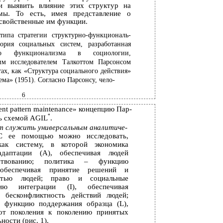
и выявить влияние этих структур на
емы. То есть, имея представление о
 свойственные им функции.
типа стратегии структурно-функциональ-
ория социальных систем, разработанная
ого функционализма в социологии,
м исследователем Талкоттом Парсонсом
тах, как «Структура социального действия»
ема» (1951). Согласно Парсонсу, чело-
6
atent pattern maintenance» концепцию Пар-
*
ь схемой AGIL
.
 служить универсальным аналитиче-
С ее помощью можно исследовать,
как систему, в которой экономика
даптации (А), обеспечивая людей
ствованию; политика – функцию
 обеспечивая принятие решений и
остью людей; право и социальные
ю интеграции (I), обеспечивая
и бесконфликтность действий людей;
– функцию поддержания образца (L),
 от поколения к поколению принятых
ности (рис. 1).