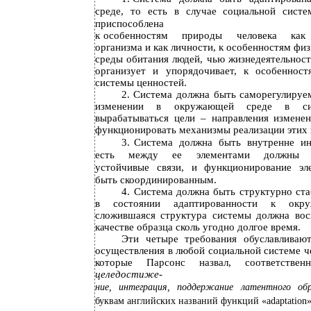
среде, то есть в случае социальной сист
приспособлена
к
особенностям природы человека как 
организма и как личности, к особенностям
физ
среды обитания людей, чью жизнедеятельност
организует и упорядочивает, к особенност
системы ценностей.
2.
Система должна быть саморегулируем
изменении в окружающей среде в си
вырабатываться цели – направления измене
функционировать механизмы реализации этих 
3.
Система должна быть внутренне ин
есть между ее элементами должны п
устойчивые связи, и функционирование эл
быть скоординированным.
4.
Система должна быть структурно ста
в состоянии адаптированности к окр
сложившаяся структура системы должна вос
качестве образца сколь угодно долгое время.
Эти четыре требования обуславливаю
осуществления в любой социальной системе ч
которые Парсонс назвал, соответстве
целедостиже-
ние, интеграция, поддержание латентного обр
буквам английских названий функций «adaptation», 