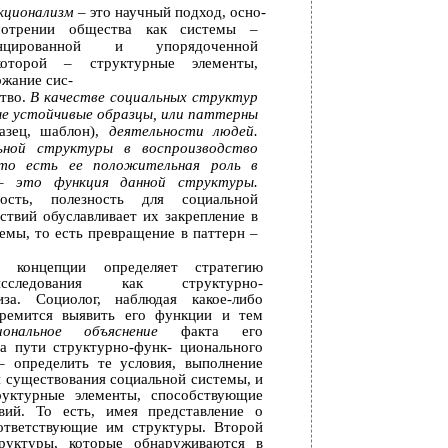
кционализм
– это научный подход, осно-
отрении общества как системы –
нцированной и упорядоченной
которой – структурные элементы,
ржание сис-
ство.
В качестве социальных структур
е устойчивые образцы, или паттерны
разец, шаблон),
деятельности людей.
ьной структуры в воспроизводство
 то есть ее положительная роль в
 – это функция данной структуры.
ость, полезность для социальной
ствий обуславливает их закрепление в
темы, то есть превращение в паттерн –
й концепции определяет стратегию
исследования как структурно-
иза. Социолог, наблюдая какое-либо
тремится выявить его функции и тем
иональное объяснение
факта его
ва пути структурно-функ- ционального
– определить те условия, выполнение
 существования социальной системы, и
руктурные элементы, способствующие
вий. То есть, имея представление о
ответствующие им структуры. Второй
руктуры, которые обнаруживаются в