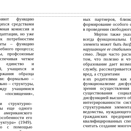
олняют функцию
ных партнеров, близ
щихся средствами
формирование особого с
емная комиссия и
в проведении свободного
даптации, но уже
Мертон также указ
 к потребностям
всегда функциональны. Р
анаты – функцию
элемента может быть
дисф
ебного процесса;
нарушающее ее стабильнос
пы, профсоюзные
ство
. Люди часто расх
спечивая четкое
том, что полезно и чт
й, единство и
образование дает возм
ей, учащихся и
службу, рассматриваетс
ржания образца
вред, а студентами
ии: формально –
и
их родителями как 
льно – структуры,
функционализме дисфу
зрения осуществлени
ежду учащимися
существования соци
«посвящения»,
дисфункцией высшего об
интегрированности си
и структурно-
структурными элемент
оты еще одного
ведомства, нуждающего
 американского
гражданских предприя
особенности его
квалифицированных спе
уктура» (1949).
считать создание много
что с помощью