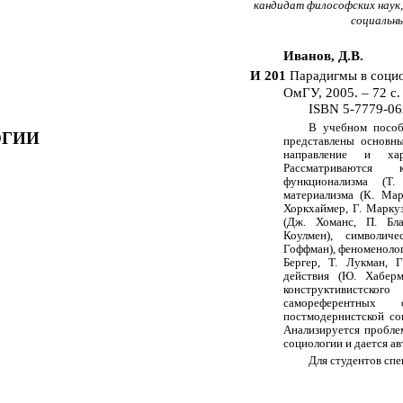
кандидат философских наук
социальн
Иванов, Д.В.
И 201
Парадигмы в социо
ОмГУ, 2005. – 72 с.
ISBN 5-7779-06
В учебном пособ
ОГИИ
представлены основн
направление и хара
Рассматриваются 
функционализма (Т.
материализма (К. Мар
Хоркхаймер, Г. Маркуз
(Дж. Хоманс, П. Бла
Коулмен), символиче
Гоффман), феноменолог
Бергер, Т. Лукман, Г
действия (Ю. Хаберм
конструктивистског
самореферентных
постмодернистской со
Анализируется пробле
социологии и дается а
Для студентов сп