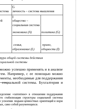
G
истема
личность – система мышления
I
ей
общество –
социальная система
экономика (A)
политика (G)
семья,
право,
образование (L)
общности (I)
ктура общей системы действия
социальной системы
можно успешно применять и в анализе
стем. Например, с ее помощью можно
ементы, необходимые для поддержания
к социальной системы. Бухгалтерия и
ределение «латентное» в отношении поддержания
что стабилизация структуры социальной системы
м усвоения людьми ценностных ориентаций и норм
ных, само собой разумеющихся.