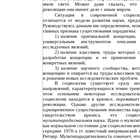
ином свете. Можно даже сказать, что 
революции они имеют дело с иным миром.
Ситуация в современной социоло
отличается от модели развития науки, пред
Руководствуясь данным им определением, мож
главных признака существования парадигмы:
1)
наличие оригинальной концепции, 
универсальным инструментом описания
исследуемых явлений;
2)
наличие классиков, труды которых 
разработки концепции и ее применения 
конкретных явлений;
3)
наличие научного сообщества, кот
концепцию и опирается на труды классиков п
и решении новых исследовательских проблем.
В социологии существует сразу нес
направлений, характеризующихся этими трем
этом основании некоторые исследовател
социология находится в кризисе, переживае
революции. Однако другие исследовател
одновременное существование множества пара
свидетельством кризиса, что соци
мультипарадигмальная
наука. Идею о мульти
как нормальном состоянии для социологии впе
середине 1970-х гг. известный американский
Ритцер. Мультипарадигмальность означает, чт