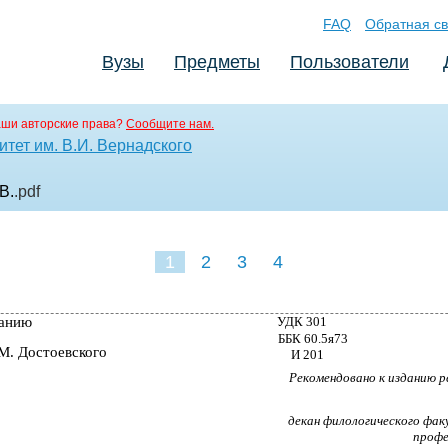
FAQ
Обратная св
Вузы
Предметы
Пользователи
аши авторские права?
Сообщите нам.
тет им. В.И. Вернадского
В.
.pdf
1
2
3
4
ванию
УДК 301
ББК 60.5я73
М. Достоевского
И 201
Рекомендовано к изданию 
декан филологического фак
профе