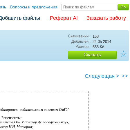
язь
Вопросы и предложения
Добавить файлы
Реферат AI
Заказать работу
Скачиваний:
168
Добавлен:
24.05.2014
Размер:
553 Кб
☆
Скачать
Следующая >
>>
редакционно-издательским советом ОмГУ
Рецензенты:
ультета ОмГУ доктор философских наук,
ссор Н.Н. Мисюров;