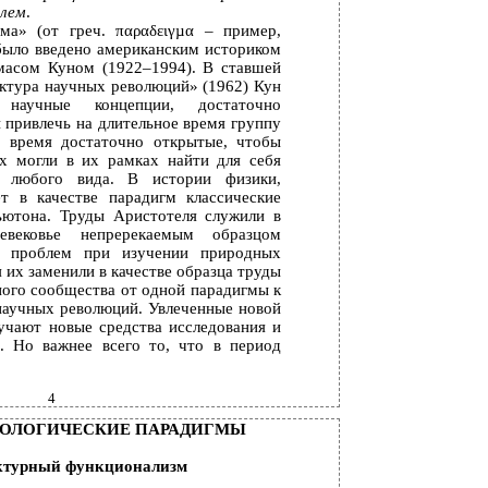
блем
.
ма» (от греч. παραδειγµα – пример,
было введено американским историком
масом Куном (1922–1994). В ставшей
ктура научных революций» (1962) Кун
 научные концепции, достаточно
 привлечь на длительное время группу
е время достаточно открытые, чтобы
х могли в их рамках найти для себя
 любого вида. В истории физики,
т в качестве парадигм классические
ьютона. Труды Аристотеля служили в
вековье непререкаемым образцом
я проблем при изучении природных
я их заменили в качестве образца труды
ого сообщества от одной парадигмы к
научных революций. Увлеченные новой
учают новые средства исследования и
. Но важнее всего то, что в период
4
ИОЛОГИЧЕСКИЕ ПАРАДИГМЫ
уктурный функционализм