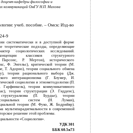
, доцент кафедры философии и
ых коммуникаций ОмГУ Н.П. Махова
логии: учеб. пособие. – Омск: Изд-во
24-9
ии систематически и в доступной форме
ые теоретические подходы, определяющие
ктер социологических исследований.
концепции классиков структурного
 Парсонс, Р. Мертон), исторического
кс, Ф. Энгельс), критической теории (М.
е, Т. Адорно), теории социального обмена
у), теории рационального выбора (Дж.
ского интеракционизма (Г. Блумер, И.
ической социологии и этнометодологии (П.
. Гарфинкель), теории коммуникативного
ас), теории структурации (Э. Гидденс),
о структурализма (П. Бурдье), теории
 социальных систем (Н. Луман),
циальной теории (М. Фуко, Ж. Бодрийяр).
ма мультипарадигмальности в современной
вторское решение этой проблемы.
ециальности «Социология».
УДК 301
ББК 60.5я73