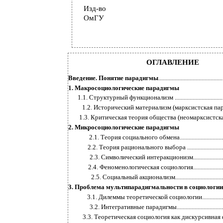
Изд-во
ОмГУ
ОГЛАВЛЕНИЕ
Введение. Понятие парадигмы
...........................................
1. Макросоциологические парадигмы
1.1. Структурный функционализм .......................................
1.2. Исторический материализм (марксистская парадигм
1.3. Критическая теория общества (неомарксистская
2. Микросоциологические парадигмы
2.1. Теория социального обмена....................................
2.2. Теория рационального выбора ................................
2.3. Символический интеракционизм.............................
2.4. Феноменологическая социология.............................
2.5. Социальный акционализм.......................................
3. Проблема мультипарадигмальности в социологии
3.1. Дилеммы теоретической социологии........................
3.2. Интегративные парадигмы......................................
3.3. Теоретическая социология как дискурсивная форм