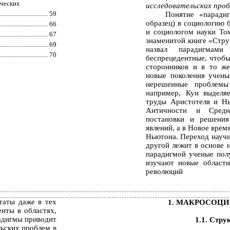
ических
исследовательских про
.............................
59
Понятие «парадиг
образец) в социологию 
...............................
66
и социологом науки То
...............................
67
знаменитой книге «Стру
...............................
69
назвал парадигмами
...............................
70
беспрецедентные, чтобы
сторонников и в то ж
новые поколения учены
нерешенные проблемы
например, Кун выделяе
труды Аристотеля и Н
Античности и Средне
постановки и решени
явлений, а в Новое врем
Ньютона. Переход научн
другой лежит в основе 
парадигмой ученые пол
изучают новые области
революций
таты даже в тех
1. МАКРОСОЦ
нты в областях,
радигмы приводит
1.1. Стр
льских проблем в