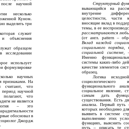
Структурный фун
после научной
вывающийся на рассм
внутренне диффере
гии несколько
целостности, части 
ложенной Куном.
вносящие вклад в подде
но выделить три
темы, в ее воспроизвод
рассматриваются любы
которая служит
(от англ. pattern – об
 и объяснения
Вклад каждой социал
социального порядка,
служат образцом
социальной системе,
в исследовании
Именно функциональн
системы
каких-либо
дей
орое использует
качестве элементов сис
ри формулировке
образец.
колько научных
Логика исходно
я признаками. На
социологического 
функционального анал
и считают, что
социальное явление, с
т период научной
самым дать
функц
и полагают, что
существования. Есть д
дигм не является
анализа. Первый путь 
ология – это
которых необходимо для
парадигмальности
выявить в системе ст
рвые обосновал в
выполнению этих усло
 социолог Джордж
функциях, выяснить со
о
путь – описать те ст