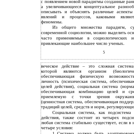
появлением новой парадигмы созданные ран
с
а увеличивающееся концептуальное разнооб
описывать и объяснять различные аспекты
явлений и процессов, каковыми являют
феномены.
Из общего множества парадигм, с
современной социологии, можно выделить осн
часто применяемые в социологических и
привлекающие наибольшее число ученых.
5
веческое действие – это сложная система
которой являются организм (биологиче
обеспечивающая физическую возможность
личность (психическая система, обеспечив
целей действия), социальная система (норма
обеспечивающая комбинацию целей и сре
приемлемую с точки зрения окружающ
(ценностная система, обеспечивающая поддер
традиций целей, средств и норм, регулирующи
Социальная система, как подсистема
действия, также состоит из четырех подси
любая система стабильно существует, если в
четыре условия:
1.
Система должна быть адаптирован