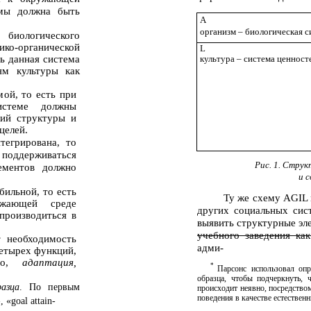
емы должна быть
A
организм – биологическая с
биологического
ико-органической
L
ь данная система
культура – система ценност
ям культуры как
ой, то есть при
стеме должны
ний структуры и
целей.
тегрирована, то
оддерживаться
Рис. 1. Стру
ементов должно
и 
бильной, то есть
Ту же схему AGIL 
ужающей среде
других социальных си
производиться в
выявить структурные эл
учебного заведения ка
т необходимость
адми-
етырех функций,
нно,
адаптация,
*
Парсонс использовал оп
образца, чтобы подчеркнуть, 
азца
. По первым
происходит неявно, посредство
поведения в качестве естествен
«goal attain-