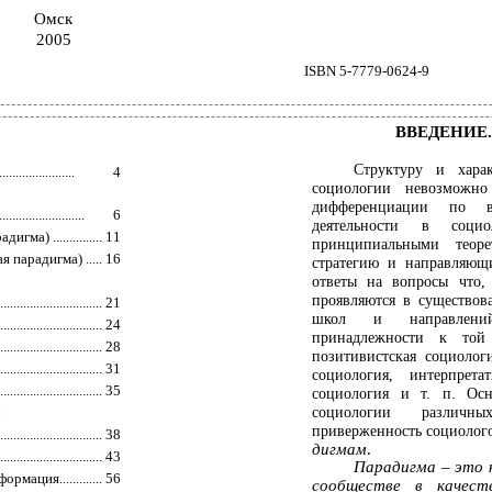
Омск
2005
ISBN 5-7779-0624-9
ВВЕДЕНИЕ
Структуру и хара
.......................
4
социологии невозможно
дифференциации по в
...................
6
деятельности в соци
а) ...............
11
принципиальными теоре
 парадигма) .....
16
стратегию и направляющ
ответы на вопросы что, 
проявляются в существо
........................
21
школ и направлений
.......................
24
принадлежности к той
......................
28
позитивистская социологи
......................
31
социология, интерпрета
........................
35
социология и т. п. Ос
социологии различн
приверженность социолог
.....................
38
дигмам
.
........................
43
Парадигма – это к
ация.............
56
сообществе в качест