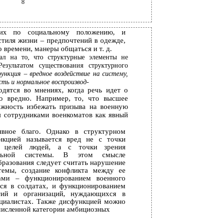
8
ких по социальному положению, и
тиля жизни – предпочтений в одежде,
 времени, манеры общаться и т. д.
ал на то, что структурные элементы не
езультатом существования структурного
ункция – вредное воздействие на систему,
ть и нормальное воспроизвод-
одятся во мнениях, когда речь идет о
о вредно. Например, то, что высшее
ожность избежать призыва на военную
я сотрудниками военкоматов как явный
явное благо. Однако в структурном
нкцией называется вред не с точки
я целей людей, а с точки зрения
альной системы. В этом смысле
разования следует считать нарушение
стемы, создание конфликта между ее
ами – функционированием военного
ся в солдатах, и функционированием
тий и организаций, нуждающихся в
циалистах. Также дисфункцией можно
численной категории амбициозных