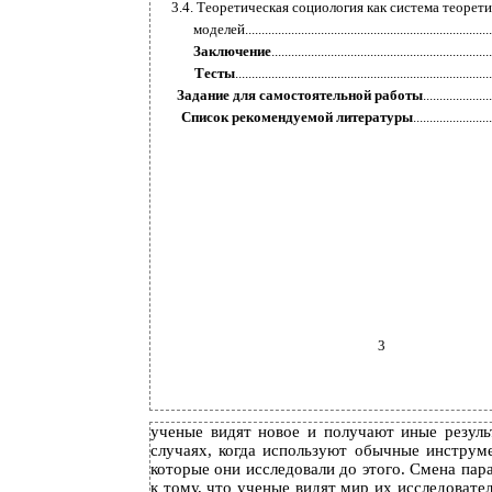
3.4. Теоретическая социология как система теорет
моделей.............................................................................
Заключение
...................................................................
Тесты
..............................................................................
Задание для самостоятельной работы
.....................
Список рекомендуемой литературы
........................
3
ученые видят новое и получают иные резуль
случаях, когда используют обычные инструме
которые они исследовали до этого. Смена па
к тому, что ученые видят мир их исследовате