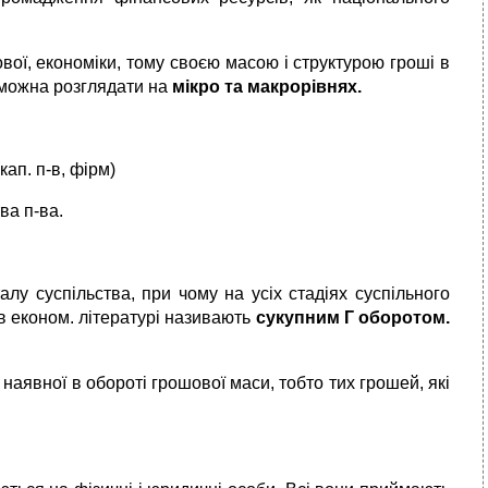
вої, економіки, тому своєю масою і структурою гроші в
 можна розглядати на
мікро та макрорівнях.
кап. п-в, фірм)
ва п-ва.
лу суспільства, при чому на усіх стадіях суспільного
 в економ. літературі називають
сукупним Г оборотом.
наявної в обороті грошової маси, тобто тих грошей, які