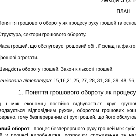
ПЛАН
Поняття грошового обороту як процесу руху грошей та основн
Структура, сектори грошового обороту.
Маса грошей, що обслуговує грошовий обіг, її склад та факто
Грошові агрегати.
Швидкість обороту грошей. Закон кількості грошей.
ендована література
: 15,16,21,25, 27, 28, 31, 36, 39, 48, 56,
1. Поняття грошового обороту як процесу 
. і між. економіці постійно відбувається круг, кругооб
воджується відповідним рухом, оборотом грошових кошт
рервно, тому безперервним є і рух грошей, що його обслугов
овий оборот
- процес безперервного руху грошей між субєк
й у процесі виробництва, розподілу, споживання та на