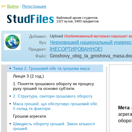
Войти
/
Регистрация
Файловый архив студентов.
1327 вузов, 5483 предметов.
Upload
Добавил:
Опубликованный материал нарушает в
Черновицкий национальный универси
Вуз:
[НЕСОРТИРОВАННОЕ]
Предмет:
Groshovy_obig_ta_groshova_masa
.do
Файл:
•
Тема 2. Грошовий обіг та грошова маса
Лекція 3 (2 год.)
1. Поняття грошового обороту як процесу
руху грошей та основні суб’єкти.
•
2. Структура, сектори грошового обороту
•
Маса грошей, що обслуговує грошовий обіг,
Мета 
її склад та фактори.
агрег
Грошові агрегати.
оборот
•
Швидкість обороту грошей. Закон кількості
грошей.