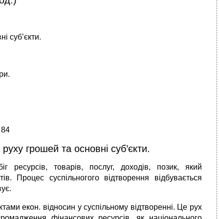
і суб’єкти.
ри.
 84
руху грошей та основні суб’єкти.
іг ресурсів, товарів, послуг, доходів, позик, який
ів. Процес суспільногого відтворення відбувається
ує.
тами екон. відносин у суспільному відтворенні. Це рух
громадження фінансових ресурсів, як національного