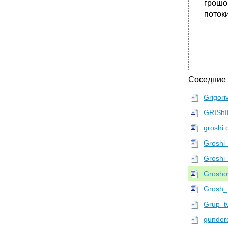
грошо
потоки
Соседние
Grigori
GRIShI
groshi.
Groshi_
Groshi_
Grosho
Grosh_
Grup_tv
gundoro