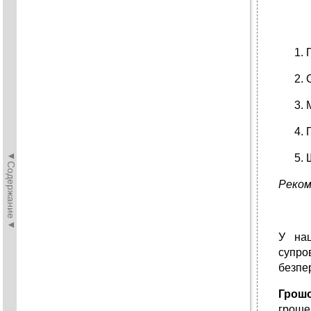
◄Содержание◄
Р
еком
У нац
супро
безпе
Грош
гроше