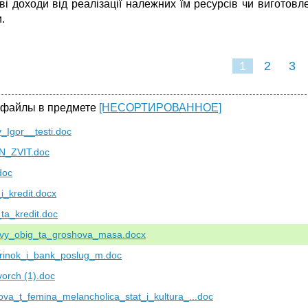
ві доходи від реалізації належних їм ресурсів чи виготовл
.
1
2
3
 файлы в предмете
[НЕСОРТИРОВАННОЕ]
v_Igor__testi.doc
N_ZVIT.doc
doc
i_kredit.docx
ta_kredit.doc
vy_obig_ta_groshova_masa.docx
rinok_i_bank_poslug_m.doc
orch (1).doc
va_t_femina_melancholica_stat_i_kultura_...doc