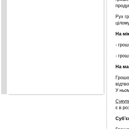
продук
Рух гр
цілом
На мі
- грош
- грош
На ма
Грошо
відтво
У ньом
Сукуп
є в ро
Суб’є