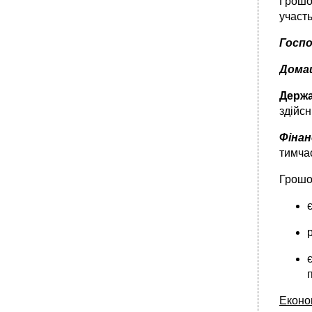
Грошов
участь
Госп
Дома
Держа
здійсн
Фінан
тимчас
Грошо
Еконо