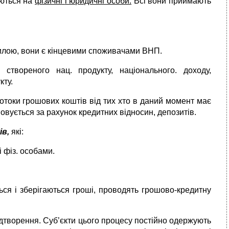
яються на
фізичні
і юридичні особи.
Всі вони приймають
илою, вони є кінцевими споживачами ВНП.
створеного нац. продукту, національного. доходу,
кту.
потоки грошових коштів від тих хто в даний момент має
мовується за рахунок кредитних відносин, депозитів.
ів,
які:
 фіз. особами.
ся і зберігаються гроші, проводять грошово-кредитну
ідтворення. Суб’єкти цього процесу постійно одержують