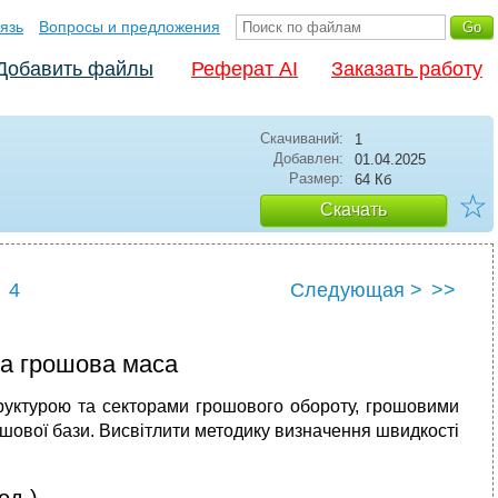
язь
Вопросы и предложения
Добавить файлы
Реферат AI
Заказать работу
Скачиваний:
1
Добавлен:
01.04.2025
Размер:
64 Кб
☆
Скачать
4
Следующая >
>>
та грошова маса
структурою та секторами грошового обороту, грошовими
шової бази. Висвітлити методику визначення швидкості
од.)