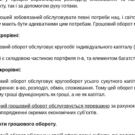
ту, так і за допомогою руху готівки.
ошей зобовязаний обслуговувати певні потреби нац. і світо
у мають бути адекватними цим потребам. Грошовий оборот
крорівні:
овий оборот обслуговує кругообіг індивідуального капіталу (
і є складовою частиною портфеля п-в, та елементом багатст
крорівні:
вий оборот обслуговує кругооборот усього сукутного капіта
рення: в-во, розподіл, обмін, споживання. Тому цей оборот
у гроші функціонують як гроші, а не як капітал.
ний грошовий оборот обслуговується переважно
за рахунок 
зпорядженні окремих економічних суб’єктів.
кти грошового обороту.