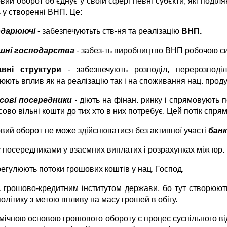
ий оборот об’єднує у своїй сфері певні субєкти, які поділ
 у створенні ВНП. Це:
одарюючі
- забезпечуютьть ств-ня та реалізацію
ВНП.
шні господарства
-
забез-ть виробництво ВНП робочою с
вні структури
- забезпечують розподіл, перерозподіл 
юють вплив як на реалізацію так і на споживання нац. проду
сові посередники
-
діють на фінан. ринку і спрямовують 
ово вільні кошти до тих хто в них потребує. Цей потік спря
вий оборот не може здійснюватися без активної участі
банк
є посередниками у взаємних виплатих і розрахунках між юр. і
регулюють потоки грошових коштів у нац. Господ.
є грошово-кредитним інститутом держави, бо тут створюють
політику з метою впливу на масу грошей в обігу.
мічною основою грошового
обороту є процес суспільного в