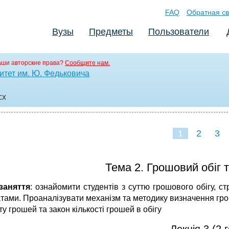
FAQ
Обратная св
Вузы
Предметы
Пользователи
аши авторские права?
Сообщите нам.
тет им. Ю. Федьковича
cx
1
2
3
Тема 2. Грошовий обіг 
заняття
: ознайомити студентів з суттю грошового обігу, 
атами. Проаналізувати механізм та методику визначення гро
у грошей та закон кількості грошей в обігу
Лекція 3 (2 г