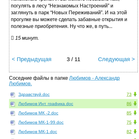
погулять в лесу “Незнакомых Настроений” и
заглянуть в парк “Новых Переживаний”. И на этой
прогулке вы можете сделать забавные открытия и
полезные приобретения. Ну что же, в путь...

15 минут.
< Предыдущая
3 / 11
Следующая >
Соседние файлы в папке
Любимов - Александр
Любимов.
Здравствуй.doc
73
Любимов Инт. графика.doc
86
Любимов МК -2.doc
85
Любимов МК-1-99.doc
75
Любимов МК-1.doc
82