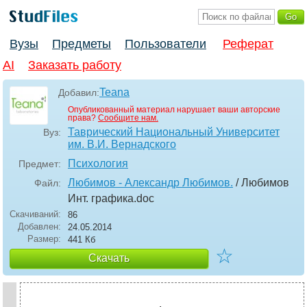
Вузы
Предметы
Пользователи
Реферат
AI
Заказать работу
Teana
Добавил:
Опубликованный материал нарушает ваши авторские
права?
Сообщите нам.
Таврический Национальный Университет
Вуз:
им. В.И. Вернадского
Психология
Предмет:
Любимов - Александр Любимов.
/ Любимов
Файл:
Инт. графика
.doc
Скачиваний:
86
Добавлен:
24.05.2014
Размер:
441 Кб
☆
Скачать