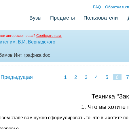
FAQ
Обратная св
Вузы
Предметы
Пользователи
аши авторские права?
Сообщите нам.
тет им. В.И. Вернадского
бимов Инт. графика
.doc
 Предыдущая
1
2
3
4
5
6
7
Техника "Зак
1. Что вы хотите 
рвом этапе вам нужно сформулировать то, что вы хотите по
Здоровье.