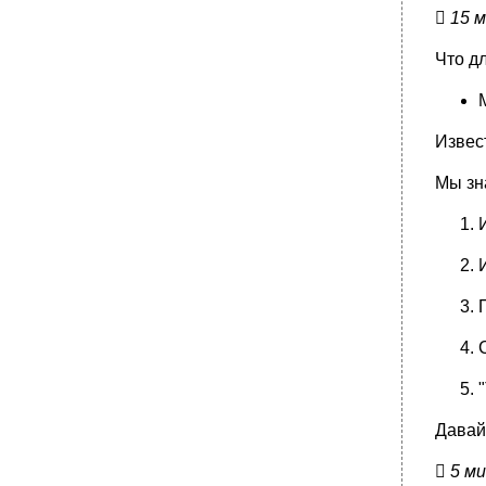

15 
Что дл
Извес
Мы зн
"
Давай

5 м