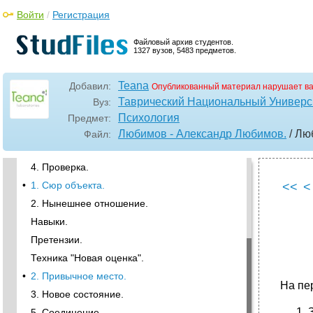
Войти
/
Регистрация
Файловый архив студентов.
1327 вузов, 5483 предметов.
•
Александр Любимов
Teana
Добавил:
Опубликованный материал нарушает в
Отношение к другому полу.
Таврический Национальный Универси
Вуз:
•
2. Экологическая Проверка.
Психология
Предмет:
3. Создание Способности.
Любимов - Александр Любимов.
/ Лю
Файл:
3*. Другой вариант.
4. Проверка.
•
1. Сюр объекта.
<<
<
2. Нынешнее отношение.
Навыки.
Претензии.
Техника "Новая оценка".
•
2. Привычное место.
На пе
3. Новое состояние.
5. Соединение.