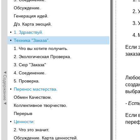
Обсуждение.
Генерация идей.
Д/з. Карта эмоций.
•
1. Здравствуй.
•
Техника "Заказа".
Если 
1. Что вы хотите получить.
заказа
2. Экологическая Проверка.
3. Сюр "Заказа"
◄Содержание◄
4. Соединение.
Любое
5. Проверка.
созда
•
Перенос мастерства.
выбра
Обмен Качеством.
- Ест
Коллективное творчество.
Перерыв
Если 
•
Ценности:
переф
2. Что это значит.
Обсуждение. Карта ценностей.