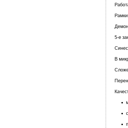
Работ
Рамки
Демон
5-е з
Синес
В мик
Сложе
Перен
Качес