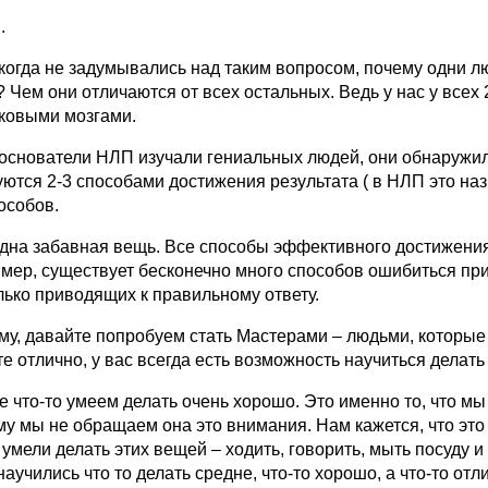
..
когда не задумывались над таким вопросом, почему одни лю
 Чем они отличаются от всех остальных. Ведь у нас у всех 
ковыми мозгами.
 основатели НЛП изучали гениальных людей, они обнаружили
уются 2-3 способами достижения результата ( в НЛП это на
особов.
дна забавная вещь. Все способы эффективного достижения 
мер, существует бесконечно много способов ошибиться при
лько приводящих к правильному ответу.
му, давайте попробуем стать Мастерами – людьми, которые 
е отлично, у вас всегда есть возможность научиться делать
е что-то умеем делать очень хорошо. Это именно то, что м
му мы не обращаем она это внимания. Нам кажется, что это 
 умели делать этих вещей – ходить, говорить, мыть посуду 
аучились что то делать средне, что-то хорошо, а что-то от