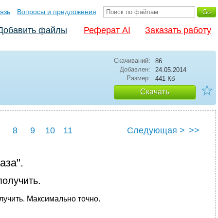
язь
Вопросы и предложения
Добавить файлы
Реферат AI
Заказать работу
Скачиваний:
86
Добавлен:
24.05.2014
Размер:
441 Кб
☆
Скачать
8
9
10
11
Следующая >
>>
аза".
получить.
лучить. Максимально точно.