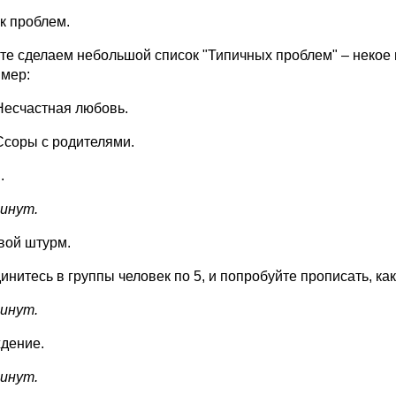
к проблем.
те сделаем небольшой список "Типичных проблем" – некое
мер:
Несчастная любовь.
Ссоры с родителями.
..
минут.
вой штурм.
инитесь в группы человек по 5, и попробуйте прописать, 
минут.
дение.
минут.