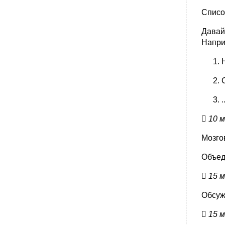
Списо
Давай
Напри
.

10 
Мозго
Объед

15 
Обсуж

15 