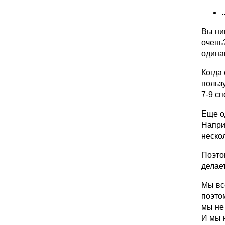
.
Вы ни
очень?
одина
Когда
польз
7-9 сп
Еще о
Напри
неско
Поэто
делает
Мы вс
поэто
мы не
И мы н