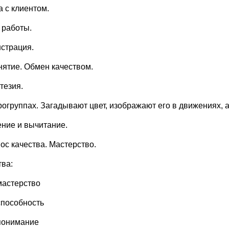
а с клиентом.
 работы.
страция.
анятие. Обмен качеством.
тезия.
рогруппах. Загадывают цвет, изображают его в движениях, 
ние и вычитание.
ос качества. Мастерство.
тва:
мастерство
способность
понимание