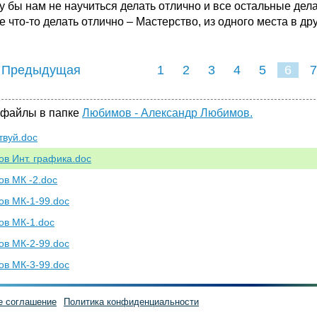
у бы нам не научиться делать отлично и все остальные дел
 что-то делать отлично – Мастерство, из одного места в дру
 Предыдущая
1
2
3
4
5
6
7
 файлы в папке
Любимов - Александр Любимов.
твуй.doc
в Инт. графика.doc
в МК -2.doc
в МК-1-99.doc
в МК-1.doc
в МК-2-99.doc
в МК-3-99.doc
е соглашение
Политика конфиденциальности