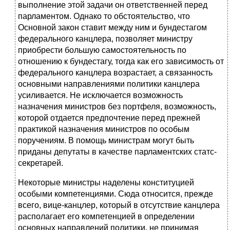
выполнение этой задачи он ответственней перед
парламентом. Од­нако то обстоятельство, что
Основной закон ставит между ним и бундестагом
федерального канцлера, позволяет министру
приобрести большую само­стоятельность по
отношению к бундестагу, тогда как его зависимость от
фе­дерального канцлера возрастает, а связанность
основными направлениями политики канцлера
усиливается. Не исключается возможность
назначения министров без портфеля, возможность,
которой отдается предпочтение пе­ред прежней
практикой назначения министров по особым
поручениям. В по­мощь министрам могут быть
приданы депутаты в качестве парламентских статс-
секретарей.
Некоторые министры наделены конституцией
особыми компетенциями. Сюда относится, прежде
всего, вице-канцлер,
который в отсутствие канцлера
располагает его компетенцией в определении
основных направлений поли­тики, не принимая