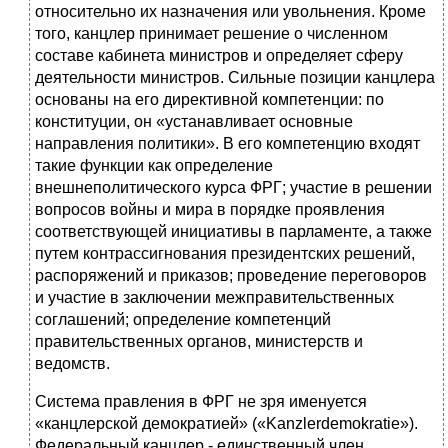
относительно их назначения или увольнения. Кроме
того, канцлер принимает решение о численном
составе кабинета министров и оп­ределяет сферу
деятельности министров. Сильные позиции канцлера
осно­ваны на его директивной компетенции: по
конституции, он «устанавливает основные
направления политики».
В его компетенцию входят
такие функции как определение
внешнеполитического курса ФРГ; участие в решении
вопро­сов войны и мира в порядке проявления
соответствующей инициативы в пар­ламенте, а также
путем контрассигнования
президентских решений,
распо­ряжений и приказов; проведение переговоров
и участие в заключении меж­правительственных
соглашений; определение компетенций
правительствен­ных органов, министерств и
ведомств.
Система правления в ФРГ не зря именуется
«канцлерской демо­кратией» («Kanzlerdemokratie»).
Федеральный канцлер - единственный член