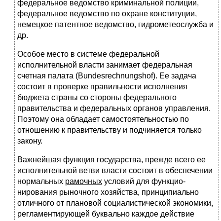
федеральное ведомство криминальной полиции,
федеральное ведом­ство по охране конституции,
немецкое патентное ведомство, гидроме­теослужба
и
др.
Особое место в системе федеральной
исполнительной власти занимает федеральная
счетная палата (Bundesrechnungshof).
Ее задача
состоит в проверке правильности исполнения
бюджета страны со стороны федераль­ного
правительства и федеральных органов управления.
Поэтому она обла­дает самостоятельностью по
отношению к правительству и подчиняется только
закону.
Важнейшая функция государства, прежде всего ее
исполнительной ветви власти состоит в обеспечении
нормальных
рамочных
условий для функцио­
нирования рыночного хозяйства, принципиально
отличного от плановой со­циалистической экономики,
регламентирующей буквально каждое действие