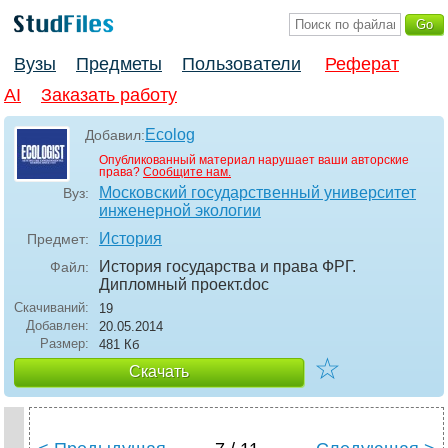
Вузы
Предметы
Пользователи
Реферат
AI
Заказать работу
Ecolog
Добавил:
Опубликованный материал нарушает ваши авторские
права?
Сообщите нам.
Московский государственный университет
Вуз:
инженерной экологии
История
Предмет:
История государства и права ФРГ.
Файл:
Дипломный проект
.doc
Скачиваний:
19
Добавлен:
20.05.2014
Размер:
481 Кб
☆
Скачать