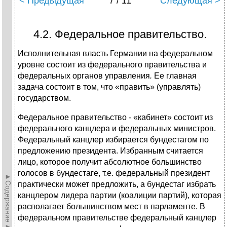
< Предыдущая
7 / 11
Следующая >
4.2. Федеральное правительство.
Исполнительная власть Германии на федеральном
уровне состоит из федерального правительства и
федеральных органов управления
.
Ее глав­ная
задача состоит в том, что «править» (управлять)
государством.
Федеральное правительство - «кабинет»
состоит из
федерального канцлера
и федеральных министров.
Федеральный канцлер избирается бундестагом по
предложению президента. Избранным считается
лицо, которое получит абсолютное большинство
голосов в бундестаге, т.е. федеральный президент
►Содержание►
практически может предложить, а бундестаг избрать
канцлером лидера партии (коалиции партий), которая
располагает большинством мест в парламенте. В
федеральном правительстве феде­ральный канцлер