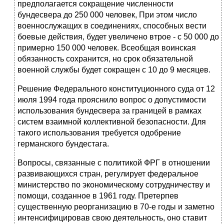
предполагается сокраще­ние численности
бундесвера до 250 000 человек, При этом число
военнослу­жащих в соединениях, способных вести
боевые действия, будет увеличено втрое - с 50 000 до
примерно 150 000 человек. Всеобщая воинская
обязан­ность сохранится, но срок обязательной
военной службы будет сокращен с 10 до 9 месяцев.
Решение Федерального конституционного суда от 12
июля 1994 года про­яснило вопрос о допустимости
использования бундесвера за границей в рам­ках
систем взаимной коллективной безопасности. Для
такого использования требуется одобрение
германского бундестага.
Вопросы, связанные с политикой ФРГ в отношении
развивающихся стран, регулирует федеральное
министерство по экономическому сотрудничест­ву и
помощи,
созданное в 1961 году. Претерпев
существенную реорганиза­цию в 70-е годы и заметно
интенсифицировав свою деятельность, оно ставит