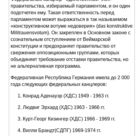
правительства, избираемый парламентом, и он один
подотчетен ему. Такая ответственность перед
парламентом может выражаться в так называемом
«конструктивном вотуме недоверия» (das konstruktive
Militrauensvotum).
Он закреплен в Основном законе с
сознательным отступлением от Веймарской
конституции и предохраняет правительство от
свержения оппозици­онными группами, которых
объединяет требование отставки правительства, но
не альтернативная программа.
Федеративная Республика Германия имела до 2 000
года следующих федеральных канцлеров:
Конрад Аденауэр (ХДС) 1949 - 1963 гг.
Людвиг Эрхард (ХДС) 1963 - 1966 гг.
Курт-Георг Кизингер (ХДС) 1966 - 1969 гг.
Вилли Брандт(СДПГ) 1969-1974 гг.