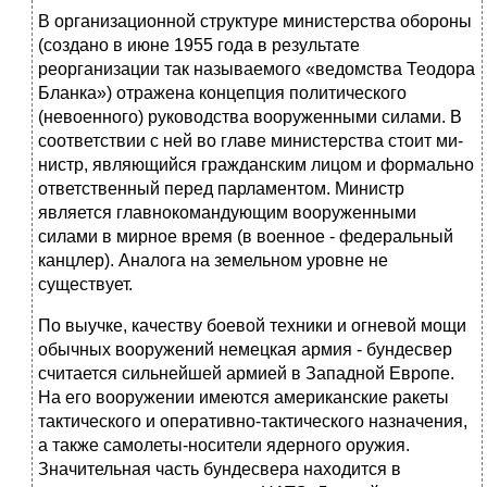
В организационной структуре министерства обороны
(создано в июне 1955 года в результате
реорганизации так называемого «ведомства Теодора
Бланка») отражена концепция политического
(невоенного) руководства воо­руженными силами. В
соответствии с ней во главе министерства стоит ми­
нистр, являющийся гражданским лицом и формально
ответственный перед парламентом. Министр
является главнокомандующим вооруженными
силами в мирное время (в военное - федеральный
канцлер). Аналога на земельном уровне не
существует.
По выучке, качеству боевой техники и огневой мощи
обычных вооружений немецкая армия - бундесвер
считается сильнейшей армией в Западной Ев­ропе.
На его вооружении имеются американские ракеты
тактического и опе­ративно-тактического назначения,
а также самолеты-носители ядерного ору­жия.
Значительная часть бундесвера находится в