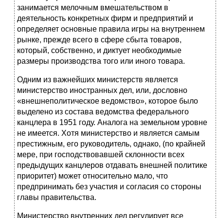
занимается мелочным вмешательством в
деятельность конкретных фирм и предприятий и
определяет основные правила игры на внутреннем
рынке, прежде всего в сфере сбыта товаров,
который, собственно, и диктует необ­ходимые
размеры производства того или иного товара.
Одним из важнейших министерств является
министерство иностран­ных дел,
или, дословно
«внешнеполитическое ведомство», которое было
выделено из состава ведомства федерального
канцлера в 1951 году. Анало­га на земельном уровне
не имеется. Хотя министерство и является самым
престижным, его руководитель, однако, (по крайней
мере, при господство­вавшей склонности всех
предыдущих канцлеров отдавать внешней политике
приоритет) может относительно мало, что
предпринимать без участия и со­гласия со стороны
главы правительства.
Министерство внутренних дел
регулирует все