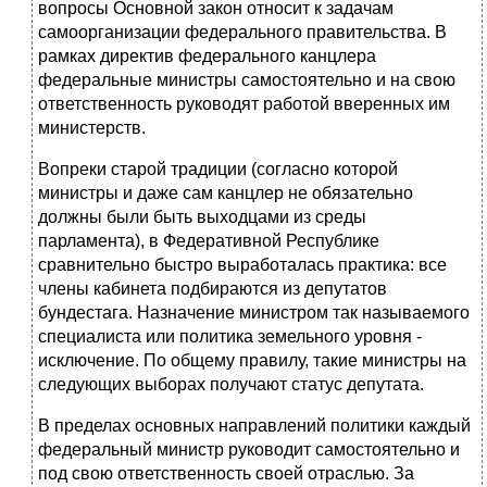
вопросы Основной закон относит к задачам
самоорганизации федерального правительства. В
рамках директив федерального канцлера
федеральные ми­нистры самостоятельно и на свою
ответственность руководят работой вве­ренных им
министерств.
Вопреки старой традиции (согласно которой
министры и даже сам канц­лер не обязательно
должны были быть выходцами из среды
парламента), в Федеративной Республике
сравнительно быстро выработалась практика: все
члены кабинета подбираются из депутатов
бундестага. Назначение минист­ром так называемого
специалиста или политика земельного уровня -
исклю­чение. По общему правилу, такие министры на
следующих выборах получают статус депутата.
В пределах основных направлений политики каждый
федеральный ми­нистр руководит самостоятельно и
под свою ответственность своей отрас­лью. За