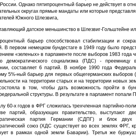
 России. Однако пятипроцентный барьер не действует в отн
атель­ных округах прямые мандаты или которые представл
ателей Южного Шлезвига,
тавляющий датское меньшинство в Шлезвиг-Гольштейне ил
роцентный барьер способствовал стабилизации и сокра
й. В первом немецком бундес­таге в 1949 году было предст
ением «зеленых» в парламенте после выборов 1983 года чи
ю демократического социализма (ПДС) - преем­ницу в
нии, составляет 6 партий. В ноябре 1990 года Федерал
ому 5%-ный барьер для первых общегерманских выборов (2
дельности на территории старых и на территории новых зем
состояла в том, чтобы дать возможность пройти в бу
едеральной структуры. В результате в парламент попали 
алу 60-х годов в ФРГ сложилась трехчленная партийно-полит
тве партий, образующих правительство, выступают дв
ратическая партия Германии (СДПГ) и блок двух к
ратический союз (ХДС существует во всех землях ФРГ, к
вует в рамках одной земли Баварии). Третья же буржуа