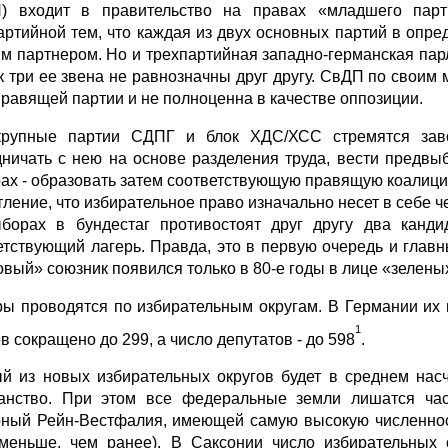
) входит в правительство на правах «младшего партн
артийной тем, что каждая из двух основных партий в опред
им партнером. Но и трехпартийная западно-германская па
ак три ее звена не равнозначны друг другу. СвДП по своим
правящей партии и не полноценна в качестве оппозиции.
рупные партии СДПГ и блок ХДС/ХСС стремятся заво
дничать с нею на основе разделе­ния труда, вести предв
ах - образовать затем соответствующую правящую коалици
тление, что избиратель­ное право изначально несет в себе
борах в бундестаг противостоят друг другу два канди
етствующий лагерь. Правда, это в первую очередь и гла
овый» союзник появился только в 80-е годы в лице «зе­лены
ы проводятся по избирательным округам. В Германии их н
1
в сокращено до 299, а число депутатов - до 598
.
й из новых избирательных округов будет в среднем нас
анство. При этом все федеральные земли лишатся част
ный Рейн-Вестфалия, имеющей самую высокую численность
меньше, чем ранее). В Саксонии число избирательных 