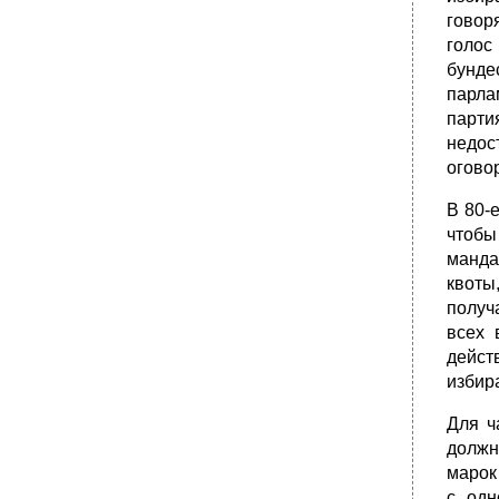
говор
голос
бунде
парла
парти
недос
оговор
В 80-
чтобы
манда
квоты
получ
всех 
дейст
избир
Для ч
должн
марок
с одн