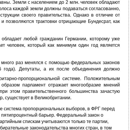
равны. Земли с населением до 2 млн. человек обладают
. Голоса каждой земли должны подаваться согласованно,
нструкции своего правительства. Однако в отличие от
, и позволяются трактовки отрицающие Бундесрат, как
 обладает любой гражданин Германии, которому уже
ет человек, который как минимум один год является
а много раз менялся с помощью федеральных законов
 года). Депутаты, а их после объединения должно
итарно-про­порциональной
системе. Положительным
 образом парламент отражает многообра­зие мнений
 при этом правительственного большинства зачастую
р, существует в Великобрита­нии.
бе сис­тема пропорциональных выборов, в ФРГ перед
н пятипроцентный барьер.
Феде­ральный закон о
партийным спискам учитываются только те партии,
бирательные законода­тельства многих стран, в том