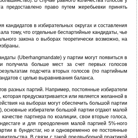
большинство). В случае равного количества голосов у
га предоставлено право путем жеребьевки принять
я канди­датов в избирательных округах и составления
ала тому, что отдельные беспартийные кандидаты, чье
льного закона о выборах теоретически возможно, на
избраны.
андаты (Uberhangmandate)
у партии могут появиться в
ли получила больше мест за счет первых голо­сов
результа­там подсчета вторых голосов (по партийным
мандатов с целью выравнивания баланса.
тов раз­ных партий. Например, постоянные избиратели
 которая предусматривается или являет­ся желанной в
действия на выборах могут обеспечить большой партии
), основные избиратели большой партии отдают малой
 качестве партнера по коалиции, свои вторые голоса,
дестаге и для преодо­ления малой партией 5%-ного
артии в бундестаг, но и одновременно ее постоянные
авительства. В связи с такой предвыборной практикой