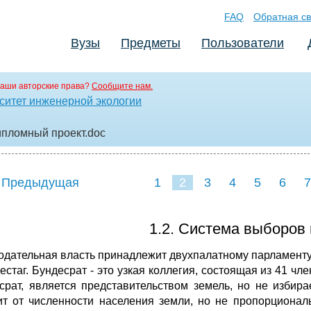
FAQ
Обратная св
Вузы
Предметы
Пользователи
аши авторские права?
Сообщите нам.
ситет инженерной экологии
ипломный проект
.doc
 Предыдущая
1
2
3
4
5
6
7
1.2. Система выборов
одательная власть принадлежит двухпалатному парламенту.
дестаг. Бундесрат - это узкая коллегия, состоящая из 41 ч
срат, является представительством земель, но не избир
ит от численности населения земли, но не пропорционал