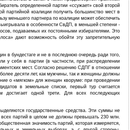
збиратель определенной партии «ссужает» свой второй
ной партийной коалиции получить большинство мест в
льзу меньшего партнера по коали­ции может обеспечить
выигрывала в особенности СвДП, в меньшей степени -
олосов, подаваемых их постоянными избирателями. Это
лоса» дают возможность обойти эту запретительную
ин в бундестаге и не в последнюю очередь ради того,
ли у себя в партии (в частности, при рас­пределении
­ламентских мест. Согласно решению СДПГ в отношении
более десяти лет, как мужчины, так и женщины должны
ние о «мягком» для женщин кворуме: при проведении
идатов в земельные спи­ски, первый тур считается
ум достигает одной трети. Для всех последующих
ыделяют­ся государственные средства. Эти суммы не
я всех партий в целом не должны превышать 230 млн.
общественная значимость партий, которая измеряется,
ьных и земельных выборах, а, с дру­гой стороны,