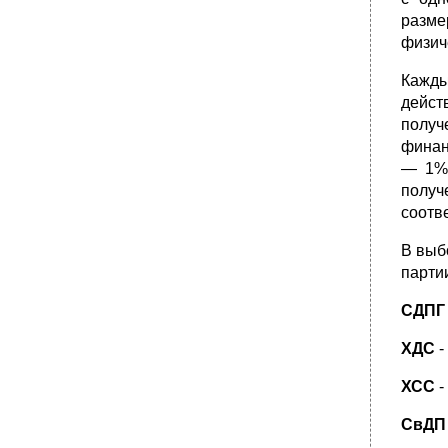
разме
физиче
Кажды
дейст
получ
финан
— 1%)
получ
соотв
В выб
парти
СДПГ
ХДС
-
ХСС
-
СвДП