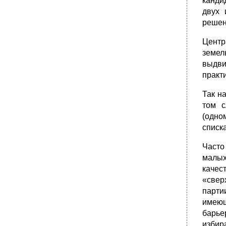
канди
двух 
решен
Центр
земел
выдви
практ
Так н
том с
(одно
списк
Часто
малых
качес
«свер
парти
имеющ
барье
изби­