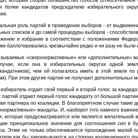
дат, который собрал боль­шинство голосов (относительное 
и более кандидатов председателю избирательного окру
ие.
альная роль партий в проведении выборов - от выдвижени
ьных списков и до самой процедуры выборов - способствов
жение и избрание в соответствии с положениями Феде­ра
ике баллотировались чрезвычайно редко и ни разу не были 
азываемые «сверхнормативные»
или «дополнительные»
м
лучае, если она в изби­рательных округах одной зем
мандатников), чем ей полагалось иметь в этой земле по 
ам). При этом другие пар­тии не получают дополнительных 
 избиратель отдает свой первый и второй голос за кандида
 партий отдают первый голос кандидату от большой партии,
тве партнера по коалиции. В благоприятном случае такие 
хнормативные» мандаты. И, наоборот (что намного важнее
и, которая предусматривается или является же­лательной в
ие принципиальное значение для соотношения сил в бун
ра. Этим не только обеспечивается про­хождение малой п
ратели как бы завоевываются на сторону коалиционного пр