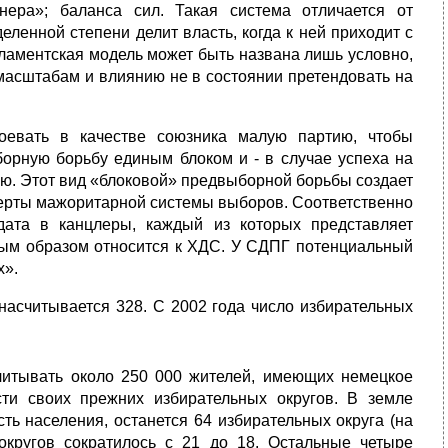
ера»; баланса сил. Такая система отличается от
еленной степени делит власть, когда к ней приходит с
рламентская модель может быть названа лишь условно,
 масштабам и влиянию не в состоянии претендовать на
евать в каче­стве союзника малую партию, чтобы
ыборную борьбу единым блоком и - в случае успеха на
ю. Этот вид «блоковой» предвыборной борьбы создает
 черты мажоритарной системы выборов. Соответственно
­дата в канцлеры, каждый из которых представляет
вным образом относится к ХДС. У СДПГ потенциальный
х».
асчиты­вается 328. С 2002 года число избирательных
читывать около 250 000 жителей, имеющих немецкое
и своих прежних избиратель­ных округов. В земле
 населения, останется 64 избирательных округа (на
округов сократилось с 21 до 18. Остальные четыре