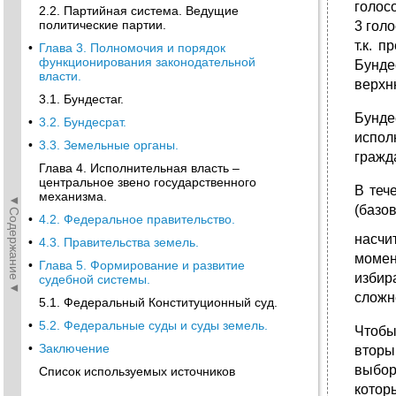
голос
2.2. Партийная система. Ведущие
политические партии.
3 голо
т.к. 
•
Глава 3. Полномочия и порядок
функционирования законодательной
Бунде
власти.
верхн
3.1. Бундестаг.
Бунде
•
3.2. Бундесрат.
испол
•
3.3. Земельные органы.
гражд
Глава 4. Исполнительная власть –
центральное звено государственного
В теч
механизма.
◄Содержание◄
(базо
•
4.2. Федеральное правительство.
насчи
•
4.3. Правительства земель.
момен
•
Глава 5. Формирование и развитие
избир
судебной системы.
сложн
5.1. Федеральный Конституционный суд.
•
5.2. Федеральные суды и суды земель.
Чтобы
•
Заключение
вторы
выбор
Список используемых источников
котор