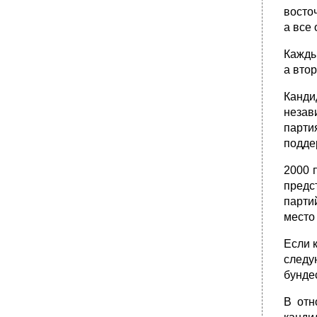
восто
а все
Каждый
а втор
Канди
незав
парти
подд
2000 
предс
пар­т
место
Если к
следу
бунде
В отн