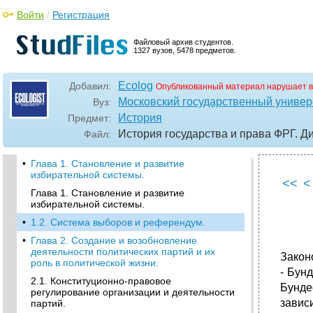
Войти
/
Регистрация
Файловый архив студентов.
1327 вузов, 5478 предметов.
Ecolog
Добавил:
Опубликованный материал нарушает в
Московский государственный универ
Вуз:
История
Предмет:
История государства и права ФРГ. Д
Файл:
•
Глава 1. Становление и развитие
избирательной системы.
<<
<
Глава 1. Становление и развитие
избирательной системы.
•
1.2. Система выборов и референдум.
•
Глава 2. Создание и возобновление
деятельности политических партий и их
Закон
роль в политической жизни.
- Бун
2.1. Конституционно-правовое
Бунде
регулирование организации и деятельности
завис
партий.