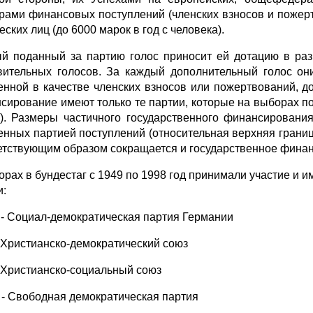
рами финансовых поступлений (членских взносов и по­жерт
ских лиц (до 6000 марок в год с человека).
й поданный за партию голос приносит ей дотацию в раз
вительных голосов. За каждый дополнительный голос они
енной в качестве членских взносов или пожертвований, д
сирование имеют только те партии, которые на выборах п
. Размеры частичного государственного финансировани
енных партией поступлений (относительная верхняя границ
етствующим образом сокращается и государственное фина
орах в бундестаг с 1949 по 1998 год принимали участие и 
и:
- Социал-демократическая партия Германии
 Христианско-демократический союз
 Христианско-социальный союз
- Свободная демократическая партия