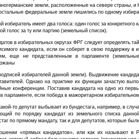
чногерманские земли, расположенные на севере страны, и 
 остальные федеральные земли лишились по одному избира­
 избиратель имеет два голоса: один голос за конкретного к
ой голос за ту или партию (земельный список).
датов в избирательных округах ФРГ следует определять т
исимого кандидата, если он соберет в свою поддержку в и
ям, еще не представленным в парламенте (земельны
ержаны
подписей избирателей данной земли). Выдвижение кандида
тавителей. Однако на практике их функ­ции зачастую вы
ийные конференции. Поставив кандидата на одно из первы
 в парламенте, если победа в ма­жоритарном избирательном 
акой-то депутат выбывает из бундестага, например, в случа
ющий по порядку кан­дидат из земельного списка данной
стаг по прямому мандату, так и для депутатов, которые бы
ошении «прямых кандидатов», или как их называют в Ро