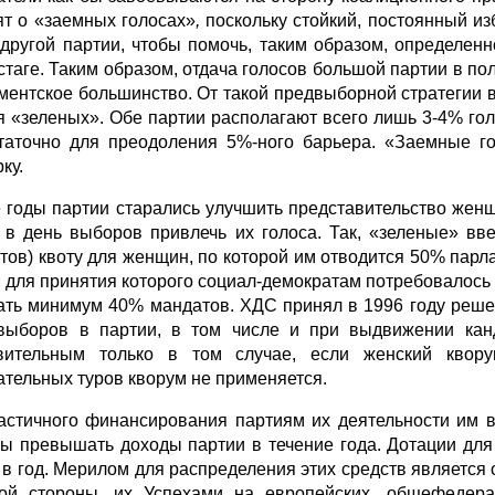
ят о «заемных голосах»
,
поскольку стойкий, постоянный и
 другой партии, чтобы помочь, таким образом, определен
стаге. Таким обра­зом, отдача голосов большой партии в по
ментское большинство. От такой предвыборной стратегии 
я «зе­леных». Обе партии располагают всего лишь 3-4% г
таточно для преодоления 5%-ного барьера. «Заемные го
ку.
е годы партии старались улучшить представительство женщ
 в день выборов при­влечь их голоса. Так, «зеленые» вве
тов) квоту для женщин, по которой им отводится 50% пар
, для принятия которого социал-демократам потребовалось 
ать минимум 40% мандатов. ХДС принял в 1996 году реше
вы­боров в партии, в том числе и при выдвижении канд
вительным только в том случае, если жен­ский квор
ательных туров кворум не применяется.
астичного финансирования партиям их деятельности им в
ы превышать доходы пар­тии в течение года. Дотации дл
 в год. Мерилом для распределения этих средств является 
ой стороны, их Успехами на европейских, общефедерал