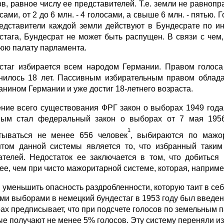
ов, равное числу ее представителей. Т.е. земли не равноп
сами, от 2 до 6 млн. - 4 голосами, а свыше 6 млн. - пятью
представители каждой земли действуют в Бундесрате по и
стага, Бундесрат не может быть распущен. В связи с чем
юю палату парламента.
стаг избирается всем народом Германии. Правом голоса
нилось 18 лет. Пассивным избирательным правом облада
анином Германии и уже достиг 18-летнего возраста.
ение всего существования ФРГ закон о выборах 1949 год
вым стал федеральный за­кон о выборах от 7 мая 1956
1
тываться не менее 656 человек
, выбираются по мажор
том данной системы явля­ется то, что избранный таким
ателей. Недостаток ее заключается в том, что добиться
ее, чем при чис­то мажоритарной системе, которая, наприме
 уменьшить опасность раздробленности, которую таит в се
ми выборами в немец­кий бундестаг в 1953 году был введе
ах предписывает, что при подсчете голосов по зе­мельным 
ые полу­чают не менее 5% голосов. Эту систему переняли из