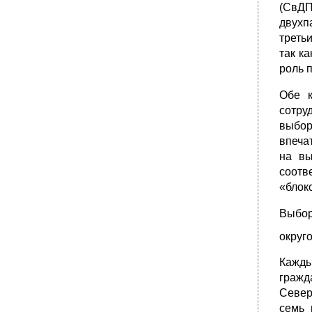
(СвДП
двухп
треть
так к
роль 
Обе к
сотру
выбор
впеча
на вы
соотв
«блок
Выбор
округо
Кажды
гражд
Север
семь 