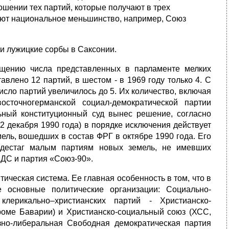
ошении тех партий, которые получают в трех
яют национальное меньшинство, например, Союз
и лужицкие сорбы в Саксонии.
щению чис­ла представленных в парламенте мелких
авлено 12 партий, в шестом - в 1969 году только 4. С
сло партий увеличилось до 5. Их количество, включая
осточногерманской социал-демократической партии
ьный конституционный суд вынес решение, согласно
 декабря 1990 года) в порядке исключения действует
ель, вошедших в состав ФРГ в октябре 1990 года. Его
ндестаг малым пар­тиям новых земель, не имевших
ПДС и партия «Союз-90».
ическая система. Ее главная особенность в том, что в
е основные политические организации: Социально-
лерикально–христианских партий - Христианско-
роме Баварии) и Христианско-социальный союз (ХСС,
зно-либеральная Свободная демократическая партия