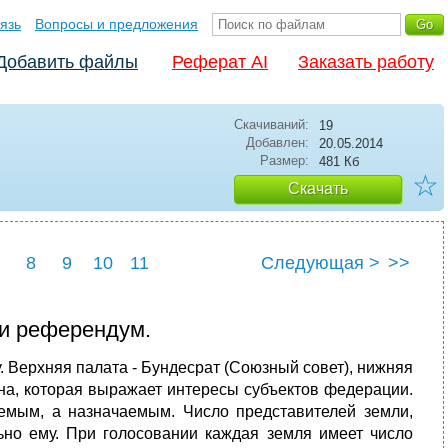
язь
Вопросы и предложения
Добавить файлы
Реферат AI
Заказать работу
Скачиваний:
19
Добавлен:
20.05.2014
Размер:
481 Кб
☆
Скачать
8
9
10
11
Следующая >
>>
 и референдум.
 Верхняя палата - Бундесрат (Союзный совет), нижняя
лена, которая выражает интересы субъектов федерации.
аемым, а назначаемым. Число представителей земли,
ьно ему. При голосовании каждая земля имеет число