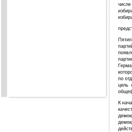
числе
избир
избир
предс
Пятип
парти
появл
парти
Герма
котор
по от
цель 
общеф
К нач
качес
демок
демок
дейст