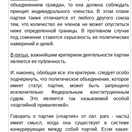
объединением граждан, то она должна соблюдать
принцип индивидуального членства. В этом плане
партия также отличается от любого другого союза
тем, что количество ее членов не может опуститься
ниже определенной границы. В противном случае
под со­мнение ставится серьезность ее политических
намерений и целей.
В-пятых
, важнейшим критерием деятельности партии
является ее пуб­личность.
И, наконец, обобщая все эти критерии, следует особо
подчеркнуть, что политическое объединение, которое
имеет статус партии, может быть за­прещено
исключительно Федеральным конституционным
судом. Это являет­ся так называемой особой
«партийной привилегией».
Говорить о партии («партия» от лат
.
pars - часть)
имеет смысл, когда она существует в системе
конкурирующих между собой партий. Если какая-