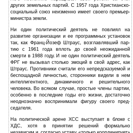
других земельных партий. С 1957 года Христианско-
социальный союз неизменно имеет своего премьер-
министра земли.
Ни один политический деятель не повлиял на
развитие организации и ее программных установок
так, как Франц-Йозеф Штраус,
возглавлявший пар­
тию с 1961 года вплоть до своей неожиданной
смерти в 1988 году. И не один политический деятель
ФРГ не вызывал столько эмоций в свой адрес, как
Штраус. Противники считали его непредсказуемой и
беспощадной лично­стью, сторонники видели в нем
интеллигентного, динамичного и решительно­го
человека. Во всяком случае, простые члены партии,
особенно в последние годы его жизни, достаточно
неоднозначно воспринимали фигуру своего пред­
седателя.
На политической арене ХСС выступает в блоке с
ХДС, хотя в принятии решений формально
независим и, согласно уставу, «только координирует»