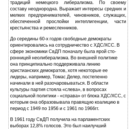
традиций немецкого либерализма. По своему
составу неоднородна. Выражает интере­сы средних и
мелких предпринимателей, чиновников, служащих,
обеспечен­ной прослойки интеллигенции, части
крестьянства и ремесленников.
До середины 60-х годов свободные демократы
ориентировались на со­трудничество с ХДС/ХСС. В
сфере экономики СвДП поначалу была ярой сто­
ронницей неолиберализма
.
Во внешней политике
она принципиально поддерживала линию
христианских демократов, хотя некоторые ее
лидеры, например, Томас Делер,
постепенно
начинали в ней разочаровываться. В области
культуры партия стояла «сле­ва», в вопросах
социальной политики - «справа» от блока ХДС/ХСС, с
кото­рым она образовывала правящую коалицию в
период с 1949 по 1956 и с 1961 по 1966гг.
В 1961 году СвДП получила на парламентских
выборах 12,8% голосов. Это был наилучший