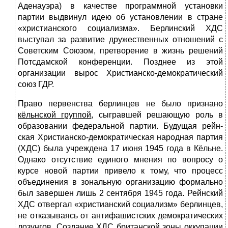
Аденауэра) в качестве программной установки
партии выдвинул идею об установлении в стране
«христианского социализма». Берлинский ХДС
выступал за развитие дружественных отношений с
Советским Союзом, претворение в жизнь решений
Потсдамской конференции. Позднее из этой
организации вырос Христианско-демократический
союз ГДР.
Право первенства берлинцев не было признано
кёльнской группой
, сыг­равшей решающую роль в
образовании федеральной партии. Будущая рейн­
ская Христианско-демократическая народная партия
(ХДС)
была учреждена 17 июня 1945 года в Кёльне.
Однако отсутствие единого мнения по вопросу о
курсе новой партии привело к тому, что процесс
объединения в зональную организацию формально
был завершен лишь 2 сентября 1945 года. Рейнский
ХДС отвер­гал «христианский социализм» берлинцев,
не отказываясь от антифашист­ских демократических
лозунгов. Создание ХДС британской зоны оккупации