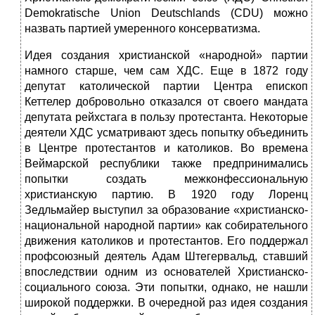
Demokratische Union Deutschlands (CDU) можно
назвать партией умеренного консерватизма.
Идея создания христианской «народной» партии
намного старше, чем сам ХДС. Еще в 1872 году
депутат католической партии Центра епископ
Кеттелер
добровольно отказался от своего мандата
депутата рейхстага в пользу протестанта. Некоторые
деятели ХДС усматривают здесь попытку объединить
в Центре протестантов и католиков. Во времена
Веймарской республики также предпринимались
попытки создать межконфессиональную
христианскую партию. В 1920 году Лоренц
Зедльмайер
выступил за образо­вание «христианско-
национальной народной партии» как собирательного
движения католиков и протестантов. Его поддержал
профсоюзный деятель Адам Штегервальд, ставший
впоследствии одним из основателей Христианско-
социального союза. Эти попытки, однако, не нашли
широкой поддержки. В очередной раз идея созда­ния