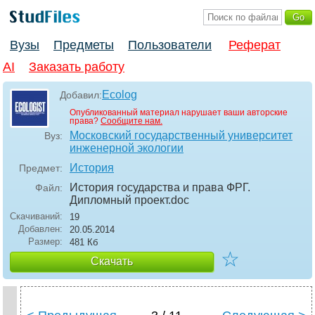
Вузы
Предметы
Пользователи
Реферат
AI
Заказать работу
Ecolog
Добавил:
Опубликованный материал нарушает ваши авторские
права?
Сообщите нам.
Московский государственный университет
Вуз:
инженерной экологии
История
Предмет:
История государства и права ФРГ.
Файл:
Дипломный проект
.doc
Скачиваний:
19
Добавлен:
20.05.2014
Размер:
481 Кб
☆
Скачать