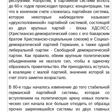
республике. Напротив, в партийной сис­теме вплоть
до 60-х годов происходил процесс концентрации, так
что в ко­нечном счете сложилась партийная система,
которую некоторые наблюдате­ли называют
«двухсполовинной» партийной системой, состоящей
из двух крупных партий - блока ХДС/ХСС
(Христианско-демократический союз с его баварским
братом Христианско-социальным союзом) и Социал-
демократи­ческой партией Германии, а также одной
либеральной партии - Свободной демократической
партии. Как правило, обеим крупным политическим
объе­динениям не хватало сил, чтобы в одиночку
образовать правительство. Им приходилось вступать
в коалицию с малой партией, значение которой за
счет этого заметно возрастало.
В 80-е годы началось изменение до того стабильной
германской партий­ной системы, которая со
вступлением на политическую арену новых полити­
ческих сил начала все больше отходить от образца
прочно закрепившейся системы из двух главных