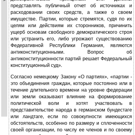
представлять публичный отчет об источниках и
расходовании своих средств, а также о своем
имуществе. Партии, которые стремятся, судя по их
целям или действиям их сторонников, причинить
ущерб основам свободного демократического строя
или устранить его, либо угрожают существованию
Федеративной Республики Германия, являются
антиконституционными. Вопрос об
антиконституционности партий решает Федеральный
конституционный суд».
Согласно немецкому Закону «О партиях», «партии -
это объединения граж­дан, которые постоянно или в
течение длительного времени на уровне феде­рации
или земли оказывают влияние на формирование
политической воли и хотят участвовать в
представительстве народа в германском бундестаге
или ландтаге, если по совокупности имеющихся
обстоятельств, особенно по раз­меру и сплоченности
своей организации, по числу ее членов и по своему