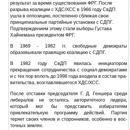
результат за время существования ФРГ. После
разрыва коалиции с ХДС/ХСС в 1966 году СвДП
ушла в оппозицию, постепенно сбли­жая свои
принципиальные партийные установки с СДПГ
.
Подтверждением этому стали выборы Густава
Хайнемана
президентом ФРГ.
В 1969 - 1982 гг. свободные демократы
образовывали правящую коали­цию с СДПГ.
В 1982 году СвДП явилась инициатором
прекращения сотрудничества с социал-демократами
и с тех пор вплоть до 1998 года входила в состав пра­
вительства, возглавлявшегося ХДС/ХСС.
После отставки председателя Г. Д. Геншера
среди
либералов не осталось авторитетно­го лидера,
который мог бы представить избирателям
привлекательную программу действий. Партия
теряет своих членов и сторонников, особенно в вос­
точных землях.