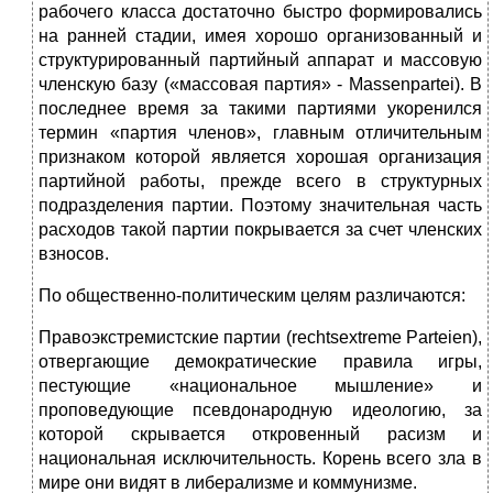
рабочего класса достаточно быстро формировались
на ранней ста­дии, имея хорошо организованный и
структурированный партийный аппарат и массовую
членскую базу («массовая партия» - Massenpartei).
В
последнее время за такими партиями укоренился
термин «партия членов», главным от­личительным
признаком которой является хорошая организация
партийной работы, прежде всего в структурных
подразделения партии. Поэтому значи­тельная часть
расходов такой партии покрывается за счет членских
взносов.
По общественно-политическим целям различаются:
Правоэкстремистские партии (rechtsextreme Parteien),
отвергающие демократические правила игры,
пестующие «национальное мышление» и
проповедующие псевдонародную идеологию, за
которой скрывается откро­венный расизм и
национальная исключительность. Корень всего зла в
мире они видят в либерализме и коммунизме.