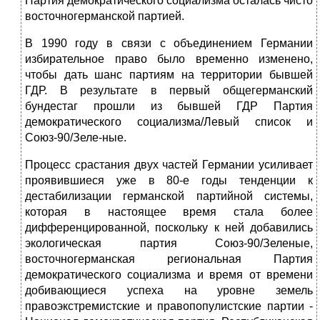
Партия демократического социализма осталась чисто
восточ­ногерманской партией.
В 1990 году в связи с объединением Германии
избирательное право бы­ло временно изменено,
чтобы дать шанс партиям на территории бывшей
ГДР. В результате в первый общегерманский
бундестаг прошли из бывшей ГДР Партия
демократического социализма/Левый список и
Союз-90/Зеле-ные.
Процесс срастания двух частей Германии усиливает
проявившиеся уже в 80-е годы тенденции к
дестабилизации германской партийной системы,
кото­рая в настоящее время стала более
дифференцированной, поскольку к ней добавились
экологическая партия Союз-90/Зеленые,
восточногерманская региональная Партия
демократического социализма и время от времени
до­бивающиеся успеха на уровне земель
правоэкстремистские и правопопулистские партии -