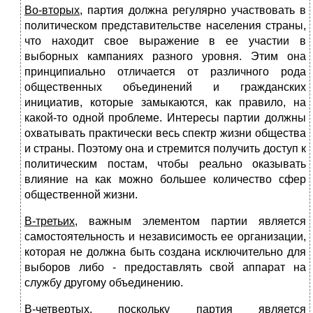
Во-вторых
, партия должна регулярно участвовать в
политическом пред­ставительстве населения страны,
что находит свое выражение в ее участии в
выборных кампаниях разного уровня. Этим она
принципиально отличается от различного рода
общественных объединений и гражданских
инициатив, кото­рые замыкаются, как правило, на
какой-то одной проблеме. Интересы партии должны
охватывать практически весь спектр жизни общества
и страны. По­этому она и стремится получить доступ к
политическим постам, чтобы реаль­но оказывать
влияние на как можно большее количество сфер
общественной жизни.
В-третьих
, важным элементом партии является
самостоятельность и не­зависимость ее организации,
которая не должна быть создана исключитель­но для
выборов либо - предоставлять свой аппарат на
службу другому объе­динению.
В-четвертых
, поскольку партия является