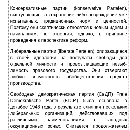
Консервативные партии (konservative Parteien),
выступающие за сохра­нение либо возрождение уже
испытанных, традиционных норм и ценностей.
Поэтому они скептически относятся к новым идеям и
начинани­ям, не отвергая, однако, в принципе
проведения в перспективе реформ.
Либеральные партии (liberate Parteien),
опирающиеся
в своей идеологии на постулаты свободы для
отдельной личности и провозглашающие незыб­
лемость правового государства. Они отвергают
любую возможность обобще­ствления средств
производства.
Свободная демократическая партия (СвДП) Freie
Demokratische Partei (F.D.P.) была основана в
декабре 1948 года в результате слияния несколь­ких
либеральных организаций, действовавших под
различными наименова­ниями в западных
оккупационных зонах. Считается продолжателем