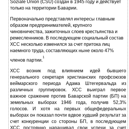
Soziale Union (CSU) создан в 1945 году и действует
только на территории Баварии.
Первоначально представлял интересы главным
обра­зом предпринимателей, крупного
чиновничества, зажиточных слоев кресть­янства и
ремесленников. В последующем социальный состав
ХСС несколько изменился за счет притока лиц
наемного труда, составляющих ныне около 47%
1
членов партии.
ХСС возник под влиянием идей бывшего
генерального секретаря христи­анских профсоюзов
веймарского периода Адама Штегервальда
из
различ­ных группировок. ХСС выиграл первое
важное сражение про­тив Баварской партии
(БП) на
земельных выборах 1946 года, получив 52,3%
голосов. И хотя на первых общефедеральных
выборах он показал почти вдвое худший результат за
счет конкуренции со стороны БП, в последующем
ХСС постоянно наращивал свои успехи за счет