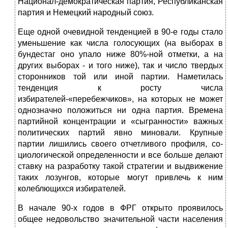
Национал-демократическая партия, Республиканская
партия и Немецкий народный союз.
Еще одной очевидной тенденцией в 90-е годы стало
уменьшение как числа голосующих (на выборах в
бундестаг оно упало ниже 80%-ной отметки, а на
других выборах - и того ниже), так и число твердых
сторонников той или иной партии. Наметилась
тенденция к росту числа
избирателей-«перебежчиков», на которых не может
однозначно положиться ни одна партия. Време­на
партийной концентрации и «сыгранности» важных
политических партий явно миновали. Крупные
партии лишились своего отчетливого профиля, со­
циологической определенности и все больше делают
ставку на разработку такой стратегии и выдвижение
таких лозунгов, которые могут привлечь к ним
колеблющихся избирателей.
В начале 90-х годов в ФРГ открыто проявилось
общее недовольство зна­чительной части населения