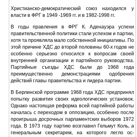
Христианско-демократический союз находился у
власти в ФРГ в 1949 -1969 гг. и в 1982-1998 гг.
В годы правления в ФРГ К. Аденауэра успехи
правительственной полити­ки стали успехом и партии,
хотя та проявляла мало собственной инициативы. По
этой причине ХДС до второй половины 60-х годов не
особенно серьезно относился к вопросам своей
внутренней организации и партийного руково­дства.
Партийные съезды ХДС были до 1968 года
преимущественно демон­страциями одобрения
действий главы правительства и лидера партии.
В Берлинской программе 1968 года ХДС предпринял
попытку развития своих идеологических установок.
Однако настоящая реформа всей партийной работы
началась с переходом в оппозицию, особенно после
про­игрыша досрочных парламентских выборов 1972
года. В 1973 году партию возглавил Гельмут Коль,
а
генеральным секретарем, на которого легло ос­