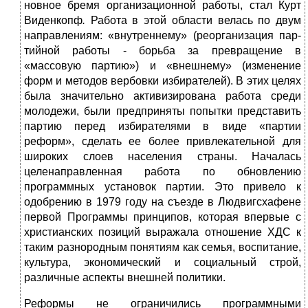
новное бремя организационной работы, стал Курт
Виденкопф
.
Работа в этой области велась по двум
направлениям: «внутреннему» (реорганизация пар­
тийной работы - борьба за превращение в
«массовую партию») и «внешне­му» (изменение
форм и методов вербовки избирателей). В этих целях
была значительно активизирована работа среди
молодежи, были предприняты попытки представить
партию перед избирателями в виде «партии
реформ», сделать ее более привлекательной для
широких слоев населения страны. Началась
целенаправленная работа по обновлению
программных установок партии. Это привело к
одобрению в 1979 году на съезде в Людвигсхафене
первой Программы принципов, которая впервые с
христианских позиций выражала отношение ХДС к
таким разнородным понятиям как семья, воспитание,
культура, экономический и социальный строй,
различные аспекты внешней политики.
Реформы не ограничились программными