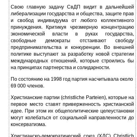
Свою главную задачу СвДП видит в дальнейшей
либерализации государ­ства и общества, защите прав
и свобод индивидуума от любого коллективно­го
принуждения. Критикуя чрезмерную концентрацию
экономической власти в руках государства,
свободные демократы отстаивают свободу
предпринима­тельства и конкуренции. Во внешней
политике выступают за разработку но­вой стратегии
международных отношений, которые строились бы
на принци­пах партнерства и солидарности.
По состоянию на 1998 год партия насчитывала около
69 000 членов.
Христианские партии (christliche Parteien),
которые на
первое место ставят приверженность христианской
идее. При этом их общеполитические целеустановки
могут колебаться от социальной направленности до
консерва­тизма.
Христианско-демократический союз (ХДС) Christlich