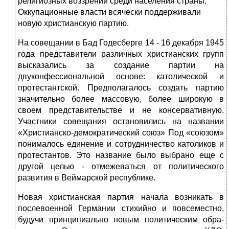
религиозных воз­зрений среди населения страны.
Окку­пационные власти всячески поддерживали
новую христианскую партию.
На совещании в Бад Годесберге 14 - 16 декабря 1945
года представите­ли различных христианских групп
высказались за создание партии на
двуконфессиональной основе: католической и
протестантской. Предполагалось создать партию
значительно более массовую, более широкую в
своем пред­ставительстве и не консервативную.
Участники совещания остановились на названии
«Христианско-демократический союз»
Под «сою­зом»
понималось единение и сотрудничество католиков и
протестантов. Это название было выбрано еще с
другой целью - отмежеваться от политическо­го
развития в Веймарской республике.
Новая христианская партия начала возникать в
послевоенной Германии стихийно и повсеместно,
будучи принципиально новым политическим обра­