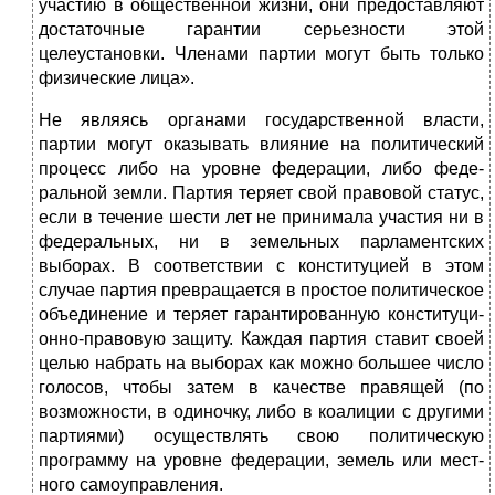
уча­стию в общественной жизни, они предоставляют
достаточные гарантии серь­езности этой
целеустановки. Членами партии могут быть только
физические лица».
Не являясь органами государственной власти,
партии могут оказывать влияние на политический
процесс либо на уровне федерации, либо феде­
ральной земли. Партия теряет свой правовой статус,
если в течение шести лет не принимала участия ни в
федеральных, ни в земельных парламентских
выборах. В соответствии с конституцией в этом
случае партия превращается в простое политическое
объединение и теряет гарантированную конституци­
онно-правовую защиту. Каждая партия ставит своей
целью набрать на выбо­рах как можно большее число
голосов, чтобы затем в качестве правящей (по
возможности, в одиночку, либо в коалиции с другими
партиями) осуществ­лять свою политическую
программу на уровне федерации, земель или мест­
ного самоуправления.