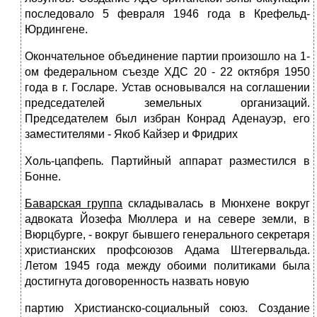
последовало 5 февраля 1946 года в Крефельд-
Юрдингене.
Окончательное объединение партии произошло на 1-
ом федеральном съезде ХДС 20 - 22 октября 1950
года в г. Госларе. Устав основывался на соглашении
председателей земельных организаций.
Председателем был избран Конрад Аденауэр,
его
заместителями - Якоб Кайзер
и Фридрих
Холь-цапфепь
.
Партийный аппарат разместился в
Бонне.
Баварская группа
складывалась в Мюнхене вокруг
адвоката Йозефа Мюллера
и на севере земли, в
Вюрцбурге, - вокруг бывшего генерального секретаря
христианских профсоюзов Адама Штегервальда.
Летом 1945 года между обоими политиками была
достигнута договоренность назвать новую
партию Христианско-социальный союз.
Создание