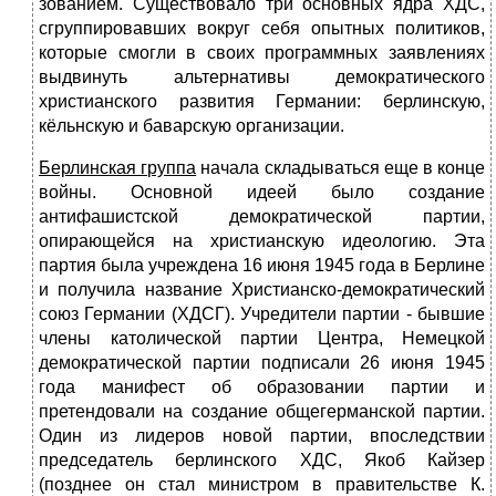
зованием. Существовало три основных ядра ХДС,
сгруппировавших во­круг себя опытных политиков,
которые смогли в своих программных заявлениях
выдвинуть альтернативы демократического
христианского развития Германии: берлинскую,
кёльнскую и баварскую организации.
Берлинская группа
начала складываться еще в конце
войны. Основной идеей было создание
антифашистской демократической партии,
опирающей­ся на христианскую идеологию. Эта
партия была учреждена 16 июня 1945 го­да в Берлине
и получила название Христианско-демократический
союз Германии
(ХДСГ). Учредители партии - бывшие
члены католической партии Центра, Немецкой
демократической партии подписали 26 июня 1945
года манифест об образовании партии и
претендовали на создание об­щегерманской партии.
Один из лидеров новой партии, впоследствии
предсе­датель берлинского ХДС, Якоб Кайзер
(позднее он стал министром в прави­тельстве К.