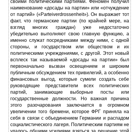
своими политическими партиями. Феномен полу­чил
наименование «досады на партии»
или «отчуждение
от партий» («Parteiverdrossenheit»). Он выражает тот
факт, что германские партии (по крайней мере, на
взгляд многих граждан) уже недостаточно
убедительно вы­полняют свою главную функцию, а
именно служат посредниками между ними, с одной
стороны, и государством или обществом и их
политическими учреж­дениями, с другой. Этот новый
всплеск так называемой «досады на партии» был
первоначально вызван освещением и широким
публичным обсуждением тех привилегий, а особенно
финансовых выгод, которые сумели создать себе
руководящие представители всех политических
партий, занимающие выбор­ные посты или
государственные должности. Но важная причина
этого раз­очарования заключается в огромном
увеличении того бремени, которое ФРГ приняла на
себя в связи с объединением Германии и распадом
социалистического лагеря. Политическим партиям не
удалось общими усилиями взяться за решение этой