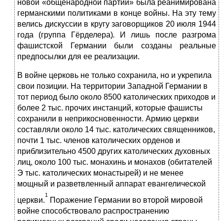
новой «общенародной партии» была реанимирована
германскими поли­тиками в конце войны. На эту тему
велись дискуссии в кругу заговорщиков 20 июля 1944
года (группа Гёрделера)
.
И лишь после разгрома
фашистской Германии были созданы реальные
предпосылки для ее реализации.
В войне церковь не только сохранила, но и укрепила
свои позиции. На территории Западной Германии в
тот период было около 8500 католических приходов и
более 2 тыс. прочих инстанций, которые фашисты
сохранили в не­прикосновенности. Армию церкви
составляли около 14 тыс. католических священников,
почти 1 тыс. членов католических орденов и
приблизительно 4500 других католических духовных
лиц, около 100 тыс. монахинь и монахов (обитателей
Э тыс. католических монастырей) и не менее
мощный и разветв­ленный аппарат евангелической
1
церкви.
Поражение Германии во второй ми­ровой
войне способствовало распространению