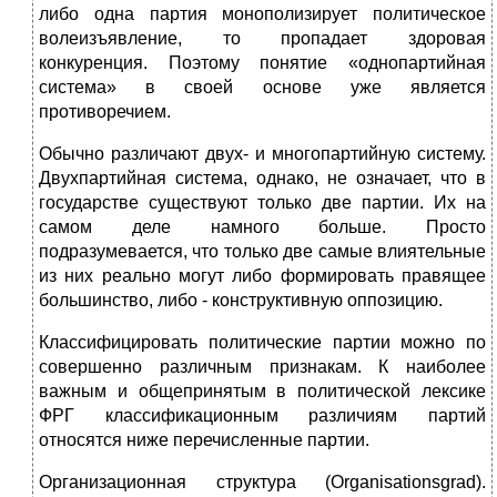
либо одна партия монополизирует политическое
волеизъявление, то пропа­дает здоровая
конкуренция. Поэтому понятие «однопартийная
система» в своей основе уже является
противоречием.
Обычно различают двух- и многопартийную систему.
Двухпартийная сис­тема, однако, не означает, что в
государстве существуют только две партии. Их на
самом деле намного больше. Просто
подразумевается, что только две самые влиятельные
из них реально могут либо формировать правящее
боль­шинство, либо - конструктивную оппозицию.
Классифицировать политические партии можно по
совершенно различ­ным признакам. К наиболее
важным и обще­принятым в политической лексике
ФРГ классификационным различиям партий
относятся ниже перечисленные партии.
Организационная структура (Organisationsgrad).