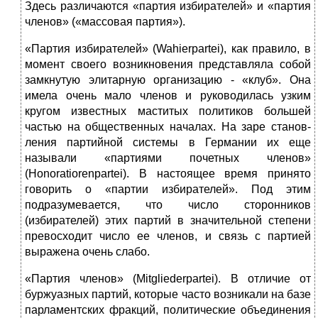
Здесь различаются «партия избирателей» и «партия
членов» («массовая партия»).
«Партия избирателей» (Wahierpartei),
как правило, в
момент своего воз­никновения представляла собой
замкнутую элитарную организацию - «клуб». Она
имела очень мало членов и руководилась узким
кругом известных мас­титых политиков большей
частью на общественных началах. На заре станов­
ления партийной системы в Германии их еще
называли «партиями почет­ных членов»
(Honoratiorenpartei).
В настоящее время принято
говорить о «партии избирателей». Под этим
подразумевается, что число сторонников
(избирателей) этих партий в значительной степени
превосходит число ее членов, и связь с партией
выражена очень слабо.
«Партия членов» (Mitgliederpartei).
В отличие от
буржуазных партий, ко­торые часто возникали на базе
парламентских фракций, политические объе­динения