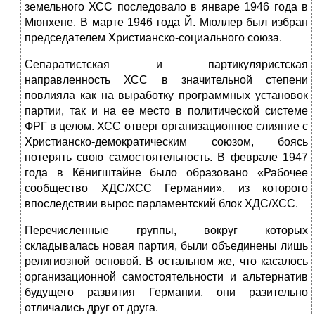
земельного ХСС последо­вало в январе 1946 года в
Мюнхене. В марте 1946 года Й. Мюллер был из­бран
председателем Христианско-социального союза.
Сепаратистская и партикуляристская
направленность ХСС в значитель­ной степени
повлияла как на выработку программных установок
партии, так и на ее место в политической системе
ФРГ в целом. ХСС отверг организацион­ное слияние с
Христианско-демократическим союзом, боясь
потерять свою самостоятельность. В феврале 1947
года в Кёнигштайне было образовано «Рабочее
сообщество ХДС/ХСС Германии»,
из которого
впоследствии вырос парламентский блок ХДС/ХСС.
Перечисленные группы, вокруг которых
складывалась новая партия, бы­ли объединены лишь
религиозной основой. В остальном же, что касалось
ор­ганизационной самостоятельности и альтернатив
будущего развития Герма­нии, они разительно
отличались друг от друга.