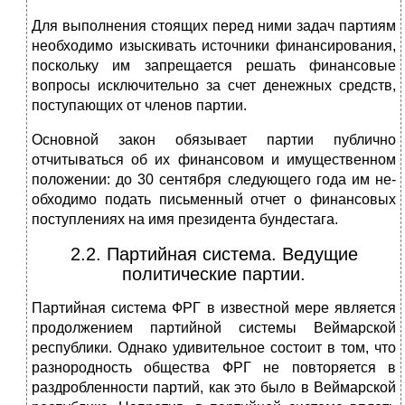
Для выполнения стоящих перед ними задач партиям
необходимо изыски­вать источники финансирования,
поскольку им запрещается решать финан­совые
вопросы исключительно за счет денежных средств,
поступающих от членов партии.
Основной закон обязывает партии публично
отчитываться об их финан­совом и имущественном
положении: до 30 сентября следующего года им не­
обходимо подать письменный отчет о финансовых
поступлениях на имя пре­зидента бундестага.
2.2. Партийная система. Ведущие
политические партии.
Партийная система ФРГ в известной мере является
продолжением пар­тийной системы Веймарской
республики. Однако удивительное состоит в том, что
разнородность общества ФРГ не повторяется в
раздробленности партий, как это было в Веймарской