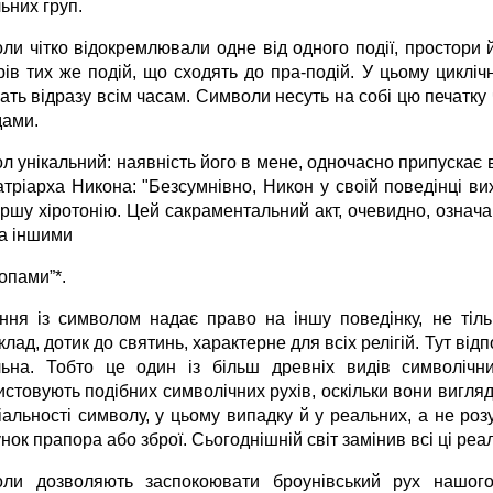
ьних груп.
ли чітко відокремлювали одне від одного події, простори 
рів тих же подій, що сходять до пра-подій. У цьому циклі
ть відразу всім часам. Символи несуть на собі цю печатку 
дами.
 унікальний: наявність його в мене, одночасно припускає в
атріарха Никона: "Безсумнівно, Никон у своій поведінці ви
аршу хіротонію. Цей сакраментальний акт, очевидно, означ
ма іншими
опами”*.
ення із символом надає право на іншу поведінку, не тіль
лад, дотик до святинь, характерне для всіх релігій. Тут від
льна. Тобто це один із більш древніх видів символічни
истовують подібних символічних рухів, оскільки вони вигля
іальності символу, у цьому випадку й у реальних, а не ро
нок прапора або зброї. Сьогоднішній світ замінив всі ці реа
ли дозволяють заспокоювати броунівський рух нашого