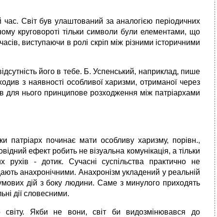
й час. Світ був улаштований за аналогією періодичних
чному круговороті тільки символи були елементами, що
часів, виступаючи в ролі скріп між різними історичними
ідсутність його в тебе. Б. Успенський, наприклад, пише
ходив з наявності особливої харизми, отриманої через
ав для нього принципове розходження між патріархами
ки патріарх починає мати особливу харизму, порівн.,
повідний ефект робить не візуальна комунікація, а тільки
х рухів - дотик. Сучасні суспільства практично не
дають анахронічними. Анахронізм укладений у реальній
зумових дій з боку людини. Саме з минулого приходять
льні дії словесними.
 світу. Якби не вони, світ би видозмінювався до