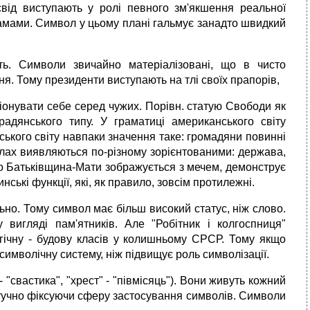
від виступають у ролі певного зм'якшення реальної
оламами. Символ у цьому плані гальмує занадто швидкий
ь. Символи звичайно матеріалізовані, що в чисто
я. Тому президенти виступають на тлі своїх прапорів,
ціонувати себе серед чужих. Порівн. статую Свободи як
адянського типу. У граматиці американського світу
ського світу навпаки значення таке: громадяни повинні
олах виявляються по-різному зорієнтованими: держава,
що Батьківщина-Мати зображується з мечем, демонструє
нські функції, які, як правило, зовсім протилежні.
но. Тому символ має більш високий статус, ніж слово.
 вигляді пам'ятників. Але "Робітник і колгоспниця"
огічну - будову класів у колишньому СРСР. Тому якщо
 символічну систему, ніж підвищує роль символізації.
 "свастика", "хрест" - "півмісяць"). Вони живуть кожний
штучно фіксуючи сферу застосування символів. Символи