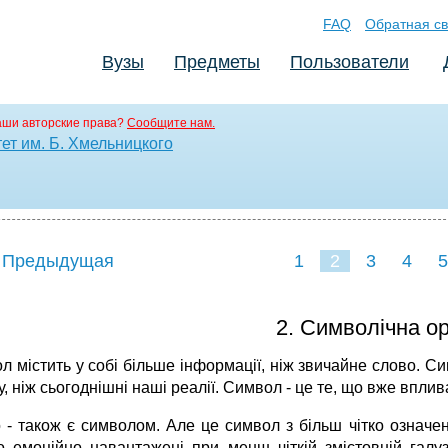
FAQ
Обратная св
Вузы
Предметы
Пользователи
аши авторские права?
Сообщите нам.
ет им. Б. Хмельницкого
 Предыдущая
1
2
3
4
5
2. Символічна ор
л містить у собі більше інформації, ніж звичайне слово. С
, ніж сьогоднішні наші реалії. Символ - це те, що вже впли
 - також є символом. Але це символ з більш чітко означен
о емоційно навантажені при менш чіткій змістовній галузі